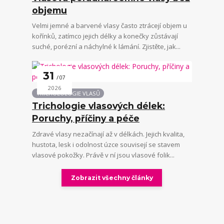
objemu
Velmi jemné a barvené vlasy často ztrácejí objem u
kořínků, zatímco jejich délky a konečky zůstávají
suché, porézní a náchylné k lámání. Zjistěte, jak...
31
07
2026
TRICHOLOLOGIE VLASŮ
Trichologie vlasových délek:
Poruchy, příčiny a péče
Zdravé vlasy nezačínají až v délkách. Jejich kvalita,
hustota, lesk i odolnost úzce souvisejí se stavem
vlasové pokožky. Právě v ní jsou vlasové folik...
Zobrazit všechny články