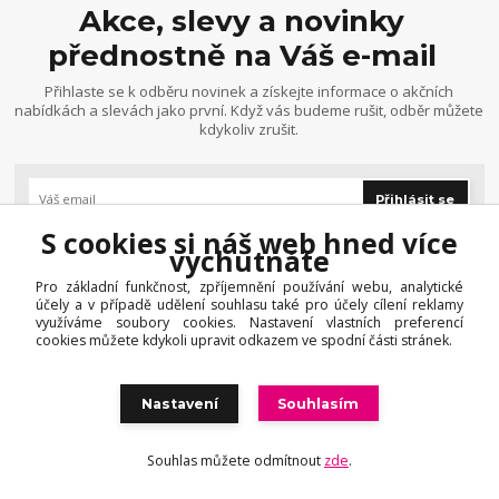
Akce, slevy a novinky
přednostně na Váš e-mail
Přihlaste se k odběru novinek a získejte informace o akčních
nabídkách a slevách jako první. Když vás budeme rušit, odběr můžete
kdykoliv zrušit.
Přihlásit se
S cookies si náš web hned více
Souhlasím se
zpracováním osobních údajů
za účelem rozesílky
vychutnáte
newsletteru.
Pro základní funkčnost, zpříjemnění používání webu, analytické
účely a v případě udělení souhlasu také pro účely cílení reklamy
využíváme soubory cookies. Nastavení vlastních preferencí
cookies můžete kdykoli upravit odkazem ve spodní části stránek.
INHAIR.cz
přináší jedinečný a luxusní sortiment světových
profesionálních produktů
vlasové kosmetiky
a doplňků. Jsme
Nastavení
Souhlasím
autorizovaný prodejce kosmetiky na vlasy značek
Salerm, Lendan,
Alea, Tomas Arsov, Framesi,
Medavita, Cotril, RR Line, Edelstein,
Souhlas můžete odmítnout
zde
.
Vitael,
PerfectHair, JJ, JP Jana Paulová Divine, HT by Dr. Rajská,
FRAMAR
a další. TOP vlasová kosmetika pro zdravé a nádherné vlasy. V