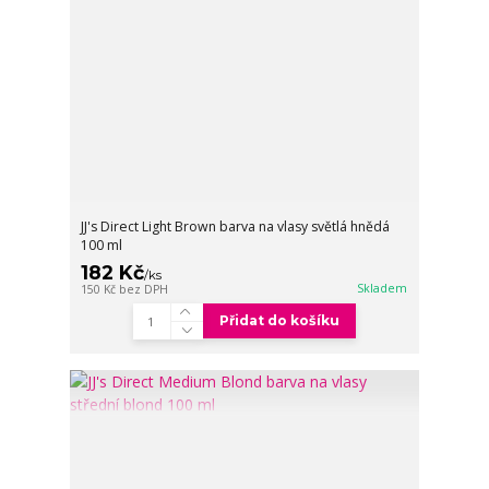
JJ's Direct Light Brown barva na vlasy světlá hnědá
100 ml
182 Kč
/
ks
Skladem
150 Kč
bez DPH
Přidat do košíku