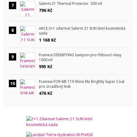
Salerm 21 Thermal Protector 300 ml
7
796 Kč
AKCE 2+1 zdarma! Salerm 21 SUN letní kosmetická
8
sada
1 168 Kč
Framesi DENSIFYING šampon pro řídnoucí vlasy
9
1000 ml
995 Kč
Framesi FOR-ME 119 Shine Me Brightly Super Coat
10
pro zrcadlový lesk
476 Kč