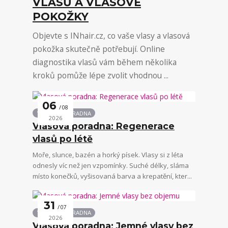
VLASŮ A VLASOVÉ
POKOŽKY
Objevte s INhair.cz, co vaše vlasy a vlasová
pokožka skutečně potřebují. Online
diagnostika vlasů vám během několika
kroků pomůže lépe zvolit vhodnou ...
06
08
VLASOVÁ PORADNA
2026
Vlasová poradna: Regenerace
vlasů po létě
Moře, slunce, bazén a horký písek. Vlasy si z léta
odnesly víc než jen vzpomínky. Suché délky, sláma
místo konečků, vyšisovaná barva a krepatění, kter...
31
07
VLASOVÁ PORADNA
2026
Vlasová poradna: Jemné vlasy bez