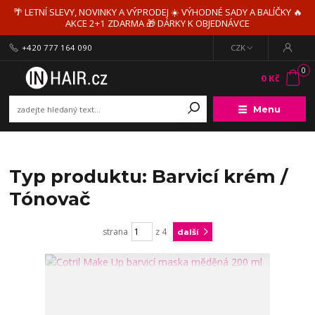
🌴 LETNÍ SLEVY, NOVINKY A VÝPRODEJ ☀️ VÝHODNÉ SADY A BALÍČKY 🔥
AKCE 2+1 ZDARMA 🎁 DÁRKY K OBJEDNÁVCE
+420 777 164 090
CZK
0
0 Kč
Menu
Typ produktu: Barvicí krém /
Tónovač
strana
z 4
další