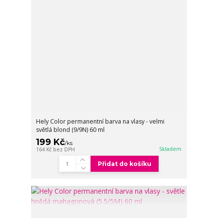
Hely Color permanentní barva na vlasy - velmi
světlá blond (9/9N) 60 ml
199 Kč
/
ks
Skladem
164 Kč
bez DPH
Přidat do košíku