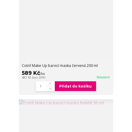
Cotril Make Up barvicí maska červená 200 ml
589 Kč
/
ks
Skladem
487 Kč
bez DPH
Přidat do košíku