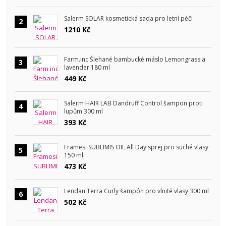
Salerm SOLAR kosmetická sada pro letní péči
2
1210 Kč
Farm.inc Šlehané bambucké máslo Lemongrass a
3
lavender 180 ml
449 Kč
Salerm HAIR LAB Dandruff Control šampon proti
4
lupům 300 ml
393 Kč
Framesi SUBLIMIS OIL All Day sprej pro suché vlasy
5
150 ml
473 Kč
Lendan Terra Curly šampón pro vlnité vlasy 300 ml
6
502 Kč