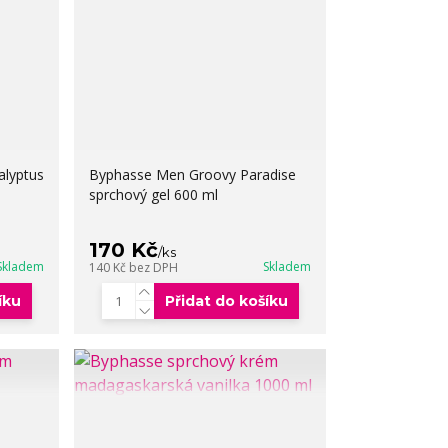
alyptus
Byphasse Men Groovy Paradise
sprchový gel 600 ml
170 Kč
/
ks
Skladem
Skladem
140 Kč
bez DPH
íku
Přidat do košíku