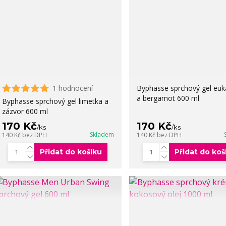
1 hodnocení
Byphasse sprchový gel euk
a bergamot 600 ml
Byphasse sprchový gel limetka a
zázvor 600 ml
170 Kč
170 Kč
/
ks
/
ks
Skladem
140 Kč
bez DPH
140 Kč
bez DPH
Přidat do košíku
Přidat do koš