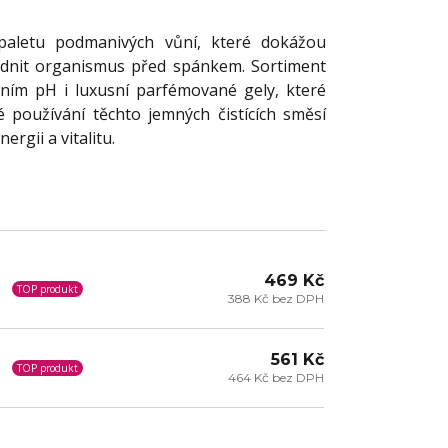
paletu podmanivých vůní, které dokážou
idnit organismus před spánkem. Sortiment
ním pH i luxusní parfémované gely, které
é používání těchto jemných čistících směsí
rgii a vitalitu.
469 Kč
TOP produkt
388 Kč bez DPH
561 Kč
TOP produkt
464 Kč bez DPH