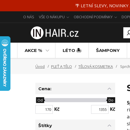
🌴 LETNÍ SLEVY, NOVINKY
O NÁS
VŠE O NÁKUPU
OBCHODNÍ PODMÍNKY
DOP
AKCE %
LÉTO 🏝️
ŠAMPONY
Úvod
PLEŤ A TĚLO
TĚLOVÁ KOSMETIKA
Sprch
Cena:
Od
Do
S
Kč
Kč
r
a
s
Štítky