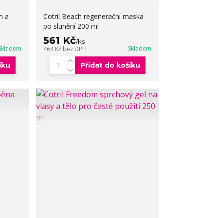
n a
Cotril Beach regenerační maska
po slunění 200 ml
561 Kč
/
ks
Skladem
Skladem
464 Kč
bez DPH
íku
Přidat do košíku