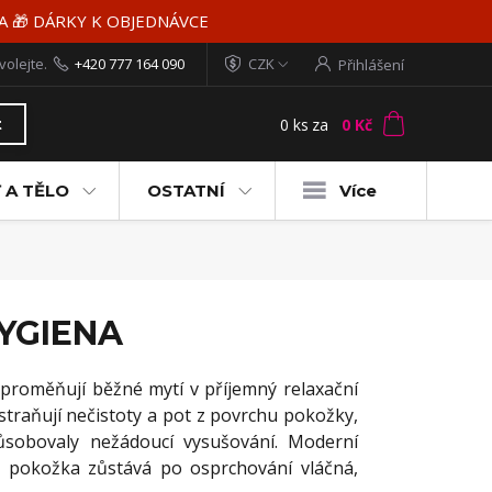
MA 🎁 DÁRKY K OBJEDNÁVCE
volejte.
+420 777 164 090
CZK
Přihlášení
0
ks
za
0 Kč
t
 A TĚLO
OSTATNÍ
Více
YGIENA
proměňují běžné mytí v příjemný relaxační
odstraňují nečistoty a pot z povrchu pokožky,
působovaly nežádoucí vysušování. Moderní
že pokožka zůstává po osprchování vláčná,