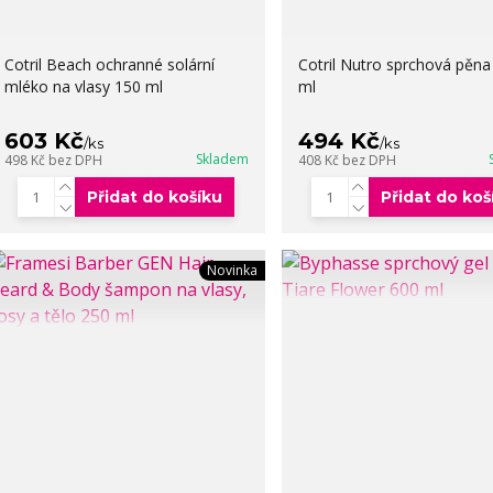
Cotril Beach ochranné solární
Cotril Nutro sprchová pěna
mléko na vlasy 150 ml
ml
603 Kč
494 Kč
/
ks
/
ks
Skladem
498 Kč
bez DPH
408 Kč
bez DPH
Přidat do košíku
Přidat do koš
Novinka