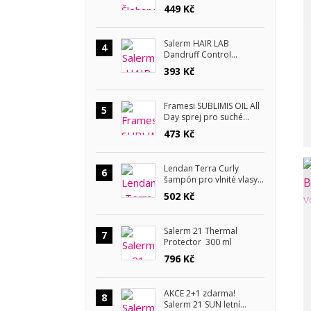
Lemongrass a lavender
449 Kč
180 ml
Salerm HAIR LAB
4
Dandruff Control
šampon proti lupům 300
393 Kč
ml
Framesi SUBLIMIS OIL All
5
Day sprej pro suché
vlasy 150 ml
473 Kč
Lendan Terra Curly
6
šampón pro vlnité vlasy
300 ml
502 Kč
Salerm 21 Thermal
7
Protector 300 ml
796 Kč
AKCE 2+1 zdarma!
8
Salerm 21 SUN letní