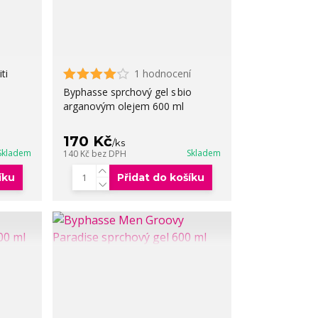
ti
1 hodnocení
Byphasse sprchový gel s bio
arganovým olejem 600 ml
170 Kč
/
ks
Skladem
Skladem
140 Kč
bez DPH
íku
Přidat do košíku