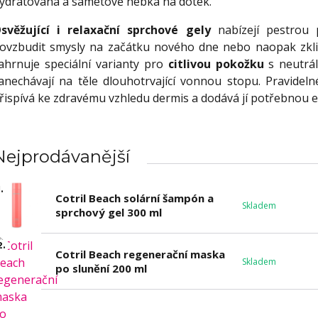
ydratovaná a sametově hebká na dotek.
svěžující i relaxační sprchové gely
nabízejí pestrou 
ovzbudit smysly na začátku nového dne nebo naopak zkl
ahrnuje speciální varianty pro
citlivou pokožku
s neutrál
anechávají na těle dlouhotrvající vonnou stopu. Pravideln
řispívá ke zdravému vzhledu dermis a dodává jí potřebnou ene
Nejprodávanější
.
Cotril Beach solární šampón a
Skladem
sprchový gel 300 ml
2.
Cotril Beach regenerační maska
Skladem
po slunění 200 ml