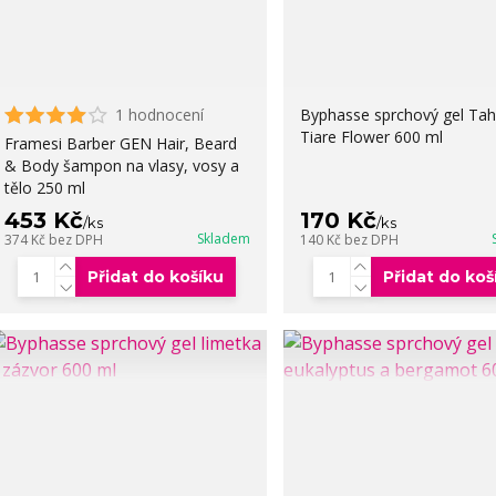
1 hodnocení
Byphasse sprchový gel Tahi
Tiare Flower 600 ml
Framesi Barber GEN Hair, Beard
& Body šampon na vlasy, vosy a
tělo 250 ml
453 Kč
170 Kč
/
ks
/
ks
Skladem
374 Kč
bez DPH
140 Kč
bez DPH
Přidat do košíku
Přidat do koš