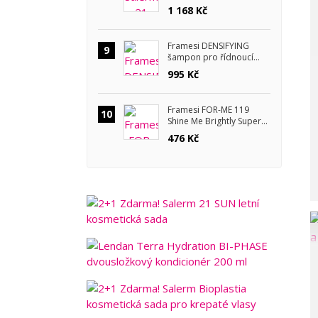
kosmetická sada
1 168 Kč
Framesi DENSIFYING
9
šampon pro řídnoucí
vlasy 1000 ml
995 Kč
Framesi FOR-ME 119
10
Shine Me Brightly Super
Coat pro zrcadlový lesk
476 Kč