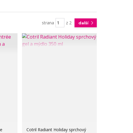
strana
z 2
další
ée
Cotril Radiant Holiday sprchový