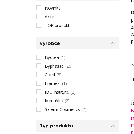
h
Novinka
O
Akce
p
TOP produkt
z
z
p
Výrobce
Byotea
(1)
Byphasse
(26)
Cotril
(8)
1
Framesi
(1)
IDC Institute
(2)
MedaVita
(2)
Salerm Cosmetics
(2)
Typ produktu