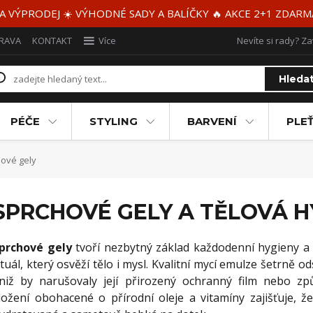
 A VÝPRODEJ ☀️ VÝHODNÉ SADY A BALÍČKY 🔥 AKCE 2+1 ZDAR
RAVA
KONTAKT
Více
Nevíte si rady? Za
Hleda
PÉČE
STYLING
BARVENÍ
PLEŤ
ové gely
SPRCHOVÉ GELY A TĚLOVÁ H
prchové gely
tvoří nezbytný základ každodenní hygieny a 
ituál, který osvěží tělo i mysl. Kvalitní mycí emulze šetrně 
niž by narušovaly její přirozený ochranný film nebo z
ložení obohacené o přírodní oleje a vitamíny zajišťuje, 