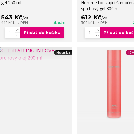
gel 250 ml
Homme tonizující šampón 
sprchový gel 300 ml
543 Kč
612 Kč
/
ks
/
ks
Skladem
449 Kč
bez DPH
506 Kč
bez DPH
Přidat do košíku
Přidat do koš
Novinka
TOP