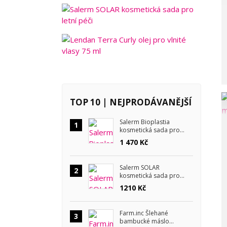
TOP 10 | NEJPRODÁVANĚJŠÍ
Salerm Bioplastia
1
kosmetická sada pro
krepaté vlasy
1 470 Kč
Salerm SOLAR
2
kosmetická sada pro
letní péči
1210 Kč
Farm.inc Šlehané
3
bambucké máslo