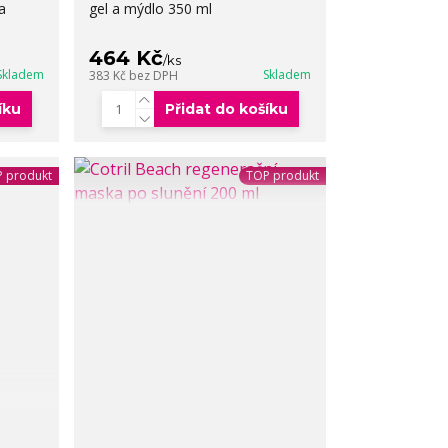
a
gel a mýdlo 350 ml
464 Kč
/
ks
Skladem
Skladem
383 Kč
bez DPH
íku
Přidat do košíku
 produkt
TOP produkt