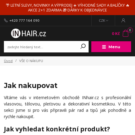
🌴 LETNÍ SLEVY, NOVINKY A VÝPRODEJ ☀️ VÝHODNÉ SADY A BALÍČKY 🔥
AKCE 2+1 ZDARMA 🎁 DÁRKY K OBJEDNÁVCE
+420 777 164 090
CZK
0
0 Kč
Menu
Úvod
VŠE O NÁKUPU
Jak nakupovat
Vítáme vás v internetovém obchodě INhair.cz s profesionální
vlasovou, tělovou, pleťovou a dekorativní kosmetikou. V této
sekci jsme si pro vás připravili pár rad a tipů jak pohodlně a
rychle nakoupit.
Jak vyhledat konkrétní produkt?