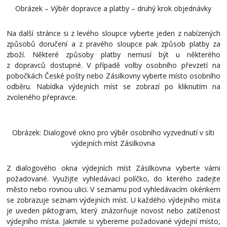
Obrázek – Výběr dopravce a platby – druhý krok objednávky
Na další stránce si z levého sloupce vyberte jeden z nabízených
způsobů doručení a z pravého sloupce pak způsob platby za
zboží. Některé způsoby platby nemusí být u některého
z dopravců dostupné. V případě volby osobního převzetí na
pobočkách České pošty nebo Zásilkovny vyberte místo osobního
odběru. Nabídka výdejních míst se zobrazí po kliknutím na
zvoleného přepravce.
Obrázek: Dialogové okno pro výběr osobního vyzvednutí v síti
výdejních míst Zásilkovna
Z dialogového okna výdejních míst Zásilkovna vyberte vámi
požadované. Využijte vyhledávací políčko, do kterého zadejte
město nebo rovnou ulici. V seznamu pod vyhledávacím okénkem
se zobrazuje seznam výdejních míst. U každého výdejního místa
je uveden piktogram, který znázorňuje novost nebo zatíženost
výdejního místa. Jakmile si vybereme požadované výdejní místo,