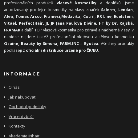
profesionálních produktů
vlasové kosmetiky
a doplňků. Jsme
autorizovaný prodejce kosmetiky na vlasy značek
Salerm, Lendan,
Alea, Tomas Arsov, Framesi,
Medavita, Cotril, RR Line, Edelstein,
Vitael,
PerfectHair, JJ, JP Jana Paulová Divine, HT by Dr. Rajská,
FRAMAR
a další. TOP vlasová kosmetika pro zdravé a nádherné vlasy. V
nabídce najdete taktéž profesionální pleťovou a tělovou kosmetiku
Osaine, Beauty by Simona, FARM.INC
a
Byotea
. Všechny produkty
pocházejí z
oficiální distribuce určené pro ČR/EU
.
INFORMACE
O nás
Jak nakupovat
Obchodní podmínky
Vrácení zboží
Kontakty
Akademie INhair