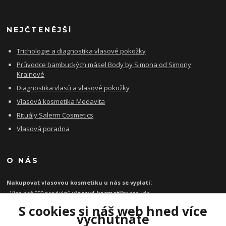
NEJČTENĚJŠÍ
Trichologie a diagnostika vlasové pokožky
Průvodce bambuckých másel Body by Simona od Simony
Krainové
Diagnostika vlasů a vlasové pokožky
Vlasová kosmetika Medavita
Rituály Salerm Cosmetics
Vlasová poradna
O NÁS
Nakupovat vlasovou kosmetiku u nás se vyplatí:
- Více než 999 produktů
vlasové kosmetiky
pro vás
- Certifikát
Ověřeno zákazníky
za kvalitu a rychlost
S cookies si náš web hned více
- Garance originality profesionální
vlasové kosmetiky
vychutnáte
- Při objednávce zboží nad 1199 Kč
poštovné zdarma