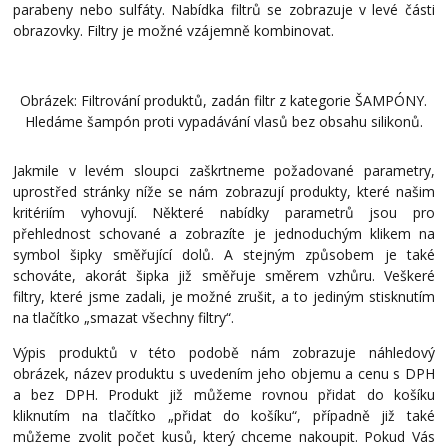
parabeny nebo sulfáty. Nabídka filtrů se zobrazuje v levé části
obrazovky. Filtry je možné vzájemně kombinovat.
Obrázek: Filtrování produktů, zadán filtr z kategorie ŠAMPÓNY.
Hledáme šampón proti vypadávání vlasů bez obsahu silikonů.
Jakmile v levém sloupci zaškrtneme požadované parametry,
uprostřed stránky níže se nám zobrazují produkty, které našim
kritériím vyhovují. Některé nabídky parametrů jsou pro
přehlednost schované a zobrazíte je jednoduchým klikem na
symbol šipky směřující dolů. A stejným způsobem je také
schováte, akorát šipka již směřuje směrem vzhůru. Veškeré
filtry, které jsme zadali, je možné zrušit, a to jediným stisknutím
na tlačítko „smazat všechny filtry“.
Výpis produktů v této podobě nám zobrazuje náhledový
obrázek, název produktu s uvedením jeho objemu a cenu s DPH
a bez DPH. Produkt již můžeme rovnou přidat do košíku
kliknutím na tlačítko „přidat do košíku“, případně již také
můžeme zvolit počet kusů, který chceme nakoupit. Pokud Vás