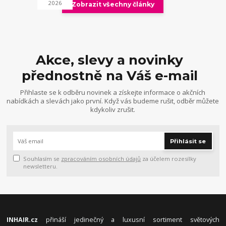
2026
Zobrazit všechny články
Akce, slevy a novinky
přednostně na Váš e-mail
Přihlaste se k odběru novinek a získejte informace o akčních
nabídkách a slevách jako první. Když vás budeme rušit, odběr můžete
kdykoliv zrušit.
Přihlásit se
Souhlasím se
zpracováním osobních údajů
za účelem rozesílky
newsletteru.
INHAIR.cz
přináší jedinečný a luxusní sortiment světových