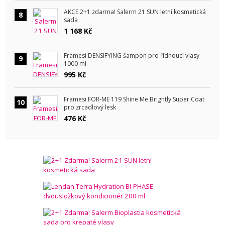
AKCE 2+1 zdarma! Salerm 21 SUN letní kosmetická
8
sada
1 168 Kč
Framesi DENSIFYING šampon pro řídnoucí vlasy
9
1000 ml
995 Kč
Framesi FOR-ME 119 Shine Me Brightly Super Coat
10
pro zrcadlový lesk
476 Kč