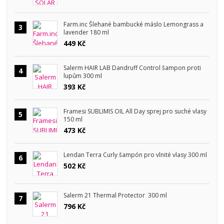
Farm.inc Šlehané bambucké máslo Lemongrass a
3
lavender 180 ml
449 Kč
Salerm HAIR LAB Dandruff Control šampon proti
4
lupům 300 ml
393 Kč
Framesi SUBLIMIS OIL All Day sprej pro suché vlasy
5
150 ml
473 Kč
Lendan Terra Curly šampón pro vlnité vlasy 300 ml
6
502 Kč
Salerm 21 Thermal Protector 300 ml
7
796 Kč