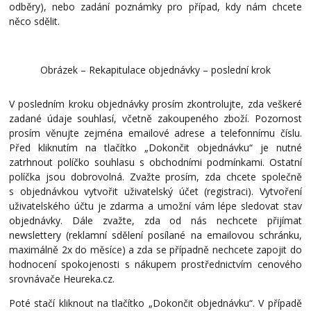
odběry), nebo zadání poznámky pro případ, kdy nám chcete
něco sdělit.
Obrázek – Rekapitulace objednávky – poslední krok
V posledním kroku objednávky prosím zkontrolujte, zda veškeré
zadané údaje souhlasí, včetně zakoupeného zboží. Pozornost
prosím věnujte zejména emailové adrese a telefonnímu číslu.
Před kliknutím na tlačítko „Dokončit objednávku“ je nutné
zatrhnout políčko souhlasu s obchodními podmínkami. Ostatní
políčka jsou dobrovolná. Zvažte prosím, zda chcete společně
s objednávkou vytvořit uživatelský účet (registraci). Vytvoření
uživatelského účtu je zdarma a umožní vám lépe sledovat stav
objednávky. Dále zvažte, zda od nás nechcete přijímat
newslettery (reklamní sdělení posílané na emailovou schránku,
maximálně 2x do měsíce) a zda se případně nechcete zapojit do
hodnocení spokojenosti s nákupem prostřednictvím cenového
srovnávače Heureka.cz.
Poté stačí kliknout na tlačítko „Dokončit objednávku“. V případě