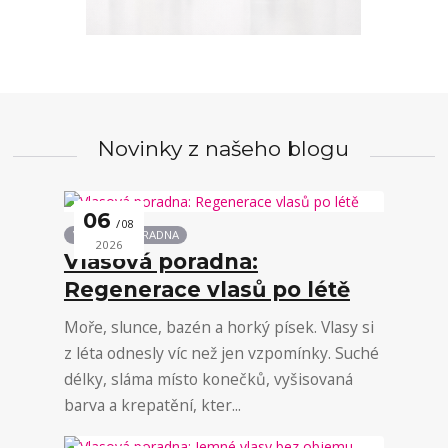
Novinky z našeho blogu
06
08
VLASOVÁ PORADNA
2026
Vlasová poradna:
Regenerace vlasů po létě
Moře, slunce, bazén a horký písek. Vlasy si
z léta odnesly víc než jen vzpomínky. Suché
délky, sláma místo konečků, vyšisovaná
barva a krepatění, kter...