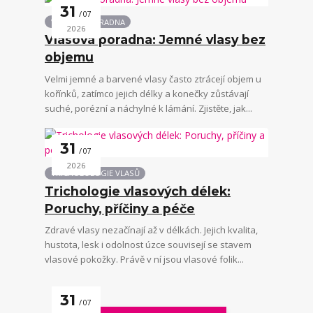
31
07
VLASOVÁ PORADNA
2026
Vlasová poradna: Jemné vlasy bez
objemu
Velmi jemné a barvené vlasy často ztrácejí objem u
kořínků, zatímco jejich délky a konečky zůstávají
suché, porézní a náchylné k lámání. Zjistěte, jak...
31
07
2026
TRICHOLOLOGIE VLASŮ
Trichologie vlasových délek:
Poruchy, příčiny a péče
Zdravé vlasy nezačínají až v délkách. Jejich kvalita,
hustota, lesk i odolnost úzce souvisejí se stavem
vlasové pokožky. Právě v ní jsou vlasové folik...
31
07