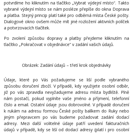
potvrdíme ho kliknutím na tlačítko „Vybrat výdejní místo“. Takto
vybrané výdejní místo se nám posléze přepíše do okna Doprava
a platba. Stejný princip platí také pro odběrná místa České pošty.
Dialogové okno ovšem může mít jiné rozložení aktivních políček
a potvrzovacích tlačítek.
Po zvolení způsobu dopravy a platby přejdeme kliknutím na
tlačítko „Pokračovat v objednávce“ v zadání vašich údajů.
Obrázek: Zadání údajů – třetí krok objednávky
Údaje, které po Vás požadujeme se liší podle vybraného
způsobu doručení zboží. V případě, kdy využijete osobní odběr,
již po vás zpravidla nevyžadujeme adresu místa bydliště. Plně
nám postačí, pokud vyplníte vaše jméno a příjmení, telefonní
číslo a email. Ostatní údaje jsou dobrovolné. V případě doručení
k rukám na adresu formou České pošty balíkem do Ruky nebo
jiným přepravcem po vás budeme požadovat zadání dodací
adresy. Mezi další volitelné údaje patří uvedení fakturačních
údajů v případě, kdy se liší od dodací adresy (platí i pro osobní