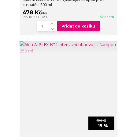
krepatění 300 ml
478 Kč
/
ks
Skladem
395 Kč
bez DPH
Přidat do košíku
496 Kč
- 15 %