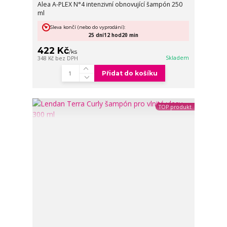
Alea A-PLEX N°4 intenzivní obnovující šampón 250
ml
Sleva končí (nebo do vyprodání):
25
dní
12
hod
20
min
422 Kč
/
ks
Skladem
348 Kč
bez DPH
Přidat do košíku
TOP produkt