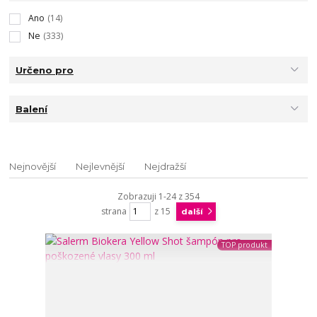
Ano
(14)
Ne
(333)
Určeno pro
Balení
Nejnovější
Nejlevnější
Nejdražší
Zobrazuji 1-24 z 354
strana
z 15
další
TOP produkt