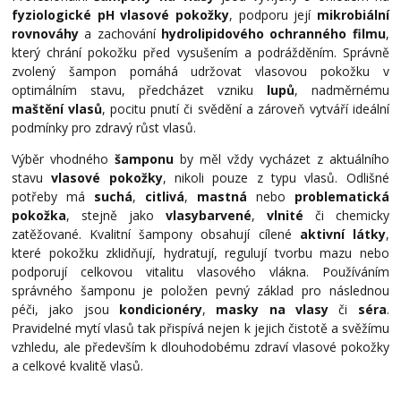
fyziologické pH vlasové pokožky
, podporu její
mikrobiální
rovnováhy
a zachování
hydrolipidového ochranného filmu
,
který chrání pokožku před vysušením a podrážděním. Správně
zvolený šampon pomáhá udržovat vlasovou pokožku v
optimálním stavu, předcházet vzniku
lupů
, nadměrnému
maštění vlasů
, pocitu pnutí či svědění a zároveň vytváří ideální
podmínky pro zdravý růst vlasů.
Výběr vhodného
šamponu
by měl vždy vycházet z aktuálního
stavu
vlasové pokožky
, nikoli pouze z typu vlasů. Odlišné
potřeby má
suchá
,
citlivá
,
mastná
nebo
problematická
pokožka
, stejně jako
vlasy
barvené
,
vlnité
či chemicky
zatěžované. Kvalitní šampony obsahují cílené
aktivní látky
,
které pokožku zklidňují, hydratují, regulují tvorbu mazu nebo
podporují celkovou vitalitu vlasového vlákna. Používáním
správného šamponu je položen pevný základ pro následnou
péči, jako jsou
kondicionéry
,
masky na vlasy
či
séra
.
Pravidelné mytí vlasů tak přispívá nejen k jejich čistotě a svěžímu
vzhledu, ale především k dlouhodobému zdraví vlasové pokožky
a celkové kvalitě vlasů.