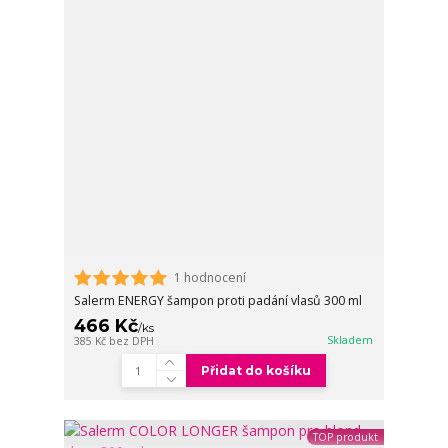
1 hodnocení
Salerm ENERGY šampon proti padání vlasů 300 ml
466 Kč
/
ks
Skladem
385 Kč
bez DPH
Přidat do košíku
TOP produkt