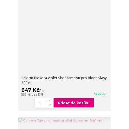
Salerm Biokera Violet Shot šampón pro blond vlasy
300 ml
647 Kč
/
ks
Skladem
535 Kč
bez DPH
Přidat do košíku