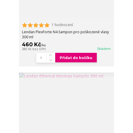
1 hodnocení
Lendan PlexForte N4 šampon pro poškozené vlasy
300 ml
460 Kč
/
ks
Skladem
380 Kč
bez DPH
Přidat do košíku