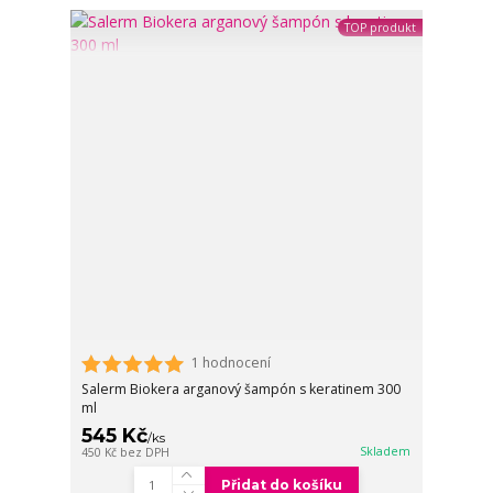
TOP produkt
1 hodnocení
Salerm Biokera arganový šampón s keratinem 300
ml
545 Kč
/
ks
Skladem
450 Kč
bez DPH
Přidat do košíku