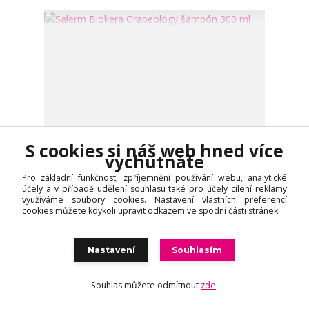
S cookies si náš web hned více
vychutnáte
Pro základní funkčnost, zpříjemnění používání webu, analytické
účely a v případě udělení souhlasu také pro účely cílení reklamy
využíváme soubory cookies. Nastavení vlastních preferencí
cookies můžete kdykoli upravit odkazem ve spodní části stránek.
1 hodnocení
Salerm Biokera Grapeology šampón 300 ml
Nastavení
Souhlasím
545 Kč
/
ks
Skladem
450 Kč
bez DPH
Souhlas můžete odmítnout
zde
.
Přidat do košíku