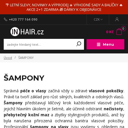
🌴 LETNÍ SLEVY, NOVINKY A VÝPRODEJ ☀️ VÝHODNÉ SADY A BALÍČKY 🔥
AKCE 2+1 ZDARMA 🎁 DÁRKY K OBJEDNÁVCE
+420 777 164 090
CZK
0
0 Kč
Menu
Úvod
ŠAMPONY
ŠAMPONY
Správná
péče o vlasy
začíná vždy u zdravé
vlasové pokožky
.
Právě ta tvoří základ pro růst silných, kvalitních a odolných vlasů.
Šampony
představují klíčový krok každodenní vlasové péče,
jejichž hlavním úkolem je šetrně, ale účinně odstranit
nečistoty
,
přebytečný kožní maz
a zbytky stylingových produktů, aniž by
byla narušena přirozená ochranná bariéra vlasové pokožky.
Profesionální
šampony na vlasy
jsou vyvíjeny s ohledem na