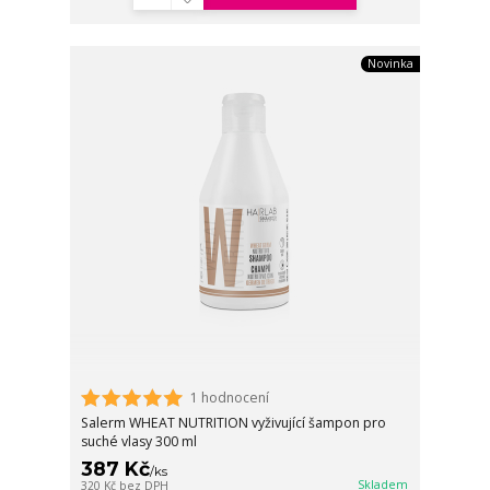
Novinka
1 hodnocení
Salerm WHEAT NUTRITION vyživující šampon pro
suché vlasy 300 ml
387 Kč
/
ks
Skladem
320 Kč
bez DPH