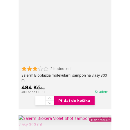
2 hodnocení
Salerm Bioplastia molekulární šampon na vlasy 300
ml
484 Kč
/
ks
Skladem
400 Kč
bez DPH
Přidat do košíku
TOP produkt