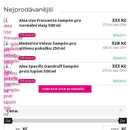
Nejprodávanější
Alea Uso Frecuente šampón pro
333 Kč
1.
normální vlasy 500 ml
275 Kč bez DPH
Skladem
TOP produkt
MedaVita Velour šampón pro
528 Kč
2.
citlivou pokožku 250 ml
436 Kč bez DPH
Skladem
TOP produkt
Alea Specific Dandruff šampón
333 Kč
3.
proti lupům 500 ml
275 Kč bez DPH
Skladem
TOP produkt
zobrazit více produktů
Cena:
Od
Do
Kč
Kč