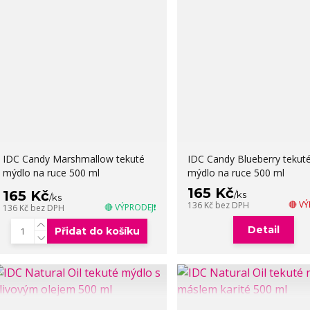
IDC Candy Marshmallow tekuté
IDC Candy Blueberry tekut
mýdlo na ruce 500 ml
mýdlo na ruce 500 ml
165 Kč
165 Kč
/
ks
/
ks
🔴 V
136 Kč
bez DPH
🔴 VÝPRODEJ❗
136 Kč
bez DPH
Detail
Přidat do košíku