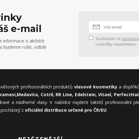
vinky
áš e-mail
Souhlasím se
zpracová
e informace o akčních
rozesílky newsletteru.
ás budeme rušit, odběr
 světových profesionálních produktů
vlasové kosmetiky
a doplňků
Framesi,
Medavita, Cotril, RR Line, Edelstein, Vitael,
PerfectHair
ravé a nádherné vlasy. V nabídce najdete taktéž profesionální p
 pocházejí z
oficiální distribuce určené pro ČR/EU
.