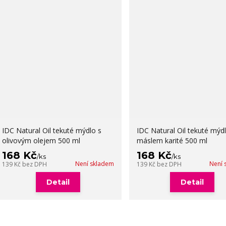
IDC Natural Oil tekuté mýdlo s
IDC Natural Oil tekuté mýdl
olivovým olejem 500 ml
máslem karité 500 ml
168 Kč
168 Kč
/
ks
/
ks
Není skladem
Není 
139 Kč
bez DPH
139 Kč
bez DPH
Detail
Detail