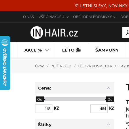
🌴 LETNÍ SLEVY, NOVINKY
O NÁS
VŠE O NÁKUPU
OBCHODNÍ PODMÍNKY
DOP
AKCE %
LÉTO 🏝️
ŠAMPONY
Úvod
PLEŤ A TĚLO
TĚLOVÁ KOSMETIKA
Tekut
Cena:
Od
Do
T
Kč
Kč
j
h
v
Štítky