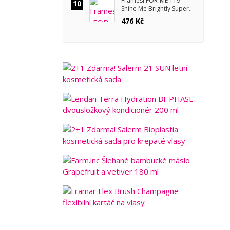
Framesi FOR-ME 119
10
Shine Me Brightly Super
Coat pro zrcadlový lesk
476 Kč