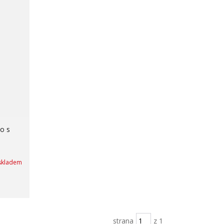
o s
skladem
strana
z 1