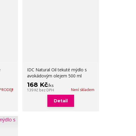
é
IDC Natural Oil tekuté mýdlo s
avokádovým olejem 500 ml
168 Kč
/
ks
ÝPRODEJ❗
Není skladem
139 Kč
bez DPH
Detail