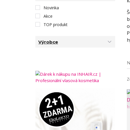
k
Novinka
Š
Akce
b
TOP produkt
o
P
h
Výrobce
N
Z