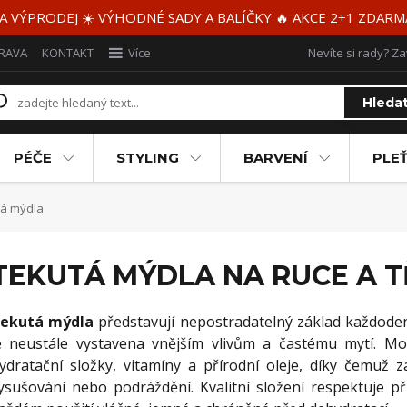
 A VÝPRODEJ ☀️ VÝHODNÉ SADY A BALÍČKY 🔥 AKCE 2+1 ZDAR
RAVA
KONTAKT
Více
Nevíte si rady? Za
Hleda
PÉČE
STYLING
BARVENÍ
PLEŤ
á mýdla
TEKUTÁ MÝDLA NA RUCE A 
ekutá mýdla
představují nepostradatelný základ každode
e neustále vystavena vnějším vlivům a častému mytí. 
ydratační složky, vitamíny a přírodní oleje, díky čemuž 
ysušování nebo podráždění. Kvalitní složení respektuje 