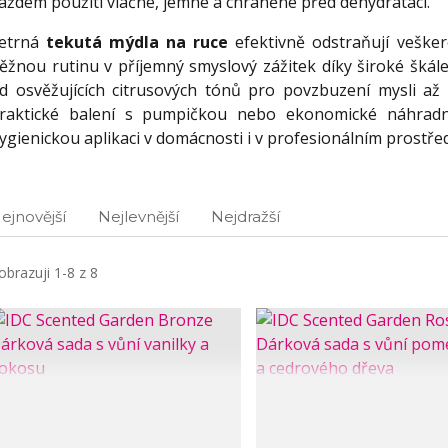
aždém použití vláčné, jemné a chráněné před dehydratací.
etrná
tekutá mýdla na ruce
efektivně odstraňují vešker
ěžnou rutinu v příjemný smyslový zážitek díky široké škále
d osvěžujících citrusových tónů pro povzbuzení mysli až p
raktické balení s pumpičkou nebo ekonomické náhradní
ygienickou aplikaci v domácnosti i v profesionálním prostřed
ejnovější
Nejlevnější
Nejdražší
obrazuji 1-8 z 8