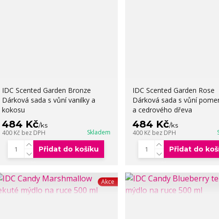
IDC Scented Garden Bronze
IDC Scented Garden Rose
Dárková sada s vůní vanilky a
Dárková sada s vůní pome
kokosu
a cedrového dřeva
484 Kč
484 Kč
/
ks
/
ks
Skladem
400 Kč
bez DPH
400 Kč
bez DPH
Přidat do košíku
Přidat do koš
Akce