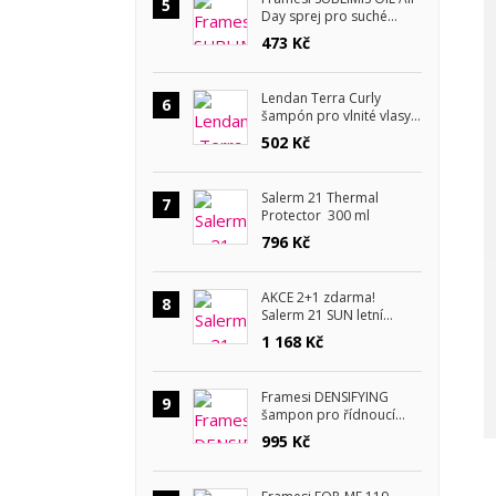
5
Day sprej pro suché
vlasy 150 ml
473 Kč
Lendan Terra Curly
6
šampón pro vlnité vlasy
300 ml
502 Kč
Salerm 21 Thermal
7
Protector 300 ml
796 Kč
AKCE 2+1 zdarma!
8
Salerm 21 SUN letní
kosmetická sada
1 168 Kč
Framesi DENSIFYING
9
šampon pro řídnoucí
vlasy 1000 ml
995 Kč