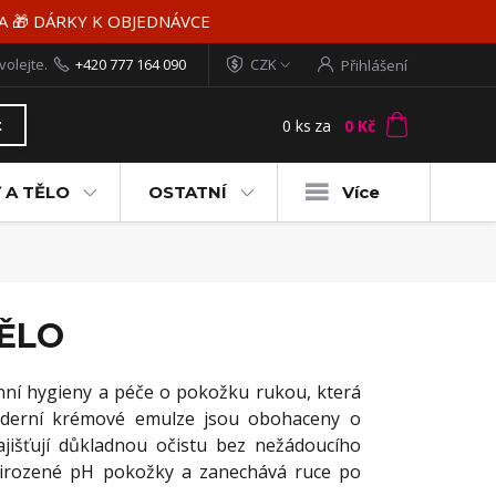
MA 🎁 DÁRKY K OBJEDNÁVCE
volejte.
+420 777 164 090
CZK
Přihlášení
0
ks
za
0 Kč
t
 A TĚLO
OSTATNÍ
Více
TĚLO
nní hygieny a péče o pokožku rukou, která
Moderní krémové emulze jsou obohaceny o
zajišťují důkladnou očistu bez nežádoucího
přirozené pH pokožky a zanechává ruce po