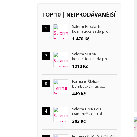
TOP 10 | NEJPRODÁVANĚJŠÍ
Salerm Bioplastia
1
kosmetická sada pro
krepaté vlasy
1 470 Kč
Salerm SOLAR
2
kosmetická sada pro
letní péči
1210 Kč
Farm.inc Šlehané
3
bambucké máslo
Lemongrass a lavender
449 Kč
180 ml
Salerm HAIR LAB
4
Dandruff Control
šampon proti lupům 300
393 Kč
ml
Framesi SUBLIMIS OIL All