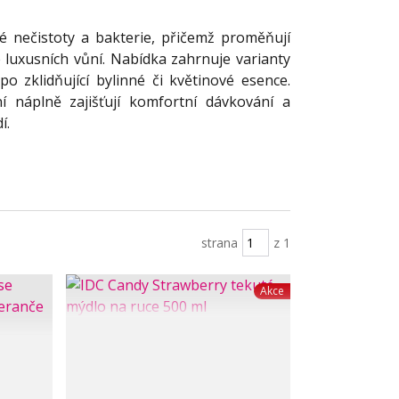
é nečistoty a bakterie, přičemž proměňují
 luxusních vůní. Nabídka zahrnuje varianty
o zklidňující bylinné či květinové esence.
 náplně zajišťují komfortní dávkování a
í.
strana
z 1
Akce