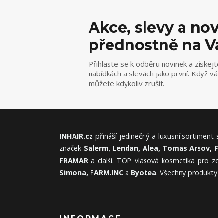
Akce, slevy a no
přednostně na V
Přihlaste se k odběru novinek a získejt
nabídkách a slevách jako první. Když v
můžete kdykoliv zrušit.
INHAIR.cz
přináší jedinečný a luxusní sortiment
značek
Salerm, Lendan, Alea, Tomas Arsov, 
FRAMAR
a další. TOP vlasová kosmetika pro zd
Simona, FARM.INC
a
Byotea
. Všechny produkty