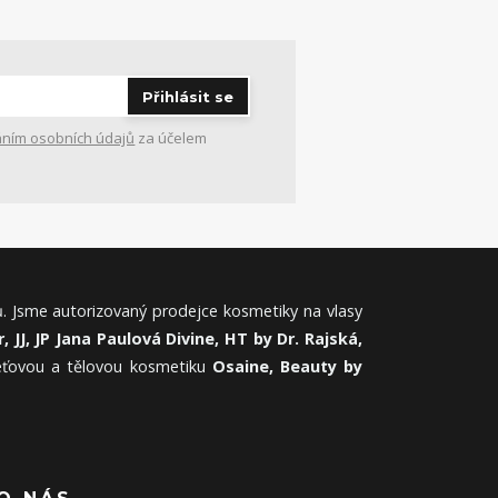
Přihlásit se
ním osobních údajů
za účelem
. Jsme autorizovaný prodejce kosmetiky na vlasy
, JJ, JP Jana Paulová Divine, HT by Dr. Rajská,
leťovou a tělovou kosmetiku
Osaine, Beauty by