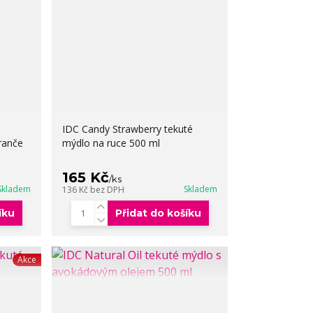
IDC Candy Strawberry tekuté
ranče
mýdlo na ruce 500 ml
165 Kč
/
ks
Skladem
Skladem
136 Kč
bez DPH
íku
Přidat do košíku
Akce