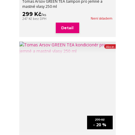
Tomas Arsov GREEN TEA šampon pro jemné a
mastné vlasy 250 ml
299 Kč
/
ks
Není skladem
247 Kč
bez DPH
Detail
Akce
299 Kč
- 20 %