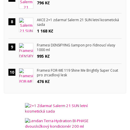
796 Kč
AKCE 2+1 zdarma! Salerm 21 SUN letní kosmetická
8
sada
1 168 Kč
Framesi DENSIFYING šampon pro řídnoucí vlasy
9
1000 ml
995 Kč
Framesi FOR-ME 119 Shine Me Brightly Super Coat
10
pro zrcadlový lesk
476 Kč