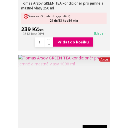
Tomas Arsov GREEN TEA kondicionér pro jemné a
mastné vlasy 250 ml
Sleva končí (nebo do vyprodání):
24
dní
13
hod
16
min
239 Kč
/
ks
Skladem
198 Kč
bez DPH
Přidat do košíku
Akce