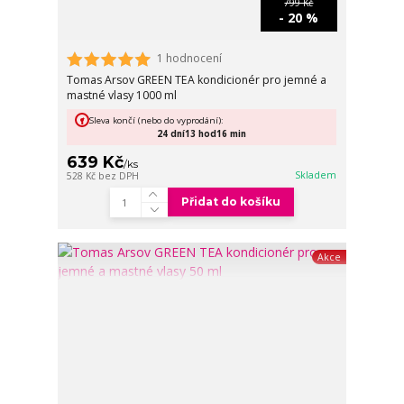
799 Kč
- 20 %
1 hodnocení
Tomas Arsov GREEN TEA kondicionér pro jemné a
mastné vlasy 1000 ml
Sleva končí (nebo do vyprodání):
24
dní
13
hod
16
min
639 Kč
/
ks
Skladem
528 Kč
bez DPH
Přidat do košíku
Akce