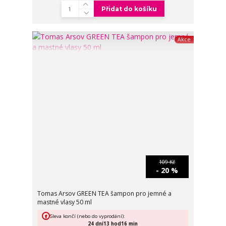
Přidat do košíku
Akce
109 Kč
- 20 %
Tomas Arsov GREEN TEA šampon pro jemné a
mastné vlasy 50 ml
Sleva končí (nebo do vyprodání):
24
dní
13
hod
16
min