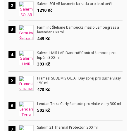
Salerm SOLAR kosmetická sada pro letní péči
2
1210 Kč
Farm.inc Šlehané bambucké máslo Lemongrass a
3
lavender 180 ml
449 Kč
Salerm HAIR LAB Dandruff Control šampon proti
4
lupům 300 ml
393 Kč
Framesi SUBLIMIS OIL All Day sprej pro suché vlasy
5
150 ml
473 Kč
Lendan Terra Curly šampón pro vlnité vlasy 300 ml
6
502 Kč
Salerm 21 Thermal Protector 300 ml
7