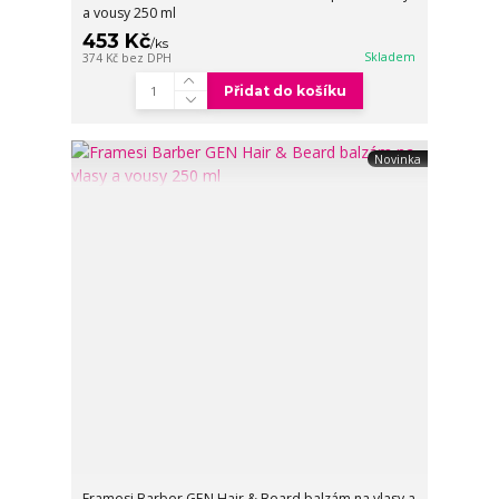
a vousy 250 ml
453 Kč
/
ks
Skladem
374 Kč
bez DPH
Přidat do košíku
Novinka
Framesi Barber GEN Hair & Beard balzám na vlasy a