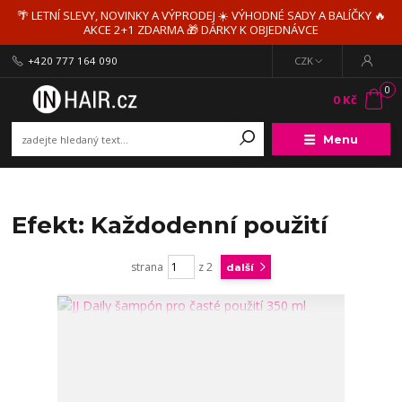
🌴 LETNÍ SLEVY, NOVINKY A VÝPRODEJ ☀️ VÝHODNÉ SADY A BALÍČKY 🔥
AKCE 2+1 ZDARMA 🎁 DÁRKY K OBJEDNÁVCE
+420 777 164 090
CZK
0
0 Kč
Menu
Efekt: Každodenní použití
strana
z 2
další