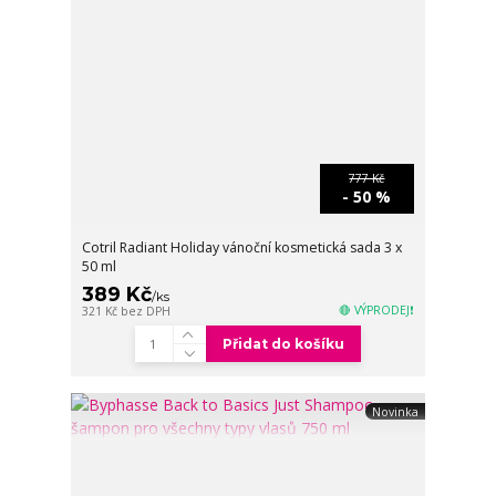
777 Kč
- 50 %
Cotril Radiant Holiday vánoční kosmetická sada 3 x
50 ml
389 Kč
/
ks
🔴 VÝPRODEJ❗
321 Kč
bez DPH
Přidat do košíku
Novinka