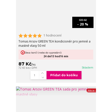
109 Kč
- 20 %
1 hodnocení
Tomas Arsov GREEN TEA kondicionér pro jemné a
mastné vlasy 50 ml
Sleva končí (nebo do vyprodání):
24
dní
13
hod
16
min
87 Kč
/
ks
Skladem
72 Kč
bez DPH
Přidat do košíku
Akce