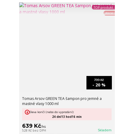
TOP produkt
Akce
799 Kč
- 20 %
Tomas Arsov GREEN TEA šampon pro jemné a
mastné vlasy 1000 ml
Sleva končí (nebo do vyprodání):
24
dní
13
hod
16
min
639 Kč
/
ks
Skladem
528 Kč
bez DPH