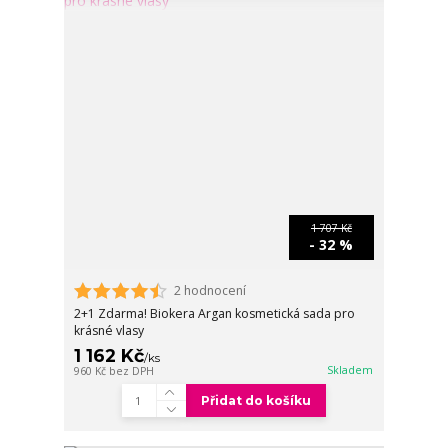
1 707 Kč
- 32 %
2 hodnocení
2+1 Zdarma! Biokera Argan kosmetická sada pro
krásné vlasy
1 162 Kč
/
ks
Skladem
960 Kč
bez DPH
Přidat do košíku