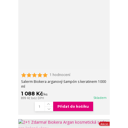
1 hodnocení
Salerm Biokera arganový šampón s keratinem 1000
ml
1 088 Kč
/
ks
Skladem
899 Kč
bez DPH
Přidat do košíku
Akce