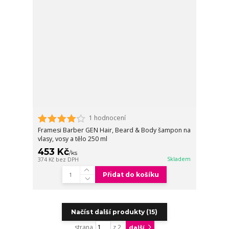
1 hodnocení
Framesi Barber GEN Hair, Beard & Body šampon na
vlasy, vosy a tělo 250 ml
453 Kč
/
ks
Skladem
374 Kč
bez DPH
Přidat do košíku
Načíst další produkty (15)
strana
z 2
další