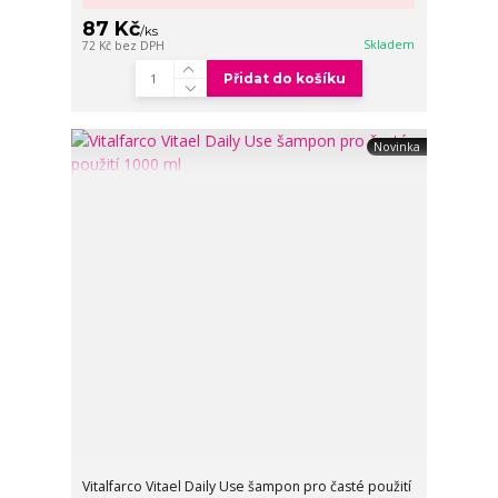
87 Kč
/
ks
Skladem
72 Kč
bez DPH
Přidat do košíku
Novinka
Vitalfarco Vitael Daily Use šampon pro časté použití