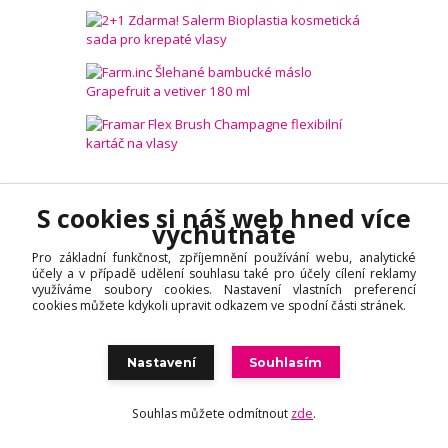
S cookies si náš web hned více
vychutnáte
Pro základní funkčnost, zpříjemnění používání webu, analytické
Novinky z našeho blogu
účely a v případě udělení souhlasu také pro účely cílení reklamy
využíváme soubory cookies. Nastavení vlastních preferencí
cookies můžete kdykoli upravit odkazem ve spodní části stránek.
06
08
VLASOVÁ PORADNA
Nastavení
Souhlasím
2026
Vlasová poradna:
Regenerace vlasů po létě
Souhlas můžete odmítnout
zde
.
Moře, slunce, bazén a horký písek. Vlasy si