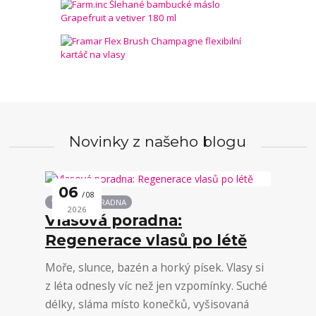
Novinky z našeho blogu
06
08
VLASOVÁ PORADNA
2026
Vlasová poradna:
Regenerace vlasů po létě
Moře, slunce, bazén a horký písek. Vlasy si
z léta odnesly víc než jen vzpomínky. Suché
délky, sláma místo konečků, vyšisovaná