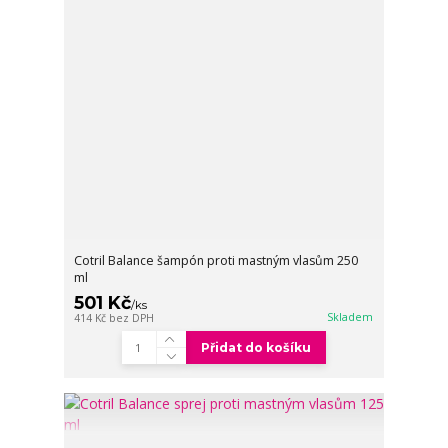
Cotril Balance šampón proti mastným vlasům 250
ml
501 Kč
/
ks
Skladem
414 Kč
bez DPH
Přidat do košíku