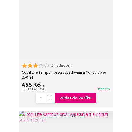
2 hodnocení
Cotril Life šampón proti vypadávání a řídnutí vlasů
250 ml
456 Kč
/
ks
Skladem
377 Kč
bez DPH
Přidat do košíku