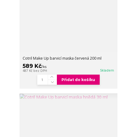
Cotril Make Up barvicí maska červená 200 ml
589 Kč
/
ks
Skladem
487 Kč
bez DPH
Přidat do košíku