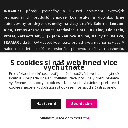
INHAIR.cz
přináší jedinečný a luxusní sortiment světových
profesionálních produktů
vlasové kosmetiky
a doplňků. Jsme
autorizovaný prodejce kosmetiky na vlasy značek
Salerm, Lendan,
Alea, Tomas Arsov, Framesi,
Medavita, Cotril, RR Line, Edelstein,
Vitael,
PerfectHair, JJ, JP Jana Paulová Divine, HT by Dr. Rajská,
FRAMAR
a další. TOP vlasová kosmetika pro zdravé a nádherné vlasy. V
nabídce najdete taktéž profesionální pleťovou a tělovou kosmetiku
Osaine, Beauty by Simona, FARM.INC
a
Byotea
. Všechny produkty
S cookies si náš web hned více
pocházejí z
oficiální distribuce určené pro ČR/EU
.
vychutnáte
Pro základní funkčnost, zpříjemnění používání webu, analytické
účely a v případě udělení souhlasu také pro účely cílení reklamy
využíváme soubory cookies. Nastavení vlastních preferencí
INFORMACE
cookies můžete kdykoli upravit odkazem ve spodní části stránek.
O nás
Nastavení
Souhlasím
Jak nakupovat
Obchodní podmínky
Souhlas můžete odmítnout
zde
.
Vrácení zboží