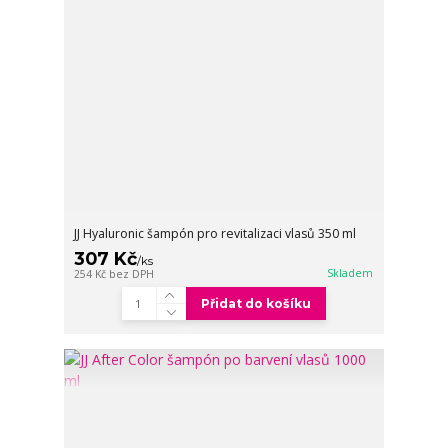
JJ Hyaluronic šampón pro revitalizaci vlasů 350 ml
307 Kč
/
ks
Skladem
254 Kč
bez DPH
Přidat do košíku