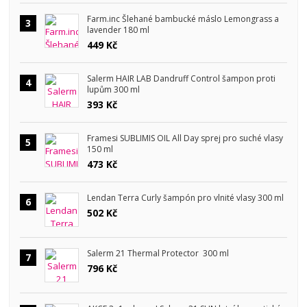
Farm.inc Šlehané bambucké máslo Lemongrass a
3
lavender 180 ml
449 Kč
Salerm HAIR LAB Dandruff Control šampon proti
4
lupům 300 ml
393 Kč
Framesi SUBLIMIS OIL All Day sprej pro suché vlasy
5
150 ml
473 Kč
Lendan Terra Curly šampón pro vlnité vlasy 300 ml
6
502 Kč
Salerm 21 Thermal Protector 300 ml
7
796 Kč