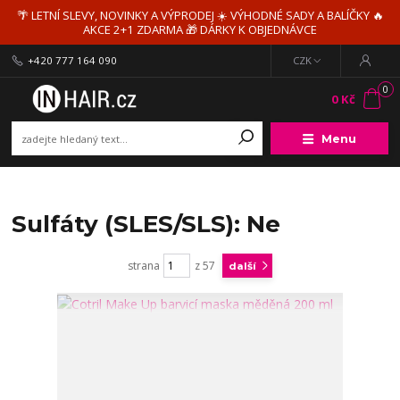
🌴 LETNÍ SLEVY, NOVINKY A VÝPRODEJ ☀️ VÝHODNÉ SADY A BALÍČKY 🔥
AKCE 2+1 ZDARMA 🎁 DÁRKY K OBJEDNÁVCE
+420 777 164 090
CZK
0
0 Kč
Menu
Sulfáty (SLES/SLS): Ne
strana
z 57
další