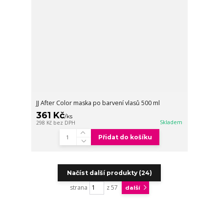
JJ After Color maska po barvení vlasů 500 ml
361 Kč
/
ks
Skladem
298 Kč
bez DPH
Přidat do košíku
Načíst další produkty (24)
strana
z 57
další