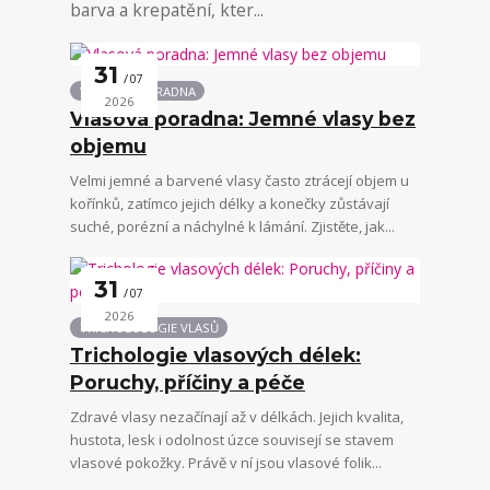
barva a krepatění, kter...
31
07
VLASOVÁ PORADNA
2026
Vlasová poradna: Jemné vlasy bez
objemu
Velmi jemné a barvené vlasy často ztrácejí objem u
kořínků, zatímco jejich délky a konečky zůstávají
suché, porézní a náchylné k lámání. Zjistěte, jak...
31
07
2026
TRICHOLOLOGIE VLASŮ
Trichologie vlasových délek:
Poruchy, příčiny a péče
Zdravé vlasy nezačínají až v délkách. Jejich kvalita,
hustota, lesk i odolnost úzce souvisejí se stavem
vlasové pokožky. Právě v ní jsou vlasové folik...