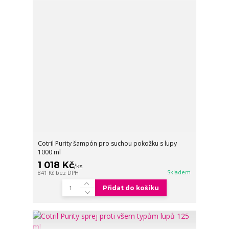
Cotril Purity šampón pro suchou pokožku s lupy
1000 ml
1 018 Kč
/
ks
Skladem
841 Kč
bez DPH
Přidat do košíku