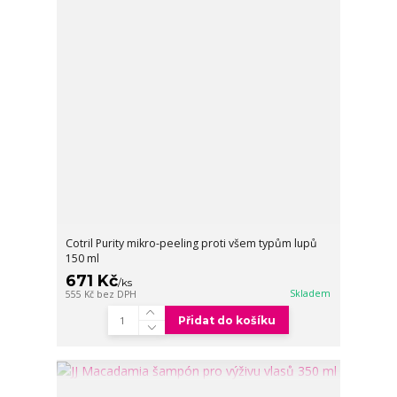
Cotril Purity mikro-peeling proti všem typům lupů
150 ml
671 Kč
/
ks
Skladem
555 Kč
bez DPH
Přidat do košíku