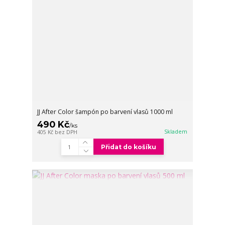
JJ After Color šampón po barvení vlasů 1000 ml
490 Kč
/
ks
Skladem
405 Kč
bez DPH
Přidat do košíku