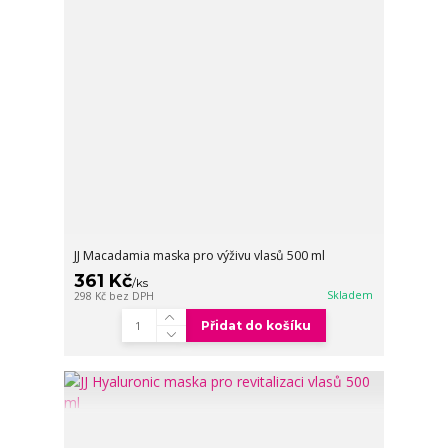
JJ Macadamia maska pro výživu vlasů 500 ml
361 Kč
/
ks
Skladem
298 Kč
bez DPH
Přidat do košíku