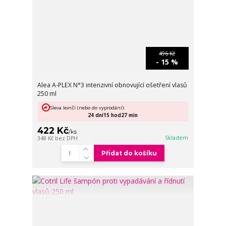
496 Kč
- 15 %
Alea A-PLEX N°3 intenzivní obnovující ošetření vlasů
250 ml
Sleva končí (nebo do vyprodání):
24
dní
15
hod
27
min
422 Kč
/
ks
Skladem
348 Kč
bez DPH
Přidat do košíku