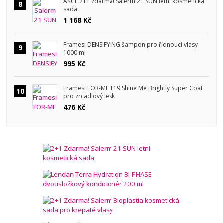
AKCE 2+1 zdarma! Salerm 21 SUN letní kosmetická
8
sada
1 168 Kč
Framesi DENSIFYING šampon pro řídnoucí vlasy
9
1000 ml
995 Kč
Framesi FOR-ME 119 Shine Me Brightly Super Coat
10
pro zrcadlový lesk
476 Kč