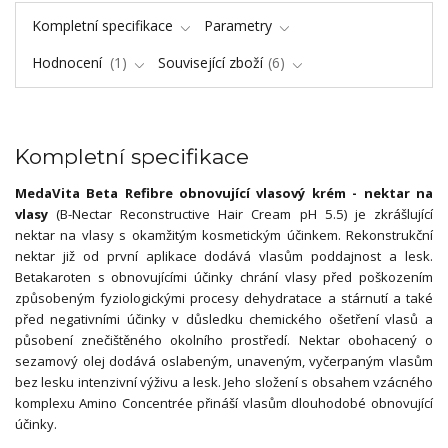
Kompletní specifikace
Parametry
Hodnocení
1
Související zboží
6
Kompletní specifikace
MedaVita Beta Refibre obnovující vlasový krém - nektar na
vlasy
(B-Nectar Reconstructive Hair Cream pH 5.5) je zkrášlující
nektar na vlasy s okamžitým kosmetickým účinkem. Rekonstrukční
nektar již od první aplikace dodává vlasům poddajnost a lesk.
Betakaroten s obnovujícími účinky chrání vlasy před poškozením
způsobeným fyziologickými procesy dehydratace a stárnutí a také
před negativními účinky v důsledku chemického ošetření vlasů a
působení znečištěného okolního prostředí. Nektar obohacený o
sezamový olej dodává oslabeným, unaveným, vyčerpaným vlasům
bez lesku intenzivní výživu a lesk. Jeho složení s obsahem vzácného
komplexu Amino Concentrée přináší vlasům dlouhodobé obnovující
účinky.