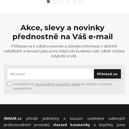
Akce, slevy a novinky
přednostně na Váš e-mail
Přihlaste se k odběru novinek a získejte informace o akčních
nabídkách a slevách jako první. Když vás budeme rušit, odběr můžete
kdykoliv zrušit.
Přihlásit se
Souhlasím se
zpracováním osobních údajů
za účelem rozesílky
newsletteru.
INHAIR.cz
přináší jedinečný a luxusní sortiment světových
profesionálních produktů
vlasové kosmetiky
a doplňků. Jsme