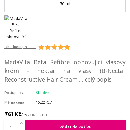
Ohodnotit produkt
MedaVita Beta Refibre obnovující vlasový
krém - nektar na vlasy (B-Nectar
Reconstructive Hair Cream ...
celý popis
Dostupnost
Skladem
Měrná cena
15,22 Kč / ml
761 Kč
/
ks
629 Kč
bez DPH
Přidat do košíku