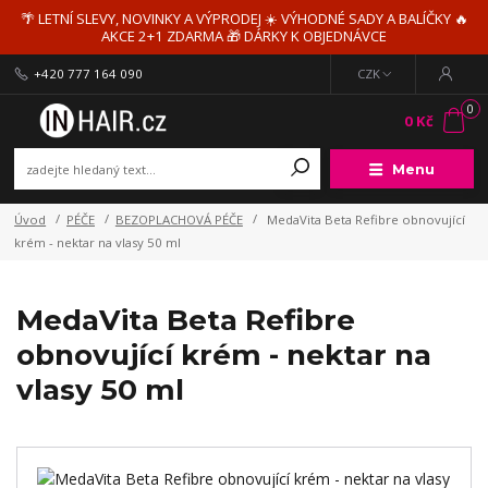
🌴 LETNÍ SLEVY, NOVINKY A VÝPRODEJ ☀️ VÝHODNÉ SADY A BALÍČKY 🔥
AKCE 2+1 ZDARMA 🎁 DÁRKY K OBJEDNÁVCE
+420 777 164 090
CZK
0
0 Kč
Menu
Úvod
PÉČE
BEZOPLACHOVÁ PÉČE
MedaVita Beta Refibre obnovující
krém - nektar na vlasy 50 ml
MedaVita Beta Refibre
obnovující krém - nektar na
vlasy 50 ml