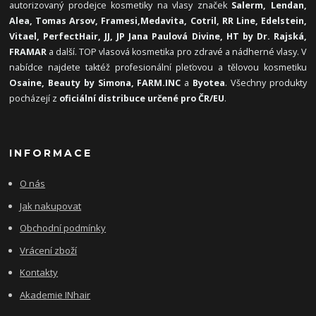
autorizovaný prodejce kosmetiky na vlasy značek
Salerm, Lendan,
Alea, Tomas Arsov, Framesi,
Medavita, Cotril, RR Line, Edelstein,
Vitael,
PerfectHair, JJ, JP Jana Paulová Divine, HT by Dr. Rajská,
FRAMAR
a další. TOP vlasová kosmetika pro zdravé a nádherné vlasy. V
nabídce najdete taktéž profesionální pleťovou a tělovou kosmetiku
Osaine, Beauty by Simona, FARM.INC
a
Byotea
. Všechny produkty
pocházejí z
oficiální distribuce určené pro ČR/EU
.
INFORMACE
O nás
Jak nakupovat
Obchodní podmínky
Vrácení zboží
Kontakty
Akademie INhair