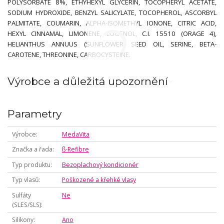
POLYSORBATE 8%, ETHYHEXYL GLYCERIN, TOCOPHERYL ACETATE,
SODIUM HYDROXIDE, BENZYL SALICYLATE, TOCOPHEROL, ASCORBYL
PALMITATE, COUMARIN, ALPHA-ISOMETHYL IONONE, CITRIC ACID,
HEXYL CINNAMAL, LIMONENE, EUGENOL, C.I. 15510 (ORAGE 4),
HELIANTHUS ANNUUS (SUNFLOWER) SEED OIL, SERINE, BETA-
CAROTENE, THREONINE, CARBOCYSTEINE.
Výrobce a důležitá upozornění
Parametry
Výrobce
MedaVita
Značka a řada
ß-Refibre
Typ produktu
Bezoplachový kondicionér
Typ vlasů
Poškozené a křehké vlasy
Sulfáty
Ne
(SLES/SLS)
Silikony
Ano