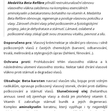
MedaVita Beta Refibre
přináší restrukturalizační obnovu
vlasového vlákna založenou na komplexu esenciálních
aminokyselin a betakarotenu bohatého na vitamín A. MedaVita
Beta Refibre obnovuje, regeneruje a posiluje vlasovou pokožku a
vlasy. Zároveň chrání vlasy před poškozením a fyziologickými
projevy, jako je dehydratace a stárnutí. Lámavé, oslabené a
poškozené vlasy získají zpět svou ztracenou vitalitu, pevnost a sílu.
Doporučeno pro:
Vlasový krém/nektar je ideální pro obnovu i silně
poškozených vlasů z častých chemických (barvení, odbarvování,
trvalá, melírování) a stylingových úprav (žehlení, fénování...).
Ochrana proti:
Prohlubování trhlin vlasového vlákna a k
následnému ulomení vlasového stonku. Nektar také chrání vlasové
vlákno proti stárnutí a degradaci vlasů.
Obsahuje:
Beta-karoten
navrací vlasům sílu, bojuje proti volným
radikálům, opravuje poškozený vlasový stonek, chrání proti dalšímu
poškozování a stárnutí vlasů.
Slunečnicový olej
(helianthus
annuus seed oil) zjemňuje vlasy a dodá jim ptořebný vitamín E.
Vitamín E zabraňuje stárnutí buněk a jejich degeneraci.
Komplex
aminokyselin
keratinu, který vyplňuje i ty nejjemější