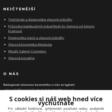
NEJČTENĚJŠÍ
Trichologie a diagnostika vlasové pokožky
Průvodce bambuckých másel Body by Simona od Simony
Krainové
Diagnostika vlasů a vlasové pokožky
Vlasová kosmetika Medavita
Rituály Salerm Cosmetics
Vlasová poradna
O NÁS
Nakupovat vlasovou kosmetiku u nás se vyplatí:
- Více než 999 produktů
vlasové kosmetiky
pro vás
- Certifikát
Ověřeno zákazníky
za kvalitu a rychlost
S cookies si náš web hned více
- Garance originality profesionální
vlasové kosmetiky
vychutnáte
- Při objednávce zboží nad 1199 Kč
poštovné zdarma
Pro základní funkčnost, zpříjemnění používání webu, analytické
-
Expresní doručení
kosmetiky na vlasy do 1 - 2 dnů