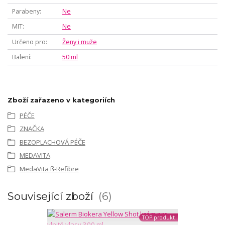
Parabeny
Ne
MIT
Ne
Určeno pro
Ženy i muže
Balení
50 ml
Zboží zařazeno v kategoriích
PÉČE
ZNAČKA
BEZOPLACHOVÁ PÉČE
MEDAVITA
MedaVita ß-Refibre
Související zboží
6
TOP produkt