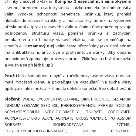
trhlinky vlasového vlákna.
Komplex 3 esenciálních aminokyselin
- serinu, threoninu a karbocysteinu s nízkou molekulární hmotností a
velmi vysokou schopností penetrace (průniku), který proniká
hluboko do vlasové struktury a má okamžitý účinek na výběrové
přeskupení / úpravu vlasového vlákna. Amino Concentrée opravuje
poškozenou strukturu vlasů, pomáhá průniku a zachycení
betakarotenu do hloubky vlasové vlákna, kde se proměňuje na
vitamín A.
Sezamový olej
velmi často přezdívány jako zlaté sérum
má antibakteriální, antivirové a protizánětlivé účinky. Díky obsahu
antioxidantů zpomaluje procesy stárnutí. Zklidňuje a chrání pokožku
a využívá se při léčbě lupů.
Použití:
Na šampónem umyté a ručníkem vysušené vlasy naneste
malé množství krému a pokračujte ve vysoušení. Na suché vlasy
aplikujte malé množství krému do délek a konečků. Bez oplachování.
Složení
: VODA, CYCLOPENTASILOXANE, DIMETHICONOL, SESAMUM
INDICUM (SESAME) SEED OIL, PHENOXYETHANOL, PARFUM, SODIUM
ACRYLATE/SODIUM ACRYLOYLDIMETHYL, TAURATE COPOLYMER,
ACRYLATES/C10-30 ALKYL ACRYLATE CROSSPOLYMER, POTASSIUM
SORBATE, ISOHEXADECANE, LECITHIN,
ETHYLHEXYLMETHOXYCINNAMATE, SODIUM BENZOATE,