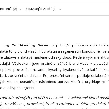
nocení
0
Související zboží
3
ncing Conditioning Serum
s pH 3,5 je zvýrazňující bezo
zlaté tóny blond vlasů. Hydratační a regenerační kondicionér ve s
e zlatavé a zlatavě-měděné odlesky vlasů. Pečlivě vybrané aktivn
padající. Výsledkem jsou pružné a zářivé blond vlasy v zlatavýc
komplexu proteinů amaranta, kyseliny hyaluronové, tekutého ko
aci, zpevnění a ochranu. Regenerační sérum posiluje oslabená 
vých vláken, usnadňuje následnou úpravu vlasů a urychluje rozč
 a je hypoalergenní.
produktů určených pro péči o barvené a zesvětlované blond odstín
e rozzářenost, provokaci, ironii a rozhodnost. Série produktů 