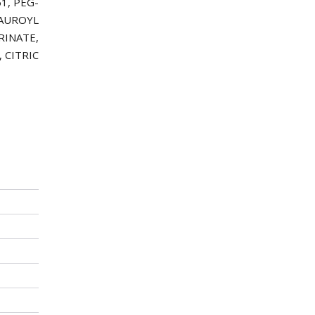
1, PEG-
LAUROYL
RINATE,
 CITRIC