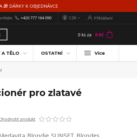
MA 🎁 DÁRKY K OBJEDNÁVCE
volejte.
+420 777 164 090
CZK
Přihlášení
0
ks
za
0 Kč
t
 A TĚLO
OSTATNÍ
Více
l
ionér pro zlatavé
Ohodnotit produkt
Medavita Blondie SUNSET Blondes