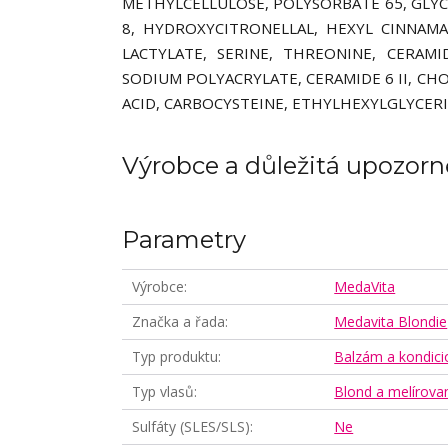
METHYLCELLULOSE, POLYSORBATE 65, GLYCER
8, HYDROXYCITRONELLAL, HEXYL CINNAM
LACTYLATE, SERINE, THREONINE, CERAMI
SODIUM POLYACRYLATE, CERAMIDE 6 II, C
ACID, CARBOCYSTEINE, ETHYLHEXYLGLYCERI
Výrobce a důležitá upozorn
Parametry
Výrobce
MedaVita
Značka a řada
Medavita Blondie
Typ produktu
Balzám a kondici
Typ vlasů
Blond a melírova
Sulfáty (SLES/SLS)
Ne