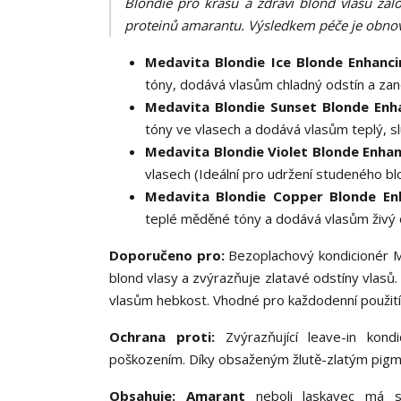
Blondie pro krásu a zdraví blond vlasů zal
proteinů amarantu. Výsledkem péče je obnov
Medavita Blondie Ice Blonde Enhanc
tóny, dodává vlasům chladný odstín a zan
Medavita Blondie Sunset Blonde Enh
tóny ve vlasech a dodává vlasům teplý, s
Medavita Blondie Violet Blonde Enha
vlasech (Ideální pro udržení studeného b
Medavita Blondie Copper Blonde En
teplé měděné tóny a dodává vlasům živý 
Doporučeno pro:
Bezoplachový kondicionér M
blond vlasy a zvýrazňuje zlatavé odstíny vlasů
vlasům hebkost. Vhodné pro každodenní použití
Ochrana proti:
Zvýrazňující leave-in kon
poškozením.
Díky obsaženým žlutě-zlatým pigme
Obsahuje:
Amarant
neboli laskavec má sil