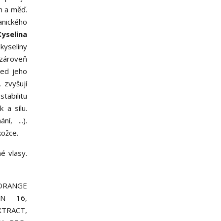
n a měď.
nického
Kyselina
kyseliny
 zároveň
řed jeho
 zvyšují
tabilitu
 a sílu.
í, ...).
kožce.
é vlasy.
 ORANGE
WN 16,
XTRACT,