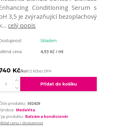
Enhancing Conditioning Serum s
pH 3,5 je zvýrazňující bezoplachový
k...
celý popis
Dostupnost
Skladem
Měrná cena
4,93 Kč / ml
740 Kč
/
ks
612 Kč
bez DPH
Přidat do košíku
Číslo produktu:
502429
Výrobce:
MedaVita
Typ produktu:
Balzám a kondicionér
Hlídat cenu / dostupnost