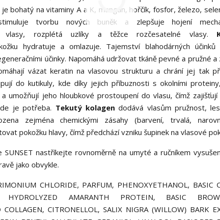
e bohatý na vitaminy A a K, mangan, hořčík, fosfor, železo, sele
stimuluje tvorbu nových buněk a zlepšuje hojení mecha
 vlasy, rozplétá uzlíky a těžce rozčesatelné vlasy.
kožku hydratuje a omlazuje. Tajemství blahodárných účinků 
 regeneračními účinky. Napomáhá udržovat tkáně pevné a pružné a
máhají vázat keratin na vlasovou strukturu a chrání jej tak p
 do kutikuly, kde díky jejich příbuznosti s okolními proteiny,
 umožňují jeho hloubkové prostoupení do vlasu, čímž zajišťují s
kde je potřeba.
Tekutý kolagen
dodává vlasům pružnost, lesk
zena zejména chemickými zásahy (barvení, trvalá, narovnán
at pokožku hlavy, čímž předchází vzniku šupinek na vlasové po
ie SUNSET nastříkejte rovnoměrně na umyté a ručníkem vysušen
ravě jako obvykle.
TRIMONIUM CHLORIDE, PARFUM, PHENOXYETHANOL, BASIC
E, HYDROLYZED AMARANTH PROTEIN, BASIC BRO
OLLAGEN, CITRONELLOL, SALIX NIGRA (WILLOW) BARK E