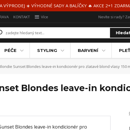
 A VÝPRODEJ ☀️ VÝHODNÉ SADY A BALÍČKY 🔥 AKCE 2+1 ZDAR
RAVA
KONTAKT
Více
Nevíte si rady? Za
Hleda
PÉČE
STYLING
BARVENÍ
PLEŤ
londie Sunset Blondes leave-in kondicionér pro zlatavé blond vlasy 150 m
set Blondes leave-in kondic