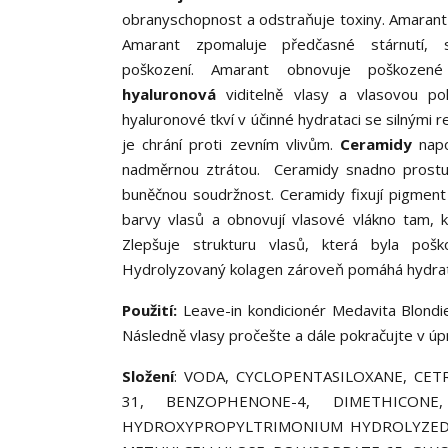
obranyschopnost a odstraňuje toxiny. Amarant j
Amarant zpomaluje předčasné stárnutí, 
poškození. Amarant obnovuje poškozené
hyaluronová
viditelně vlasy a vlasovou po
hyaluronové tkví v účinné hydrataci se silnými
je chrání proti zevním vlivům.
Ceramidy
napo
nadměrnou ztrátou. Ceramidy snadno prostupují
buněčnou soudržnost. Ceramidy fixují pigment a
barvy vlasů a obnovují vlasové vlákno tam, 
Zlepšuje strukturu vlasů, která byla poško
Hydrolyzovaný kolagen zároveň pomáhá hydratov
Použití:
Leave-in kondicionér Medavita Blond
Následně vlasy pročešte a dále pokračujte v úp
Složení
: VODA, CYCLOPENTASILOXANE, CE
31, BENZOPHENONE-4, DIMETHICON
HYDROXYPROPYLTRIMONIUM HYDROLYZED C