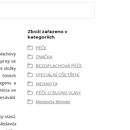
Zboží zařazeno v
kategoriích
PÉČE
plachový
ZNAČKA
preji se
BEZOPLACHOVÁ PÉČE
í složky
SPECIÁLNÍ OŠETŘENÍ
h tónech
lagenu a
MEDAVITA
místa ve
PÉČE O BLOND VLASY
esávání.
Medavita Blondie
y vlasů.
Medavita