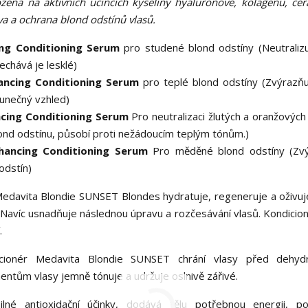
ožená na aktivních účincích kyseliny hyaluronové, kolagenu, ce
a a ochrana blond odstínů vlasů.
ing Conditioning Serum
pro studené blond odstíny (Neutralizu
echává je lesklé)
ancing Conditioning Serum
pro teplé blond odstíny (Zvýrazňu
lunečný vzhled)
ncing Conditioning Serum
Pro neutralizaci žlutých a oranžových
lond odstínu, působí proti nežádoucím teplým tónům.)
hancing Conditioning Serum
Pro měděné blond odstíny (Zvý
odstín)
edavita Blondie SUNSET Blondes hydratuje, regeneruje a oživu
. Navíc usnadňuje následnou úpravu a rozčesávání vlasů. Kondicio
.
dicionér Medavita Blondie SUNSET chrání vlasy před dehydr
ntům vlasy jemně tónuje a udržuje oslnivě zářivé.
né antioxidační účinky, dodává tělu potřebnou energii, po