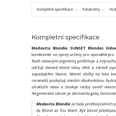
Kompletní specifikace
Parametry
Hod
Kompletní specifikace
Medavita Blondie SUNSET Blondes Enha
kondicionér ve spreji určený pro speciálně pro 
žlutě-zlatavými pigmenty podtrhuje a zvýrazňuj
udržují zlatavé blond vlasy silné a zdravě vy
zapadajícího Slunce. Aktivní složky na bázi 
ceramidů poskytují vlasům dlouhodobou hydrat
struktuře vlasu a zesiluje vazby uvnitř vlaso
Regenerační sérum je dermatologicky testováno
Medavita Blondie
je řada profesionálních 
As Blond as You Want. Být blond představuj