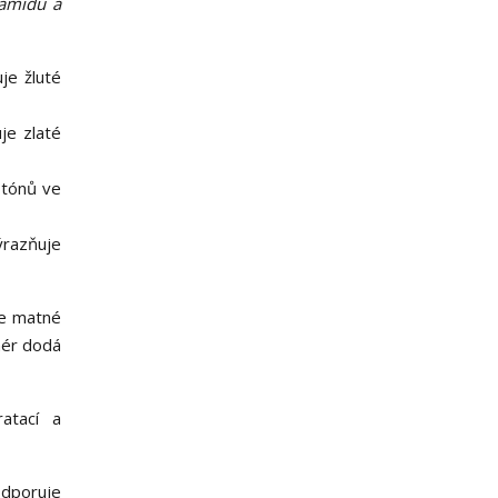
ramidů a
je žluté
je zlaté
 tónů ve
razňuje
je matné
nér dodá
atací a
dporuje