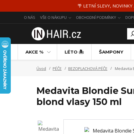
🌴 LETNÍ SLEVY, NOVINKY
O NÁS
VŠE O NÁKUPU
OBCHODNÍ PODMÍNKY
DOP
AKCE %
LÉTO 🏝️
ŠAMPONY
Úvod
PÉČE
BEZOPLACHOVÁ PÉČE
Medavita B
Medavita Blondie Sun
blond vlasy 150 ml