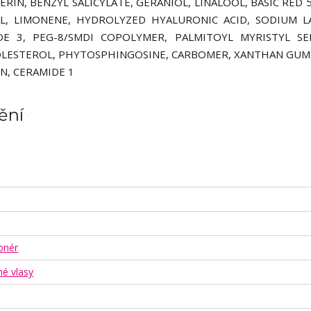
IN, BENZYL SALICYLATE, GERANIOL, LINALOOL, BASIC RED 5
AL, LIMONENE, HYDROLYZED HYALURONIC ACID, SODIUM 
DE 3, PEG-8/SMDI COPOLYMER, PALMITOYL MYRISTYL SE
HOLESTEROL, PHYTOSPHINGOSINE, CARBOMER, XANTHAN GUM,
N, CERAMIDE 1
ění
onér
né vlasy