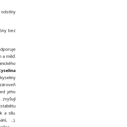
 odstíny
tóny bez
dporuje
n a měď.
nického
Kyselina
kyseliny
 zároveň
řed jeho
 zvyšují
tabilitu
 a sílu.
í, ...).