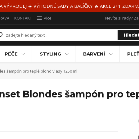
 A VÝPRODEJ ☀️ VÝHODNÉ SADY A BALÍČKY 🔥 AKCE 2+1 ZDAR
RAVA
KONTAKT
Více
Nevíte si rady? Za
Hleda
PÉČE
STYLING
BARVENÍ
PLEŤ
es šampón pro teplé blond vlasy 1250 ml
nset Blondes šampón pro tep