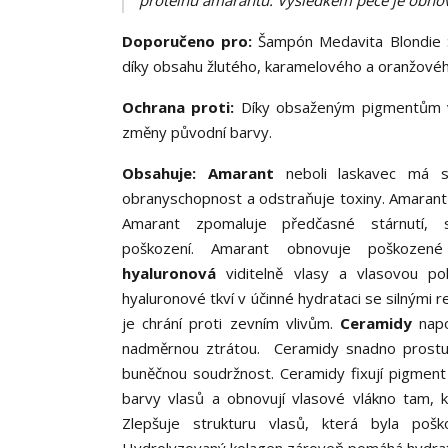
proteinů amarantu. Výsledkem péče je obnov
Doporučeno pro:
Šampón Medavita Blondie 
díky obsahu žlutého, karamelového a oranžové
Ochrana proti:
Díky obsaženým pigmentům v 
změny původní barvy.
Obsahuje:
Amarant
neboli laskavec má sil
obranyschopnost a odstraňuje toxiny. Amarant j
Amarant zpomaluje předčasné stárnutí, 
poškození. Amarant obnovuje poškozené
hyaluronová
viditelně vlasy a vlasovou po
hyaluronové tkví v účinné hydrataci se silnými
je chrání proti zevním vlivům.
Ceramidy
napo
nadměrnou ztrátou. Ceramidy snadno prostupují
buněčnou soudržnost. Ceramidy fixují pigment a
barvy vlasů a obnovují vlasové vlákno tam, 
Zlepšuje strukturu vlasů, která byla poško