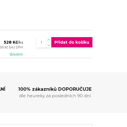
528 Kč
Přidat do košíku
/
ks
36 Kč
bez DPH
Skladem
NÍ
100% zákazníků DOPORUČUJE
dle heureky za posledních 90 dní