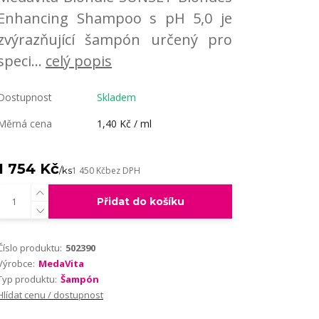
Enhancing Shampoo s pH 5,0 je
zvýrazňující šampón určený pro
speci...
celý popis
Dostupnost
Skladem
Měrná cena
1,40 Kč / ml
1 754 Kč
/
ks
1 450 Kč
bez DPH
Přidat do košíku
Číslo produktu:
502390
Výrobce:
MedaVita
Typ produktu:
Šampón
Hlídat cenu / dostupnost