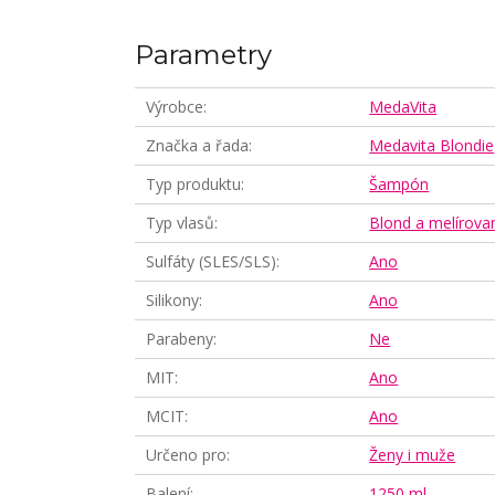
Parametry
Výrobce
MedaVita
Značka a řada
Medavita Blondie
Typ produktu
Šampón
Typ vlasů
Blond a melírova
Sulfáty (SLES/SLS)
Ano
Silikony
Ano
Parabeny
Ne
MIT
Ano
MCIT
Ano
Určeno pro
Ženy i muže
Balení
1250 ml