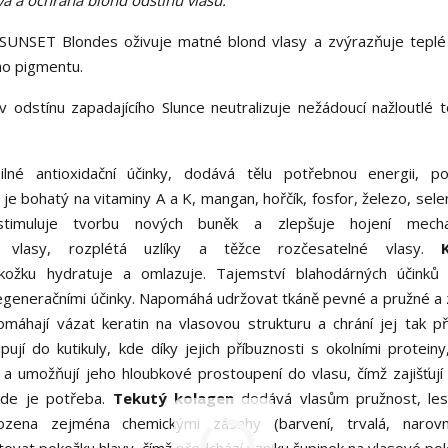
a a ochrana blond odstínů vlasů.
SUNSET Blondes oživuje matné blond vlasy a zvýrazňuje teplé
ho pigmentu.
odstínu zapadajícího Slunce neutralizuje nežádoucí nažloutlé 
né antioxidační účinky, dodává tělu potřebnou energii, po
e bohatý na vitaminy A a K, mangan, hořčík, fosfor, železo, sele
stimuluje tvorbu nových buněk a zlepšuje hojení mecha
 vlasy, rozplétá uzlíky a těžce rozčesatelné vlasy.
kožku hydratuje a omlazuje. Tajemství blahodárných účinků 
 regeneračními účinky. Napomáhá udržovat tkáně pevné a pružné a
máhají vázat keratin na vlasovou strukturu a chrání jej tak p
 do kutikuly, kde díky jejich příbuznosti s okolními proteiny,
 umožňují jeho hloubkové prostoupení do vlasu, čímž zajišťují s
kde je potřeba.
Tekutý kolagen
dodává vlasům pružnost, lesk
zena zejména chemickými zásahy (barvení, trvalá, narovnán