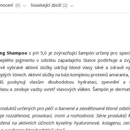
nocení
0
Související zboží
2
cing Shampoo
s pH 5,0 je zvýrazňující šampón určený pro speci
eplého pigmentu v odstínu zapadajícho Slunce podtrhuje a zv
ě vybrané aktivní složky udržují blond vlasy silné a zdravě vyp
plých tónech. Aktivní složky na bázi komplexu proteinů amaranta, 
dů poskytují vlasům dlouhodobou hydrataci, zpevnění a o
lasu a zesiluje vazby uvnitř vlasových vláken. Šampón je dermat
produktů určených pro péči o barvené a zesvětlované blond odstín
e rozzářenost, provokaci, ironii a rozhodnost. Série produktů 
ožená na aktivních účincích kyseliny hyaluronové, kolagenu, ce