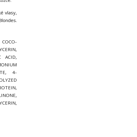
kožce.
é vlasy,
Blondes.
 COCO-
CERIN,
 ACID,
MONIUM
TE, 4-
OLYZED
ROTEIN,
INONE,
CERIN,