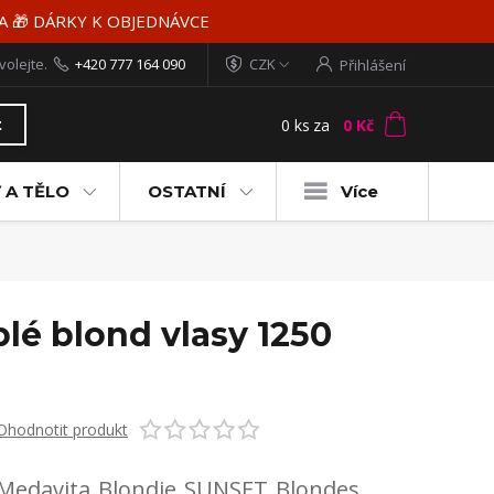
MA 🎁 DÁRKY K OBJEDNÁVCE
volejte.
+420 777 164 090
CZK
Přihlášení
0
ks
za
0 Kč
t
 A TĚLO
OSTATNÍ
Více
lé blond vlasy 1250
Ohodnotit produkt
Medavita Blondie SUNSET Blondes