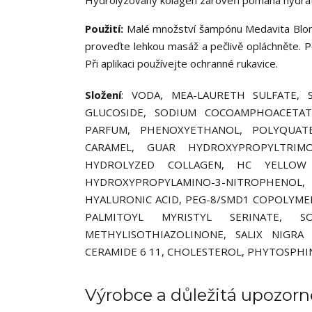
Hydrolyzovaný kolagen zároveň pomáhá hydratov
Použití:
Malé množství šampónu Medavita Blond
proveďte lehkou masáž a pečlivě opláchněte. 
Při aplikaci používejte ochranné rukavice.
Složení
: VODA, MEA-LAURETH SULFATE,
GLUCOSIDE, SODIUM COCOAMPHOACETATE
PARFUM, PHENOXYETHANOL, POLYQUATER
CARAMEL, GUAR HYDROXYPROPYLTRIMO
HYDROLYZED COLLAGEN, HC YELLOW N
HYDROXYPROPYLAMINO-3-NITROPHENOL
HYALURONIC ACID, PEG-8/SMD1 COPOLYME
PALMITOYL MYRISTYL SERINATE, S
METHYLISOTHIAZOLINONE, SALIX NIGRA
CERAMIDE 6 11, CHOLESTEROL, PHYTOSPHI
Výrobce a důležitá upozorn