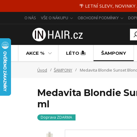
🌴 LETNÍ SLEVY, NOVINKY
O NÁS
VŠE O NÁKUPU
OBCHODNÍ PODMÍNKY
DOP
AKCE %
LÉTO 🏝️
ŠAMPONY
Úvod
ŠAMPONY
Medavita Blondie Sunset Blond
Medavita Blondie Su
ml
Doprava ZDARMA