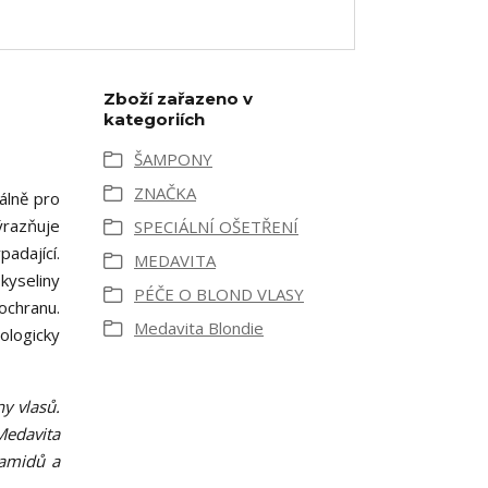
Zboží zařazeno v
kategoriích
ŠAMPONY
ZNAČKA
álně pro
ýrazňuje
SPECIÁLNÍ OŠETŘENÍ
adající.
MEDAVITA
kyseliny
PÉČE O BLOND VLASY
chranu.
Medavita Blondie
ologicky
y vlasů.
Medavita
ramidů a