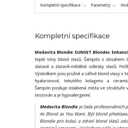
Kompletní specifikace
Parametry
Hod
Kompletní specifikace
Medavita Blondie SUNSET Blondes Enhan
teplé tóny blond vlasů. Šampón s obsahem t
zlatavé a zlatavě-měděné odlesky vlasů. Pečliv
Výsledkem jsou pružné a zářivé blond vlasy v te
hyaluronové, tekutého kolagenu a cerami
Šampón posiluje oslabená místa ve struktuře v
testován a je hypoalergenní.
Medavita Blondie
je řada profesionálních 
As Blond as You Want. Být blond představuj
Blondie pro krásu a zdraví blond vlasů zal