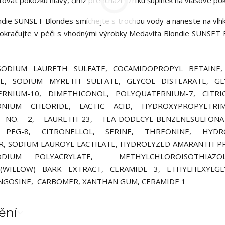
at pokožku hlavy, čímž předchází vzniku šupinek na vlasové po
ie SUNSET Blondes smíchejte s trochou vody a naneste na vlhk
Pokračujte v péči s vhodnými výrobky Medavita Blondie SUNSET 
 SODIUM LAURETH SULFATE, COCAMIDOPROPYL BETAINE,
, SODIUM MYRETH SULFATE, GLYCOL DISTEARATE, GLY
NIUM-10, DIMETHICONOL, POLYQUATERNIUM-7, CITRIC
NIUM CHLORIDE, LACTIC ACID, HYDROXYPROPYLTRI
O. 2, LAURETH-23, TEA-DODECYL-BENZENESULFONA
, PEG-8, CITRONELLOL, SERINE, THREONINE, HYDR
R, SODIUM LAUROYL LACTILATE, HYDROLYZED AMARANTH P
ODIUM POLYACRYLATE, METHYLCHLOROISOTHIAZOL
 (WILLOW) BARK EXTRACT, CERAMIDE 3, ETHYLHEXYLGLY
NGOSINE, CARBOMER, XANTHAN GUM, CERAMIDE 1
ění