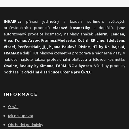
INHAIR.cz
přináší jedinečný a luxusní sortiment světových
profesionálních produktů
vlasové kosmetiky
a doplňků. Jsme
autorizovaný prodejce kosmetiky na vlasy značek
Salerm, Lendan,
Alea, Tomas Arsov, Framesi,
Medavita, Cotril, RR Line, Edelstein,
Vitael,
PerfectHair, JJ, JP Jana Paulová Divine, HT by Dr. Rajská,
FRAMAR
a další. TOP vlasová kosmetika pro zdravé a nádherné vlasy. V
nabídce najdete taktéž profesionální pleťovou a tělovou kosmetiku
Osaine, Beauty by Simona, FARM.INC
a
Byotea
. Všechny produkty
pocházejí z
oficiální distribuce určené pro ČR/EU
.
INFORMACE
O nás
Jak nakupovat
Obchodní podmínky