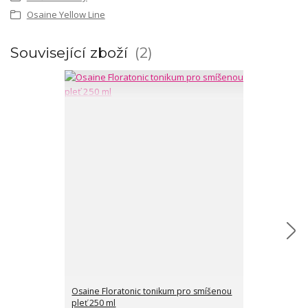
Osaine Yellow Line
Související zboží
2
Osaine Floratonic tonikum pro smíšenou
Osaine Florage
pleť 250 ml
pleť 250 ml