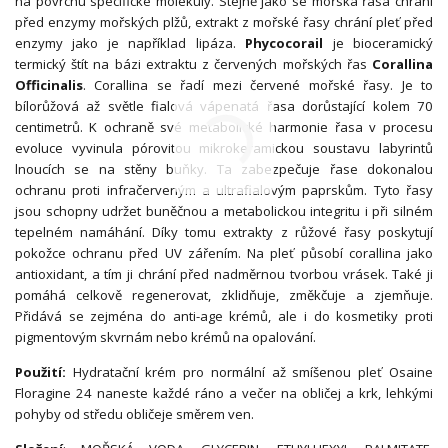
na povrchu specifické molekuly. Stejně jako se mořská řasa chrání
před enzymy mořských plžů, extrakt z mořské řasy chrání pleť před
enzymy jako je například lipáza.
Phycocorail
je bioceramický
termický štít na bázi extraktu z červených mořských řas
Corallina
Officinalis
. Corallina se řadí mezi červené mořské řasy. Je to
bílorůžová až světle fialová vápenatá řasa dorůstající kolem 70
centimetrů. K ochraně své metabolické harmonie řasa v procesu
evoluce vyvinula pórovitou mikrokeramickou soustavu labyrintů
lnoucích se na stěny buňky. Ta zabezpečuje řase dokonalou
ochranu proti infračerveným a ultrafialovým paprskům. Tyto řasy
jsou schopny udržet buněčnou a metabolickou integritu i při silném
tepelném namáhání. Díky tomu extrakty z růžové řasy poskytují
pokožce ochranu před UV zářením. Na pleť působí corallina jako
antioxidant, a tím ji chrání před nadměrnou tvorbou vrásek. Také ji
pomáhá celkově regenerovat, zklidňuje, změkčuje a zjemňuje.
Přidává se zejména do anti-age krémů, ale i do kosmetiky proti
pigmentovým skvrnám nebo krémů na opalování.
Použití:
Hydratační krém pro normální až smíšenou pleť Osaine
Floragine 24 naneste každé ráno a večer na obličej a krk, lehkými
pohyby od středu obličeje směrem ven.