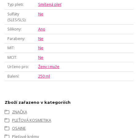
Typ pleti
Smíšená pleť
Sulfáty
Ne
(SLES/SLS)
Silikony
Ano
Parabeny
Ne
MIT
Ne
MCIT
Ne
Určeno pro
Ženy i muže
Balení
250 ml
Zboží zařazeno v kategoriích
ZNAČKA
PLEŤOVÁ KOSMETIKA
OSAINE
Pleťové krémy