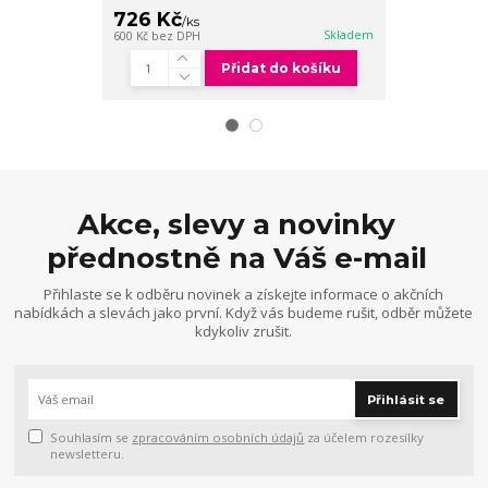
726 Kč
726 Kč
/
ks
/
ks
Skladem
600 Kč
bez DPH
600 Kč
bez DPH
Přidat do košíku
Akce, slevy a novinky
přednostně na Váš e-mail
Přihlaste se k odběru novinek a získejte informace o akčních
nabídkách a slevách jako první. Když vás budeme rušit, odběr můžete
kdykoliv zrušit.
Přihlásit se
Souhlasím se
zpracováním osobních údajů
za účelem rozesílky
newsletteru.