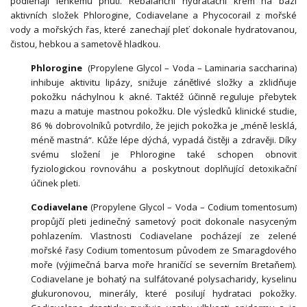
podléhají lehkému pnutí. Rebalanční hydratační krém na bázi
aktivních složek Phlorogine, Codiavelane a Phycocorail z mořské
vody a mořských řas, které zanechají pleť dokonale hydratovanou,
čistou, hebkou a sametově hladkou.
Phlorogine
(Propylene Glycol – Voda – Laminaria saccharina)
inhibuje aktivitu lipázy, snižuje zánětlivé složky a zklidňuje
pokožku náchylnou k akné. Taktéž účinně reguluje přebytek
mazu a matuje mastnou pokožku. Dle výsledků klinické studie,
86 % dobrovolníků potvrdilo, že jejich pokožka je „méně lesklá,
méně mastná“. Kůže lépe dýchá, vypadá čistěji a zdravěji. Díky
svému složení je Phlorogine také schopen obnovit
fyziologickou rovnováhu a poskytnout doplňující detoxikační
účinek pleti.
Codiavelane
(Propylene Glycol – Voda – Codium tomentosum)
propůjčí pleti jedinečný sametový pocit dokonale nasyceným
pohlazením. Vlastnosti Codiavelane pocházejí ze zelené
mořské řasy Codium tomentosum původem ze Smaragdového
moře (výjimečná barva moře hraničící se severním Bretaňem).
Codiavelane je bohatý na sulfátované polysacharidy, kyselinu
glukuronovou, minerály, které posilují hydrataci pokožky.