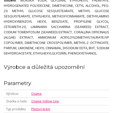
Složení
: MOŘSKÁ VODA, GLYCERIN, ETHYLHEXYL PALMITATE,
HYDROGENATED POLYDECENE, DIMETHICONE, CETYL ALCOHOL, PEG-
20 METHYL GLUCOSE SESQUISTEARATE, METHYL GLUCOSE
SESQUISTEARATE, ETHYLHEXYL METHOXYCINNAMATE, DIETHYLAMINO
HYDROXYBENZOYL HEXYL BENZOATE, PROPYLENE GLYCOL,
CETEARETH-20, LAMINARIA SACCHARINA (SEAWEED) EXTRACT,
CODIUM TOMENTOSUM (SEAWEED) EXTRACT, CORALLINA OFFICINALIS
(ALGAE) EXTRACT, AMMONIUM ACRYLOYLDIMETHYLTAURATE/VP
COPOLYMER, DIMETHICONE CROSSPOLYMER, METHYL-2 OCTYNOATE,
PARFUM, LIMONENE, HEXYL CINNAMAL, DISODIUM EDTA, BHT, SODIUM
DEHYDROACETATE, ETHYLHEXYLGLYCERIN, PHENOXYETHANOL.
Výrobce a důležitá upozornění
Parametry
Výrobce
Osaine
Značka a řada
Osaine Yellow Line
Typ produktu
Pleťový krém