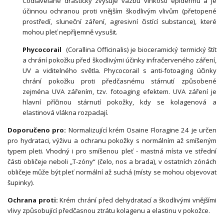
Codiavelane drasticky zvyšuje vazbu vlhkosti epidermu a je
účinnou ochranou proti vnějším škodlivým vlivům (přetopené
prostředí, sluneční záření, agresivní čistící substance), které
mohou pleť nepříjemně vysušit.
Phycocorail
(Corallina Officinalis) je bioceramický termický štít
a chrání pokožku před škodlivými účinky infračerveného záření,
UV a viditelného světla. Phycocorail s anti-fotoaging účinky
chrání pokožku proti předčasnému stárnutí způsobené
zejména UVA zářením, tzv. fotoaging efektem. UVA záření je
hlavní příčinou stárnutí pokožky, kdy se kolagenová a
elastinová vlákna rozpadají.
Doporučeno pro:
Normalizující krém Osaine Floragine 24 je určen
pro hydrataci, výživu a ochranu pokožky s normálním až smíšeným
typem pleti. Vhodný i pro smíšenou pleť - mastná místa ve střední
části obličeje neboli „T-zóny“ (čelo, nos a brada), v ostatních zónách
obličeje může být pleť normální až suchá (místy se mohou objevovat
šupinky).
Ochrana proti:
Krém chrání před dehydratací a škodlivými vnějšími
vlivy způsobující předčasnou ztrátu kolagenu a elastinu v pokožce.