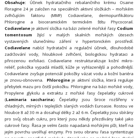
Obsahuje:
Účinek hydratačního rebalančního krému Osaine
Floragine 24 je založen na speciálních aktivní složkách – mořském
zvlhčujícím faktoru (MMF) Codiavelane, dermopurifikátoru
Phlorogine a bioceramickém termickém štítu Phycocorail.
Codiavelane
je aktivní složka na bázi zelené mořské řasy
Codium
tomentosum
žijící v malých skalních mořských útesech
vystavených slunečnímu záření v hypertonickém prostředí.
Codiavelane
nabízí hydratační a regulační účinek, dlouhodobé
zadržování vody, hloubkové zvlhčení, biologickou hydrataci a
přirozenou exfoliaci. Codiavelane restrukturalizuje kožní mikro-
reliéf, pokožka vypadá mladší, kůže je vyhlazenější a pohodlnější.
Codiavelane zvyšuje potenciál pokožky vázat vodu a kožní bariéra
je znovu-obnovena.
Phlorogine
je aktivní složka, která reguluje
přebytek mazu pro čistší pokožku. Phlorogine na bázi mořské vody,
Propylene glykolu a extraktu z mořské řasy čepelatky cukrové
(
Laminaria saccharina
). Čepelatky jsou široce rozšířeny v
chladných, mírných i teplejších slaných vodách Euroasie. Rostou ve
hloubce 8 až 30 m a dosahují délky 2 až 6 m. Čepelatky jsou sbírány
pro svůj obsah cukru, pro který jsou někdy přezdívány také jako
cukrové řasy. Řasa je velmi často napadaná mořskými plži, kteří na
jejím povrchu uvolňují enzymy. Pro svou obranu řasa syntentizuje