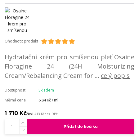
Ohodnotit produkt
Hydratační krém pro smíšenou pleť Osaine
Floragine 24 (24H Moisturizing
Cream/Rebalancing Cream for ...
celý popis
Dostupnost
Skladem
Měrná cena
6,84 Kč / ml
1 710 Kč
/
ks
1 413 Kč
bez DPH
Přidat do košíku