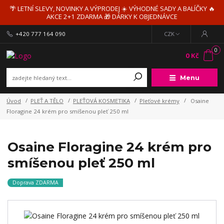
🌴 LETNÍ SLEVY, NOVINKY A VÝPRODEJ ☀️ VÝHODNÉ SADY A BALÍČKY 🔥
AKCE 2+1 ZDARMA 🎁 DÁRKY K OBJEDNÁVCE
+420 777 164 090
CZK
0
0 Kč
Menu
Úvod
PLEŤ A TĚLO
PLEŤOVÁ KOSMETIKA
Pleťové krémy
Osaine
Floragine 24 krém pro smíšenou pleť 250 ml
Osaine Floragine 24 krém pro
smíšenou pleť 250 ml
Doprava ZDARMA