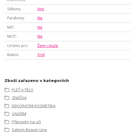
Silikony
Ano
Parabeny
Ne
MIT
Ne
MCIT
Ne
Určeno pro
Ženy i muže
Balení
9 ml
Zboží zařazeno v kategoriích
PLEŤ A TĚLO
ZNAČKA
DEKORATINÍ KOSMETIKA
SALERM
Přípravky na oči
Salerm Beauty Line