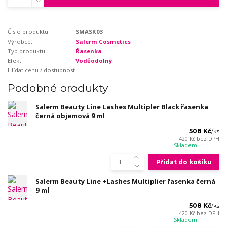
Číslo produktu:
SMASK03
Výrobce:
Salerm Cosmetics
Typ produktu:
Řasenka
Efekt:
Voděodolný
Hlídat cenu / dostupnost
Podobné produkty
Salerm Beauty Line Lashes Multipler Black řasenka
černá objemová 9 ml
508 Kč
/
ks
420 Kč
bez DPH
Skladem
Přidat do košíku
Salerm Beauty Line +Lashes Multiplier řasenka černá
9 ml
508 Kč
/
ks
420 Kč
bez DPH
Skladem