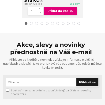
375 Kč
375 Kč
/
ks
/
ks
Skladem
310 Kč
bez DPH
310 Kč
bez DPH
Přidat do košíku
Akce, slevy a novinky
přednostně na Váš e-mail
Přihlaste se k odběru novinek a získejte informace o akčních
nabídkách a slevách jako první. Když vás budeme rušit, odběr můžete
kdykoliv zrušit.
Přihlásit se
Souhlasím se
zpracováním osobních údajů
za účelem rozesílky
newsletteru.