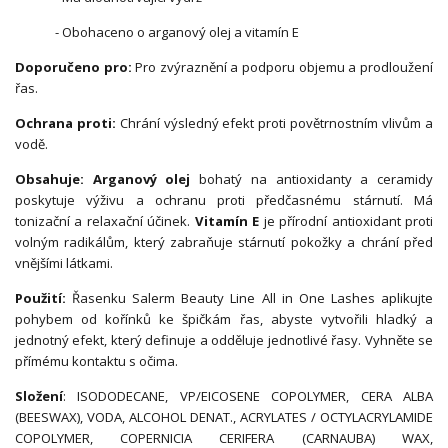
- Obohaceno o arganový olej a vitamín E
Doporučeno pro:
Pro zvýraznění a podporu objemu a prodloužení
řas.
Ochrana proti:
Chrání výsledný efekt proti povětrnostním vlivům a
vodě.
Obsahuje:
Arganový olej
bohatý na antioxidanty a ceramidy
poskytuje výživu a ochranu proti předčasnému stárnutí. Má
tonizační a relaxační účinek.
Vitamín E
je přírodní antioxidant proti
volným radikálům, který zabraňuje stárnutí pokožky a chrání před
vnějšími látkami.
Použití:
Řasenku Salerm Beauty Line All in One Lashes aplikujte
pohybem od kořínků ke špičkám řas, abyste vytvořili hladký a
jednotný efekt, který definuje a odděluje jednotlivé řasy. Vyhněte se
přímému kontaktu s očima.
Složení
: ISODODECANE, VP/EICOSENE COPOLYMER, CERA ALBA
(BEESWAX), VODA, ALCOHOL DENAT., ACRYLATES / OCTYLACRYLAMIDE
COPOLYMER, COPERNICIA CERIFERA (CARNAUBA) WAX,