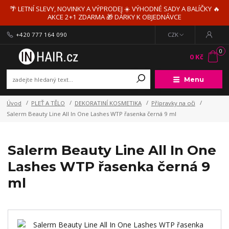
🌴 LETNÍ SLEVY, NOVINKY A VÝPRODEJ ☀️ VÝHODNÉ SADY A BALÍČKY 🔥
AKCE 2+1 ZDARMA 🎁 DÁRKY K OBJEDNÁVCE
+420 777 164 090
CZK
0
0 Kč
Menu
Úvod
PLEŤ A TĚLO
DEKORATINÍ KOSMETIKA
Přípravky na oči
Salerm Beauty Line All In One Lashes WTP řasenka černá 9 ml
Salerm Beauty Line All In One
Lashes WTP řasenka černá 9
ml