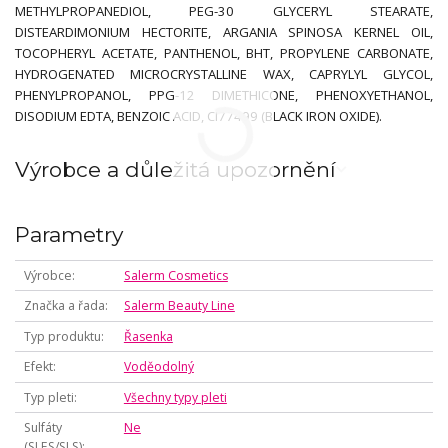
METHYLPROPANEDIOL, PEG-30 GLYCERYL STEARATE,
DISTEARDIMONIUM HECTORITE, ARGANIA SPINOSA KERNEL OIL,
TOCOPHERYL ACETATE, PANTHENOL, BHT, PROPYLENE CARBONATE,
HYDROGENATED MICROCRYSTALLINE WAX, CAPRYLYL GLYCOL,
PHENYLPROPANOL, PPG-12 DIMETHICONE, PHENOXYETHANOL,
DISODIUM EDTA, BENZOIC ACID, CI77499 (BLACK IRON OXIDE).
Výrobce a důležitá upozornění
Parametry
Výrobce
Salerm Cosmetics
Značka a řada
Salerm Beauty Line
Typ produktu
Řasenka
Efekt
Voděodolný
Typ pleti
Všechny typy pleti
Sulfáty
Ne
(SLES/SLS)