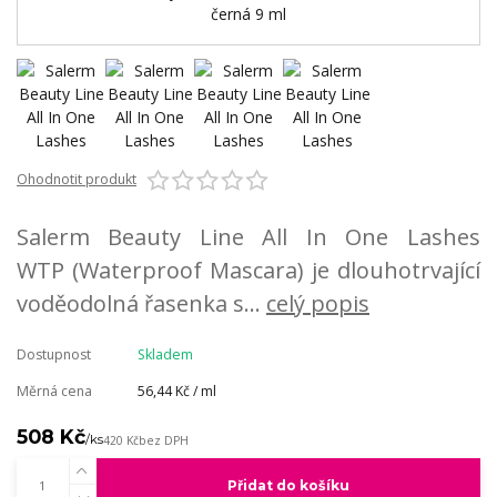
Ohodnotit produkt
Salerm Beauty Line All In One Lashes
WTP (Waterproof Mascara) je dlouhotrvající
voděodolná řasenka s...
celý popis
Dostupnost
Skladem
Měrná cena
56,44 Kč / ml
508 Kč
/
ks
420 Kč
bez DPH
Přidat do košíku