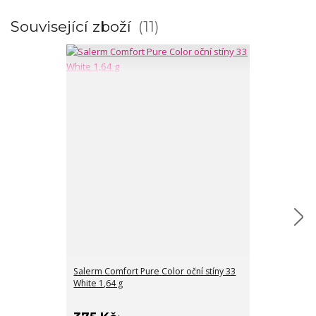
Související zboží
11
Salerm Comfort Pure Color oční stíny 33
White 1,64 g
Salerm Comfort
Silver Blue 1,6