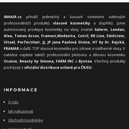
INHAIR.cz
přináší jedinečný a luxusní sortiment světových
profesionálních produktů
vlasové kosmetiky
a doplňků. Jsme
autorizovaný prodejce kosmetiky na vlasy značek
Salerm, Lendan,
Alea, Tomas Arsov, Framesi,
Medavita, Cotril, RR Line, Edelstein,
Vitael,
PerfectHair, JJ, JP Jana Paulová Divine, HT by Dr. Rajská,
FRAMAR
a další. TOP vlasová kosmetika pro zdravé a nádherné vlasy. V
nabídce najdete taktéž profesionální pleťovou a tělovou kosmetiku
Osaine, Beauty by Simona, FARM.INC
a
Byotea
. Všechny produkty
pocházejí z
oficiální distribuce určené pro ČR/EU
.
INFORMACE
O nás
Jak nakupovat
Obchodní podmínky