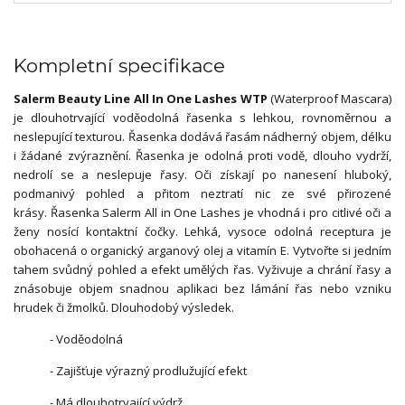
Kompletní specifikace
Salerm Beauty Line All In One Lashes WTP
(Waterproof Mascara)
je dlouhotrvající voděodolná řasenka s lehkou, rovnoměrnou a
neslepující texturou. Řasenka dodává řasám nádherný objem, délku
i žádané zvýraznění. Řasenka je odolná proti vodě, dlouho vydrží,
nedrolí se a neslepuje řasy. Oči získají po nanesení hluboký,
podmanivý pohled a přitom neztratí nic ze své přirozené
krásy. Řasenka Salerm All in One Lashes je vhodná i pro citlivé oči a
ženy nosící kontaktní čočky. Lehká, vysoce odolná receptura je
obohacená o organický arganový olej a vitamín E. Vytvořte si jedním
tahem svůdný pohled a efekt umělých řas. Vyživuje a chrání řasy a
znásobuje objem snadnou aplikaci bez lámání řas nebo vzniku
hrudek či žmolků. Dlouhodobý výsledek.
- Voděodolná
- Zajišťuje výrazný prodlužující efekt
- Má dlouhotrvající výdrž