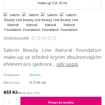
Ohodnotit produkt
Salerm Beauty Line Natural Foundation
make-up se středně krycím dlouhotrvajícím
efektem pro sjednoce...
celý popis
Dostupnost
Skladem
Měrná cena
21,77 Kč / ml
653 Kč
/
ks
540 Kč
bez DPH
Přidat do košíku