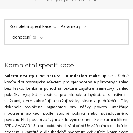
Kompletní specifikace
Parametry
Hodnocení
0
Kompletní specifikace
Salerm Beauty Line Natural Foundation make-up
se středně
krycím dlouhotrvajícím efektem pro sjednocený a přirozený vzhled
bez lesku. Lehká a pohodlná textura zajišťuje sametový vzhled
pokožky. Vyspělá receptura pro hlubokou hydrataci s aktivními
složkami, které zabraňují a snižují výskyt skvrn a podráždění. Díky
dokonale vyvážené pigmentaci pro zářivý povrch umožňuje
modulární aplikaci podle stupně pokrytí nebo požadovaného
povrchu. Pleť působí zářivým a zdravým dojmem. Se solárním filtrem
SPF UV A/UV B 15 a antioxidanty chrání před UV zářením a oxidačním
stresem. Okamžitě a dlouhodobě hydratuje vyživujícím komplexem