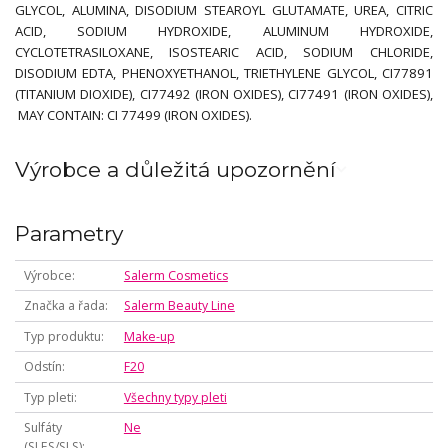
GLYCOL, ALUMINA, DISODIUM STEAROYL GLUTAMATE, UREA, CITRIC
ACID, SODIUM HYDROXIDE, ALUMINUM HYDROXIDE,
CYCLOTETRASILOXANE, ISOSTEARIC ACID, SODIUM CHLORIDE,
DISODIUM EDTA, PHENOXYETHANOL, TRIETHYLENE GLYCOL, CI77891
(TITANIUM DIOXIDE), CI77492 (IRON OXIDES), CI77491 (IRON OXIDES),
MAY CONTAIN: CI 77499 (IRON OXIDES).
Výrobce a důležitá upozornění
Parametry
Výrobce
Salerm Cosmetics
Značka a řada
Salerm Beauty Line
Typ produktu
Make-up
Odstín
F20
Typ pleti
Všechny typy pleti
Sulfáty
Ne
(SLES/SLS)