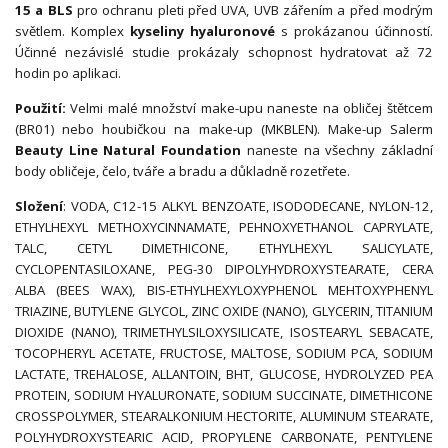
15 a BLS
pro ochranu pleti před UVA, UVB zářením a před modrým
světlem. Komplex
kyseliny hyaluronové
s prokázanou účinností.
Účinné nezávislé studie prokázaly schopnost hydratovat až 72
hodin po aplikaci.
Použití:
Velmi malé množství make-upu naneste na obličej štětcem
(BR01) nebo houbičkou na make-up (MKBLEN). Make-up Salerm
Beauty Line Natural Foundation
naneste na všechny základní
body obličeje, čelo, tváře a bradu a důkladně rozetřete.
Složení
: VODA, C12-15 ALKYL BENZOATE, ISODODECANE, NYLON-12,
ETHYLHEXYL METHOXYCINNAMATE, PEHNOXYETHANOL CAPRYLATE,
TALC, CETYL DIMETHICONE, ETHYLHEXYL SALICYLATE,
CYCLOPENTASILOXANE, PEG-30 DIPOLYHYDROXYSTEARATE, CERA
ALBA (BEES WAX), BIS-ETHYLHEXYLOXYPHENOL MEHTOXYPHENYL
TRIAZINE, BUTYLENE GLYCOL, ZINC OXIDE (NANO), GLYCERIN, TITANIUM
DIOXIDE (NANO), TRIMETHYLSILOXYSILICATE, ISOSTEARYL SEBACATE,
TOCOPHERYL ACETATE, FRUCTOSE, MALTOSE, SODIUM PCA, SODIUM
LACTATE, TREHALOSE, ALLANTOIN, BHT, GLUCOSE, HYDROLYZED PEA
PROTEIN, SODIUM HYALURONATE, SODIUM SUCCINATE, DIMETHICONE
CROSSPOLYMER, STEARALKONIUM HECTORITE, ALUMINUM STEARATE,
POLYHYDROXYSTEARIC ACID, PROPYLENE CARBONATE, PENTYLENE