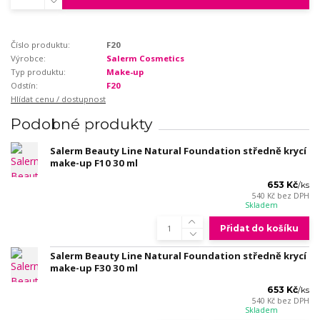
Číslo produktu:
F20
Výrobce:
Salerm Cosmetics
Typ produktu:
Make-up
Odstín:
F20
Hlídat cenu / dostupnost
Podobné produkty
Salerm Beauty Line Natural Foundation středně krycí
make-up F10 30 ml
653 Kč
/
ks
540 Kč
bez DPH
Skladem
Přidat do košíku
Salerm Beauty Line Natural Foundation středně krycí
make-up F30 30 ml
653 Kč
/
ks
540 Kč
bez DPH
Skladem