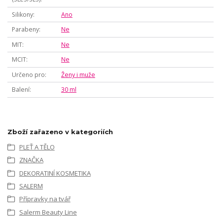
Silikony
Ano
Parabeny
Ne
MIT
Ne
MCIT
Ne
Určeno pro
Ženy i muže
Balení
30 ml
Zboží zařazeno v kategoriích
PLEŤ A TĚLO
ZNAČKA
DEKORATINÍ KOSMETIKA
SALERM
Přípravky na tvář
Salerm Beauty Line