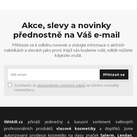
Akce, slevy a novinky
přednostně na Váš e-mail
Přihlaste se k odběru novinek a získejte informace o akčních
nabídkách a slevách jako první. Když vás budeme rušit, odběr můžete
kdykoliv zrušit.
Přihlásit se
Souhlasím se
zpracováním osobních údajů
za účelem rozesílky
newsletteru.
INHAIR.cz
přináší jedinečný a luxusní sortiment světových
profesionálních produktů
vlasové kosmetiky
a doplňků. Jsme
autorizovaný prodejce kosmetiky na vlasy značek
Salerm, Lendan,