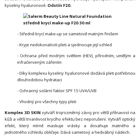
kyseliny hyaluronové.
Odstín F20.
- Středně krycí make-up se sametově matným finišem
- Kryje nedokonalosti pleti a sjednocuje její vzhled
- Ochrana před modrým světlem (HEV), přírodním, umělým a
infračerveným zářením
- Díky komplexu kyseliny hyaluronové dodává pleti potřebnou
dlouhodobou hydrataci
- Ochranný solární faktor SPF 15 UVA/UVB
- Vhodný pro všechny typy pleti
Komplex 3D SKIN
vytváří trojrozměrný závoj pro větší přilnavost na
kůži a větší trvanlivost krycího efektu bez neporušení. Vytváří optický
efekt, který mírně maskuje vrásky a dosahuje matného a
jednotného vzhledu obličeje. Dává sametový a hedvábný nádech.