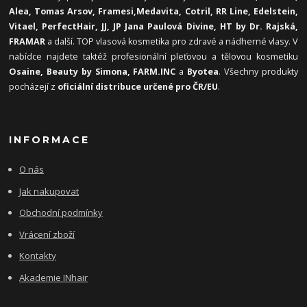
Alea, Tomas Arsov, Framesi,
Medavita, Cotril, RR Line, Edelstein,
Vitael,
PerfectHair, JJ, JP Jana Paulová Divine, HT by Dr. Rajská,
FRAMAR
a další. TOP vlasová kosmetika pro zdravé a nádherné vlasy. V
nabídce najdete taktéž profesionální pleťovou a tělovou kosmetiku
Osaine, Beauty by Simona, FARM.INC
a
Byotea
. Všechny produkty
pocházejí z
oficiální distribuce určené pro ČR/EU
.
INFORMACE
O nás
Jak nakupovat
Obchodní podmínky
Vrácení zboží
Kontakty
Akademie INhair