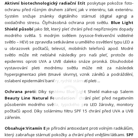
Aktivní biotechnologický radiační štít
poskytuje pokožce foto-
ochranu před různým druhem záření, jak v interiéru, tak exteriéru.
Systém snižuje známky digitálního stárnutí (digital aging) a
oxidačního stresu. Čtyřnásobná ochrana proti světlu.
Blue Light
Shield působí
jako štít, který pleť chrání před nepříznivými dopady
modrého světla. S modrým světlem (vysoce-frekvenční viditelné
světlo – HEV) se zpravidla setkáváme u umělého osvětlení typu LED a
u obrazovek počítačů, televizí, mobilních telefonů apod. Modré
světlo může mít neblahé následky pro naši pleť, protože do
epidermis oproti UVA a UVB daleko snáze proniká. Dlouhodobé
vystavování pleti modrému světlu může mít za následek
hyperpigmentaci pleti (tmavé skvrny), vznik zánětů a podráždění,
oslabení epidermální bariéry, rychlé stárnutí pleti ...
Ochrana proti:
Díky systému Blue Light Shield make-up Salerm
Beauty Line Natural Foundation
chrání pleť před negativním
působením modrého světla, typického pro LED žárovky, monitory
počítačů apod. Díky solárnímu filtru SPF 15 chrání před UVA a UVB
zářením.
Obsahuje:
Vitamín E
je přírodní antioxidant proti volným radikálům,
který zabraňuje stárnutí pokožky a chrání před vnějšími látkami.
SPF