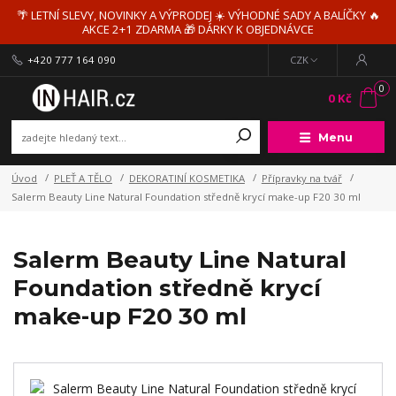
🌴 LETNÍ SLEVY, NOVINKY A VÝPRODEJ ☀️ VÝHODNÉ SADY A BALÍČKY 🔥
AKCE 2+1 ZDARMA 🎁 DÁRKY K OBJEDNÁVCE
+420 777 164 090
CZK
0
0 Kč
Menu
Úvod
PLEŤ A TĚLO
DEKORATINÍ KOSMETIKA
Přípravky na tvář
Salerm Beauty Line Natural Foundation středně krycí make-up F20 30 ml
Salerm Beauty Line Natural
Foundation středně krycí
make-up F20 30 ml