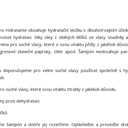
a Hidratante obsahuje hydratační složku s dlouhotrvajícím účin
ní hydrataci. Díky oleji z obilných klíčků se vlasy snadněji a 
na pro suché vlasy, které o svou vitalitu přišly z jakéholi důvod
agresivní sluneční paprsky, chlór apod. Šampón neobsahuje pa
na doporučujeme pro velmi suché vlasy používat společně s hy
sk.
suché vlasy, které svou vitalitu ztratily z jakékoli důvodu.
y proti dehydrataci.
íčků.
te šampón a dobře jej rozetřete. Opláchněte a proveďte dru