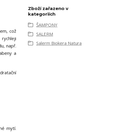
Zboží zařazeno v
kategoriích
ŠAMPONY
kem, což
SALERM
rychleji
Salerm Biokera Natura
u, např.
rabeny a
dratační
hé mytí.