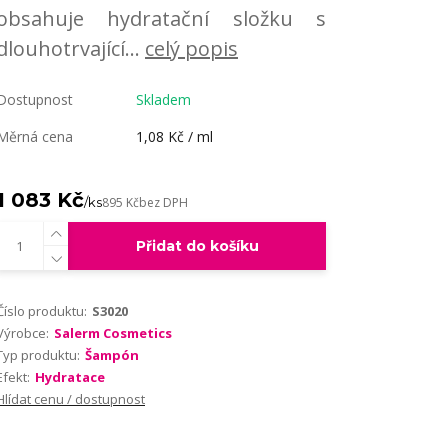
obsahuje hydratační složku s
dlouhotrvající...
celý popis
Dostupnost
Skladem
Měrná cena
1,08 Kč / ml
1 083 Kč
/
ks
895 Kč
bez DPH
Přidat do košíku
Číslo produktu:
S3020
Výrobce:
Salerm Cosmetics
Typ produktu:
Šampón
Efekt:
Hydratace
Hlídat cenu / dostupnost