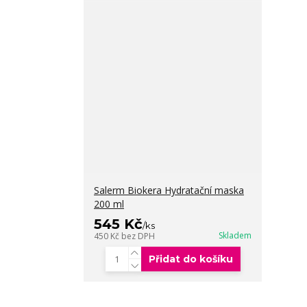
Salerm Biokera Hydratační maska
200 ml
545 Kč
/
ks
Skladem
450 Kč
bez DPH
Přidat do košíku