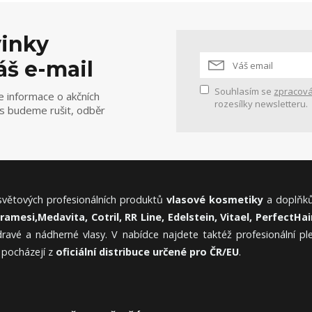
vinky
áš e-mail
Souhlasím se
zpracová
e informace o akčních
rozesílky newsletteru.
ás budeme rušit, odběr
 světových profesionálních produktů
vlasové kosmetiky
a doplňků
Framesi,
Medavita, Cotril, RR Line, Edelstein, Vitael,
PerfectHair
ravé a nádherné vlasy. V nabídce najdete taktéž profesionální p
 pocházejí z
oficiální distribuce určené pro ČR/EU
.