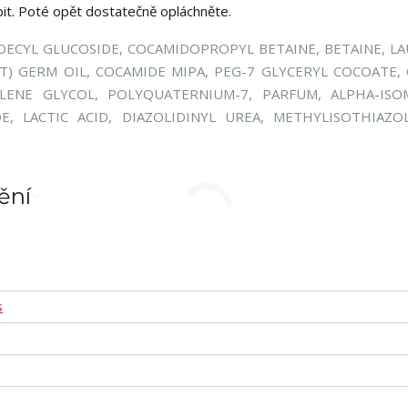
it. Poté opět dostatečně opláchněte.
DECYL GLUCOSIDE, COCAMIDOPROPYL BETAINE, BETAINE, L
T) GERM OIL, COCAMIDE MIPA, PEG-7 GLYCERYL COCOATE,
YLENE GLYCOL, POLYQUATERNIUM-7, PARFUM, ALPHA-ISO
, LACTIC ACID, DIAZOLIDINYL UREA, METHYLISOTHIAZO
ění
s