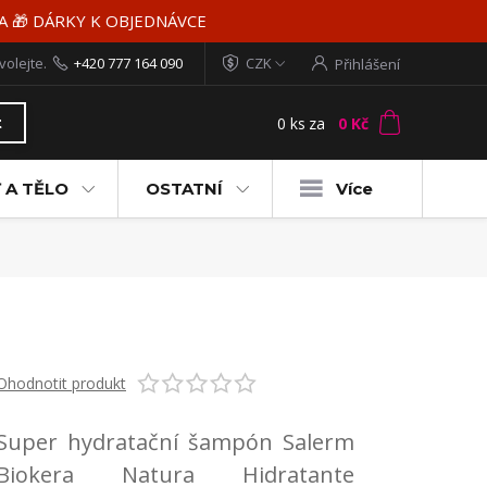
MA 🎁 DÁRKY K OBJEDNÁVCE
volejte.
+420 777 164 090
CZK
Přihlášení
0
ks
za
0 Kč
t
 A TĚLO
OSTATNÍ
Více
Ohodnotit produkt
Super hydratační šampón Salerm
Biokera Natura Hidratante