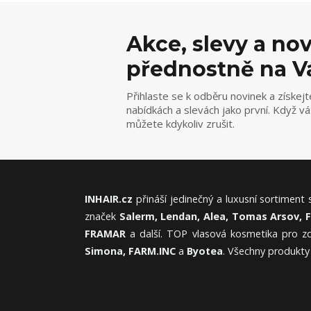
Akce, slevy a no
přednostně na V
Přihlaste se k odběru novinek a získejt
nabídkách a slevách jako první. Když v
můžete kdykoliv zrušit.
INHAIR.cz
přináší jedinečný a luxusní sortiment
značek
Salerm, Lendan, Alea, Tomas Arsov, 
FRAMAR
a další. TOP vlasová kosmetika pro zd
Simona, FARM.INC
a
Byotea
. Všechny produkty