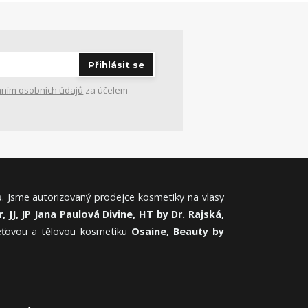
Přihlásit se
ním osobních údajů
za účelem
. Jsme autorizovaný prodejce kosmetiky na vlasy
, JJ, JP Jana Paulová Divine, HT by Dr. Rajská,
leťovou a tělovou kosmetiku
Osaine, Beauty by