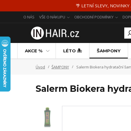
🌴 LETNÍ SLEVY, NOVINKY
O NÁS
VŠE O NÁKUPU
OBCHODNÍ PODMÍNKY
DOP
AKCE %
LÉTO 🏝️
ŠAMPONY
Úvod
ŠAMPONY
Salerm Biokera hydratační ša
Salerm Biokera hydr