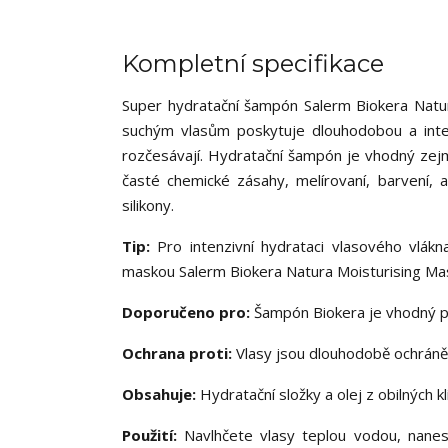
Kompletní specifikace
Super hydratační šampón Salerm Biokera Natur
suchým vlasům poskytuje dlouhodobou a intenziv
rozčesávají. Hydratační šampón je vhodný zejmé
časté chemické zásahy, melírovaní, barvení, 
silikony.
Tip:
Pro intenzivní hydrataci vlasového vlák
maskou Salerm Biokera Natura Moisturising Ma
Doporučeno pro:
Šampón Biokera je vhodný pro 
Ochrana proti:
Vlasy jsou dlouhodobě ochráněn
Obsahuje:
Hydratační složky a olej z obilných kl
Použití:
Navlhčete vlasy teplou vodou, nanes