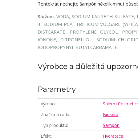
Tentokrát nechejte šampón několik minut působ
Složení:
VODA, SODIUM LAURETH SULFATE, 
4, SODIUM PCA, TRITICUM VULGARE (WHEA
DISTEARATE, PROPYLENE GLYCOL, PROP
IONONE, CITRONELLOL, SODIUM CHLORIDE
IODOPROPYNYL BUTYLCARBAMATE.
Výrobce a důležitá upozorn
Parametry
Výrobce
Salerm Cosmetic
Značka a řada
Biokera
Typ produktu
Šampón
Efekt
Hydratace