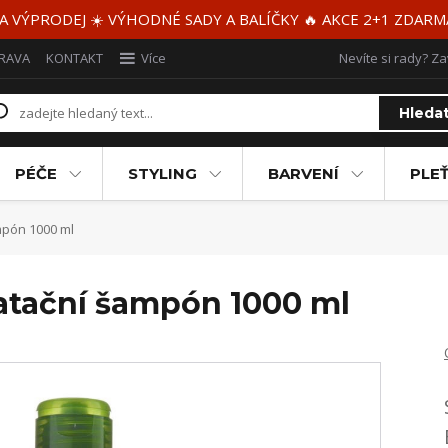
 A VÝPRODEJ ☀️ VÝHODNÉ SADY A BALÍČKY 🔥 AKCE 2+1 ZDAR
RAVA
KONTAKT
Více
Nevíte si rady? Za
Hleda
PÉČE
STYLING
BARVENÍ
PLEŤ
mpón 1000 ml
atační šampón 1000 ml