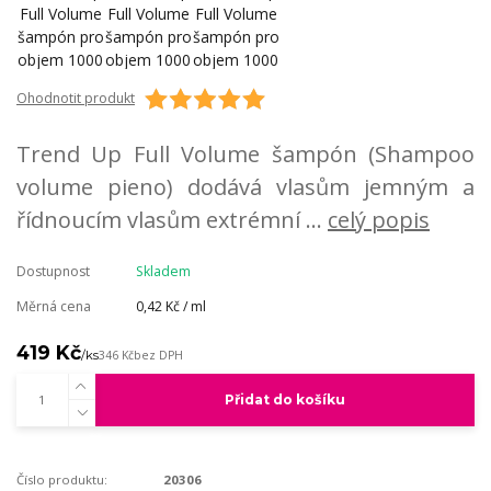
Ohodnotit produkt
Trend Up Full Volume šampón (Shampoo
volume pieno) dodává vlasům jemným a
řídnoucím vlasům extrémní ...
celý popis
Dostupnost
Skladem
Měrná cena
0,42 Kč / ml
419 Kč
/
ks
346 Kč
bez DPH
Přidat do košíku
Číslo produktu:
20306