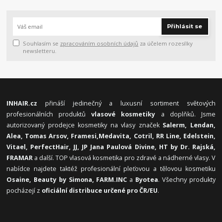
Přihlásit se
Souhlasím se
zpracováním osobních údajů
za účelem rozesílky
newsletteru.
INHAIR.cz
přináší jedinečný a luxusní sortiment světových
profesionálních produktů
vlasové kosmetiky
a doplňků. Jsme
autorizovaný prodejce kosmetiky na vlasy značek
Salerm, Lendan,
Alea, Tomas Arsov, Framesi,
Medavita, Cotril, RR Line, Edelstein,
Vitael,
PerfectHair, JJ, JP Jana Paulová Divine, HT by Dr. Rajská,
FRAMAR
a další. TOP vlasová kosmetika pro zdravé a nádherné vlasy. V
nabídce najdete taktéž profesionální pleťovou a tělovou kosmetiku
Osaine, Beauty by Simona, FARM.INC
a
Byotea
. Všechny produkty
pocházejí z
oficiální distribuce určené pro ČR/EU
.