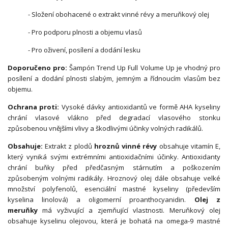
- Složení obohacené o extrakt vinné révy a meruňkový olej
- Pro podporu plnosti a objemu vlasů
- Pro oživení, posílení a dodání lesku
Doporučeno pro:
Šampón Trend Up Full Volume Up je vhodný pro
posílení a dodání plnosti slabým, jemným a řídnoucím vlasům bez
objemu.
Ochrana proti:
Vysoké dávky antioxidantů ve formě AHA kyseliny
chrání vlasové vlákno před degradací vlasového stonku
způsobenou vnějšími vlivy a škodlivými účinky volných radikálů.
Obsahuje:
Extrakt z plodů
hroznů vinné révy
obsahuje vitamín E,
který vyniká svými extrémními antioxidačními účinky. Antioxidanty
chrání buňky před předčasným stárnutím a poškozením
způsobeným volnými radikály. Hroznový olej dále obsahuje velké
množství polyfenolů, esenciální mastné kyseliny (především
kyselina linolová) a oligomerní proanthocyanidin.
Olej z
meruňky
má vyživující a zjemňující vlastnosti. Meruňkový olej
obsahuje kyselinu olejovou, která je bohatá na omega-9 mastné