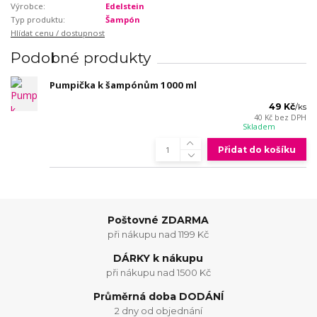
Výrobce:
Edelstein
Typ produktu:
Šampón
Hlídat cenu / dostupnost
Podobné produkty
Pumpička k šampónům 1000 ml
49 Kč
/
ks
40 Kč
bez DPH
Skladem
Přidat do košíku
Poštovné ZDARMA
při nákupu nad 1199 Kč
DÁRKY k nákupu
při nákupu nad 1500 Kč
Průměrná doba DODÁNÍ
2 dny od objednání