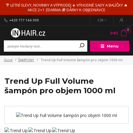
🌴 LETNÍ SLEVY, NOVINKY A VÝPRODEJ ☀️ VÝHODNÉ SADY A BALÍČKY 🔥
AKCE 2+1 ZDARMA 🎁 DÁRKY K OBJEDNÁVCE
+420 777 164 090
CZK
0
0 Kč
Menu
Úvod
ŠAMPONY
Trend Up Full Volume šampón pro objem 1000 ml
Trend Up Full Volume
šampón pro objem 1000 ml