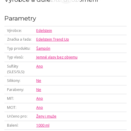
Parametry
Výrobce
Edelstein
Značka a řada
Edelstein Trend Up
Typ produktu
Šampón
Typ vlasů
Jemné vlasy bez objemu
Sulfáty
Ano
(SLES/SLS)
Silikony
Ne
Parabeny
Ne
MIT
Ano
MCIT
Ano
Určeno pro
Ženy i muže
Balení
1000 ml