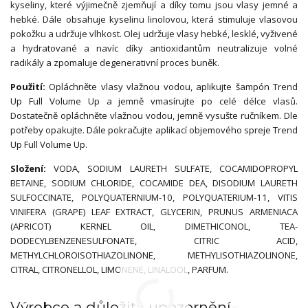
kyseliny, které výjimečně zjemňují a díky tomu jsou vlasy jemné a
hebké. Dále obsahuje kyselinu linolovou, která stimuluje vlasovou
pokožku a udržuje vlhkost. Olej udržuje vlasy hebké, lesklé, vyživené
a hydratované a navíc díky antioxidantům neutralizuje volné
radikály a zpomaluje degenerativní proces buněk.
Použití:
Opláchněte vlasy vlažnou vodou, aplikujte šampón Trend
Up Full Volume Up a jemně vmasírujte po celé délce vlasů.
Dostatečně opláchněte vlažnou vodou, jemně vysušte ručníkem. Dle
potřeby opakujte. Dále pokračujte aplikací objemového spreje Trend
Up Full Volume Up.
Složení:
VODA, SODIUM LAURETH SULFATE, COCAMIDOPROPYL
BETAINE, SODIUM CHLORIDE, COCAMIDE DEA, DISODIUM LAURETH
SULFOCCINATE, POLYQUATERNIUM-10, POLYQUATERIUM-11, VITIS
VINIFERA (GRAPE) LEAF EXTRACT, GLYCERIN, PRUNUS ARMENIACA
(APRICOT) KERNEL OIL, DIMETHICONOL, TEA-
DODECYLBENZENESULFONATE, CITRIC ACID,
METHYLCHLOROISOTHIAZOLINONE, METHYLISOTHIAZOLINONE,
CITRAL, CITRONELLOL, LIMONENE, LINALOOL, PARFUM.
Výrobce a důležitá upozornění