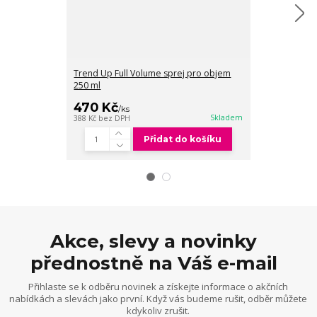
Trend Up Full Volume sprej pro objem
250 ml
Pumpička k š
470 Kč
49 Kč
/
ks
/
ks
Skladem
388 Kč
bez DPH
40 Kč
bez DPH
Přidat do košíku
Akce, slevy a novinky
přednostně na Váš e-mail
Přihlaste se k odběru novinek a získejte informace o akčních
nabídkách a slevách jako první. Když vás budeme rušit, odběr můžete
kdykoliv zrušit.