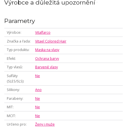
Výrobce a důležitá upozornění
Parametry
Výrobce
Vitalfarco
Značka a řada
Vitael Colored Hair
Typ produktu
Maska na vlasy
Efekt
Ochrana barvy
Typ vlasů
Barvené vlasy
Sulfáty
Ne
(SLES/SLS)
Silikony
Ano
Parabeny
Ne
MIT
Ne
MCIT
Ne
Určeno pro
Ženy i muže