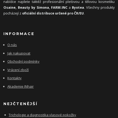
nabídce najdete taktéž profesionální pleťovou a tělovou kosmetiku
Osaine, Beauty by Simona, FARM.INC
a
Byotea
. Všechny produkty
pocházejí z
oficiální distribuce určené pro ČR/EU
.
INFORMACE
O nás
Jak nakupovat
Obchodní podmínky
Vrácení zboží
Kontakty
Akademie INhair
NEJČTENĚJŠÍ
Trichologie a diagnostika vlasové pokožky