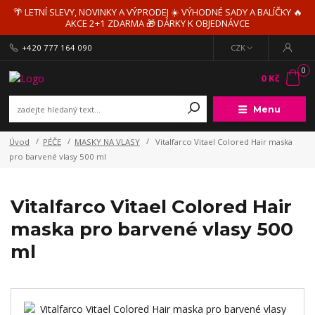
🌴 LETNÍ SLEVY, NOVINKY A VÝPRODEJ ☀️ VÝHODNÉ SADY A BALÍČKY 🔥
AKCE 2+1 ZDARMA 🎁 DÁRKY K OBJEDNÁVCE
+420 777 164 090
CZK
0
0 Kč
Menu
Úvod
PÉČE
MASKY NA VLASY
Vitalfarco Vitael Colored Hair maska
pro barvené vlasy 500 ml
Vitalfarco Vitael Colored Hair
maska pro barvené vlasy 500
ml