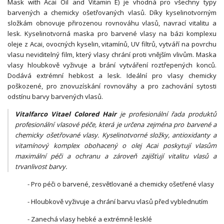
Mask with Acai Oil and Vitamin E) je vhodná pro všechny typy
barvených a chemicky ošetřovaných vlasů. Díky kyselinotvorným
složkám obnovuje přirozenou rovnováhu vlasů, navrací vitalitu a
lesk. Kyselinotvorná maska pro barvené vlasy na bázi komplexu
oleje z Acai, ovocných kyselin, vitamínů, UV filtrů, vytváří na povrchu
vlasu neviditelný film, který vlasy chrání proti vnějším vlivům. Maska
vlasy hloubkově vyživuje a brání vytváření roztřepených konců.
Dodává extrémní hebkost a lesk. Ideální pro vlasy chemicky
poškozené, pro znovuzískání rovnováhy a pro zachování sytosti
odstínu barvy barvených vlasů.
Vitalfarco Vitael Colored Hair
je profesionální řada produktů
profesionální vlasové péče, která je určena zejména pro barvené a
chemicky ošetřované vlasy. Kyselinotvorné složky, antioxidanty a
vitamínový komplex obohacený o olej Acai poskytují vlasům
maximální péči a ochranu a zároveň zajišťují vitalitu vlasů a
trvanlivost barvy.
- Pro péči o barvené, zesvětlované a chemicky ošetřené vlasy
- Hloubkově vyživuje a chrání barvu vlasů před vyblednutím
- Zanechá vlasy hebké a extrémně lesklé