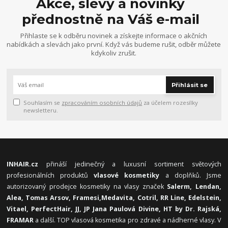
Akce, slevy a novinky
přednostně na Váš e-mail
Přihlaste se k odběru novinek a získejte informace o akčních
nabídkách a slevách jako první. Když vás budeme rušit, odběr můžete
kdykoliv zrušit.
Přihlásit se
Souhlasím se
zpracováním osobních údajů
za účelem rozesílky
newsletteru.
INHAIR.cz
přináší jedinečný a luxusní sortiment světových
profesionálních produktů
vlasové kosmetiky
a doplňků. Jsme
autorizovaný prodejce kosmetiky na vlasy značek
Salerm, Lendan,
Alea, Tomas Arsov, Framesi,
Medavita, Cotril, RR Line, Edelstein,
Vitael,
PerfectHair, JJ, JP Jana Paulová Divine, HT by Dr. Rajská,
FRAMAR
a další. TOP vlasová kosmetika pro zdravé a nádherné vlasy. V