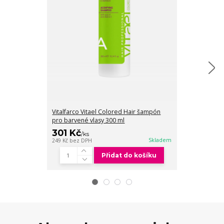
Vitalfarco Vitael Colored Hair šampón
Vitalfarco Vit
pro barvené vlasy 300 ml
pro barvené v
301 Kč
478 Kč
/
ks
/
ks
Skladem
249 Kč
bez DPH
395 Kč
bez DPH
Přidat do košíku