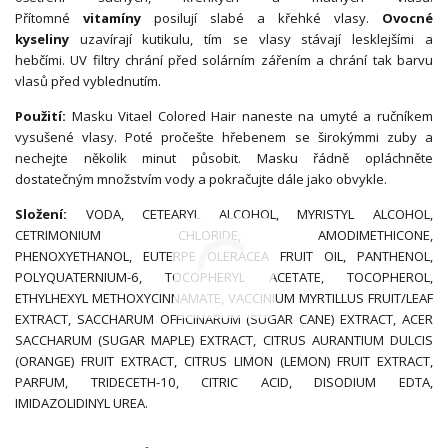
Přítomné
vitamíny
posilují slabé a křehké vlasy.
Ovocné
kyseliny
uzavírají kutikulu, tím se vlasy stávají lesklejšími a
hebčími. UV filtry chrání před solárním zářením a chrání tak barvu
vlasů před vyblednutím.
Použití:
Masku Vitael Colored Hair naneste na umyté a ručníkem
vysušené vlasy. Poté pročešte hřebenem se širokýmmi zuby a
nechejte několik minut působit. Masku řádně opláchněte
dostatečným množstvím vody a pokračujte dále jako obvykle.
Složení:
VODA, CETEARYL ALCOHOL, MYRISTYL ALCOHOL,
CETRIMONIUM CHLORIDE, AMODIMETHICONE,
PHENOXYETHANOL, EUTERPE OLERACEA FRUIT OIL, PANTHENOL,
POLYQUATERNIUM-6, TOCOPHERYL ACETATE, TOCOPHEROL,
ETHYLHEXYL METHOXYCINNAMATE, VACCINIUM MYRTILLUS FRUIT/LEAF
EXTRACT, SACCHARUM OFFICINARUM (SUGAR CANE) EXTRACT, ACER
SACCHARUM (SUGAR MAPLE) EXTRACT, CITRUS AURANTIUM DULCIS
(ORANGE) FRUIT EXTRACT, CITRUS LIMON (LEMON) FRUIT EXTRACT,
PARFUM, TRIDECETH-10, CITRIC ACID, DISODIUM EDTA,
IMIDAZOLIDINYL UREA.