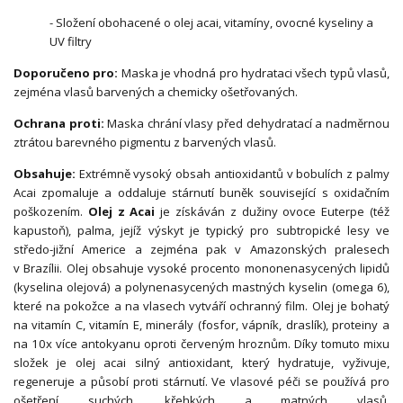
- Složení obohacené o olej acai, vitamíny, ovocné kyseliny a
UV filtry
Doporučeno pro:
Maska je vhodná pro hydrataci všech typů vlasů,
zejména vlasů barvených a chemicky ošetřovaných.
Ochrana proti:
Maska chrání vlasy před dehydratací a nadměrnou
ztrátou barevného pigmentu z barvených vlasů.
Obsahuje:
Extrémně vysoký obsah antioxidantů v bobulích z palmy
Acai zpomaluje a oddaluje stárnutí buněk související s oxidačním
poškozením.
Olej z Acai
je získáván z dužiny ovoce Euterpe (též
kapustoň), palma, jejíž výskyt je typický pro subtropické lesy ve
středo-jižní Americe a zejména pak v Amazonských pralesech
v Brazílii. Olej obsahuje vysoké procento mononenasycených lipidů
(kyselina olejová) a polynenasycených mastných kyselin (omega 6),
které na pokožce a na vlasech vytváří ochranný film. Olej je bohatý
na vitamín C, vitamín E, minerály (fosfor, vápník, draslík), proteiny a
na 10x více antokyanu oproti červeným hroznům. Díky tomuto mixu
složek je olej acai silný antioxidant, který hydratuje, vyživuje,
regeneruje a působí proti stárnutí. Ve vlasové péči se používá pro
ošetření suchých, křehkých a matných vlasů.