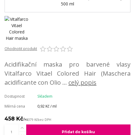
Ohodnotit produkt
Acidifikační maska pro barvené vlasy
Vitalfarco Vitael Colored Hair (Maschera
acidificante con Olio ...
celý popis
Dostupnost
Skladem
Měrná cena
0,92 Kč / ml
458 Kč
/
ks
379 Kč
bez DPH
Přidat do košíku