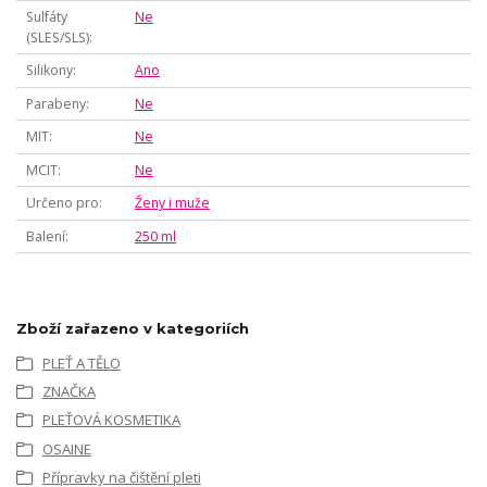
Sulfáty
Ne
(SLES/SLS)
Silikony
Ano
Parabeny
Ne
MIT
Ne
MCIT
Ne
Určeno pro
Ženy i muže
Balení
250 ml
Zboží zařazeno v kategoriích
PLEŤ A TĚLO
ZNAČKA
PLEŤOVÁ KOSMETIKA
OSAINE
Přípravky na čištění pleti