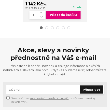
1 142 Kč
959 Kč
/
ks
/
ks
Skladem
944 Kč
bez DPH
793 Kč
bez DPH
Přidat do košíku
Akce, slevy a novinky
přednostně na Váš e-mail
Přihlaste se k odběru novinek a získejte informace o akčních
nabídkách a slevách jako první. Když vás budeme rušit, odběr můžete
kdykoliv zrušit.
Přihlásit se
Souhlasím se
zpracováním osobních údajů
za účelem rozesílky
newsletteru.