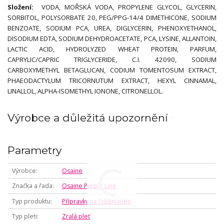
Složení:
VODA, MOŘSKÁ VODA, PROPYLENE GLYCOL, GLYCERIN,
SORBITOL, POLYSORBATE 20, PEG/PPG-14/4 DIMETHICONE, SODIUM
BENZOATE, SODIUM PCA, UREA, DIGLYCERIN, PHENOXYETHANOL,
DISODIUM EDTA, SODIUM DEHYDROACETATE, PCA, LYSINE, ALLANTOIN,
LACTIC ACID, HYDROLYZED WHEAT PROTEIN, PARFUM,
CAPRYLIC/CAPRIC TRIGLYCERIDE, C.I. 42090, SODIUM
CARBOXYMETHYL BETAGLUCAN, CODIUM TOMENTOSUM EXTRACT,
PHAEODACTYLUM TRICORNUTUM EXTRACT, HEXYL CINNAMAL,
LINALLOL, ALPHA-ISOMETHYL IONONE, CITRONELLOL.
Výrobce a důležitá upozornění
Parametry
Výrobce
Osaine
Značka a řada
Osaine Purple Line
Typ produktu
Přípravky na čištění pleti
Typ pleti
Zralá pleť