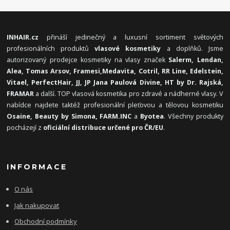
INHAIR.cz
přináší jedinečný a luxusní sortiment světových
profesionálních produktů
vlasové kosmetiky
a doplňků. Jsme
autorizovaný prodejce kosmetiky na vlasy značek
Salerm, Lendan,
Alea, Tomas Arsov, Framesi,
Medavita, Cotril, RR Line, Edelstein,
Vitael,
PerfectHair, JJ, JP Jana Paulová Divine, HT by Dr. Rajská,
FRAMAR
a další. TOP vlasová kosmetika pro zdravé a nádherné vlasy. V
nabídce najdete taktéž profesionální pleťovou a tělovou kosmetiku
Osaine, Beauty by Simona, FARM.INC
a
Byotea
. Všechny produkty
pocházejí z
oficiální distribuce určené pro ČR/EU
.
INFORMACE
O nás
Jak nakupovat
Obchodní podmínky