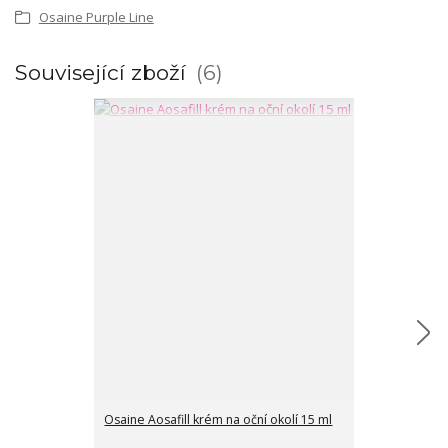
Osaine Purple Line
Související zboží
6
Osaine Aosafill krém na oční okolí 15 ml
Osaine Aosama
maska 100 ml