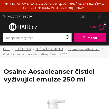
🌴 LETNÍ SLEVY, NOVINKY A VÝPRODEJ ☀️ VÝHODNÉ SADY A BALÍČKY 🔥
AKCE 2+1 ZDARMA 🎁 DÁRKY K OBJEDNÁVCE
+420 777 164 090
CZK
0
0 Kč
Menu
Úvod
PLEŤ A TĚLO
PLEŤOVÁ KOSMETIKA
Přípravky na čištění pleti
Osaine Aosacleanser čisticí vyživující emulze 250 ml
Osaine Aosacleanser čisticí
vyživující emulze 250 ml