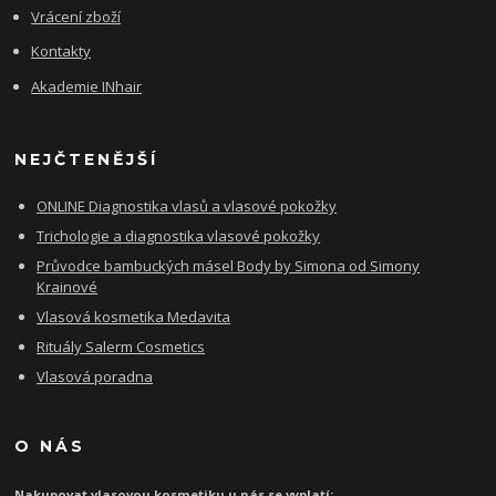
Vrácení zboží
Kontakty
Akademie INhair
NEJČTENĚJŠÍ
ONLINE Diagnostika vlasů a vlasové pokožky
Trichologie a diagnostika vlasové pokožky
Průvodce bambuckých másel Body by Simona od Simony
Krainové
Vlasová kosmetika Medavita
Rituály Salerm Cosmetics
Vlasová poradna
O NÁS
Nakupovat vlasovou kosmetiku u nás se vyplatí: