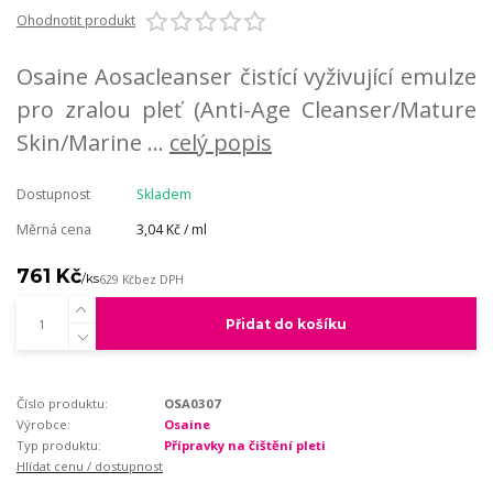
Ohodnotit produkt
Osaine Aosacleanser čistící vyživující emulze
pro zralou pleť (Anti-Age Cleanser/Mature
Skin/Marine ...
celý popis
Dostupnost
Skladem
Měrná cena
3,04 Kč / ml
761 Kč
/
ks
629 Kč
bez DPH
Přidat do košíku
Číslo produktu:
OSA0307
Výrobce:
Osaine
Typ produktu:
Přípravky na čištění pleti
Hlídat cenu / dostupnost