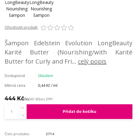
Ohodnotit produkt
Šampon Edelstein Evolution LongBeauty
Karité Butter (Nourishing/with Karité
Butter for Curly and Fri...
celý popis
Dostupnost
Skladem
Měrná cena
0,44 Kč / ml
444 Kč
/
ks
367 Kč
bez DPH
Přidat do košíku
Číslo produktu:
2714