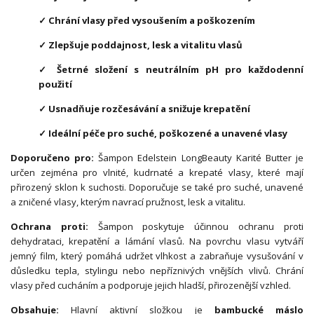
✓ Chrání vlasy před vysoušením a poškozením
✓ Zlepšuje poddajnost, lesk a vitalitu vlasů
✓ Šetrné složení s neutrálním pH pro každodenní
použití
✓ Usnadňuje rozčesávání a snižuje krepatění
✓ Ideální péče pro suché, poškozené a unavené vlasy
Doporučeno pro:
Šampon Edelstein LongBeauty Karité Butter je
určen zejména pro vlnité, kudrnaté a krepaté vlasy, které mají
přirozený sklon k suchosti. Doporučuje se také pro suché, unavené
a zničené vlasy, kterým navrací pružnost, lesk a vitalitu.
Ochrana proti:
Šampon poskytuje účinnou ochranu proti
dehydrataci, krepatění a lámání vlasů. Na povrchu vlasu vytváří
jemný film, který pomáhá udržet vlhkost a zabraňuje vysušování v
důsledku tepla, stylingu nebo nepříznivých vnějších vlivů. Chrání
vlasy před cucháním a podporuje jejich hladší, přirozenější vzhled.
Obsahuje:
Hlavní aktivní složkou je
bambucké máslo