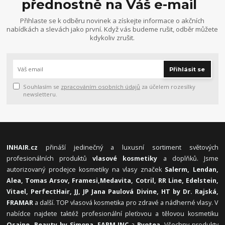
přednostně na Váš e-mail
Přihlaste se k odběru novinek a získejte informace o akčních
nabídkách a slevách jako první. Když vás budeme rušit, odběr můžete
kdykoliv zrušit.
Přihlásit se
Souhlasím se
zpracováním osobních údajů
za účelem rozesílky
newsletteru.
INHAIR.cz
přináší jedinečný a luxusní sortiment světových
profesionálních produktů
vlasové kosmetiky
a doplňků. Jsme
autorizovaný prodejce kosmetiky na vlasy značek
Salerm, Lendan,
Alea, Tomas Arsov, Framesi,
Medavita, Cotril, RR Line, Edelstein,
Vitael,
PerfectHair, JJ, JP Jana Paulová Divine, HT by Dr. Rajská,
FRAMAR
a další. TOP vlasová kosmetika pro zdravé a nádherné vlasy. V
nabídce najdete taktéž profesionální pleťovou a tělovou kosmetiku
Osaine, Beauty by Simona, FARM.INC
a
Byotea
. Všechny produkty