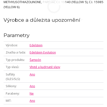
METHYLISOTHIAZOLINONE, PARFUM, C.I. 19140 (YELLOW 5), C.I. 15985
(YELLOW 6).
Výrobce a důležitá upozornění
Parametry
Výrobce
Edelstein
Značka a řada
Edelstein Evolution
Typ produktu
Šampón
Typ vlasů
Vlnité a kudrnaté vlasy
Sulfáty
Ano
(SLES/SLS)
Silikony
Ano
Parabeny
Ne
MIT
Ano