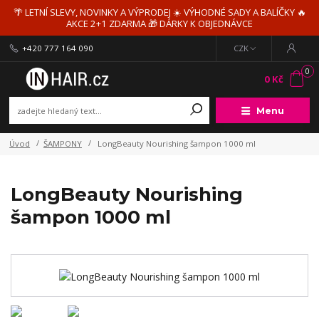
🌴 LETNÍ SLEVY, NOVINKY A VÝPRODEJ ☀️ VÝHODNÉ SADY A BALÍČKY 🔥
AKCE 2+1 ZDARMA 🎁 DÁRKY K OBJEDNÁVCE
+420 777 164 090
CZK
0
0 Kč
Menu
Úvod
ŠAMPONY
LongBeauty Nourishing šampon 1000 ml
LongBeauty Nourishing
šampon 1000 ml