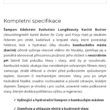
Kompletní specifikace
Šampon Edelstein Evolution LongBeauty Karité Butter
(
Nourishing/with Karité Butter for Curly and Frizzy Hair
) je ideálním
řešením pro vlnité, kadeřavé a krepaté vlasy, které postrádají
hebkost, lesk a hydrataci. Díky obsahu
bambuckého másla
(karité)
účinně vyživuje vlasové vlákno do hloubky, zjemňuje jej a
pomáhá obnovovat přirozenou pružnost. Jeho složení s
neutrálním
pH
šetrně čistí pokožku hlavy i vlasy, aniž by je vysušovalo.
Bambucké máslo obaluje vlas neviditelným ochranným filmem, který
zamezuje ztrátě vlhkosti a chrání před poškozením způsobeným
teplem, sluncem či mechanickým stresem. Vlasy jsou po umytí
hedvábně hladké, snadno rozčesatelné a působí zdravým, lesklým
dojmem. Šampon je vhodný i pro suché, unavené nebo poškozené
vlasy, kterým dodává potřebnou výživu a regeneraci.
✓ Vyživující a hydratační šampon s bambuckým máslem
✓ Zjemňuje a uhlazuje vlnité a kudrnaté vlasy