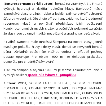
(Butyrospermum parkii butter)
, bohaté na vitamíny A, E a F, které
vyživují, hydratují a zklidňují pokožku hlavy. Bambucké máslo
zanechává vlasy pružné, hebké a lesklé, zatímco vytváří ochranný
štít proti vysoušení. Obsahuje přírodní antioxidanty, které podporují
regeneraci vlasů a pomáhají předcházet jejich poškození.
Kombinace jemných mycích složek a pečujících polymerů zaručuje,
že vlasy jsou po umytí hladké, nezatížené a snadno se rozčesávají.
Použití:
Naneste malé množství šamponu na mokré vlasy, jemně
masírujte pokožku hlavy i délky vlasů, dokud se nevytvoří bohatá
pěna. Důkladně opláchněte vlažnou vodou. V případě potřeby
postup opakujte. Pro objem 1000 ml lze dokoupit praktickou
pumpičku pro snadnější dávkování.
Tip:
Pro šampón o objemu 1000 ml je možné zakoupit pro lehčí a
rychlejší aplikaci
speciální dávkovač - pumpičku
.
Složení:
VODA, SODIUM LAURETH SULFATE, SODIUM CHLORIDE,
COCAMIDE DEA, COCAMIDOPROPYL BETAINE, POLYQUATERNIUM-7,
STYRENE/ACRYLATES COPOLYMER, AMODIMETHICONE, CETRIMONIUM
CHLORIDE, TRIDECETH-12, CITRIC ACID, DISODIUM EDTA, PEG-75 SHEA
BUTTER GLYCERIDES, LINALOOL, ETHYLCHLOROISOTHIAZOLINONE,