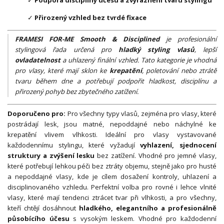
✓
Přirozený vzhled bez tvrdé fixace
FRAMESI FOR-ME Smooth & Disciplined
je profesionální
stylingová řada určená pro
hladký styling vlasů
, lepší
ovladatelnost
a uhlazený finální vzhled. Tato kategorie je vhodná
pro vlasy, které mají sklon ke
krepatění
, poletování nebo ztrátě
tvaru během dne a potřebují podpořit hladkost, disciplínu a
přirozený pohyb bez zbytečného zatížení.
Doporučeno pro:
Pro všechny typy vlasů, zejména pro vlasy, které
postrádají lesk, jsou matné, nepoddajné nebo náchylné ke
krepatění vlivem vlhkosti. Ideální pro vlasy vystavované
každodennímu stylingu, které vyžadují
vyhlazení, sjednocení
struktury a zvýšení lesku
bez zatížení. Vhodné pro jemné vlasy,
které potřebují lehkou péči bez ztráty objemu, stejně jako pro husté
a nepoddajné vlasy, kde je cílem dosažení kontroly, uhlazení a
disciplinovaného vzhledu. Perfektní volba pro rovné i lehce vlnité
vlasy, které mají tendenci ztrácet tvar při vlhkosti, a pro všechny,
kteří chtějí dosáhnout
hladkého, elegantního a profesionálně
působícího účesu
s vysokým leskem. Vhodné pro každodenní