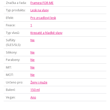
Značka a řada
Framesi FOR-ME
Typ produktu
Lesk na vlasy
Efekt
Pro zrcadlový lesk
Fixace
1
Typ vlasů
Krepaté a hladké vlasy
Sulfáty
Ne
(SLES/SLS)
Silikony
Ne
Parabeny
Ne
MIT
Ne
MCIT
Ne
Určeno pro
Ženy i muže
Balení
150 ml
Vegan
Ano