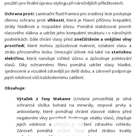
použití i pro finální úpravu stylingu při náročnějších příležitostech.
Ochrana proti:
Laminační fluid Framesi pro zradlový lesk poskytuje
cílenou ochranu proti
vlhkosti
, která je hlavní příčinou krepatění,
ztráty hladkosti a rozpadání účesu. Pomáhá stabilizovat povrch
vlasového vlákna a udržet jeho kompaktní strukturu i v náročných
podmínkách. Dále chrání vlasy před
znečištěním a vnějšími vlivy
prostředí
, které mohou způsobovat matnost, oslabení vlasu a
ztrátu přirozeného lesku. Omezující účinek má také na
statickou
elektřinu
, která narušuje vzhled účesu a způsobuje poletování
vlasů. Díky ochrannému filmu pomáhá udržet vlasy hladké,
sjednocené a vizuálně zdravější po delší dobu, a zároveň podporuje
jejich odolnost vůči každodennímu zatížení.
Obsahuje:
Výtažek z řasy Wakame
(
Undaria pinnatifida
) je silná
ochranná složka bohatá na minerály, stopové prvky a
antioxidanty, které pomáhají chránit vlasové vlákno před
negativními vlivy prostředí. Podporuje vitalitu vlasů, zlepšuje
jejich odolnost a přispívá k udržení zdravého vzhledu.
Zároveň pomáhá chránit vlasy před ztrátou kvality