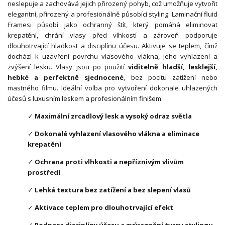
neslepuje a zachovává jejich přirozený pohyb, což umožňuje vytvořit
elegantní, přirozený a profesionálně působící styling. Laminační fluid
Framesi působí jako ochranný štít, který pomáhá eliminovat
krepatění, chrání vlasy před vlhkostí a zároveň podporuje
dlouhotrvající hladkost a disciplínu účesu. Aktivuje se teplem, čímž
dochází k uzavření povrchu vlasového vlákna, jeho vyhlazení a
zvýšení lesku. Vlasy jsou po použití
viditelně hladší, lesklejší,
hebké a perfektně sjednocené
, bez pocitu zatížení nebo
mastného filmu. Ideální volba pro vytvoření dokonale uhlazených
účesů s luxusním leskem a profesionálním finišem.
✓
Maximální zrcadlový lesk a vysoký odraz světla
✓
Dokonalé vyhlazení vlasového vlákna a eliminace
krepatění
✓
Ochrana proti vlhkosti a nepříznivým vlivům
prostředí
✓
Lehká textura bez zatížení a bez slepení vlasů
✓
Aktivace teplem pro dlouhotrvající efekt
✓
Podpora disciplíny účesu a zvýraznění tvaru stylingu