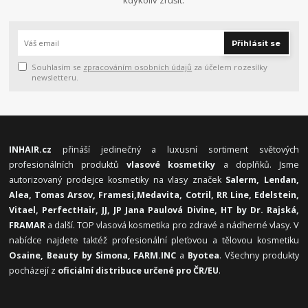
Přihlásit se
Souhlasím se
zpracováním osobních údajů
za účelem rozesílky
newsletteru.
INHAIR.cz
přináší jedinečný a luxusní sortiment světových
profesionálních produktů
vlasové kosmetiky
a doplňků. Jsme
autorizovaný prodejce kosmetiky na vlasy značek
Salerm, Lendan,
Alea, Tomas Arsov, Framesi,
Medavita, Cotril, RR Line, Edelstein,
Vitael,
PerfectHair, JJ, JP Jana Paulová Divine, HT by Dr. Rajská,
FRAMAR
a další. TOP vlasová kosmetika pro zdravé a nádherné vlasy. V
nabídce najdete taktéž profesionální pleťovou a tělovou kosmetiku
Osaine, Beauty by Simona, FARM.INC
a
Byotea
. Všechny produkty
pocházejí z
oficiální distribuce určené pro ČR/EU
.