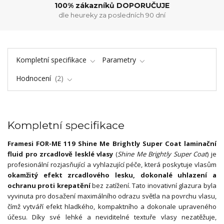
100% zákazníků DOPORUČUJE
dle heureky za posledních 90 dní
Kompletní specifikace
Parametry
Hodnocení
2
Kompletní specifikace
Framesi FOR-ME 119 Shine Me Brightly Super Coat laminační
fluid pro zrcadlově lesklé vlasy
(
Shine Me Brightly Super Coat
) je
profesionální rozjasňující a vyhlazující péče, která poskytuje vlasům
okamžitý efekt zrcadlového lesku, dokonalé uhlazení a
ochranu proti krepatění
bez zatížení. Tato inovativní glazura byla
vyvinuta pro dosažení maximálního odrazu světla na povrchu vlasu,
čímž vytváří efekt hladkého, kompaktního a dokonale upraveného
účesu. Díky své lehké a neviditelné textuře vlasy nezatěžuje,