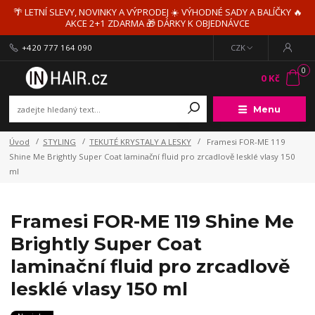
🌴 LETNÍ SLEVY, NOVINKY A VÝPRODEJ ☀️ VÝHODNÉ SADY A BALÍČKY 🔥
AKCE 2+1 ZDARMA 🎁 DÁRKY K OBJEDNÁVCE
+420 777 164 090
CZK
0
0 Kč
Menu
Úvod
STYLING
TEKUTÉ KRYSTALY A LESKY
Framesi FOR-ME 119
Shine Me Brightly Super Coat laminační fluid pro zrcadlově lesklé vlasy 150
ml
Framesi FOR-ME 119 Shine Me
Brightly Super Coat
laminační fluid pro zrcadlově
lesklé vlasy 150 ml