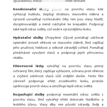
způsobenou znečištěním a každodenním stresem.
Kondicionační složky
působí na povrchu vlasu, kde
vyhlazují kutikulu, zlepšují strukturu vlasového vlákna a
výrazně usnadňují rozčesávání. Díky nim jsou vlasy hladší,
disciplinovanější a méně náchylné ke krepatění. Podporují
také lepší odraz světla, což vede k výraznějšímu lesku.
Hydratační složky
(
Propylene Glycol
) pomáhají udržovat
optimální úroveň vlhkosti ve vlasovém vlákně, čímž zajišťují
jeho pružnost, hebkost a celkově zdravější vzhled. Pomáhají
předcházet vysušení vlasů a podporují jejich přirozenou
vitalitu.
Filmotvorné látky
vytvářejí na povrchu vlasu jemný
ochranný film, který zajišťuje vyhlazení, ochranu proti vlhkosti
a zvýšení odolnosti vlasů vůči vnějším vlivům. Tento film
zároveň podporuje efekt zrcadlového lesku, protože
sjednocuje povrch vlasu a umožňuje lepší odraz světla.
Rozjasňující složky
podporují maximální odraz světla z
povrchu vlasu, čímž vytvářejí efekt dokonale hladkého a
lesklého účesu. Vlasy díky nim působí zdravěji, živěji a