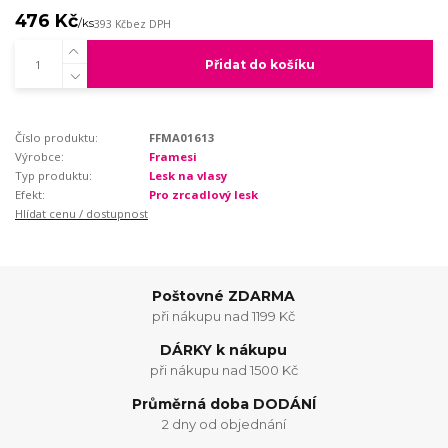
476 Kč
/
ks
393 Kč
bez DPH
Přidat do košíku
Číslo produktu:
FFMA01613
Výrobce:
Framesi
Typ produktu:
Lesk na vlasy
Efekt:
Pro zrcadlový lesk
Hlídat cenu / dostupnost
Poštovné ZDARMA
při nákupu nad 1199 Kč
DÁRKY k nákupu
při nákupu nad 1500 Kč
Průměrná doba DODÁNÍ
2 dny od objednání