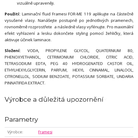
vizuálně upraveněji.
Použití:
Laminační fluid Framesi FOR-ME 119 aplikujte na částečně
vysušené vlasy. Nanášejte postupně po jednotlivých pramenech,
rovnoměrně rozprostřete a následně vlasy vyfénujte. Pro maximální
efekt vyhlazení a lesku dokončete styling pomocí žehličky, která
aktivuje účinek laminace.
Složení:
VODA, PROPYLENE GLYCOL, QUATERNIUM 80,
PHENOXYETHANOL, CETRIMONIUM CHLORIDE, CITRIC ACID,
TETRASODIUM EDTA, PEG 40 HYDROGENATED CASTOR OIL,
ETHYLHEXYLGLYCERIN, PARFUM, HEXYL CINNAMAL, LINALOOL,
CITRONELLOL, SODIUM BENZOATE, POTASSIUM SORBATE, UNDARIA
PINNATIFIDA EXTRACT.
Výrobce a důležitá upozornění
Parametry
Výrobce
Framesi