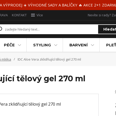
 A VÝPRODEJ ☀️ VÝHODNÉ SADY A BALÍČKY 🔥 AKCE 2+1 ZDAR
RAVA
KONTAKT
Více
Nevíte si rady? Za
Hleda
PÉČE
STYLING
BARVENÍ
PLEŤ
á mléka
IDC Aloe Vera zklidňující tělový gel 270 ml
jící tělový gel 270 ml