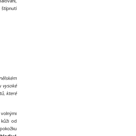
palování,
štípnutí
nělském
u vysoké
tů, které
d volnými
 kůži od
 pokožku