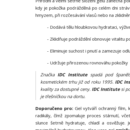
Přírodní a velmi šetrné složení gelu zanechá po
kdy je pokožka podrážděná po celém dni stráven
hmyzem, při rozčesávání vlasů nebo na zklidnění
- Dodává tělu hloubkovou hydrataci, výživ
- Zklidňuje podráždění obnovuje vitalitu 
- Eliminuje suchost i pnutí a zamezuje od
- Udržuje přirozenou rovnováhu pokožky
Značka
IDC Institute
spadá pod španělsk
kosmetickém trhu již od roku 1995.
IDC In
kvality za dostupné ceny.
IDC Institute
si po
je třešničkou na dortu.
Doporučeno pro:
Gel vytváří ochranný film, 
radikály, čímž zpomaluje proces stárnutí, vče
slunce šetrně hydratuje, chladí a osvěžuje.