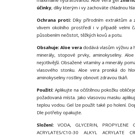
maximálně hydratovanou. Aloe vera gel
zmírň
účinky
, díky kterým i vy zachováte chladnou hla
Ochrana proti:
Díky přírodním extraktům a z
vlivem okolního prostředí i v případě velmi 
působením nečistot, těžkých kovů a potu.
Obsahuje: Aloe vera
dodává vlasům výživu a h
minerály, stopové prvky, aminokyseliny. Al
nejcitlivější. Obsažené vitamíny a minerály pomá
vlasového stonku. Aloe vera proniká do hl
aminokyseliny rostliny obnovit zdravou tkáň.
Použití:
Aplikujte na očištěnou pokožku obličej
požadovaná místa. Jako vlasovou masku apliku
teplou vodou. Gel lze použít také po holení. Do
Dle potřeby opakujte.
Složení:
VODA, GLYCERIN, PROPYLENE G
ACRYLATES/C10-30 ALKYL ACRYLATE 