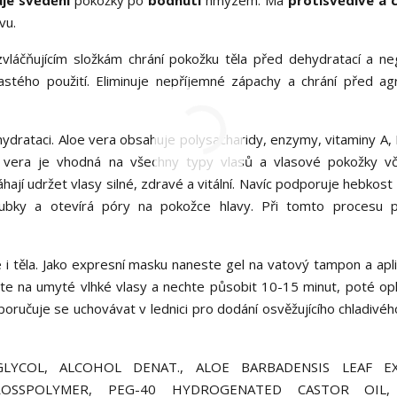
uje svědění
pokožky po
bodnutí
hmyzem. Má
protisvědivé a 
vu.
vláčňujícím složkám chrání pokožku těla před dehydratací a ne
častého použití. Eliminuje nepříjemné zápachy a chrání před ag
ydrataci. Aloe vera obsahuje polysacharidy, enzymy, vitaminy A, B
oe vera je vhodná na všechny typy vlasů a vlasové pokožky v
hají udržet vlasy silné, zdravé a vitální. Navíc podporuje hebkost
oubky a otevírá póry na pokožce hlavy. Při tomto procesu 
e i těla. Jako expresní masku naneste gel na vatový tampon a apli
jte na umyté vlhké vlasy a nechte působit 10-15 minut, poté op
poručuje se uchovávat v lednici pro dodání osvěžujícího chladivéh
LYCOL, ALCOHOL DENAT., ALOE BARBADENSIS LEAF EX
CROSSPOLYMER, PEG-40 HYDROGENATED CASTOR OIL,