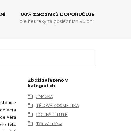
NÍ
100% zákazníků DOPORUČUJE
dle heureky za posledních 90 dní
Zboží zařazeno v
kategoriích
ZNAČKA
klidňuje
TĚLOVÁ KOSMETIKA
loe Vera
IDC INSTITUTE
loe vera
Tělová mléka
ho těla.