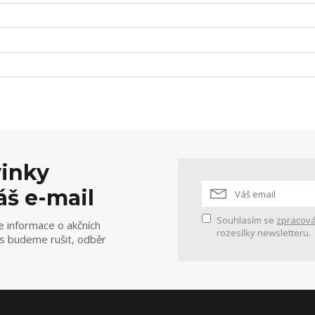
vinky
áš e-mail
Souhlasím se
zpracová
e informace o akčních
rozesílky newsletteru.
ás budeme rušit, odběr