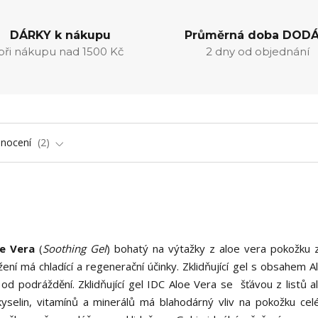
DÁRKY k nákupu
Průměrná doba DODÁ
při nákupu nad 1500 Kč
2 dny od objednání
nocení
2
oe Vera
(
Soothing Gel
) bohatý na výtažky z aloe vera pokožku z
ení má chladící a regenerační účinky. Zklidňující gel s obsahem A
d podráždění. Zklidňující gel IDC Aloe Vera se šťávou z listů a
yselin, vitamínů a minerálů má blahodárný vliv na pokožku celé