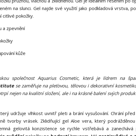
kožku pružnou, vláčnou a zklidněnou. Gel je ideálním řešením po o
ém na slunci. Gel najde své využití jako podkladová vrstva, po 
 citlivé pokožky.
u a zpevnění
pokožky
lupování kůže
ou společnost Aquarius Cosmetic, která je lídrem na špa
stitute
se zaměřuje na pleťovou, tělovou i dekorativní kosmetik
trpí nejen na kvalitní složení, ale i na krásné balení svých produk
který udržuje vlhkost uvnitř pleti a brání vysušování. Chrání pře
tně tvorby vrásek. Zklidňující gel Aloe vera, který podrážděnou
 Jemná gelovitá konzistence se rychle vstřebává a zanechává