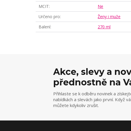
MCIT
Ne
Určeno pro
Ženy i muže
Balení
270 ml
Akce, slevy a no
přednostně na V
Přihlaste se k odběru novinek a získejt
nabídkách a slevách jako první. Když v
můžete kdykoliv zrušit.