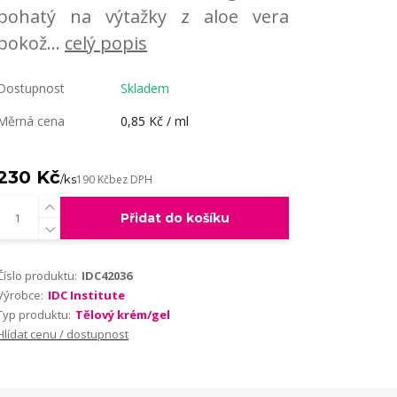
bohatý na výtažky z aloe vera
pokož...
celý popis
Dostupnost
Skladem
Měrná cena
0,85 Kč / ml
230 Kč
/
ks
190 Kč
bez DPH
Přidat do košíku
Číslo produktu:
IDC42036
Výrobce:
IDC Institute
Typ produktu:
Tělový krém/gel
Hlídat cenu / dostupnost