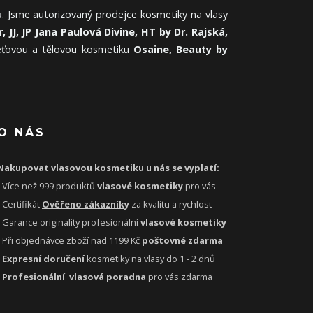
. Jsme autorizovaný prodejce kosmetiky na vlasy
, JJ, JP Jana Paulová Divine, HT by Dr. Rajská,
leťovou a tělovou kosmetiku
Osaine, Beauty by
O NÁS
Nakupovat vlasovou kosmetiku u nás se vyplatí:
- Více než 999 produktů
vlasové kosmetiky
pro vás
- Certifikát
Ověřeno zákazníky
za kvalitu a rychlost
- Garance originality profesionální
vlasové kosmetiky
- Při objednávce zboží nad 1199 Kč
poštovné zdarma
-
Expresní doručení
kosmetiky na vlasy do 1 - 2 dnů
-
Profesionální
vlasová poradna
pro vás zdarma