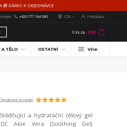
MA 🎁 DÁRKY K OBJEDNÁVCE
volejte.
+420 777 164 090
CZK
Přihlášení
0
ks
za
0 Kč
t
 A TĚLO
OSTATNÍ
Více
Ohodnotit produkt
Zklidňující a hydratační tělový gel
IDC Aloe Vera (Soothing Gel)