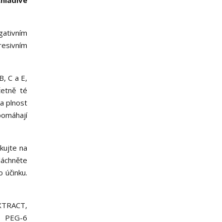
chladivé
gativním
resivním
, C a E,
četně té
 a plnost
pomáhají
kujte na
láchněte
o účinku.
TRACT,
 PEG-6