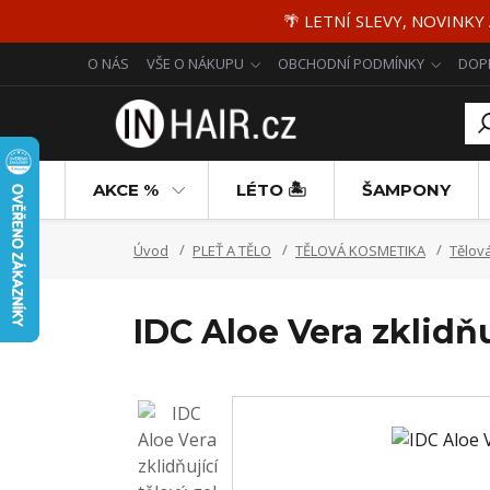
🌴 LETNÍ SLEVY, NOVINKY
O NÁS
VŠE O NÁKUPU
OBCHODNÍ PODMÍNKY
DOP
AKCE %
LÉTO 🏝️
ŠAMPONY
Úvod
PLEŤ A TĚLO
TĚLOVÁ KOSMETIKA
Tělov
IDC Aloe Vera zklidňu