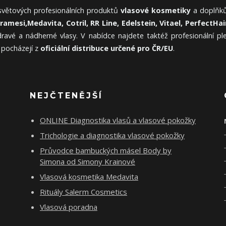
 světových profesionálních produktů
vlasové kosmetiky
a doplňků
Framesi,
Medavita, Cotril, RR Line, Edelstein, Vitael,
PerfectHair
ravé a nádherné vlasy. V nabídce najdete taktéž profesionální p
 pocházejí z
oficiální distribuce určené pro ČR/EU
.
NEJČTENĚJŠÍ
ONLINE Diagnostika vlasů a vlasové pokožky
Trichologie a diagnostika vlasové pokožky
Průvodce bambuckých másel Body by
Simona od Simony Krainové
Vlasová kosmetika Medavita
Rituály Salerm Cosmetics
Vlasová poradna