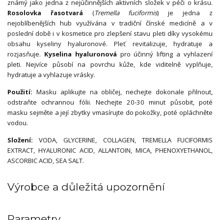
známý jako jedna z nejúčinnějších aktivních složek v péči o krásu.
Rosolovka řasotvará
(
Tremella fuciformis
) je jedna z
nejoblíbenějších hub využívána v tradiční čínské medicíně a v
poslední době i v kosmetice pro zlepšení stavu pleti díky vysokému
obsahu kyseliny hyaluronové. Pleť revitalizuje, hydratuje a
rozjasňuje.
Kyselina hyaluronová
pro účinný lifting a vyhlazení
pleti. Nejvíce působí na povrchu kůže, kde viditelně vyplňuje,
hydratuje a vyhlazuje vrásky.
Použití:
Masku aplikujte na obličej, nechejte dokonale přilnout,
odstraňte ochrannou fólii. Nechejte 20-30 minut působit, poté
masku sejměte a její zbytky vmasírujte do pokožky, poté opláchněte
vodou.
Složení:
VODA, GLYCERINE, COLLAGEN, TREMELLA FUCIFORMIS
EXTRACT, HYALURONIC ACID, ALLANTOIN, MICA, PHENOXYETHANOL,
ASCORBIC ACID, SEA SALT.
Výrobce a důležitá upozornění
Parametry