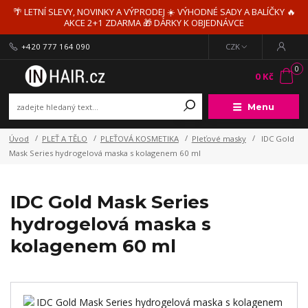
🌴 LETNÍ SLEVY, NOVINKY A VÝPRODEJ ☀️ VÝHODNÉ SADY A BALÍČKY 🔥
AKCE 2+1 ZDARMA 🎁 DÁRKY K OBJEDNÁVCE
+420 777 164 090
CZK
0
0 Kč
Menu
Úvod
PLEŤ A TĚLO
PLEŤOVÁ KOSMETIKA
Pleťové masky
IDC Gold
Mask Series hydrogelová maska s kolagenem 60 ml
IDC Gold Mask Series
hydrogelová maska s
kolagenem 60 ml