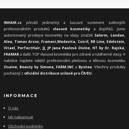
INHAIR.cz
přináší jedinečný a luxusní sortiment světových
profesionálních produktů
vlasové kosmetiky
a doplňků. Jsme
autorizovaný prodejce kosmetiky na vlasy značek
Salerm, Lendan,
Alea, Tomas Arsov, Framesi,
Medavita, Cotril, RR Line, Edelstein,
Vitael,
PerfectHair, JJ, JP Jana Paulová Divine, HT by Dr. Rajská,
FRAMAR
a další. TOP vlasová kosmetika pro zdravé a nádherné vlasy. V
nabídce najdete taktéž profesionální pleťovou a tělovou kosmetiku
Osaine, Beauty by Simona, FARM.INC
a
Byotea
. Všechny produkty
pocházejí z
oficiální distribuce určené pro ČR/EU
.
INFORMACE
O nás
Jak nakupovat
Obchodní podmínky