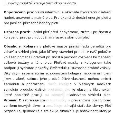
svých produktů, které je třešničkou na dortu.
Doporučeno pro:
Velmi intenzivní a okamžité hydratační ošetření
nudné, unavené a matné pleti. Pro okamžité dodání energie pleti a
pro posílení přirozené bariéry pleti.
Ochrana proti:
Chrání pleť před dehydratací, ztrátou pružnosti a
kolagenu, před prohlubováním vrásek a stárnutím pleti.
Obsahuje: Kolagen
v pleťové masce přináší řadu benefitů pro
zdraví a vzhled pleti. Jako klíčový stavební protein v naší pokožce
kolagen pomáhá udržovat pružnost a pevnost, což vede ke zlepšení
celkové textury a tónu pleti. Pleťové masky s kolagenem také
podporují hydrataci pokožky, čímž redukují suchost a drobné vrásky.
Díky svým regeneračním schopnostem kolagen napomáhá hojení
jizev a akné, zatímco jeho protizánětlivé vlastnosti mohou zmírnit
zarudnutí a podráždění. Navíc kolagen v pleťových maskách
stimuluje produkci dalších proteinů, jako je elastin a fibronektin,
které společně pracují na obnově mladistvého vzhledu pleti.
Vitamín C
zabraňuje stárnutí pokožky a preventivně působí před
vznikem tmavých skvrn a zesvětluje stávající stařecké skvrny. Pleť
rozjasňuje, sjednocuje a zrelaxuje. Vitamín C je antioxidant, který je