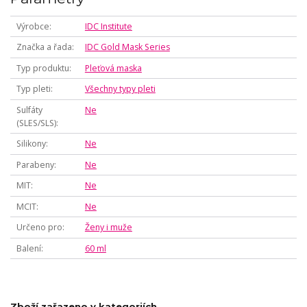
Výrobce
IDC Institute
Značka a řada
IDC Gold Mask Series
Typ produktu
Pleťová maska
Typ pleti
Všechny typy pleti
Sulfáty
Ne
(SLES/SLS)
Silikony
Ne
Parabeny
Ne
MIT
Ne
MCIT
Ne
Určeno pro
Ženy i muže
Balení
60 ml
Zboží zařazeno v kategoriích