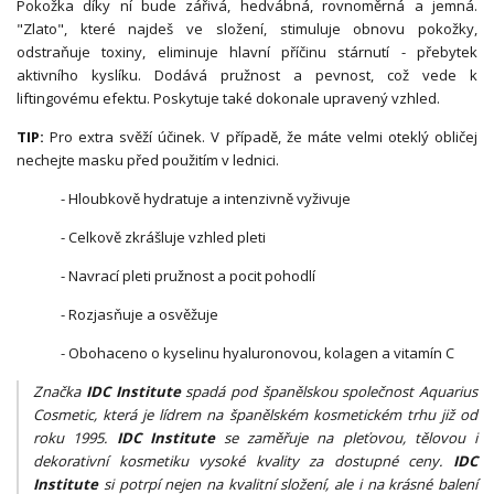
Pokožka díky ní bude zářivá, hedvábná, rovnoměrná a jemná.
"Zlato", které najdeš ve složení, stimuluje obnovu pokožky,
odstraňuje toxiny, eliminuje hlavní příčinu stárnutí - přebytek
aktivního kyslíku. Dodává pružnost a pevnost, což vede k
liftingovému efektu. Poskytuje také dokonale upravený vzhled.
TIP:
Pro extra svěží účinek. V případě, že máte velmi oteklý obličej
nechejte masku před použitím v lednici.
- Hloubkově hydratuje a intenzivně vyživuje
- Celkově zkrášluje vzhled pleti
- Navrací pleti pružnost a pocit pohodlí
- Rozjasňuje a osvěžuje
- Obohaceno o kyselinu hyaluronovou, kolagen a vitamín C
Značka
IDC Institute
spadá pod španělskou společnost Aquarius
Cosmetic, která je lídrem na španělském kosmetickém trhu již od
roku 1995.
IDC Institute
se zaměřuje na pleťovou, tělovou i
dekorativní kosmetiku vysoké kvality za dostupné ceny.
IDC
Institute
si potrpí nejen na kvalitní složení, ale i na krásné balení