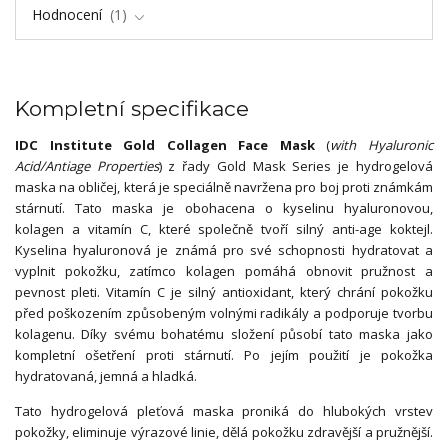
Hodnocení
1
Kompletní specifikace
IDC Institute Gold Collagen Face Mask
(
with Hyaluronic
Acid/Antiage Properties
) z řady Gold Mask Series je hydrogelová
maska na obličej, která je speciálně navržena pro boj proti známkám
stárnutí. Tato maska je obohacena o kyselinu hyaluronovou,
kolagen a vitamín C, které společně tvoří silný anti-age koktejl.
Kyselina hyaluronová je známá pro své schopnosti hydratovat a
vyplnit pokožku, zatímco kolagen pomáhá obnovit pružnost a
pevnost pleti. Vitamín C je silný antioxidant, který chrání pokožku
před poškozením způsobeným volnými radikály a podporuje tvorbu
kolagenu. Díky svému bohatému složení působí tato maska jako
kompletní ošetření proti stárnutí. Po jejím použití je pokožka
hydratovaná, jemná a hladká.
Tato hydrogelová pleťová maska proniká do hlubokých vrstev
pokožky, eliminuje výrazové linie, dělá pokožku zdravější a pružnější.