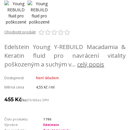
Ohodnotit produkt
Edelstein Young Y-REBUILD Macadamia &
Keratin fluid pro navrácení vitality
poškozeným a suchým v...
celý popis
Dostupnost
Není skladem
Měrná cena
4,55 Kč / ml
455 Kč
/
ks
376 Kč
bez DPH
Číslo produktu:
1786
Výrobce:
Edelstein