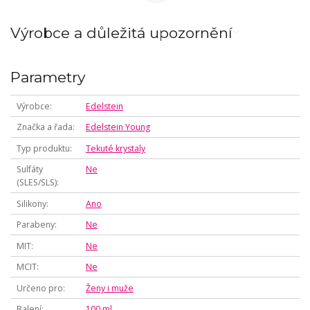
Výrobce a důležitá upozornění
Parametry
Výrobce
Edelstein
Značka a řada
Edelstein Young
Typ produktu
Tekuté krystaly
Sulfáty
Ne
(SLES/SLS)
Silikony
Ano
Parabeny
Ne
MIT
Ne
MCIT
Ne
Určeno pro
Ženy i muže
Balení
100 ml