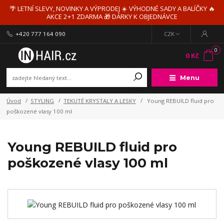
🌴 LETNÍ SLEVY, NOVINKY A VÝPRODEJ ☀️ VÝHODNÉ SADY A BALÍČKY 🔥
AKCE 2+1 ZDARMA 🎁 DÁRKY K OBJEDNÁVCE
+420 777 164 090
CZK
0
0 Kč
Menu
Úvod
STYLING
TEKUTÉ KRYSTALY A LESKY
Young REBUILD fluid pro
poškozené vlasy 100 ml
Young REBUILD fluid pro
poškozené vlasy 100 ml