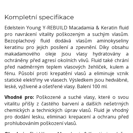
Kompletní specifikace
Edelstein Young Y-REBUILD Macadamia & Keratin fluid
pro navrácení vitality poškozeným a suchým vlasům.
Bezoplachový fluid dodává vlasům aminokyseliny
keratinu pro jejich posílení a zpevnění. Díky obsahu
makadamového oleje jsou vlasy hydratovány a
ochráněny před agresí okolních vlivů. Fluid také chrání
před nadměrným teplem vlasových žehliček, kulem a
fénu. Působí proti krepatění vlasů a eliminuje vznik
statické elektřiny ve vlasech. Výsledkem jsou hedvábné,
leské, vyživené a ošetřené vlasy. Balení 100 ml.
Vhodné pro:
Poškozené a suché vlasy, které o svou
vitalitu přišly z častého barvení a dalších nešetrných
chemických a technických úprav vlasů. Fluid je vhodný
pro dodání lesku, eliminaci krepacení a ochranu před
prohlubováním poškození vlasů.