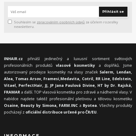
Přihlásit se
Souhlasím se
zpracováním osobních údajů
za účelem rozesílky
newsletteru.
INHAIR.cz
přináší jedinečný a luxusní sortiment světových
profesionálních produktů
vlasové kosmetiky
a doplňků. Jsme
autorizovaný prodejce kosmetiky na vlasy značek
Salerm, Lendan,
Alea, Tomas Arsov, Framesi,
Medavita, Cotril, RR Line, Edelstein,
Vitael,
PerfectHair, JJ, JP Jana Paulová Divine, HT by Dr. Rajská,
FRAMAR
a další. TOP vlasová kosmetika pro zdravé a nádherné vlasy. V
nabídce najdete taktéž profesionální pleťovou a tělovou kosmetiku
Osaine, Beauty by Simona, FARM.INC
a
Byotea
. Všechny produkty
pocházejí z
oficiální distribuce určené pro ČR/EU
.
INFORMACE