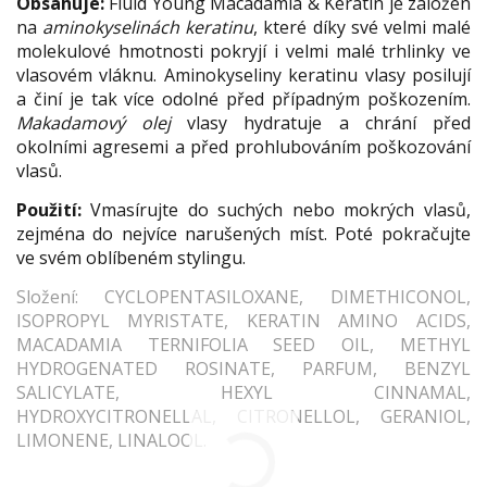
Obsahuje:
Fluid Young Macadamia & Keratin je založen
na
aminokyselinách keratinu
, které díky své velmi malé
molekulové hmotnosti pokryjí i velmi malé trhlinky ve
vlasovém vláknu. Aminokyseliny keratinu vlasy posilují
a činí je tak více odolné před případným poškozením.
Makadamový olej
vlasy hydratuje a chrání před
okolními agresemi a před prohlubováním poškozování
vlasů.
Použití:
Vmasírujte do suchých nebo mokrých vlasů,
zejména do nejvíce narušených míst. Poté pokračujte
ve svém oblíbeném stylingu.
Složení: CYCLOPENTASILOXANE, DIMETHICONOL,
ISOPROPYL MYRISTATE, KERATIN AMINO ACIDS,
MACADAMIA TERNIFOLIA SEED OIL, METHYL
HYDROGENATED ROSINATE, PARFUM, BENZYL
SALICYLATE, HEXYL CINNAMAL,
HYDROXYCITRONELLAL, CITRONELLOL, GERANIOL,
LIMONENE, LINALOOL.