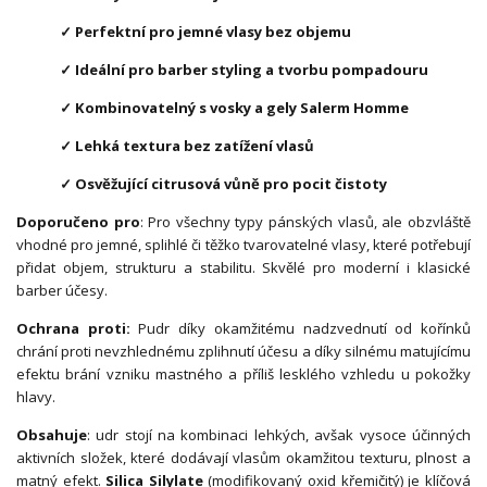
✓ Perfektní pro jemné vlasy bez objemu
✓ Ideální pro barber styling a tvorbu pompadouru
✓ Kombinovatelný s vosky a gely Salerm Homme
✓ Lehká textura bez zatížení vlasů
✓ Osvěžující citrusová vůně pro pocit čistoty
Doporučeno pro
: Pro všechny typy pánských vlasů, ale obzvláště
vhodné pro jemné, splihlé či těžko tvarovatelné vlasy, které potřebují
přidat objem, strukturu a stabilitu. Skvělé pro moderní i klasické
barber účesy.
Ochrana proti:
Pudr díky okamžitému nadzvednutí od kořínků
chrání proti nevzhlednému zplihnutí účesu a díky silnému matujícímu
efektu brání vzniku mastného a příliš lesklého vzhledu u pokožky
hlavy.
Obsahuje
: udr stojí na kombinaci lehkých, avšak vysoce účinných
aktivních složek, které dodávají vlasům okamžitou texturu, plnost a
matný efekt.
Silica Silylate
(modifikovaný oxid křemičitý) je klíčová