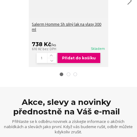
Salerm Homme Sh silný lak na vlasy 300
ml
Salerm Homme 
500 ml
738 Kč
545 Kč
/
ks
/
ks
Skladem
610 Kč
bez DPH
450 Kč
bez DPH
Přidat do košíku
Akce, slevy a novinky
přednostně na Váš e-mail
Přihlaste se k odběru novinek a získejte informace o akčních
nabídkách a slevách jako první. Když vás budeme rušit, odběr můžete
kdykoliv zrušit.