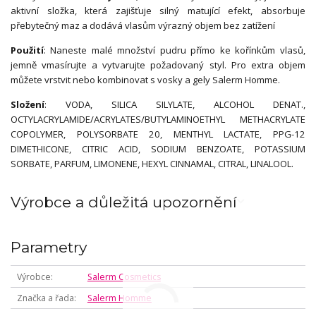
aktivní složka, která zajišťuje silný matující efekt, absorbuje
přebytečný maz a dodává vlasům výrazný objem bez zatížení
Použití
: Naneste malé množství pudru přímo ke kořínkům vlasů,
jemně vmasírujte a vytvarujte požadovaný styl. Pro extra objem
můžete vrstvit nebo kombinovat s vosky a gely Salerm Homme.
Složení
: VODA, SILICA SILYLATE, ALCOHOL DENAT.,
OCTYLACRYLAMIDE/ACRYLATES/BUTYLAMINOETHYL METHACRYLATE
COPOLYMER, POLYSORBATE 20, MENTHYL LACTATE, PPG-12
DIMETHICONE, CITRIC ACID, SODIUM BENZOATE, POTASSIUM
SORBATE, PARFUM, LIMONENE, HEXYL CINNAMAL, CITRAL, LINALOOL.
Výrobce a důležitá upozornění
Parametry
Výrobce
Salerm Cosmetics
Značka a řada
Salerm Homme