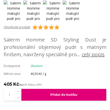
Ohodnotit produkt
Salerm Homme SD Styling Dust je
profesionální objemový pudr s matným
finišem, navržený speciálně pro...
celý popis
Dostupnost
Skladem
Měrná cena
40,50 Kč / g
405 Kč
/
ks
335 Kč
bez DPH
Přidat do košíku