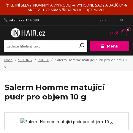
🌴 LETNÍ SLEVY, NOVINKY A VÝPRODEJ ☀️ VÝHODNÉ SADY A BALÍČKY 🔥
AKCE 2+1 ZDARMA 🎁 DÁRKY K OBJEDNÁVCE
+420 777 164 090
CZK
0
0 Kč
Menu
Úvod
STYLING
PUDRY
Salerm Homme matující pudr pro objem 10
g
Salerm Homme matující
pudr pro objem 10 g