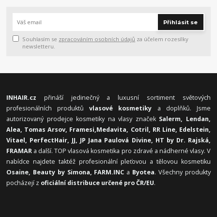
Přihlásit se
Souhlasím se
zpracováním osobních údajů
za účelem rozesílky
newsletteru.
INHAIR.cz
přináší jedinečný a luxusní sortiment světových
profesionálních produktů
vlasové kosmetiky
a doplňků. Jsme
autorizovaný prodejce kosmetiky na vlasy značek
Salerm, Lendan,
Alea, Tomas Arsov, Framesi,
Medavita, Cotril, RR Line, Edelstein,
Vitael,
PerfectHair, JJ, JP Jana Paulová Divine, HT by Dr. Rajská,
FRAMAR
a další. TOP vlasová kosmetika pro zdravé a nádherné vlasy. V
nabídce najdete taktéž profesionální pleťovou a tělovou kosmetiku
Osaine, Beauty by Simona, FARM.INC
a
Byotea
. Všechny produkty
pocházejí z
oficiální distribuce určené pro ČR/EU
.