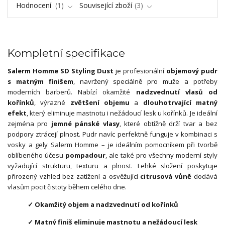
Hodnocení
1
Související zboží
3
Kompletní specifikace
Salerm Homme SD Styling Dust
je profesionální
objemový pudr
s matným finišem
, navržený speciálně pro muže a potřeby
moderních barberů. Nabízí okamžité
nadzvednutí vlasů od
kořínků
, výrazné
zvětšení objemu
a
dlouhotrvající matný
efekt
, který eliminuje mastnotu i nežádoucí lesk u kořínků. Je ideální
zejména pro
jemné pánské vlasy
, které obtížně drží tvar a bez
podpory ztrácejí plnost. Pudr navíc perfektně funguje v kombinaci s
vosky a gely Salerm Homme – je ideálním pomocníkem při tvorbě
oblíbeného účesu
pompadour
, ale také pro všechny moderní styly
vyžadující strukturu, texturu a plnost. Lehké složení poskytuje
přirozený vzhled bez zatížení a osvěžující
citrusová vůně
dodává
vlasům pocit čistoty během celého dne.
✓ Okamžitý objem a nadzvednutí od kořínků
✓ Matný finiš eliminuje mastnotu a nežádoucí lesk