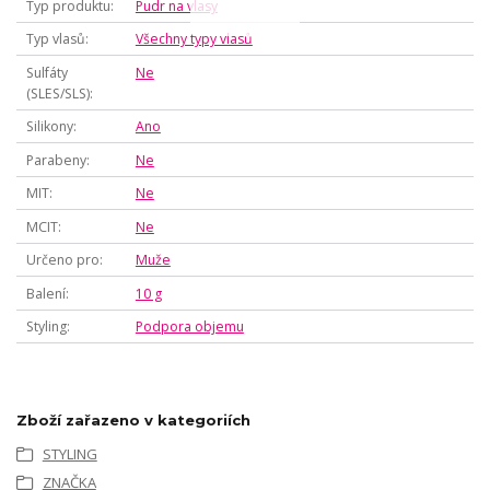
Typ produktu
Pudr na vlasy
Typ vlasů
Všechny typy vlasů
Sulfáty
Ne
(SLES/SLS)
Silikony
Ano
Parabeny
Ne
MIT
Ne
MCIT
Ne
Určeno pro
Muže
Balení
10 g
Styling
Podpora objemu
Zboží zařazeno v kategoriích
STYLING
ZNAČKA