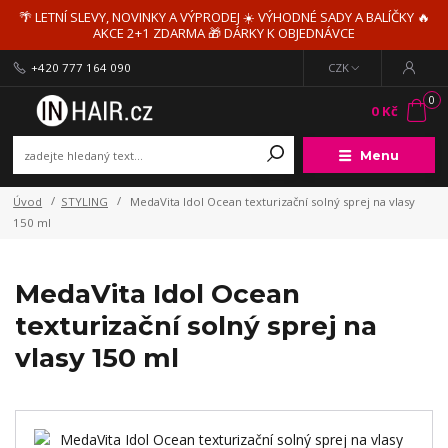
🌴 LETNÍ SLEVY, NOVINKY A VÝPRODEJ ☀️ VÝHODNÉ SADY A BALÍČKY 🔥
AKCE 2+1 ZDARMA 🎁 DÁRKY K OBJEDNÁVCE
+420 777 164 090
CZK
0
0 Kč
Menu
Úvod
STYLING
MedaVita Idol Ocean texturizační solný sprej na vlasy
150 ml
MedaVita Idol Ocean
texturizační solný sprej na
vlasy 150 ml