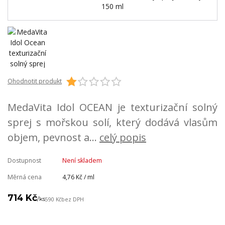
Ohodnotit produkt
MedaVita Idol OCEAN je texturizační solný
sprej s mořskou solí, který dodává vlasům
objem, pevnost a...
celý popis
Dostupnost
Není skladem
Měrná cena
4,76 Kč / ml
714 Kč
/
ks
590 Kč
bez DPH