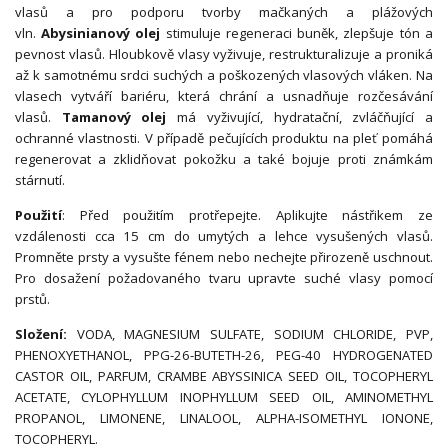
vlasů a pro podporu tvorby mačkaných a plážových
vln.
Abysinianový olej
stimuluje regeneraci buněk, zlepšuje tón a
pevnost vlasů. Hloubkově vlasy vyživuje, restrukturalizuje a proniká
až k samotnému srdci suchých a poškozených vlasových vláken. Na
vlasech vytváří bariéru, která chrání a usnadňuje rozčesávání
vlasů.
Tamanový olej
má vyživující, hydratační, zvláčňující a
ochranné vlastnosti. V případě pečujících produktu na pleť pomáhá
regenerovat a zklidňovat pokožku a také bojuje proti známkám
stárnutí.
Použití
: Před použitím protřepejte. Aplikujte nástřikem ze
vzdálenosti cca 15 cm do umytých a lehce vysušených vlasů.
Promněte prsty a vysušte fénem nebo nechejte přirozeně uschnout.
Pro dosažení požadovaného tvaru upravte suché vlasy pomocí
prstů.
Složení:
VODA, MAGNESIUM SULFATE, SODIUM CHLORIDE, PVP,
PHENOXYETHANOL, PPG-26-BUTETH-26, PEG-40 HYDROGENATED
CASTOR OIL, PARFUM, CRAMBE ABYSSINICA SEED OIL, TOCOPHERYL
ACETATE, CYLOPHYLLUM INOPHYLLUM SEED OIL, AMINOMETHYL
PROPANOL, LIMONENE, LINALOOL, ALPHA-ISOMETHYL IONONE,
TOCOPHERYL.