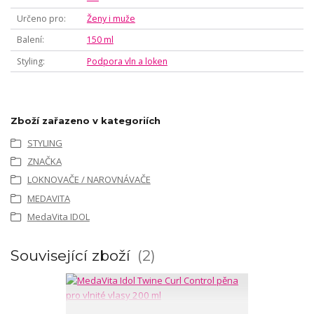
Určeno pro
Ženy i muže
Balení
150 ml
Styling
Podpora vln a loken
Zboží zařazeno v kategoriích
STYLING
ZNAČKA
LOKNOVAČE / NAROVNÁVAČE
MEDAVITA
MedaVita IDOL
Související zboží
2