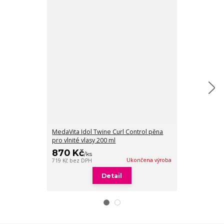
MedaVita Idol Twine Curl Control pěna
MedaVita Idol 
pro vlnité vlasy 200 ml
150 ml
870 Kč
714 Kč
/
ks
/
ks
Ukončena výroba
719 Kč
bez DPH
590 Kč
bez DPH
Detail