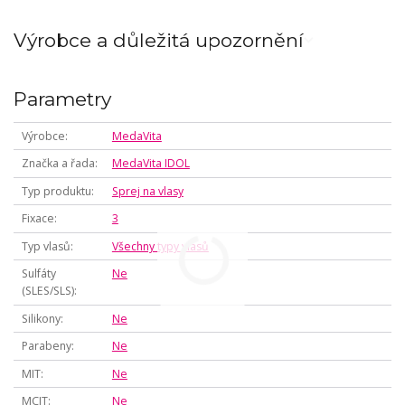
Výrobce a důležitá upozornění
Parametry
Výrobce
MedaVita
Značka a řada
MedaVita IDOL
Typ produktu
Sprej na vlasy
Fixace
3
Typ vlasů
Všechny typy vlasů
Sulfáty
Ne
(SLES/SLS)
Silikony
Ne
Parabeny
Ne
MIT
Ne
MCIT
Ne