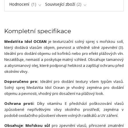
Hodnocení
1
Související zboží
2
Kompletní specifikace
MedaVita Idol OCEAN
je texturizační solný sprej s mořskou solí,
který dodává vlasům objem, pevnost a středně silné zpevnění (3).
Ideální pro dodání objemu od kořínků nebo pro efekt plážových vln.
Nezatěžuje, nemastí a poskytuje matný vzhled. Obsahuje tamanový
a abysinianový olej, které podporují hebkost a zajišťují ochranu před
okolními vlivy.
Doporučeno pro:
Ideální pro dodání textury všem typům vlasů.
Solný sprej MedaVita Idol Ocean je vhodný zejména pro dodání
objemu a pevnosti, vhodný pro dosažení na plážový look.
Ochrana proti:
Díky vitamínu E předchází poškozování vlasů
způsobené nepřívětivými vlivy okolního prostředí, zejména v
podobě oxidačního působení vlivem volných radikálů a UV záření.
Obsahuje
:
Mořskou sůl
pro zpevnění vlasů, přirozené zmatnění