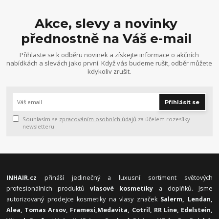
Akce, slevy a novinky
přednostně na Váš e-mail
Přihlaste se k odběru novinek a získejte informace o akčních
nabídkách a slevách jako první. Když vás budeme rušit, odběr můžete
kdykoliv zrušit.
Přihlásit se
Souhlasím se
zpracováním osobních údajů
za účelem rozesílky
newsletteru.
INHAIR.cz
přináší jedinečný a luxusní sortiment světových
profesionálních produktů
vlasové kosmetiky
a doplňků. Jsme
autorizovaný prodejce kosmetiky na vlasy značek
Salerm, Lendan,
Alea, Tomas Arsov, Framesi,
Medavita, Cotril, RR Line, Edelstein,