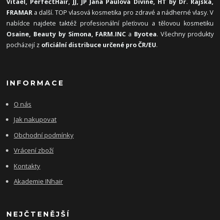
Vitael,
PerfectHair, JJ, JP Jana Paulová Divine, HT by Dr. Rajská,
FRAMAR
a další. TOP vlasová kosmetika pro zdravé a nádherné vlasy. V
nabídce najdete taktéž profesionální pleťovou a tělovou kosmetiku
Osaine, Beauty by Simona, FARM.INC
a
Byotea
. Všechny produkty
pocházejí z
oficiální distribuce určené pro ČR/EU
.
INFORMACE
O nás
Jak nakupovat
Obchodní podmínky
Vrácení zboží
Kontakty
Akademie INhair
NEJČTENĚJŠÍ