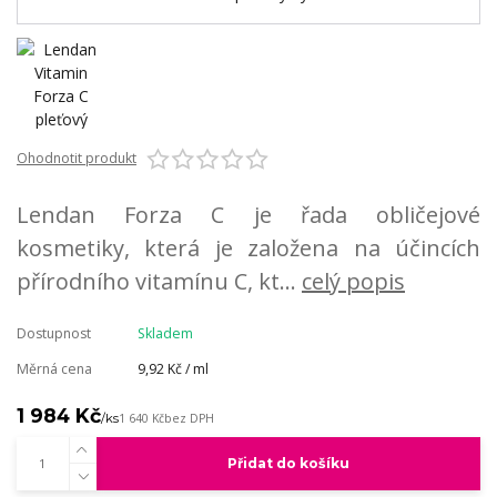
Ohodnotit produkt
Lendan Forza C je řada obličejové
kosmetiky, která je založena na účincích
přírodního vitamínu C, kt...
celý popis
Dostupnost
Skladem
Měrná cena
9,92 Kč / ml
1 984 Kč
/
ks
1 640 Kč
bez DPH
Přidat do košíku