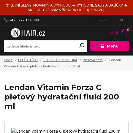
🌴 LETNÍ SLEVY, NOVINKY A VÝPRODEJ ☀️ VÝHODNÉ SADY A BALÍČKY 🔥
AKCE 2+1 ZDARMA 🎁 DÁRKY K OBJEDNÁVCE
+420 777 164 090
CZK
0
0 Kč
Menu
Úvod
PLEŤ A TĚLO
PLEŤOVÁ KOSMETIKA
Pleťová séra
Lendan
Vitamin Forza C pleťový hydratační fluid 200 ml
Lendan Vitamin Forza C
pleťový hydratační fluid 200
ml