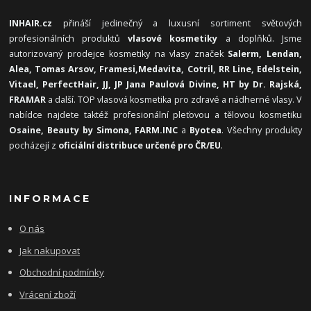
INHAIR.cz
přináší jedinečný a luxusní sortiment světových
profesionálních produktů
vlasové kosmetiky
a doplňků. Jsme
autorizovaný prodejce kosmetiky na vlasy značek
Salerm, Lendan,
Alea, Tomas Arsov, Framesi,
Medavita, Cotril, RR Line, Edelstein,
Vitael,
PerfectHair, JJ, JP Jana Paulová Divine, HT by Dr. Rajská,
FRAMAR
a další. TOP vlasová kosmetika pro zdravé a nádherné vlasy. V
nabídce najdete taktéž profesionální pleťovou a tělovou kosmetiku
Osaine, Beauty by Simona, FARM.INC
a
Byotea
. Všechny produkty
pocházejí z
oficiální distribuce určené pro ČR/EU
.
INFORMACE
O nás
Jak nakupovat
Obchodní podmínky
Vrácení zboží