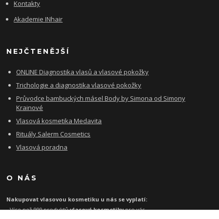
Kontakty
Akademie INhair
NEJČTENĚJŠÍ
ONLINE Diagnostika vlasů a vlasové pokožky
Trichologie a diagnostika vlasové pokožky
Průvodce bambuckých másel Body by Simona od Simony
Krainové
Vlasová kosmetika Medavita
Rituály Salerm Cosmetics
Vlasová poradna
O NÁS
Nakupovat vlasovou kosmetiku u nás se vyplatí:
- Více než 999 produktů
vlasové kosmetiky
pro vás