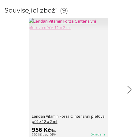
Související zboží
9
Lendan Vitamin Forza C intenzivní pleťová
VZOREK Lendan
péče 12 x 2 ml
intenzivní ple
80 Kč
956 Kč
/
ks
/
ks
66 Kč
bez DPH
Skladem
790 Kč
bez DPH