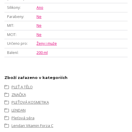
Silikony
Ano
Parabeny
Ne
MIT
Ne
MCIT
Ne
Určeno pro
Ženy i muže
Balení
200 ml
Zboží zařazeno v kategoriích
PLEŤ A TĚLO
ZNAČKA
PLEŤOVÁ KOSMETIKA
LENDAN
Pleťová séra
Lendan Vitamin Forza C