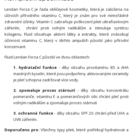
Lendan Forza C je řada obličejové kosmetiky, která je založena na
účincích přírodního vitamínu C, který je znám pro své mimořádné
zdravotní účinky. Vitamín C zabraňuje poškození pleti ultrafiaolovým
zářením, chrání proti volným radikálům a stimuluje syntézu
kolagenu. Fluid obsahuje aktivní látky a extrakty, které znásobují
účinnost vitamínu C, který v těchto ampulích působí jako přírodní
konzervant.
Fluid Lendan Forza C působí ve dvou oblastech:
1. hydratační funkce
- díky obsahu provitamínu B5 a AHA
mastných kyselin, které jsou podpořeny aktivovanými ceramidy
je pleť schopna zadržovat více vody.
2. zpomaluje proces stárnutí
- díky obsahu koncentrátu
pomeranče, vitamínu E a pomerančových silic chrání pleť proti
volným radikálům a zpomaluje proces stárnutí.
3. ochranná funkce
- díky obsahu SPF 20 chrání před UVA a
UVB zářením.
Doporučeno pro:
Všechny typy pleti, které potřebují hydratovat a