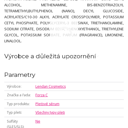
ALCOHOL, METHENAMINE, BIS-BENZOTRIAZOLYL
TETRAMETHYLBUTYLPHENOL (NANO), DECYL GLUCOSIDE,
ACRYLATES/C10-30 ALKYL ACRYLATE CROSSPOLYMER, POTASSIUM
CETYL PHOSPHATE, POLYGLYCERYL-3 BEESWAX, TRIETHANOLAMINE,
SODIUM CITRATE, DISODIUM EDTA, PHENOXYETHANOL, TRIETHYLENE
GLYCOL, POTASSIUM SORBATE, PARFUM (FRAGRANCE), LIMONENE,
LINALOOL.
Výrobce a důležitá upozornění
Parametry
Výrobce
Lendan Cosmetics
Značka a řada
Forza C
Typ produktu
Pleťové sérum
Typ pleti
Všechny typy pleti
Sulfáty
Ne
(SLES/SLS)