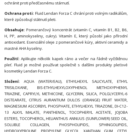
ochránit proti předčasnému stárnutí.
Ochrana proti:
Fluid Lendan Forza C chrání proti volným radikálům,
které způsobují státnutí pleti.
Obsahuje:
Pomerančový koncentrát (vitamín C, vitamín B1, B2, B6,
H, PP, aminokyseliny, cukry). Vitamín E, který působí jako přírodní
antioxidant. Esenciální oleje z pomerančové kúry, aktivní ceramidy a
mastné AHA kyseliny.
Použití:
Aplikujte několik kapek ráno a večer na řádně vyčištěnou
pleť. Fluid je možné používat společně s dalšími produkty pleťové
kosmetiky Lendan Forza C.
Složení:
AQUA (WATER/EAU), ETHYLHEXYL SALICYLATE, ETHYL
TRISILOXANE, BIS-ETHYLHEXYLOXYPHENOL METHOXYPHENYL
TRIAZINE, CAPRYLYL METHICONE, GLYCERIN, SILICA, POLGLYCERYL-6
DISTEARATE, CITRUS AURANTIUM DULCIS (ORANGE) FRUIT WATER,
MAGNESIUM ASCORBYL PHOSPHATE, ETHYLHEXYL TRIAZONE, DI-C12-
13 ALKYL MALATE, PANTHENOL, TOCOPHERYL ACETATE, JOJOBA
ESTERS, TOCOPHEROL, HELIANTHUS ANNUUS (SUNFLOWER) SEED OIL,
SOLUBLE COLLAGEN, PHOSPHOLIPIDS, SPHINGOLIPIDS,
HYDROXYPROLINE, PROPYLENE GLYCOL, XANTHAN GUM, CETYL