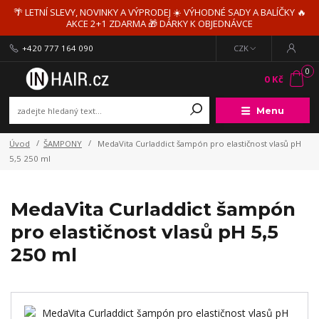
🌴 LETNÍ SLEVY, NOVINKY A VÝPRODEJ ☀️ VÝHODNÉ SADY A BALÍČKY 🔥
AKCE 2+1 ZDARMA 🎁 DÁRKY K OBJEDNÁVCE
+420 777 164 090
CZK
0
0 Kč
Menu
Úvod
ŠAMPONY
MedaVita Curladdict šampón pro elastičnost vlasů pH
5,5 250 ml
MedaVita Curladdict šampón
pro elastičnost vlasů pH 5,5
250 ml