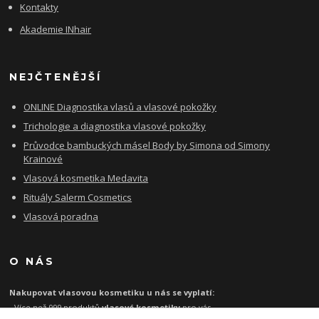
Kontakty
Akademie INhair
NEJČTENĚJŠÍ
ONLINE Diagnostika vlasů a vlasové pokožky
Trichologie a diagnostika vlasové pokožky
Průvodce bambuckých másel Body by Simona od Simony
Krainové
Vlasová kosmetika Medavita
Rituály Salerm Cosmetics
Vlasová poradna
O NÁS
Nakupovat vlasovou kosmetiku u nás se vyplatí:
- Více než 999 produktů
vlasové kosmetiky
pro vás