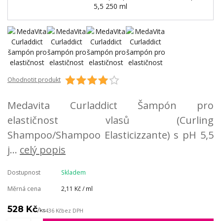
Ohodnotit produkt
Medavita Curladdict Šampón pro
elastičnost vlasů (Curling
Shampoo/Shampoo Elasticizzante) s pH 5,5
j...
celý popis
Dostupnost
Skladem
Měrná cena
2,11 Kč / ml
528 Kč
/
ks
436 Kč
bez DPH