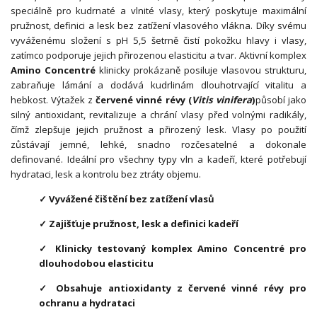
speciálně pro kudrnaté a vlnité vlasy, který poskytuje maximální
pružnost, definici a lesk bez zatížení vlasového vlákna. Díky svému
vyváženému složení s pH 5,5 šetrně čistí pokožku hlavy i vlasy,
zatímco podporuje jejich přirozenou elasticitu a tvar. Aktivní komplex
Amino Concentré
klinicky prokázaně posiluje vlasovou strukturu,
zabraňuje lámání a dodává kudrlinám dlouhotrvající vitalitu a
hebkost. Výtažek z
červené vinné révy (
Vitis vinifera
)
působí jako
silný antioxidant, revitalizuje a chrání vlasy před volnými radikály,
čímž zlepšuje jejich pružnost a přirozený lesk. Vlasy po použití
zůstávají jemné, lehké, snadno rozčesatelné a dokonale
definované. Ideální pro všechny typy vln a kadeří, které potřebují
hydrataci, lesk a kontrolu bez ztráty objemu.
✓ Vyvážené čištění bez zatížení vlasů
✓ Zajišťuje pružnost, lesk a definici kadeří
✓ Klinicky testovaný komplex Amino Concentré pro
dlouhodobou elasticitu
✓ Obsahuje antioxidanty z červené vinné révy pro
ochranu a hydrataci