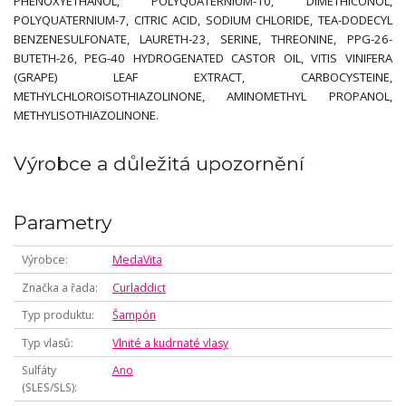
PHENOXYETHANOL, POLYQUATERNIUM-10, DIMETHICONOL,
POLYQUATERNIUM-7, CITRIC ACID, SODIUM CHLORIDE, TEA-DODECYL
BENZENESULFONATE, LAURETH-23, SERINE, THREONINE, PPG-26-
BUTETH-26, PEG-40 HYDROGENATED CASTOR OIL, VITIS VINIFERA
(GRAPE) LEAF EXTRACT, CARBOCYSTEINE,
METHYLCHLOROISOTHIAZOLINONE, AMINOMETHYL PROPANOL,
METHYLISOTHIAZOLINONE.
Výrobce a důležitá upozornění
Parametry
Výrobce
MedaVita
Značka a řada
Curladdict
Typ produktu
Šampón
Typ vlasů
Vlnité a kudrnaté vlasy
Sulfáty
Ano
(SLES/SLS)