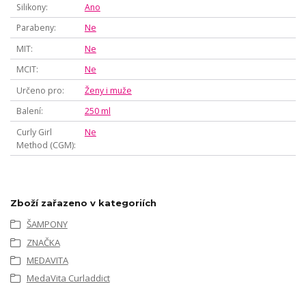
Silikony
Ano
Parabeny
Ne
MIT
Ne
MCIT
Ne
Určeno pro
Ženy i muže
Balení
250 ml
Curly Girl
Ne
Method (CGM)
Zboží zařazeno v kategoriích
ŠAMPONY
ZNAČKA
MEDAVITA
MedaVita Curladdict