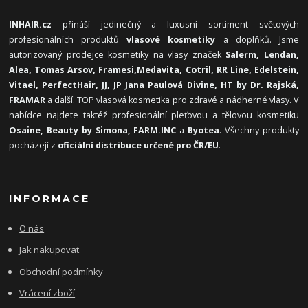
INHAIR.cz
přináší jedinečný a luxusní sortiment světových
profesionálních produktů
vlasové kosmetiky
a doplňků. Jsme
autorizovaný prodejce kosmetiky na vlasy značek
Salerm, Lendan,
Alea, Tomas Arsov, Framesi,
Medavita, Cotril, RR Line, Edelstein,
Vitael,
PerfectHair, JJ, JP Jana Paulová Divine, HT by Dr. Rajská,
FRAMAR
a další. TOP vlasová kosmetika pro zdravé a nádherné vlasy. V
nabídce najdete taktéž profesionální pleťovou a tělovou kosmetiku
Osaine, Beauty by Simona, FARM.INC
a
Byotea
. Všechny produkty
pocházejí z
oficiální distribuce určené pro ČR/EU
.
INFORMACE
O nás
Jak nakupovat
Obchodní podmínky
Vrácení zboží