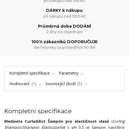
při nákupu nad 1199 Kč
DÁRKY k nákupu
při nákupu nad 1500 Kč
Průměrná doba DODÁNÍ
2 dny od objednání
100% zákazníků DOPORUČUJE
dle heureky za posledních 90 dní
Kompletní specifikace
Parametry
Hodnocení
1
Související zboží
5
Kompletní specifikace
Medavita Curladdict Šampón pro elastičnost vlasů
(
Curling
Shampoo/Shampoo Elasticizzante
) s pH 5,5 je šampon navržený