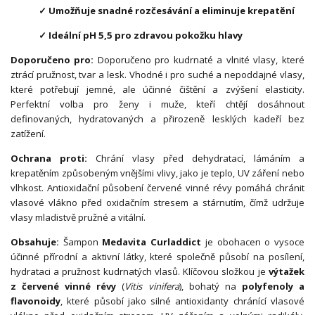
✓ Umožňuje snadné rozčesávání a eliminuje krepatění
✓ Ideální pH 5,5 pro zdravou pokožku hlavy
Doporučeno pro:
Doporučeno pro kudrnaté a vlnité vlasy, které
ztrácí pružnost, tvar a lesk. Vhodné i pro suché a nepoddajné vlasy,
které potřebují jemné, ale účinné čištění a zvýšení elasticity.
Perfektní volba pro ženy i muže, kteří chtějí dosáhnout
definovaných, hydratovaných a přirozeně lesklých kadeří bez
zatížení.
Ochrana proti:
Chrání vlasy před dehydratací, lámáním a
krepatěním způsobeným vnějšími vlivy, jako je teplo, UV záření nebo
vlhkost. Antioxidační působení červené vinné révy pomáhá chránit
vlasové vlákno před oxidačním stresem a stárnutím, čímž udržuje
vlasy mladistvě pružné a vitální.
Obsahuje:
Šampon
Medavita Curladdict
je obohacen o vysoce
účinné přírodní a aktivní látky, které společně působí na posílení,
hydrataci a pružnost kudrnatých vlasů. Klíčovou složkou je
výtažek
z červené vinné révy
(
Vitis vinifera
), bohatý na
polyfenoly a
flavonoidy
, které působí jako silné antioxidanty chránící vlasové