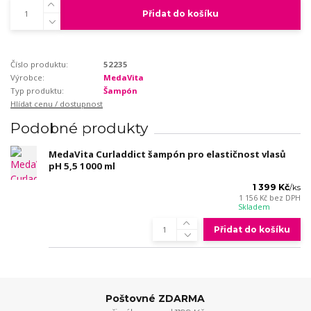
Přidat do košíku
Číslo produktu:
52235
Výrobce:
MedaVita
Typ produktu:
Šampón
Hlídat cenu / dostupnost
Podobné produkty
MedaVita Curladdict šampón pro elastičnost vlasů
pH 5,5 1000 ml
1 399 Kč
/
ks
1 156 Kč
bez DPH
Skladem
Přidat do košíku
Poštovné ZDARMA