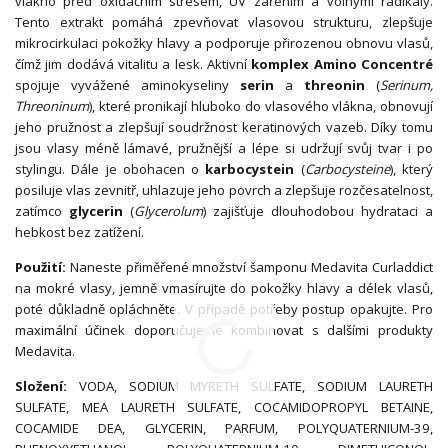
vlákno před oxidačním stresem, UV zářením a volnými radikály.
Tento extrakt pomáhá zpevňovat vlasovou strukturu, zlepšuje
mikrocirkulaci pokožky hlavy a podporuje přirozenou obnovu vlasů,
čímž jim dodává vitalitu a lesk. Aktivní
komplex Amino Concentré
spojuje vyvážené aminokyseliny
serin
a
threonin
(
Serinum,
Threoninum
), které pronikají hluboko do vlasového vlákna, obnovují
jeho pružnost a zlepšují soudržnost keratinových vazeb. Díky tomu
jsou vlasy méně lámavé, pružnější a lépe si udržují svůj tvar i po
stylingu. Dále je obohacen o
karbocystein
(
Carbocysteine
), který
posiluje vlas zevnitř, uhlazuje jeho povrch a zlepšuje rozčesatelnost,
zatímco
glycerin
(
Glycerolum
) zajišťuje dlouhodobou hydrataci a
hebkost bez zatížení.
Použití:
Naneste přiměřené množství šamponu Medavita Curladdict
na mokré vlasy, jemně vmasírujte do pokožky hlavy a délek vlasů,
poté důkladně opláchněte. V případě potřeby postup opakujte. Pro
maximální účinek doporučujeme kombinovat s dalšími produkty
Medavita.
Složení:
VODA, SODIUM MYRETH SULFATE, SODIUM LAURETH
SULFATE, MEA LAURETH SULFATE, COCAMIDOPROPYL BETAINE,
COCAMIDE DEA, GLYCERIN, PARFUM, POLYQUATERNIUM-39,