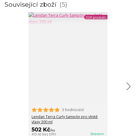
Související zboží
5
TOP produkt
3 hodnocení
Lendan Terra 
vlasy 300 ml
Lendan Terra Curly šampón pro vlnité
vlasy 300 ml
502 Kč
502 Kč
/
ks
/
ks
Skladem
415 Kč
bez DPH
415 Kč
bez DPH