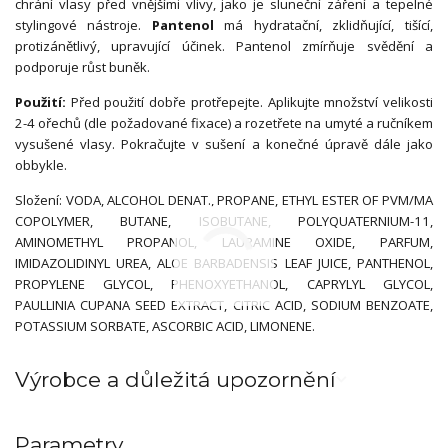
chrání vlasy před vnějšími vlivy, jako je sluneční záření a tepelné
stylingové nástroje.
Pantenol
má hydratační, zklidňující, tišící,
protizánětlivý, upravující účinek. Pantenol zmírňuje svědění a
podporuje růst buněk.
Použití
:
Před použití dobře protřepejte. Aplikujte množství velikosti
2-4 ořechů (dle požadované fixace) a rozetřete na umyté a ručníkem
vysušené vlasy. Pokračujte v sušení a konečné úpravě dále jako
obbykle.
Složení: VODA, ALCOHOL DENAT., PROPANE, ETHYL ESTER OF PVM/MA
COPOLYMER, BUTANE, ISOBUTANE, POLYQUATERNIUM-11,
AMINOMETHYL PROPANOL, LAURAMINE OXIDE, PARFUM,
IMIDAZOLIDINYL UREA, ALOE BARBADENSIS LEAF JUICE, PANTHENOL,
PROPYLENE GLYCOL, PHENOXYETHANOL, CAPRYLYL GLYCOL,
PAULLINIA CUPANA SEED EXTRACT, CITRIC ACID, SODIUM BENZOATE,
POTASSIUM SORBATE, ASCORBIC ACID, LIMONENE.
Výrobce a důležitá upozornění
Parametry