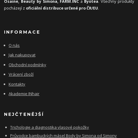
Osaine, Beauty by Simona, FARM.INC
a
Byotea
. Všechny produkty
pocházejí z
oficiální distribuce určené pro ČR/EU
.
INFORMACE
O nás
Jak nakupovat
Obchodní podmínky
Vrácení zboží
Kontakty
Akademie INhair
NEJČTENĚJŠÍ
Trichologie a diagnostika vlasové pokožky
Průvodce bambuckých másel Body by Simona od Simony