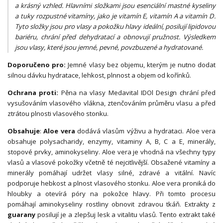
a krásný vzhled. Hlavními složkami jsou esenciální mastné kyseliny
a tuky rozpustné vitamíny, jako je vitamín E, vitamín A a vitamín D.
Tyto složky jsou pro vlasy a pokožku hlavy ideální, posilují lipidovou
bariéru, chrání před dehydratací a obnovují pružnost. Výsledkem
jsou vlasy, které jsou jemné, pevné, povzbuzené a hydratované.
Doporučeno pro:
Jemné vlasy bez objemu, kterým je nutno dodat
silnou dávku hydratace, lehkost, plnnost a objem od kořínků.
Ochrana proti:
Pěna na vlasy Medavital IDOl Design chrání před
vysušováním vlasového vlákna, ztenčováním průměru vlasu a před
ztrátou plnosti vlasového stonku.
Obsahuje
:
Aloe vera
dodává vlasům výživu a hydrataci. Aloe vera
obsahuje polysacharidy, enzymy, vitaminy A, B, C a E, minerály,
stopové prvky, aminokyseliny. Aloe vera je vhodná na všechny typy
vlasů a vlasové pokožky včetně té nejcitlivější. Obsažené vitamíny a
minerály pomáhají udržet vlasy silné, zdravé a vitální. Navíc
podporuje hebkost a plnost vlasového stonku. Aloe vera proniká do
hloubky a otevírá póry na pokožce hlavy. Při tomto procesu
pomáhají aminokyseliny rostliny obnovit zdravou tkáň. Extrakty z
guarany
posilují je a zlepšuj lesk a vitalitu vlasů. Tento extrakt také