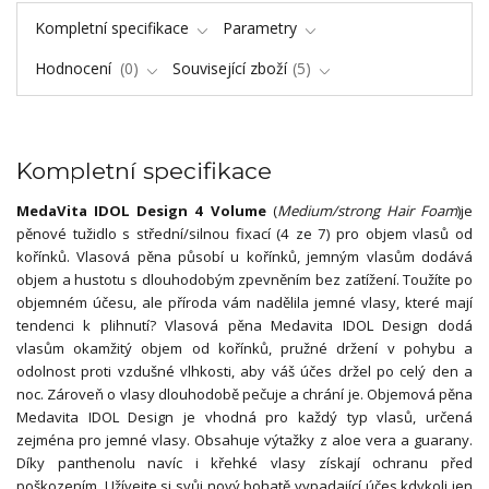
Kompletní specifikace
Parametry
Hodnocení
0
Související zboží
5
Kompletní specifikace
MedaVita IDOL Design 4 Volume
(
Medium/strong Hair Foam
)
je
pěnové tužidlo s střední/silnou fixací (4 ze 7) pro objem vlasů od
kořínků. Vlasová pěna působí u kořínků, jemným vlasům dodává
objem a hustotu s dlouhodobým zpevněním bez zatížení. Toužíte po
objemném účesu, ale příroda vám nadělila jemné vlasy, které mají
tendenci k plihnutí? Vlasová pěna Medavita IDOL Design dodá
vlasům okamžitý objem od kořínků, pružné držení v pohybu a
odolnost proti vzdušné vlhkosti, aby váš účes držel po celý den a
noc. Zároveň o vlasy dlouhodobě pečuje a chrání je. Objemová pěna
Medavita IDOL Design je vhodná pro každý typ vlasů, určená
zejména pro jemné vlasy. Obsahuje výtažky z aloe vera a guarany.
Díky panthenolu navíc i křehké vlasy získají ochranu před
poškozením. Užívejte si svůj nový bohatě vypadající účes kdykoli jen