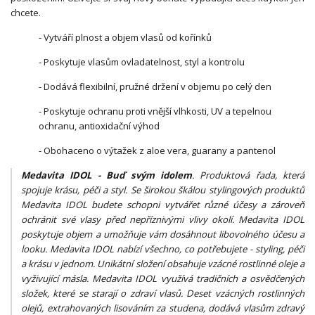
chcete.
- Vytváří plnost a objem vlasů od kořínků
- Poskytuje vlasům ovladatelnost, styl a kontrolu
- Dodává flexibilní, pružné držení v objemu po celý den
- Poskytuje ochranu proti vnější vlhkosti, UV a tepelnou
ochranu, antioxidační výhod
- Obohaceno o výtažek z aloe vera, guarany a pantenol
Medavita IDOL - Buď svým idolem
. Produktová řada, která
spojuje krásu, péči a styl. Se širokou škálou stylingových produktů
Medavita IDOL budete schopni vytvářet různé účesy a zároveň
ochránit své vlasy před nepříznivými vlivy okolí. Medavita IDOL
poskytuje objem a umožňuje vám dosáhnout libovolného účesu a
looku. Medavita IDOL nabízí všechno, co potřebujete - styling, péči
a krásu v jednom. Unikátní složení obsahuje vzácné rostlinné oleje a
vyživující másla. Medavita IDOL využívá tradičních a osvědčených
složek, které se starají o zdraví vlasů. Deset vzácných rostlinných
olejů, extrahovaných lisováním za studena, dodává vlasům zdravý