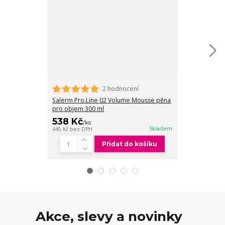
2 hodnocení
Salerm Pro.Line 02 Volume Mousse pěna
Salerm Pro.Li
pro objem 300 ml
objem 250 ml
538 Kč
538 Kč
/
ks
/
ks
Skladem
445 Kč
bez DPH
445 Kč
bez DPH
Přidat do košíku
Akce, slevy a novinky