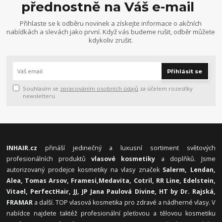
přednostně na Váš e-mail
Přihlaste se k odběru novinek a získejte informace o akčních
nabídkách a slevách jako první. Když vás budeme rušit, odběr můžete
kdykoliv zrušit.
Přihlásit se
Souhlasím se
zpracováním osobních údajů
za účelem rozesílky
newsletteru.
INHAIR.cz
přináší jedinečný a luxusní sortiment světových
profesionálních produktů
vlasové kosmetiky
a doplňků. Jsme
autorizovaný prodejce kosmetiky na vlasy značek
Salerm, Lendan,
Alea, Tomas Arsov, Framesi,
Medavita, Cotril, RR Line, Edelstein,
Vitael,
PerfectHair, JJ, JP Jana Paulová Divine, HT by Dr. Rajská,
FRAMAR
a další. TOP vlasová kosmetika pro zdravé a nádherné vlasy. V
nabídce najdete taktéž profesionální pleťovou a tělovou kosmetiku