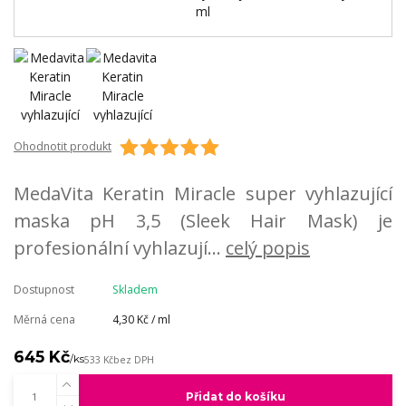
Ohodnotit produkt
MedaVita Keratin Miracle super vyhlazující
maska pH 3,5 (Sleek Hair Mask) je
profesionální vyhlazují...
celý popis
Dostupnost
Skladem
Měrná cena
4,30 Kč / ml
645 Kč
/
ks
533 Kč
bez DPH
Přidat do košíku