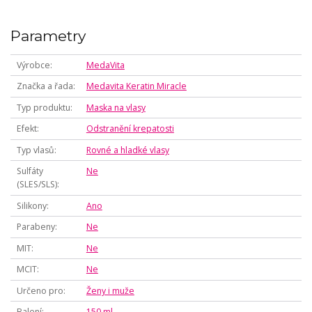
Parametry
Výrobce
MedaVita
Značka a řada
Medavita Keratin Miracle
Typ produktu
Maska na vlasy
Efekt
Odstranění krepatosti
Typ vlasů
Rovné a hladké vlasy
Sulfáty
Ne
(SLES/SLS)
Silikony
Ano
Parabeny
Ne
MIT
Ne
MCIT
Ne
Určeno pro
Ženy i muže
Balení
150 ml