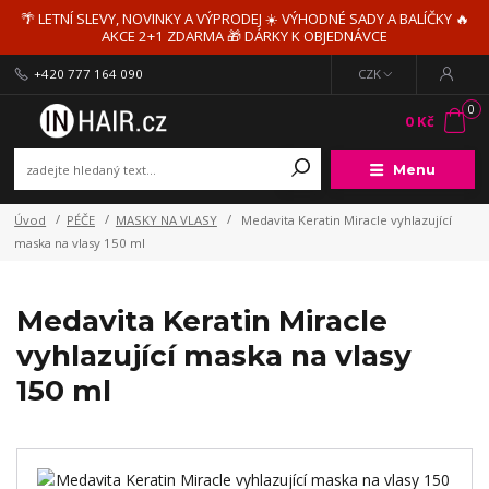
🌴 LETNÍ SLEVY, NOVINKY A VÝPRODEJ ☀️ VÝHODNÉ SADY A BALÍČKY 🔥
AKCE 2+1 ZDARMA 🎁 DÁRKY K OBJEDNÁVCE
+420 777 164 090
CZK
0
0 Kč
Menu
Úvod
PÉČE
MASKY NA VLASY
Medavita Keratin Miracle vyhlazující
maska na vlasy 150 ml
Medavita Keratin Miracle
vyhlazující maska na vlasy
150 ml