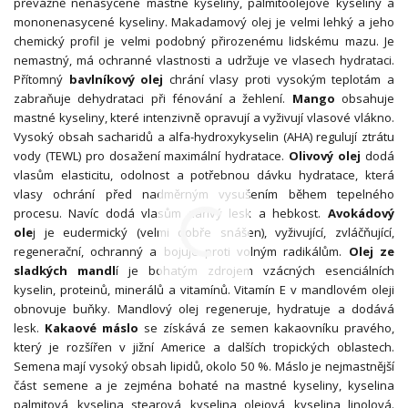
převážně nenasycené mastné kyseliny, palmitoolejové kyseliny a
mononenasycené kyseliny. Makadamový olej je velmi lehký a jeho
chemický profil je velmi podobný přirozenému lidskému mazu. Je
nemastný, má ochranné vlastnosti a udržuje ve vlasech hydrataci.
Přítomný
bavlníkový olej
chrání vlasy proti vysokým teplotám a
zabraňuje dehydrataci při fénování a žehlení.
Mango
obsahuje
mastné kyseliny, které intenzivně opravují a vyživují vlasové vlákno.
Vysoký obsah sacharidů a alfa-hydroxykyselin (AHA) regulují ztrátu
vody (TEWL) pro dosažení maximální hydratace.
Olivový olej
dodá
vlasům elasticitu, odolnost a potřebnou dávku hydratace, která
vlasy ochrání před nadměrným vysušením během tepelného
procesu. Navíc dodá vlasům zářivý lesk a hebkost.
Avokádový
ole
j je eudermický (velmi dobře snášen), vyživující, zvláčňující,
regenerační, ochranný a bojuje proti volným radikálům.
Olej ze
sladkých mandl
í je bohatým zdrojem vzácných esenciálních
kyselin, proteinů, minerálů a vitamínů. Vitamín E v mandlovém oleji
obnovuje buňky. Mandlový olej regeneruje, hydratuje a dodává
lesk.
Kakaové máslo
se získává ze semen kakaovníku pravého,
který je rozšířen v jižní Americe a dalších tropických oblastech.
Semena mají vysoký obsah lipidů, okolo 50 %. Máslo je nejmastnější
část semene a je zejména bohaté na mastné kyseliny, kyselina
palmitová, kyselina stearová, kyselina olejová, kyselina linolová.