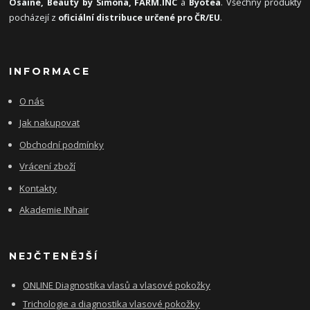
Osaine, Beauty by Simona, FARM.INC
a
Byotea
. Všechny produkty
pocházejí z
oficiální distribuce určené pro ČR/EU
.
INFORMACE
O nás
Jak nakupovat
Obchodní podmínky
Vrácení zboží
Kontakty
Akademie INhair
NEJČTENĚJŠÍ
ONLINE Diagnostika vlasů a vlasové pokožky
Trichologie a diagnostika vlasové pokožky