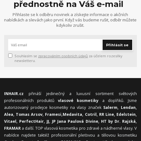
přednostně na Váš e-mail
Přihlaste se k odběru novinek a získejte informace o akčních
nabídkách a slevách jako první. Když vás budeme rušit, odběr můžete
kdykoliv zrušit.
Přihlásit se
Souhlasím se
zpracováním osobních údajů
za účelem rozesílky
newsletteru.
INHAIR.cz
přináší jedinečný a luxusní sortiment světových
profesionálních produktů
vlasové kosmetiky
a doplňků. Jsme
autorizovaný prodejce kosmetiky na vlasy značek
Salerm, Lendan,
Alea, Tomas Arsov, Framesi,
Medavita, Cotril, RR Line, Edelstein,
Vitael,
PerfectHair, JJ, JP Jana Paulová Divine, HT by Dr. Rajská,
FRAMAR
a další. TOP vlasová kosmetika pro zdravé a nádherné vlasy. V
nabídce najdete taktéž profesionální pleťovou a tělovou kosmetiku