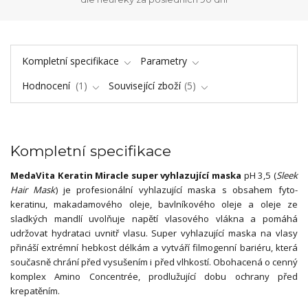
Kompletní specifikace
Parametry
Hodnocení
1
Související zboží
5
Kompletní specifikace
MedaVita Keratin Miracle super vyhlazující maska
pH 3,5 (
Sleek
Hair Mask
) je profesionální vyhlazující maska s obsahem fyto-
keratinu, makadamového oleje, bavlníkového oleje a oleje ze
sladkých mandlí uvolňuje napětí vlasového vlákna a pomáhá
udržovat hydrataci uvnitř vlasu. Super vyhlazující maska na vlasy
přináší extrémní hebkost délkám a vytváří filmogenní bariéru, která
současně chrání před vysušením i před vlhkostí. Obohacená o cenný
komplex Amino Concentrée, prodlužující dobu ochrany před
krepatěním.