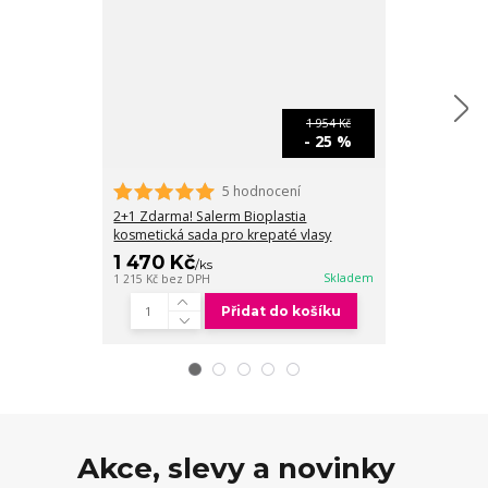
1 954 Kč
- 25 %
5 hodnocení
2+1 Zdarma! Salerm Bioplastia
Salerm Biopla
kosmetická sada pro krepaté vlasy
krepaté vlasy
1 470 Kč
1 035 Kč
/
ks
/
k
Skladem
1 215 Kč
bez DPH
855 Kč
bez DPH
Přidat do košíku
Akce, slevy a novinky