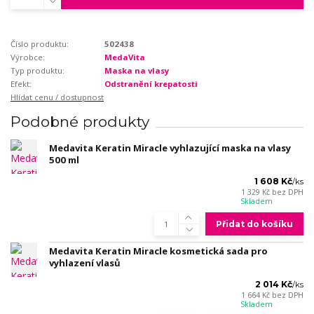
Číslo produktu:
502438
Výrobce:
MedaVita
Typ produktu:
Maska na vlasy
Efekt:
Odstranění krepatosti
Hlídat cenu / dostupnost
Podobné produkty
Medavita Keratin Miracle vyhlazující maska na vlasy
500 ml
1 608 Kč
/
ks
1 329 Kč
bez DPH
Skladem
Přidat do košíku
Medavita Keratin Miracle kosmetická sada pro
vyhlazení vlasů
2 014 Kč
/
ks
1 664 Kč
bez DPH
Skladem