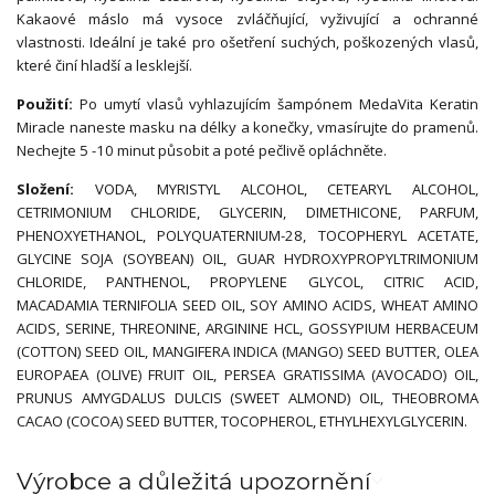
Kakaové máslo má vysoce zvláčňující, vyživující a ochranné
vlastnosti. Ideální je také pro ošetření suchých, poškozených vlasů,
které činí hladší a lesklejší.
Použití:
Po umytí vlasů vyhlazujícím šampónem MedaVita Keratin
Miracle naneste masku na délky a konečky, vmasírujte do pramenů.
Nechejte 5 -10 minut působit a poté pečlivě opláchněte.
Složení:
VODA, MYRISTYL ALCOHOL, CETEARYL ALCOHOL,
CETRIMONIUM CHLORIDE, GLYCERIN, DIMETHICONE, PARFUM,
PHENOXYETHANOL, POLYQUATERNIUM-28, TOCOPHERYL ACETATE,
GLYCINE SOJA (SOYBEAN) OIL, GUAR HYDROXYPROPYLTRIMONIUM
CHLORIDE, PANTHENOL, PROPYLENE GLYCOL, CITRIC ACID,
MACADAMIA TERNIFOLIA SEED OIL, SOY AMINO ACIDS, WHEAT AMINO
ACIDS, SERINE, THREONINE, ARGININE HCL, GOSSYPIUM HERBACEUM
(COTTON) SEED OIL, MANGIFERA INDICA (MANGO) SEED BUTTER, OLEA
EUROPAEA (OLIVE) FRUIT OIL, PERSEA GRATISSIMA (AVOCADO) OIL,
PRUNUS AMYGDALUS DULCIS (SWEET ALMOND) OIL, THEOBROMA
CACAO (COCOA) SEED BUTTER, TOCOPHEROL, ETHYLHEXYLGLYCERIN.
Výrobce a důležitá upozornění