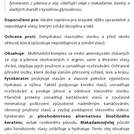
fytokeratin z pšenice a sóji, ošetřující oleje z makadamie, bavlny a
sladkých mandlí s kyselinou glyoxalovou.
Doporučeno pro:
Ideální zejména pro krepaté, těžko upravitelné a
nepoddajné vlasy, kterým schází disciplína a takt.
Ochrana proti:
Dehydrataci vlasového stonku a před okolní
vlhkostí, která způsobuje nepoddajnost a zvlnění vlasů.
Obsahuje:
Multifunkční komplex ze směsi aminokyselin získaných
ze sóji a pšenice obohacených o arginin, serin a threonin vlasy
chrání, zlepšuje jejich pružnost a usnadňuje rozčesávání. Ochranné
přírodní složky, které dodají vlasům přirozený vzhled, lesk a krásu.
Fytokeratin
poskytuje vlasům a vlasové pokožce výjimečnou
hydrataci a výživu. Taktéž podporuje kondici vlasů, usnadňuje
rozčesávání a posiluje plnost a odolnost vlasového stonku.
Pšeničné proteiny usnadňují kartáčování vlasů a současně
minimalizují poškození způsobené nadměrným kartáčováním,
obnovují pružnost vlasů a zvyšují poddajnost vlasového vlákna.
Fytokeratin je
plnohodnotnou alternativou živočišného
keratinu,
avšak rostlinného původu.
Makadamový
olej
působí
jako kondicionér, vlasy zvláčňuje a hydratuje. Tento olej obsahuje