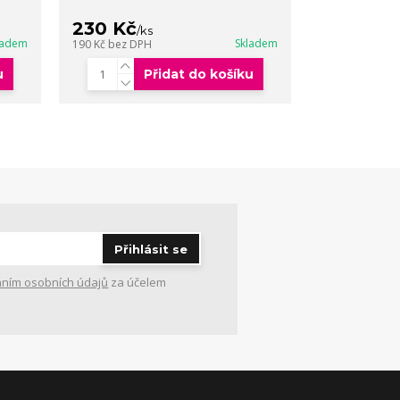
230 Kč
399 Kč
/
ks
/
k
ladem
Skladem
190 Kč
bez DPH
330 Kč
bez DP
u
Přidat do košíku
Přihlásit se
ním osobních údajů
za účelem