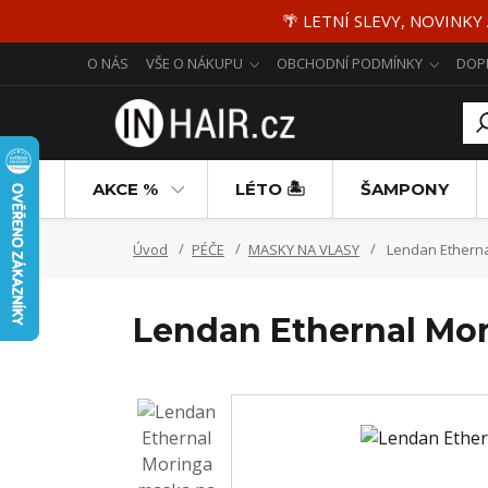
🌴 LETNÍ SLEVY, NOVINKY
O NÁS
VŠE O NÁKUPU
OBCHODNÍ PODMÍNKY
DOP
AKCE %
LÉTO 🏝️
ŠAMPONY
Úvod
PÉČE
MASKY NA VLASY
Lendan Etherna
Lendan Ethernal Mor