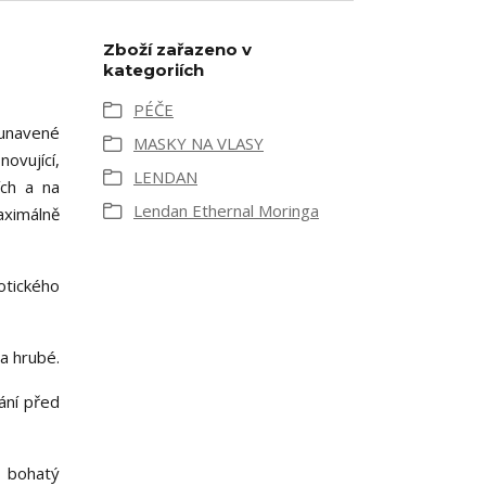
Zboží zařazeno v
kategoriích
PÉČE
 unavené
MASKY NA VLASY
ovující,
LENDAN
ích a na
Lendan Ethernal Moringa
aximálně
otického
a hrubé.
ání před
e bohatý