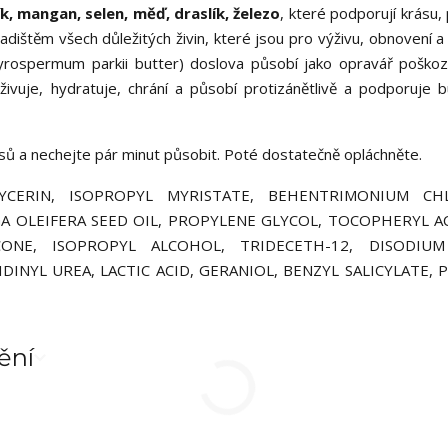
k, mangan, selen, měď, draslík, železo
, které podporují krásu,
kladištěm všech důležitých živin, které jsou pro výživu, obnovení 
rospermum parkii butter) doslova působí jako opravář poško
yživuje, hydratuje, chrání a působí protizánětlivě a podporuje 
sů a nechejte pár minut působit. Poté dostatečně opláchněte.
CERIN, ISOPROPYL MYRISTATE, BEHENTRIMONIUM CHL
 OLEIFERA SEED OIL, PROPYLENE GLYCOL, TOCOPHERYL A
ONE, ISOPROPYL ALCOHOL, TRIDECETH-12, DISODIUM
NYL UREA, LACTIC ACID, GERANIOL, BENZYL SALICYLATE, 
ění