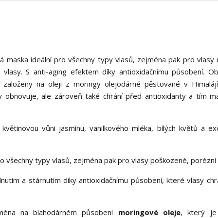
vá maska ideální pro všechny typy vlasů, zejména pak pro vlasy
lasy. S anti-aging efektem díky antioxidačnímu působení. Obn
u založeny na oleji z moringy olejodárné pěstované v Himaláj
 obnovuje, ale zároveň také chrání před antioxidanty a tím m
větinovou vůni jasmínu, vanilkového mléka, bílých květů a ex
 všechny typy vlasů, zejména pak pro vlasy poškozené, porézní 
nutím a stárnutím díky antioxidačnímu působení, které vlasy chr
ména na blahodárném působení
moringové oleje
, který j