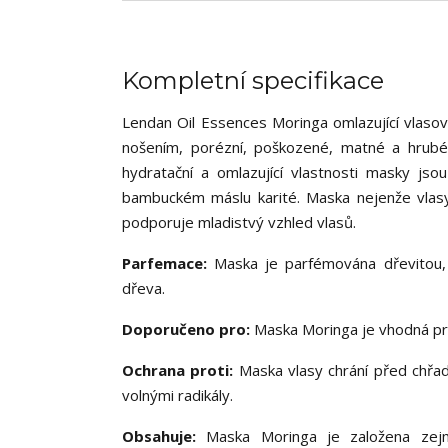
Kompletní specifikace
Lendan Oil Essences Moringa omlazující vlaso
nošením, porézní, poškozené, matné a hrubé v
hydratační a omlazující vlastnosti masky jso
bambuckém máslu karité. Maska nejenže vlasy
podporuje mladistvý vzhled vlasů.
Parfemace:
Maska je parfémována dřevitou, k
dřeva.
Doporučeno pro:
Maska Moringa je vhodná pro
Ochrana proti:
Maska vlasy chrání před chřad
volnými radikály.
Obsahuje:
Maska Moringa je založena zej