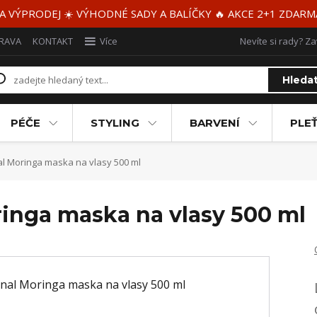
 A VÝPRODEJ ☀️ VÝHODNÉ SADY A BALÍČKY 🔥 AKCE 2+1 ZDAR
RAVA
KONTAKT
Více
Nevíte si rady? Za
Hleda
PÉČE
STYLING
BARVENÍ
PLEŤ
l Moringa maska na vlasy 500 ml
inga maska na vlasy 500 ml