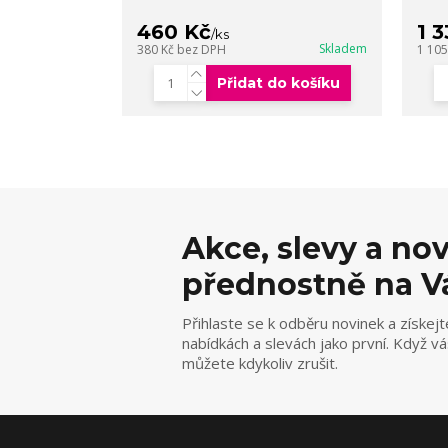
460 Kč
1 
/
ks
Skladem
380 Kč
bez DPH
1 10
Přidat do košíku
Akce, slevy a no
přednostně na V
Přihlaste se k odběru novinek a získejt
nabídkách a slevách jako první. Když v
můžete kdykoliv zrušit.