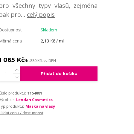
pro všechny typy vlasů, zejména
pak pro...
celý popis
Dostupnost
Skladem
Měrná cena
2,13 Kč / ml
1 065 Kč
/
ks
880 Kč
bez DPH
Přidat do košíku
Číslo produktu:
1154081
Výrobce:
Lendan Cosmetics
Typ produktu:
Maska na vlasy
Hlídat cenu / dostupnost