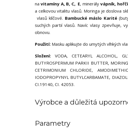
na
vitamíny A, B, C, E
, minerály
vápník, hořčí
a celkovou vitalitu vlasů. Moringa je doslova s
vlasů klíčové.
Bambucké máslo Karité
(buty
suchých partií vlasů. Navíc vlasy zpevňuje, v
obnovu.
Použití:
Masku aplikujte do umytých vlhkých vla
Složení:
VODA, CETEARYL ALCOHOL, GLY
BUTYROSPERMUM PARKII BUTTER, MORINGA
CETRIMONIUM CHLORIDE, AMODIMETHIC
IODOPROPYNYL BUTYLCARBAMATE, DIAZOLIDI
CI.19140, CI. 42053.
Výrobce a důležitá upozorn
Parametry