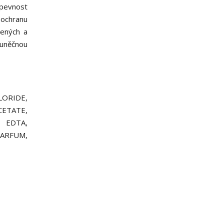
 pevnost
a ochranu
zených a
buněčnou
ORIDE,
CETATE,
 EDTA,
PARFUM,