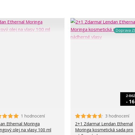
Doprava 
2 862
- 1
1 hodnocení
3 hodnocení
an Ethernal Moringa
2+1 Zdarma! Lendan Ethernal
ngový olej na vlasy 100 ml
Moringa kosmetická sada pro