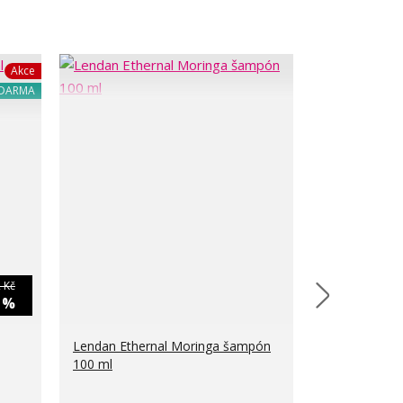
Akce
ZDARMA
 Kč
6 %
Lendan Ethernal Moringa šampón
Lendan Ether
100 ml
kondicionér 