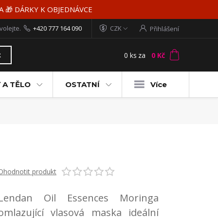
MA 🎁 DÁRKY K OBJEDNÁVCE
volejte.
+420 777 164 090
CZK
Přihlášení
0
ks
za
0 Kč
t
 A TĚLO
OSTATNÍ
Více
Ohodnotit produkt
Lendan Oil Essences Moringa
omlazující vlasová maska ideální