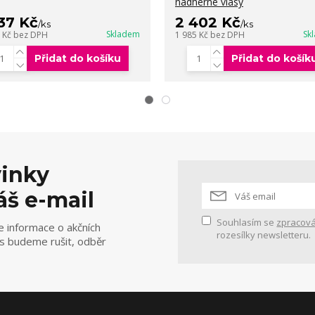
nádherné vlasy
337 Kč
2 402 Kč
/
ks
/
ks
Skladem
Sk
5 Kč
bez DPH
1 985 Kč
bez DPH
Přidat do košíku
Přidat do košík
vinky
áš e-mail
Souhlasím se
zpracová
e informace o akčních
rozesílky newsletteru.
ás budeme rušit, odběr