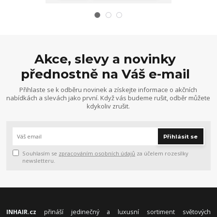
Akce, slevy a novinky
přednostně na Váš e-mail
Přihlaste se k odběru novinek a získejte informace o akčních
nabídkách a slevách jako první. Když vás budeme rušit, odběr můžete
kdykoliv zrušit.
Přihlásit se
Souhlasím se
zpracováním osobních údajů
za účelem rozesílky
newsletteru.
INHAIR.cz
přináší jedinečný a luxusní sortiment světových