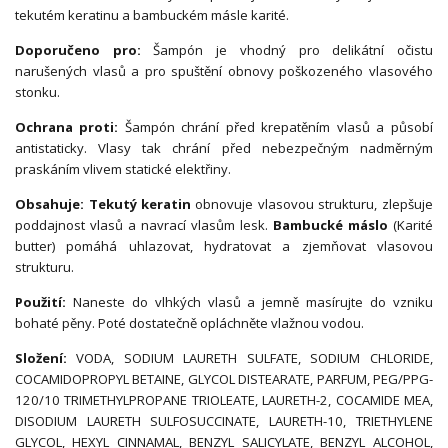
tekutém keratinu a bambuckém másle karité.
Doporučeno pro:
Šampón je vhodný pro delikátní očistu
narušených vlasů a pro spuštění obnovy poškozeného vlasového
stonku.
Ochrana proti:
Šampón chrání před krepatěním vlasů a působí
antistaticky. Vlasy tak chrání před nebezpečným nadměrným
praskáním vlivem statické elektřiny.
Obsahuje:
Tekutý keratin
obnovuje vlasovou strukturu, zlepšuje
poddajnost vlasů a navrací vlasům lesk.
Bambucké máslo
(Karité
butter) pomáhá uhlazovat, hydratovat a zjemňovat vlasovou
strukturu.
Použití:
Naneste do vlhkých vlasů a jemně masírujte do vzniku
bohaté pěny. Poté dostatečně opláchněte vlažnou vodou.
Složení:
VODA, SODIUM LAURETH SULFATE, SODIUM CHLORIDE,
COCAMIDOPROPYL BETAINE, GLYCOL DISTEARATE, PARFUM, PEG/PPG-
120/10 TRIMETHYLPROPANE TRIOLEATE, LAURETH-2, COCAMIDE MEA,
DISODIUM LAURETH SULFOSUCCINATE, LAURETH-10, TRIETHYLENE
GLYCOL, HEXYL CINNAMAL, BENZYL SALICYLATE, BENZYL ALCOHOL,