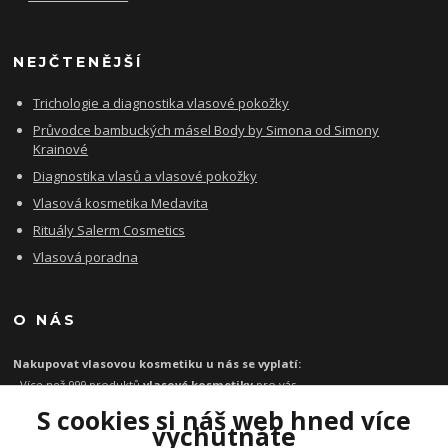
NEJČTENĚJŠÍ
Trichologie a diagnostika vlasové pokožky
Průvodce bambuckých másel Body by Simona od Simony
Krainové
Diagnostika vlasů a vlasové pokožky
Vlasová kosmetika Medavita
Rituály Salerm Cosmetics
Vlasová poradna
O NÁS
Nakupovat vlasovou kosmetiku u nás se vyplatí:
- Více než 999 produktů
vlasové kosmetiky
pro vás
- Certifikát
Ověřeno zákazníky
za kvalitu a rychlost
S cookies si náš web hned více
- Garance originality profesionální
vlasové kosmetiky
vychutnáte
- Při objednávce zboží nad 1199 Kč
poštovné zdarma