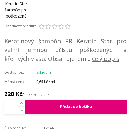
Ohodnotit produkt
Keratinový šampón RR Keratin Star pro
velmi jemnou očistu poškozených a
křehkých vlasů. Obsahuje jem...
celý popis
Dostupnost
Skladem
Měrná cena
0,65 Kč / ml
228 Kč
/
ks
188 Kč
bez DPH
Přidat do košíku
Číslo produktu:
17146