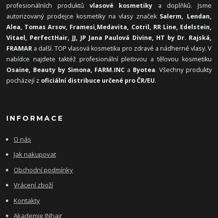
profesionálních produktů
vlasové kosmetiky
a doplňků. Jsme
autorizovaný prodejce kosmetiky na vlasy značek
Salerm, Lendan,
Alea, Tomas Arsov, Framesi,
Medavita, Cotril, RR Line, Edelstein,
Vitael,
PerfectHair, JJ, JP Jana Paulová Divine, HT by Dr. Rajská,
FRAMAR
a další. TOP vlasová kosmetika pro zdravé a nádherné vlasy. V
nabídce najdete taktéž profesionální pleťovou a tělovou kosmetiku
Osaine, Beauty by Simona, FARM.INC
a
Byotea
. Všechny produkty
pocházejí z
oficiální distribuce určené pro ČR/EU
.
INFORMACE
O nás
Jak nakupovat
Obchodní podmínky
Vrácení zboží
Kontakty
Akademie INhair