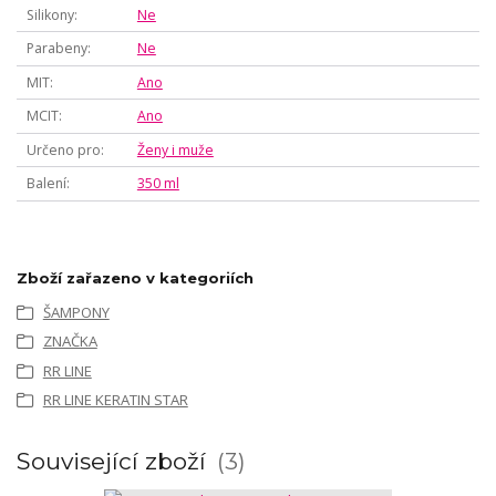
Silikony
Ne
Parabeny
Ne
MIT
Ano
MCIT
Ano
Určeno pro
Ženy i muže
Balení
350 ml
Zboží zařazeno v kategoriích
ŠAMPONY
ZNAČKA
RR LINE
RR LINE KERATIN STAR
Související zboží
3