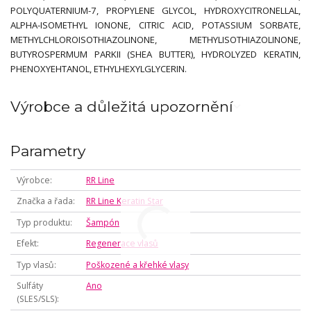
POLYQUATERNIUM-7, PROPYLENE GLYCOL, HYDROXYCITRONELLAL,
ALPHA-ISOMETHYL IONONE, CITRIC ACID, POTASSIUM SORBATE,
METHYLCHLOROISOTHIAZOLINONE, METHYLISOTHIAZOLINONE,
BUTYROSPERMUM PARKII (SHEA BUTTER), HYDROLYZED KERATIN,
PHENOXYEHTANOL, ETHYLHEXYLGLYCERIN.
Výrobce a důležitá upozornění
Parametry
Výrobce
RR Line
Značka a řada
RR Line Keratin Star
Typ produktu
Šampón
Efekt
Regenerace vlasů
Typ vlasů
Poškozené a křehké vlasy
Sulfáty
Ano
(SLES/SLS)