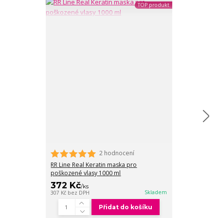
TOP produkt
2 hodnocení
RR Line Real K
poškozené vla
RR Line Real Keratin maska pro
poškozené vlasy 1000 ml
372 Kč
285 Kč
/
ks
/
ks
Skladem
307 Kč
bez DPH
236 Kč
bez DPH
Přidat do košíku