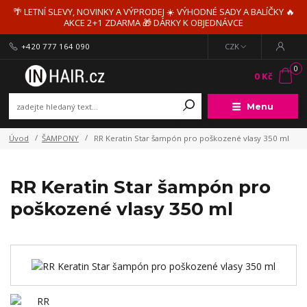
🌴 LETNÍ SLEVY, NOVINKY A VÝPRODEJ ☀️ VÝHODNÉ SADY A BALÍČKY 🔥
AKCE 2+1 ZDARMA 🎁 DÁRKY K OBJEDNÁVCE
+420 777 164 090
CZK
0
0 Kč
Menu
Úvod
ŠAMPONY
RR Keratin Star šampón pro poškozené vlasy 350 ml
RR Keratin Star šampón pro
poškozené vlasy 350 ml