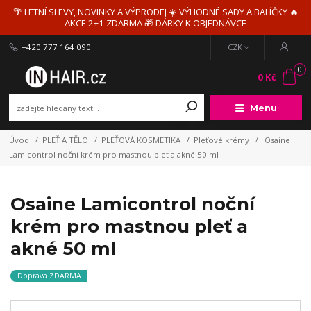
🌴 LETNÍ SLEVY, NOVINKY A VÝPRODEJ ☀️ VÝHODNÉ SADY A BALÍČKY 🔥
AKCE 2+1 ZDARMA 🎁 DÁRKY K OBJEDNÁVCE
+420 777 164 090
CZK
0
0 Kč
Menu
Úvod
PLEŤ A TĚLO
PLEŤOVÁ KOSMETIKA
Pleťové krémy
Osaine
Lamicontrol noční krém pro mastnou pleť a akné 50 ml
Osaine Lamicontrol noční
krém pro mastnou pleť a
akné 50 ml
Doprava ZDARMA