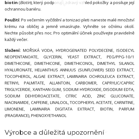
biotin
(
Biotin
), který podporuje zdravý vzhled pokožky a posiluje její
ochrannou bariéru.
Použití
: Po večerním vyčištění a tonizaci pleti naneste malé množství
krému na obličej a jemně vmasírujte. Vyhněte se očnímu okolí.
Nechte působit přes noc. Pro optimální účinek používejte pravidelně
každý večer.
Složení:
MOŘSKÁ VODA, HYDROGENATED POLYDECENE, ISODECYL
NEOPENTANOATE, GLYCERIN, YEAST EXTRACT, PEG/PPG-10/1
DIMETHICONE, DIMETHICONE, DIMETHICONOL, DIMETHYL SILANOL
HYALURONATE, HELIANTHUS ANNUUS (SUNFLOWER) SEED EXTRACT,
TOCOPHEROL, ALGAE EXTRACT, LAMINARIA OCHROLEUCA EXTRACT,
RETINYL PALMITATE, ALLANTOIN, CARBOMER, CAPRYLIC/CAPRIC
TRIGLYCERIDE, XANTHAN GUM, SODIUM HYDROXIDE, DISODIUM EDTA,
SODIUM DEHYDROACETATE, CITRIC ACID, ZINC GLUCONATE,
NIACINAMIDE, CAFFEINE, LINALOOL, TOCOPHERYL ACETATE, CARNITINE,
LIMONENE, LAMINARIA DIGITATA EXTRACT, BIOTIN, PARFUM
(FRAGRANCE), PHENOXYETHANOL
Výrobce a důležitá upozornění