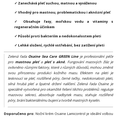
✓ Zanechává pleť suchou, matnou a vyváženou
✓ Vhodný pro mastnou, problematickou i aknózní pleť
✓ Obsahuje řasy, mořskou vodu a vitaminy s
regeneračním účinkem
✓ Působí proti bakteriím a nedokonalostem pleti
✓ Lehké složení, rychlé vstřebání, bez zatížení pleti
Zelená řada
Osaine Sea Care GREEN Line
je profesionální péče
pro
mastnou pleť
a
pleť s akné
. Fungování mazových žláz je
ovlivněno různými faktory, které z různých důvodů, mohou změnit
svou přirozenou produkci kožního mazu. Efektem na pleti je
lesknoucí se pleť, rozšířené póry, černé tečky, nedokonalosti pleti,
silná hrubá pleť a špatné držení nalíčení. Zelená řada Osaine je
speciálně vytvořená pro okamžité řešení těchto problémů: reguluje
mazovou sekreci, absorbuje nadbytek mazu, stahuje rozšířené
póry, brání bakteriálnímu bujení a tvorbě mastných kyselin.
Doporučeno pro:
Noční krém Osaine Lamicontrol je ideální volbou