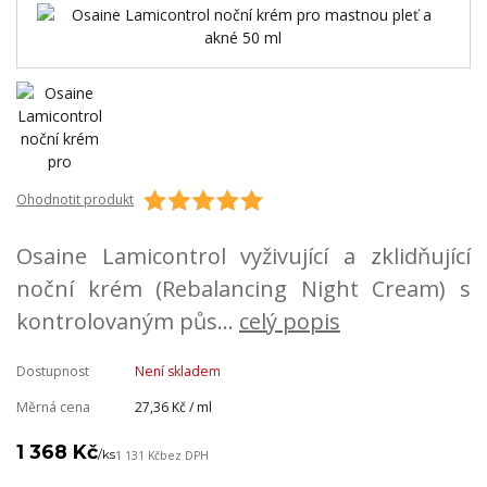
Ohodnotit produkt
Osaine Lamicontrol vyživující a zklidňující
noční krém (Rebalancing Night Cream) s
kontrolovaným půs...
celý popis
Dostupnost
Není skladem
Měrná cena
27,36 Kč / ml
1 368 Kč
/
ks
1 131 Kč
bez DPH