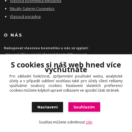
Vlasová kosmetika Medavita
Rituály Salerm Cosmetics
Vlasová poradna
O NÁS
Nakupovat vlasovou kosmetiku u nás se vyplatí:
- Více než 999 produktů
vlasové kosmetiky
pro vás
- Certifikát
Ověřeno zákazníky
za kvalitu a rychlost
S cookies si náš web hned více
- Garance originality profesionální
vlasové kosmetiky
vychutnáte
- Při objednávce zboží nad 1199 Kč
poštovné zdarma
Pro základní funkčnost, zpříjemnění používání webu, analytické
-
Expresní doručení
kosmetiky na vlasy do 1 - 2 dnů
účely a v případě udělení souhlasu také pro účely cílení reklamy
-
Profesionální
vlasová poradna
pro vás zdarma
využíváme soubory cookies. Nastavení vlastních preferencí
cookies můžete kdykoli upravit odkazem ve spodní části stránek.
Nastavení
Souhlasím
© INHAIR.cz | Profesionální vlasová, pleťová a dekorativní kosmetika
Souhlas můžete odmítnout
zde
.
Vytvořeno na
Eshop-rychle.cz