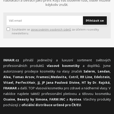
nabídkách a slevách jako první. Když vás budeme rušit, odběr můžete
kdykoliv zrušit.
Přihlásit se
Souhlasím se
zpracováním osobních údajů
za účelem rozesílky
newsletteru.
INHAIR.cz
přináší jedinečný a luxusní sortiment světových
profesionálních produktů
vlasové kosmetiky
a doplňků. Jsme
autorizovaný prodejce kosmetiky na vlasy značek
Salerm, Lendan,
Alea, Tomas Arsov, Framesi,
Medavita, Cotril, RR Line, Edelstein,
Vitael,
PerfectHair, JJ, JP Jana Paulová Divine, HT by Dr. Rajská,
FRAMAR
a další. TOP vlasová kosmetika pro zdravé a nádherné vlasy. V
nabídce najdete taktéž profesionální pleťovou a tělovou kosmetiku
Osaine, Beauty by Simona, FARM.INC
a
Byotea
. Všechny produkty
pocházejí z
oficiální distribuce určené pro ČR/EU
.