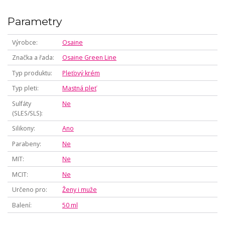
Parametry
Výrobce
Osaine
Značka a řada
Osaine Green Line
Typ produktu
Pleťový krém
Typ pleti
Mastná pleť
Sulfáty
Ne
(SLES/SLS)
Silikony
Ano
Parabeny
Ne
MIT
Ne
MCIT
Ne
Určeno pro
Ženy i muže
Balení
50 ml