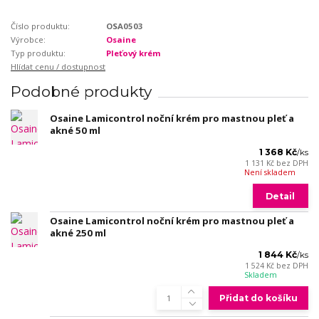
Číslo produktu:
OSA0503
Výrobce:
Osaine
Typ produktu:
Pleťový krém
Hlídat cenu / dostupnost
Podobné produkty
Osaine Lamicontrol noční krém pro mastnou pleť a
akné 50 ml
1 368 Kč
/
ks
1 131 Kč
bez DPH
Není skladem
Detail
Osaine Lamicontrol noční krém pro mastnou pleť a
akné 250 ml
1 844 Kč
/
ks
1 524 Kč
bez DPH
Skladem
Přidat do košíku