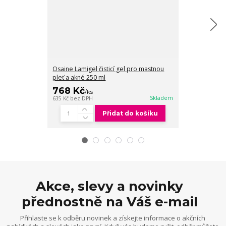
Osaine Lamigel čisticí gel pro mastnou
Osaine Lamima
pleť a akné 250 ml
mastnou pleť 
768 Kč
959 Kč
/
ks
/
ks
Skladem
635 Kč
bez DPH
793 Kč
bez DPH
Přidat do košíku
Akce, slevy a novinky
přednostně na Váš e-mail
Přihlaste se k odběru novinek a získejte informace o akčních