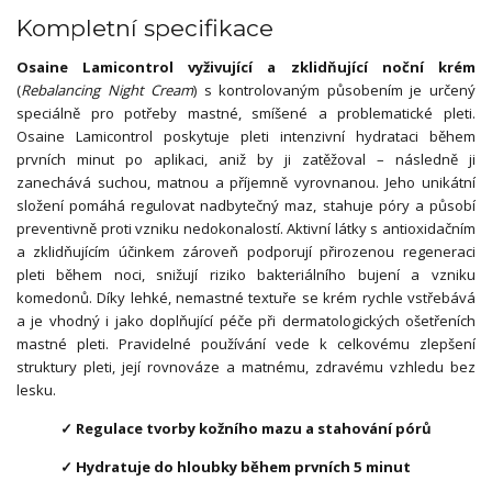
Kompletní specifikace
Osaine Lamicontrol vyživující a zklidňující noční krém
(
Rebalancing Night Cream
) s kontrolovaným působením je určený
speciálně pro potřeby mastné, smíšené a problematické pleti.
Osaine Lamicontrol poskytuje pleti intenzivní hydrataci během
prvních minut po aplikaci, aniž by ji zatěžoval – následně ji
zanechává suchou, matnou a příjemně vyrovnanou. Jeho unikátní
složení pomáhá regulovat nadbytečný maz, stahuje póry a působí
preventivně proti vzniku nedokonalostí. Aktivní látky s antioxidačním
a zklidňujícím účinkem zároveň podporují přirozenou regeneraci
pleti během noci, snižují riziko bakteriálního bujení a vzniku
komedonů. Díky lehké, nemastné textuře se krém rychle vstřebává
a je vhodný i jako doplňující péče při dermatologických ošetřeních
mastné pleti. Pravidelné používání vede k celkovému zlepšení
struktury pleti, její rovnováze a matnému, zdravému vzhledu bez
lesku.
✓ Regulace tvorby kožního mazu a stahování pórů
✓ Hydratuje do hloubky během prvních 5 minut