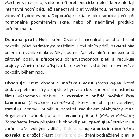
všechny s mastnou, smíšenou či problematickou pletí, které hledají
intenzivní noční péči, jež zanechává pleť vyváženou, nemastnou a
zároveň hydratovanou. Doporučuje se také jako součást péče při
hormonálně podmíněném akné, nebo při nadměrné produkci
kožního mazu.
Ochrana proti:
Noční krém Osaine Lamicontrol pomáhá chránit
pokožku před nadměrným maštěním, ucpáváním pórů, bakteriálním
bujením a vznikem akné. Díky obsahu řas, vitamínů a antioxidantů
zároveň posiluje přirozenou obranyschopnost pleti a redukuje
projevy zánětu, čímž přispívá k celkovému zklidnění a rovnováze
pokožky během noci.
Obsahuje
: Krém obsahuje
mořskou vodu
(
Maris Aqua
), která
dodává pleti minerály a zajišťuje hydrataci bez zanechání mastného
filmu. Významnou složkou je
extrakt z hnědé mořské řasy
Laminaria
(
Laminaria Ochroleuca
), který působí protizánětlivě,
stimuluje obnovu buněk a pomáhá redukovat přebytečný maz.
Regenerační účinek podporují
vitaminy A a E
(
Retinyl Palmitate,
Tocopherol
), které přispívají k obnově pleti, zpevňují její strukturu a
chrání ji před volnými radikály. Dále obsahuje
alantoin
(
Allantoin
) a
extrakt z droždí
(
Yeast Extract
) pro zklidnění podrážděné pleti, a