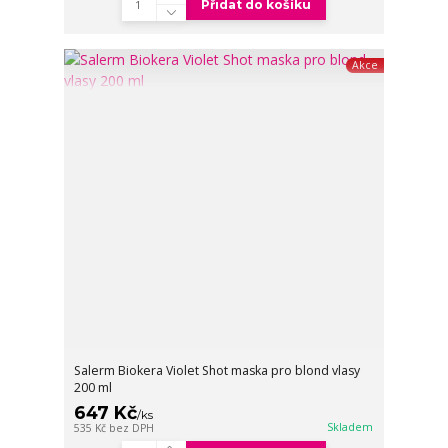
Přidat do košíku
Akce
Salerm Biokera Violet Shot maska pro blond vlasy
200 ml
647 Kč
/
ks
Skladem
535 Kč
bez DPH