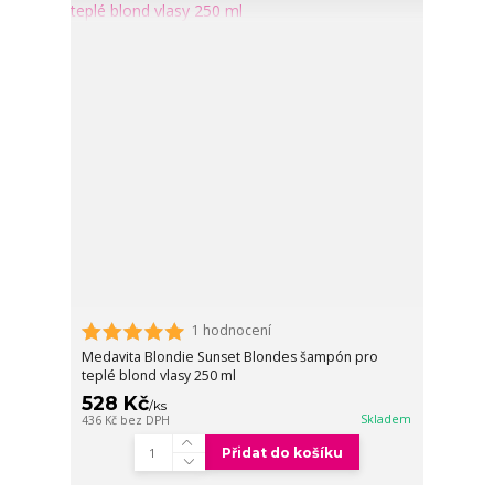
1 hodnocení
Medavita Blondie Sunset Blondes šampón pro
teplé blond vlasy 250 ml
528 Kč
/
ks
Skladem
436 Kč
bez DPH
Přidat do košíku