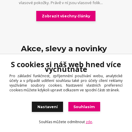
vlasové pokožky. Právě v ní jsou vlasové folik...
Zobrazit všechny články
Akce, slevy a novinky
přednostně na Váš e-mail
S cookies si náš web hned více
vychutnáte
Přihlaste se k odběru novinek a získejte informace o akčních
nabídkách a slevách jako první. Když vás budeme rušit, odběr můžete
Pro základní funkčnost, zpříjemnění používání webu, analytické
kdykoliv zrušit.
účely a v případě udělení souhlasu také pro účely cílení reklamy
využíváme soubory cookies. Nastavení vlastních preferencí
cookies můžete kdykoli upravit odkazem ve spodní části stránek.
Přihlásit se
Souhlasím se
zpracováním osobních údajů
za účelem rozesílky
Nastavení
Souhlasím
newsletteru.
Souhlas můžete odmítnout
zde
.