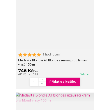
1 hodnocení
Medavita Blondie All Blondes sérum proti lámání
vlasů 150 ml
746 Kč
/
ks
Skladem
617 Kč
bez DPH
Přidat do košíku