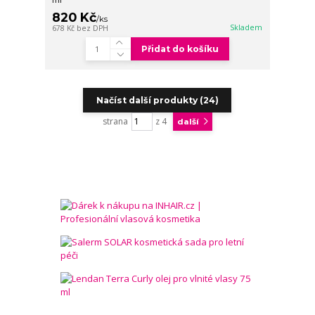
820 Kč
/
ks
Skladem
678 Kč
bez DPH
Přidat do košíku
Načíst další produkty (24)
strana
z 4
další