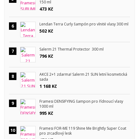
150 ml
473 Kč
Lendan Terra Curly šampón pro vlnité vlasy 300 ml
6
502 Kč
Salerm 21 Thermal Protector 300 ml
7
796 Kč
AKCE 2+1 zdarma! Salerm 21 SUN letní kosmetická
8
sada
1 168 Kč
Framesi DENSIFYING šampon pro řídnoucí vlasy
9
1000 ml
995 Kč
Framesi FOR-ME 119 Shine Me Brightly Super Coat
10
pro zrcadlový lesk