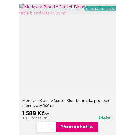
Doprava ZDARMA
Medavita Blondie Sunset Blondes maska pro teplé
blond vlasy 500 ml
1 589 Kč
/
ks
Skladem
1 313 Kč
bez DPH
Přidat do košíku