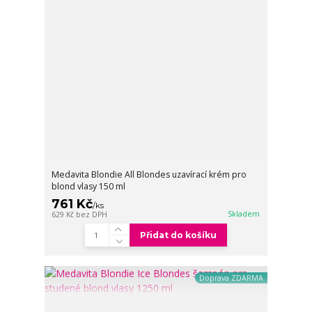
Medavita Blondie All Blondes uzavírací krém pro
blond vlasy 150 ml
761 Kč
/
ks
Skladem
629 Kč
bez DPH
Přidat do košíku
Doprava ZDARMA