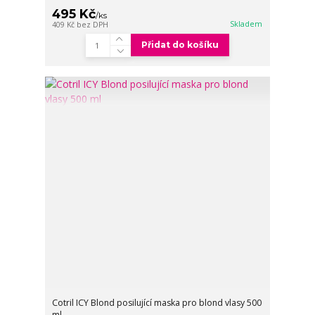
495 Kč
/
ks
Skladem
409 Kč
bez DPH
Přidat do košíku
Cotril ICY Blond posilující maska pro blond vlasy 500
ml