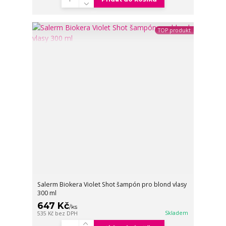
TOP produkt
Salerm Biokera Violet Shot šampón pro blond vlasy
300 ml
647 Kč
/
ks
Skladem
535 Kč
bez DPH