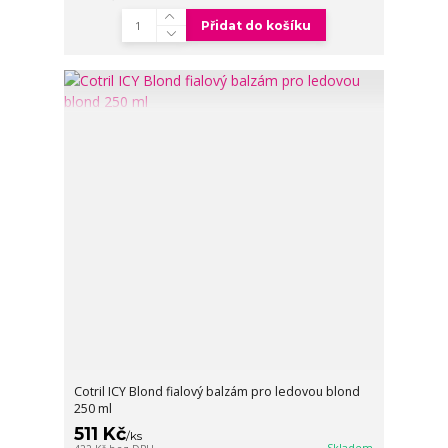
Přidat do košíku
Cotril ICY Blond fialový balzám pro ledovou blond
250 ml
511 Kč
/
ks
Skladem