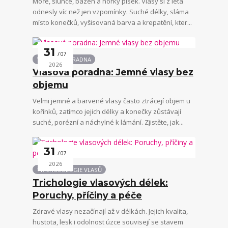
Moře, slunce, bazén a horký písek. Vlasy si z léta
odnesly víc než jen vzpomínky. Suché délky, sláma
místo konečků, vyšisovaná barva a krepatění, kter...
31
07
VLASOVÁ PORADNA
2026
Vlasová poradna: Jemné vlasy bez
objemu
Velmi jemné a barvené vlasy často ztrácejí objem u
kořínků, zatímco jejich délky a konečky zůstávají
suché, porézní a náchylné k lámání. Zjistěte, jak...
31
07
2026
TRICHOLOLOGIE VLASŮ
Trichologie vlasových délek:
Poruchy, příčiny a péče
Zdravé vlasy nezačínají až v délkách. Jejich kvalita,
hustota, lesk i odolnost úzce souvisejí se stavem