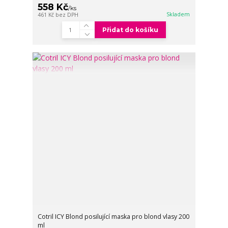
558 Kč
/
ks
Skladem
461 Kč
bez DPH
Přidat do košíku
Cotril ICY Blond posilující maska pro blond vlasy 200
ml