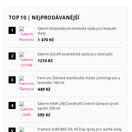
TOP 10 | NEJPRODÁVANĚJŠÍ
Salerm Bioplastia kosmetická sada pro krepaté
1
vlasy
1 470 Kč
Salerm SOLAR kosmetická sada pro letní péči
2
1210 Kč
Farm.inc Šlehané bambucké máslo Lemongrass a
3
lavender 180 ml
449 Kč
Salerm HAIR LAB Dandruff Control šampon proti
4
lupům 300 ml
393 Kč
Framesi SUBLIMIS OIL All Day sprej pro suché vlasy
5