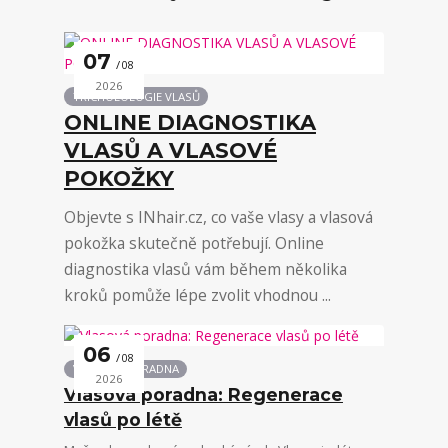
07
08
2026
TRICHOLOLOGIE VLASŮ
ONLINE DIAGNOSTIKA
VLASŮ A VLASOVÉ
POKOŽKY
Objevte s INhair.cz, co vaše vlasy a vlasová
pokožka skutečně potřebují. Online
diagnostika vlasů vám během několika
kroků pomůže lépe zvolit vhodnou ...
06
08
VLASOVÁ PORADNA
2026
Vlasová poradna: Regenerace
vlasů po létě