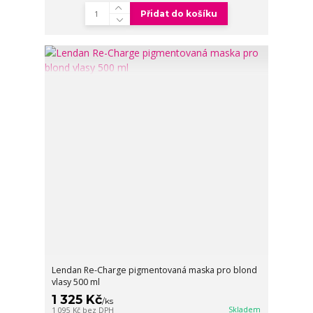
Přidat do košíku
Lendan Re-Charge pigmentovaná maska pro blond
vlasy 500 ml
1 325 Kč
/
ks
Skladem
1 095 Kč
bez DPH