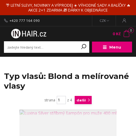
🌴 LETNÍ SLEVY, NOVINKY A VÝPRODEJ ☀️ VÝHODNÉ SADY A BALÍČKY 🔥
AKCE 2+1 ZDARMA 🎁 DÁRKY K OBJEDNÁVCE
+420 777 164 090
CZK
0
0 Kč
Menu
Typ vlasů: Blond a melírované
vlasy
strana
z 4
další