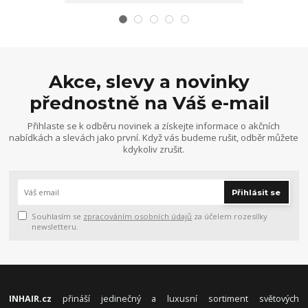
Akce, slevy a novinky
přednostně na Váš e-mail
Přihlaste se k odběru novinek a získejte informace o akčních
nabídkách a slevách jako první. Když vás budeme rušit, odběr můžete
kdykoliv zrušit.
Přihlásit se
Souhlasím se
zpracováním osobních údajů
za účelem rozesílky
newsletteru.
INHAIR.cz
přináší jedinečný a luxusní sortiment světových