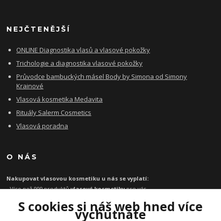
NEJČTENĚJŠÍ
ONLINE Diagnostika vlasů a vlasové pokožky
Trichologie a diagnostika vlasové pokožky
Průvodce bambuckých másel Body by Simona od Simony
Krainové
Vlasová kosmetika Medavita
Rituály Salerm Cosmetics
Vlasová poradna
O NÁS
Nakupovat vlasovou kosmetiku u nás se vyplatí:
- Více než 999 produktů
vlasové kosmetiky
pro vás
- Certifikát
Ověřeno zákazníky
za kvalitu a rychlost
S cookies si náš web hned více
- Garance originality profesionální
vlasové kosmetiky
vychutnáte
- Při objednávce zboží nad 1199 Kč
poštovné zdarma