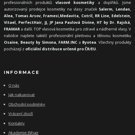
profesionálních produktů
vlasové kosmetiky
a doplňků. Jsme
autorizovaný prodejce kosmetiky na vlasy značek
Salerm, Lendan,
Alea, Tomas Arsov, Framesi,
Medavita, Cotril, RR Line, Edelstein,
Vitael,
PerfectHair, JJ, JP Jana Paulová Divine, HT by Dr. Rajská,
FRAMAR
a další. TOP vlasová kosmetika pro zdravé a nádherné vlasy. V
nabídce najdete taktéž profesionální pleťovou a tělovou kosmetiku
Osaine, Beauty by Simona, FARM.INC
a
Byotea
. Všechny produkty
pocházejí z
oficiální distribuce určené pro ČR/EU
.
INFORMACE
O nás
Jak nakupovat
Obchodní podmínky
Vrácení zboží
Kontakty
Akademie INhair