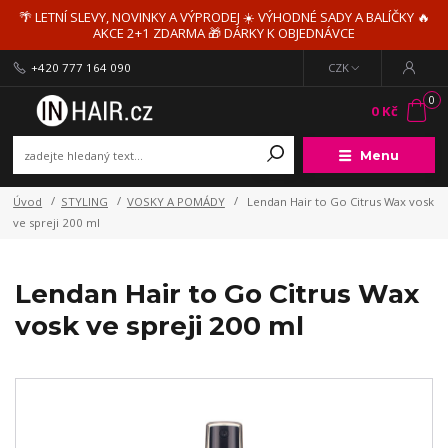
🌴 LETNÍ SLEVY, NOVINKY A VÝPRODEJ ☀️ VÝHODNÉ SADY A BALÍČKY 🔥
AKCE 2+1 ZDARMA 🎁 DÁRKY K OBJEDNÁVCE
+420 777 164 090
CZK
0
0 Kč
Menu
Úvod
STYLING
VOSKY A POMÁDY
Lendan Hair to Go Citrus Wax vosk
ve spreji 200 ml
Lendan Hair to Go Citrus Wax
vosk ve spreji 200 ml