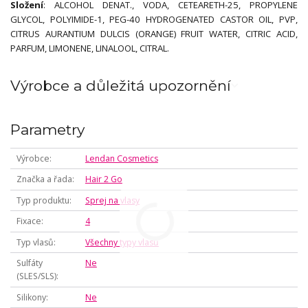
Složení
: ALCOHOL DENAT., VODA, CETEARETH-25, PROPYLENE
GLYCOL, POLYIMIDE-1, PEG-40 HYDROGENATED CASTOR OIL, PVP,
CITRUS AURANTIUM DULCIS (ORANGE) FRUIT WATER, CITRIC ACID,
PARFUM, LIMONENE, LINALOOL, CITRAL.
Výrobce a důležitá upozornění
Parametry
Výrobce
Lendan Cosmetics
Značka a řada
Hair 2 Go
Typ produktu
Sprej na vlasy
Fixace
4
Typ vlasů
Všechny typy vlasů
Sulfáty
Ne
(SLES/SLS)
Silikony
Ne