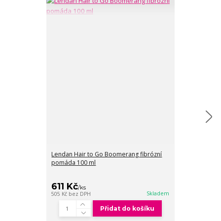
Lendan Hair to Go Boomerang fibrózní
Lendan Hair to
pomáda 100 ml
sprej na vlasy
611 Kč
526 Kč
/
ks
/
ks
Skladem
505 Kč
bez DPH
435 Kč
bez DPH
Přidat do košíku