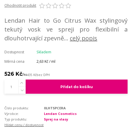
Ohodnotit produkt
Lendan Hair to Go Citrus Wax stylingový
tekutý vosk ve spreji pro flexibilní a
dlouhotrvající zpevně...
celý popis
Dostupnost
Skladem
Měrná cena
2,63 Kč / ml
526 Kč
/
ks
435 Kč
bez DPH
Přidat do košíku
Číslo produktu:
0LHTSPCERA
Výrobce:
Lendan Cosmetics
Typ produktu:
Sprej na vlasy
Hlídat cenu / dostupnost