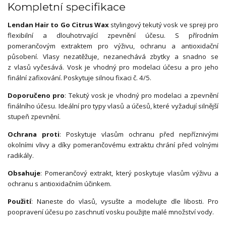
Kompletní specifikace
Lendan Hair to Go Citrus Wax
stylingový tekutý vosk ve spreji pro
flexibilní a dlouhotrvající zpevnění účesu. S přírodním
pomerančovým extraktem pro výživu, ochranu a antioxidační
působení. Vlasy nezatěžuje, nezanechává zbytky a snadno se
z vlasů vyčesává. Vosk je vhodný pro modelaci účesu a pro jeho
finální zafixování. Poskytuje silnou fixaci č. 4/5.
Doporučeno pro
: Tekutý vosk je vhodný pro modelaci a zpevnění
finálního účesu. Ideální pro typy vlasů a účesů, které vyžadují silnější
stupeň zpevnění.
Ochrana proti
: Poskytuje vlasům ochranu před nepříznivými
okolními vlivy a díky pomerančovému extraktu chrání před volnými
radikály.
Obsahuje
: Pomerančový extrakt, který poskytuje vlasům výživu a
ochranu s antioxidačním účinkem.
Použití
: Naneste do vlasů, vysušte a modelujte dle libosti. Pro
poopravení účesu po zaschnutí vosku použijte malé množství vody.