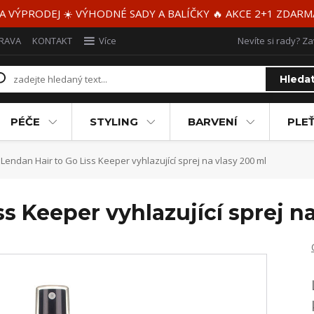
 A VÝPRODEJ ☀️ VÝHODNÉ SADY A BALÍČKY 🔥 AKCE 2+1 ZDAR
RAVA
KONTAKT
Více
Nevíte si rady? Za
Hleda
PÉČE
STYLING
BARVENÍ
PLEŤ
Lendan Hair to Go Liss Keeper vyhlazující sprej na vlasy 200 ml
ss Keeper vyhlazující sprej n