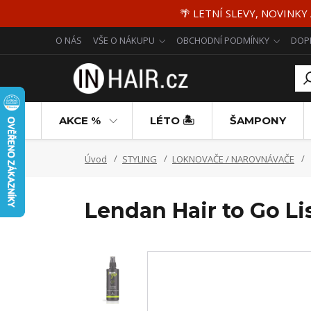
🌴 LETNÍ SLEVY, NOVINKY
O NÁS
VŠE O NÁKUPU
OBCHODNÍ PODMÍNKY
DOP
AKCE %
LÉTO 🏝️
ŠAMPONY
Úvod
STYLING
LOKNOVAČE / NAROVNÁVAČE
Lendan Hair to Go Li