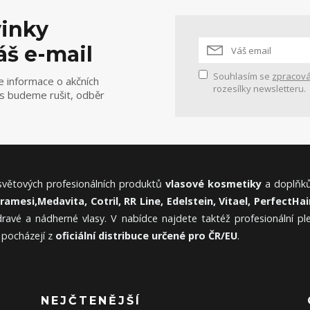
vinky
áš e-mail
Souhlasím se
zpracová
e informace o akčních
rozesílky newsletteru.
ás budeme rušit, odběr
 světových profesionálních produktů
vlasové kosmetiky
a doplňků
Framesi,
Medavita, Cotril, RR Line, Edelstein, Vitael,
PerfectHair
ravé a nádherné vlasy. V nabídce najdete taktéž profesionální p
 pocházejí z
oficiální distribuce určené pro ČR/EU
.
NEJČTENĚJŠÍ