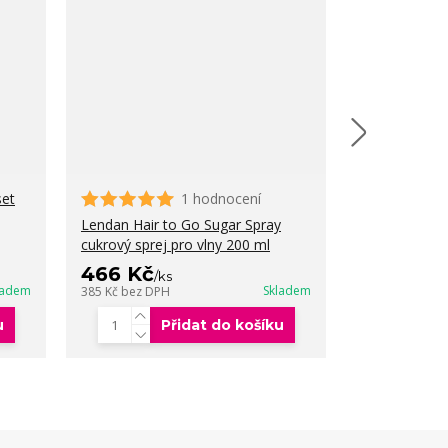
set
1 hodnocení
Lendan Hair t
extra silné 3
Lendan Hair to Go Sugar Spray
cukrový sprej pro vlny 200 ml
611 Kč
466 Kč
/
ks
/
ks
505 Kč
bez DP
ladem
Skladem
385 Kč
bez DPH
u
Přidat do košíku