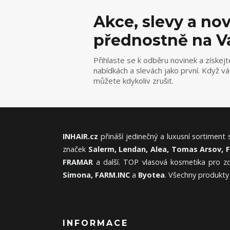
Akce, slevy a no
přednostně na V
Přihlaste se k odběru novinek a získejt
nabídkách a slevách jako první. Když v
můžete kdykoliv zrušit.
INHAIR.cz
přináší jedinečný a luxusní sortiment
značek
Salerm, Lendan, Alea, Tomas Arsov, 
FRAMAR
a další. TOP vlasová kosmetika pro zd
Simona, FARM.INC
a
Byotea
. Všechny produkty
INFORMACE