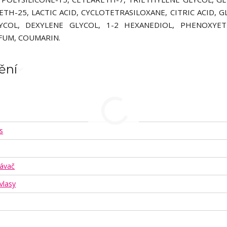
H-25, LACTIC ACID, CYCLOTETRASILOXANE, CITRIC ACID, G
LYCOL, DEXYLENE GLYCOL, 1-2 HEXANEDIOL, PHENOXYET
FUM, COUMARIN.
ění
s
ávač
vlasy