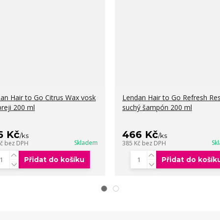
an Hair to Go Citrus Wax vosk
Lendan Hair to Go Refresh Re
preji 200 ml
suchý šampón 200 ml
6 Kč
466 Kč
/
ks
/
ks
Skladem
Sk
Kč
bez DPH
385 Kč
bez DPH
Přidat do košíku
Přidat do košík