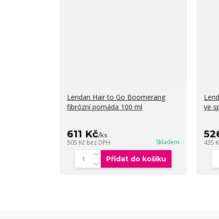
Lendan Hair to Go Boomerang
Lend
fibrózní pomáda 100 ml
ve s
611 Kč
52
/
ks
Skladem
505 Kč
bez DPH
435 
Přidat do košíku