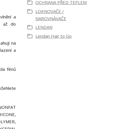
OCHRANA PŘED TEPLEM
LOKNOVAČE /
vlnění a
NAROVNÁVAČE
ch až do
LENDAN
Lendan Hair to Go
ahují na
lazení a
pla fénů
yžehlete
 NONFAT
HICONE,
LYMER,
YCERIN,