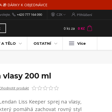
MA 🎁 DÁRKY K OBJEDNÁVCE
volejte.
+420 777 164 090
CZK
Přihlášení
0
ks
za
0 Kč
t
 A TĚLO
OSTATNÍ
Více
a vlasy 200 ml
Ohodnotit produkt
Lendan Liss Keeper sprej na vlasy,
který pomáhá zachovat rovný styl