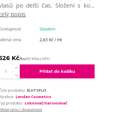
vlasů po delší čas. Složení s ko...
celý popis
Dostupnost
Skladem
Měrná cena
2,63 Kč / ml
526 Kč
/
ks
435 Kč
bez DPH
Přidat do košíku
Číslo produktu:
0LHTSPLIS
Výrobce:
Lendan Cosmetics
Typ produktu:
Loknovač/narovnávač
Hlídat cenu / dostupnost