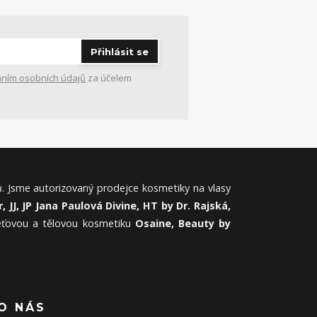
Přihlásit se
ním osobních údajů
za účelem
. Jsme autorizovaný prodejce kosmetiky na vlasy
, JJ, JP Jana Paulová Divine, HT by Dr. Rajská,
leťovou a tělovou kosmetiku
Osaine, Beauty by
O NÁS