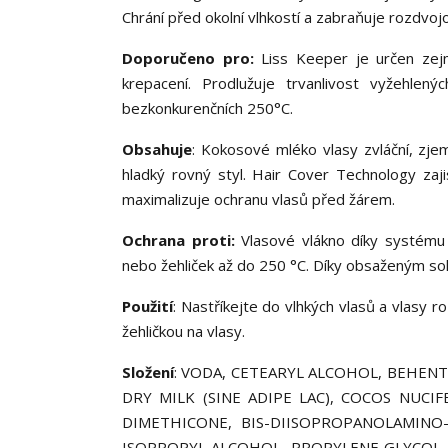
Chrání před okolní vlhkostí a zabraňuje rozdvojo
Doporučeno pro:
Liss Keeper je určen zejm
krepacení. Prodlužuje trvanlivost vyžehlen
bezkonkurenčních 250°C.
Obsahuje
: Kokosové mléko vlasy zvláční, zjem
hladký rovný styl. Hair Cover Technology zaji
maximalizuje ochranu vlasů před žárem.
Ochrana proti:
Vlasové vlákno díky systému
nebo žehliček až do 250 °C. Díky obsaženým sol
Použití
: Nastříkejte do vlhkých vlasů a vlasy 
žehličkou na vlasy.
Složení
: VODA, CETEARYL ALCOHOL, BEHEN
DRY MILK (SINE ADIPE LAC), COCOS NUCI
DIMETHICONE, BIS-DIISOPROPANOLAMINO
ISOPROPYL ALCOHOL, PROPYLENE GLYCOL, 