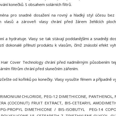
vání konečků. S obsahem solárních filtrů.
éna pro snadné dosažení na rovný a hladký styl účesu bez 
ých vlasů a zároveň vlasy chrání před žárem žehlících plo
ní a hydratuje. Vlasy se tak stávají poddanějšími a snadněji dos
stí dokonalé přilnutí produktu k vlasům, čímž znásobí efekt vyh
 Hair Cover Technology chrání před nadměrným působením te
árním filtrům chrání před slunečním zářením.
rozčešte od kořínků po konečky. Vlasy vysušte fénem a případně v
TRIMONIUM CHLORIDE, PEG-12 DIMETHICONE, PANTHENOL,
FERA (COCONUT) FRUIT EXTRACT, BIS-CETEARYL AMODIMET
-PG-PROPYL DIMETHICONE / BIS-ISOBUTYL PEG-14 COPO
POLYSILICONE-15, CETEARETH-7, TRIETHYLENE GLYCOL, GL