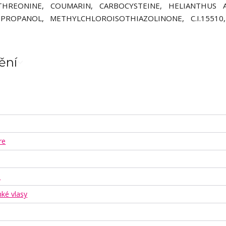
THREONINE, COUMARIN, CARBOCYSTEINE, HELIANTHUS 
PROPANOL, METHYLCHLOROISOTHIAZOLINONE, C.I.15510,
ění
re
ů
ké vlasy