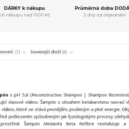
DÁRKY k nákupu
Průměrná doba DODÁ
při nákupu nad 1500 Kč
2 dny od objednání
nocení
1
Související zboží
6
ampón
s pH 5,8 (Reconstructive Shampoo | Shampoo Riconstrut
ující vlasové vlákno. Šampón s obsahem betakarotenu navrací 
vé vlákno, které se stává pevnějším, posíleným a plné energie. Dí
y před poškozením způsobeným jak fyziologickými procesy (dehyd
y prostředí. Šampón Medavita Beta Refibre revitalizuje a 