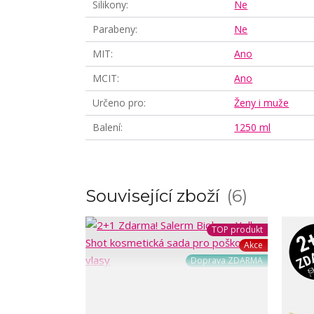
Silikony
Ne
Parabeny
Ne
MIT
Ano
MCIT
Ano
Určeno pro
Ženy i muže
Balení
1250 ml
Související zboží
6
TOP produkt
Akce
Doprava ZDARMA