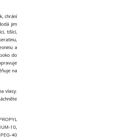
, chrání
dodá jim
, tišící,
eratinu,
eoninu a
uboko do
opravuje
ěňuje na
a vlasy.
láchněte
PROPYL
UM-10,
PEG-40