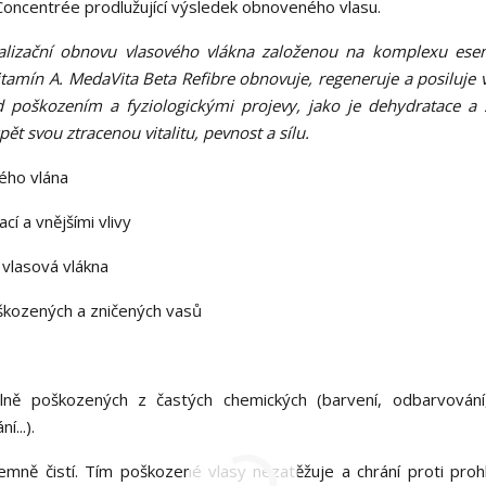
oncentrée prodlužující výsledek obnoveného vlasu.
ralizační obnovu vlasového vlákna založenou na komplexu esen
amín A. MedaVita Beta Refibre obnovuje, regeneruje a posiluje 
 poškozením a fyziologickými projevy, jako je dehydratace a s
ět svou ztracenou vitalitu, pevnost a sílu.
vého vlána
í a vnějšími vlivy
 vlasová vlákna
oškozených a zničených vasů
lně poškozených z častých chemických (barvení, odbarvování,
í...).
mně čistí. Tím poškozené vlasy nezatěžuje a chrání proti proh