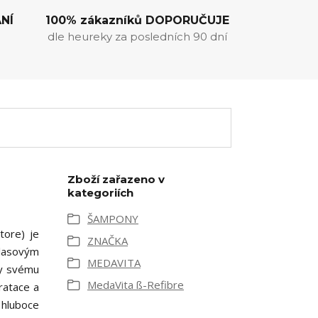
NÍ
100% zákazníků DOPORUČUJE
dle heureky za posledních 90 dní
Zboží zařazeno v
kategoriích
ŠAMPONY
tore) je
ZNAČKA
vlasovým
MEDAVITA
ky svému
MedaVita ß-Refibre
ratace a
hluboce