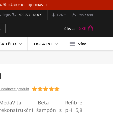
MA 🎁 DÁRKY K OBJEDNÁVCE
volejte.
+420 777 164 090
CZK
Přihlášení
0
ks
za
0 Kč
t
 A TĚLO
OSTATNÍ
Více
l
Ohodnotit produkt
MedaVita Beta Refibre
rekonstrukční šampón s pH 5,8