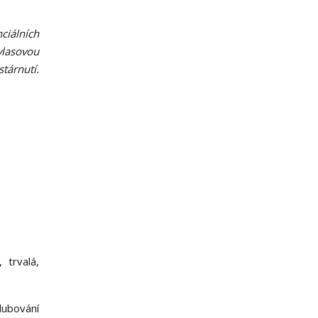
ciálních
vlasovou
tárnutí.
 trvalá,
lubování