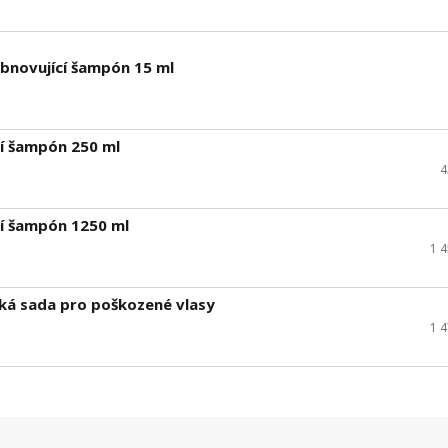
bnovující šampón 15 ml
cí šampón 250 ml
4
cí šampón 1250 ml
1 
ká sada pro poškozené vlasy
1 