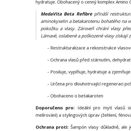
hydratuje. Obohacený o cenný komplex Amino C
MedaVita Beta Refibre
přináší restruktu
aminokyselin a betakarotenu bohatého na vit
pokožku a vlasy. Zároveň chrání vlasy před
Lámavé, oslabené a poškozené vlasy získají zp
- Restrukturalizace a rekonstrukce vlaso
- Ochrana vlasů před stárnutím, dehydratac
- Posiluje, vyplňuje, hydratuje a zjemňuje
- Určena pro dlouhotrvající regeneraci p
- Obohaceno o betakaroten
Doporučeno pro:
Ideální pro mytí vlasů si
melírování) a stylingových úprav (žehlení, fénován
Ochrana proti:
Šampón vlasy důkladně, ale je