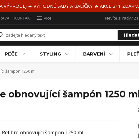
 A VÝPRODEJ ☀️ VÝHODNÉ SADY A BALÍČKY 🔥 AKCE 2+1 ZDAR
RAVA
KONTAKT
Více
Nevíte si rady? Za
Hleda
PÉČE
STYLING
BARVENÍ
PLEŤ
ící šampón 1250 ml
re obnovující šampón 1250 m