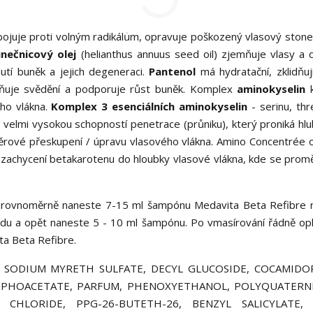
 bojuje proti volným radikálům, opravuje poškozený vlasový stonek
unečnicový olej
(helianthus annuus seed oil) zjemňuje vlasy a 
utí buněk a jejich degeneraci.
Pantenol
má hydratační, zklidňující
mírňuje svědění a podporuje růst buněk. Komplex
aminokyselin
k
ého vlákna.
Komplex 3 esenciálních aminokyselin
- serinu, thr
 velmi vysokou schopností penetrace (průniku), který proniká hl
běrové přeskupení / úpravu vlasového vlákna. Amino Concentrée 
 zachycení betakarotenu do hloubky vlasové vlákna, kde se prom
rovnoměrně naneste 7-15 ml šampónu Medavita Beta Refibre n
du a opět naneste 5 - 10 ml šampónu. Po vmasírování řádně op
ta Beta Refibre.
 SODIUM MYRETH SULFATE, DECYL GLUCOSIDE, COCAMIDO
MPHOACETATE, PARFUM, PHENOXYETHANOL, POLYQUATERNI
 CHLORIDE, PPG-26-BUTETH-26, BENZYL SALICYLATE, 