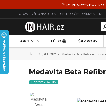
🌴 LETNÍ SLEVY, NOVINKY
O NÁS
VŠE O NÁKUPU
OBCHODNÍ PODMÍNKY
DOP
AKCE %
LÉTO 🏝️
ŠAMPONY
Úvod
ŠAMPONY
Medavita Beta Refibre obnovuj
Medavita Beta Refib
Doprava ZDARMA