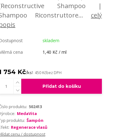
(Reconstructive Shampoo |
Shampoo Riconstruttore...
celý
popis
Dostupnost
skladem
Měrná cena
1,40 Kč / ml
1 754 Kč
/
ks
1 450 Kč
bez DPH
Přidat do košíku
Číslo produktu:
502413
Výrobce:
MedaVita
Typ produktu:
Šampón
Efekt:
Regenerace vlasů
Hlídat cenu / dostupnost