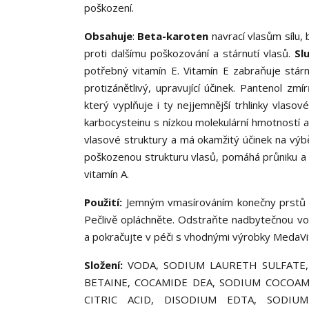
poškození.
Obsahuje
:
Beta-karoten
navrací vlasům sílu,
proti dalšímu poškozování a stárnutí vlasů.
Sl
potřebný vitamín E. Vitamín E zabraňuje stárn
protizánětlivý, upravující účinek. Pantenol z
který vyplňuje i ty nejjemnější trhlinky vlasov
karbocysteinu s nízkou molekulární hmotností a
vlasové struktury a má okamžitý účinek na vý
poškozenou strukturu vlasů, pomáhá průniku a
vitamín A.
Použití:
Jemným vmasírováním konečny prstů 
Pečlivě opláchněte. Odstraňte nadbytečnou vo
a pokračujte v péči s vhodnými výrobky MedaVi
Složení:
VODA, SODIUM LAURETH SULFATE,
BETAINE, COCAMIDE DEA, SODIUM COCOA
CITRIC ACID, DISODIUM EDTA, SODIUM