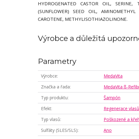
HYDROGENATED CASTOR OIL, SERINE, 
(SUNFLOWER) SEED OIL, AMINOMETHYL 
CAROTENE, METHYLISOTHIAZOLINONE.
Výrobce a důležitá upozorn
Parametry
Výrobce
MedaVita
Značka a řada
MedaVita ß-Refib
Typ produktu
Šampón
Efekt
Regenerace vlas
Typ vlasů
Poškozené a křeh
Sulfáty (SLES/SLS)
Ano