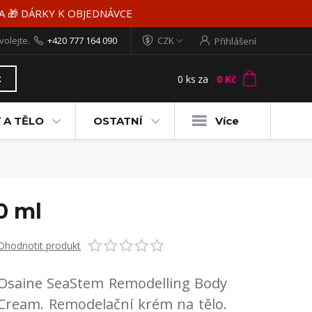
MA 🎁 DÁRKY K OBJEDNÁVCE
volejte.
+420 777 164 090
CZK
Přihlášení
0
ks
za
0 Kč
t
 A TĚLO
OSTATNÍ
Více
0 ml
Ohodnotit produkt
Osaine SeaStem Remodelling Body
Cream. Remodelační krém na tělo.