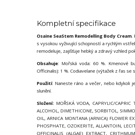
Kompletní specifikace
Osaine SeaStem Remodelling Body Cream
.
s vysokou vyživující schopností a rychlým vs
remodeluje, zajišťuje hebký a zdravý vzhled po
Obsahuje
: Mořská voda: 60 %. Kmenové buňk
Officinalis): 1 %. Codiavelane (výtažek z řas se
Použití
: Naneste ráno a večer, nebo kdykoli j
slunění.
Složení:
MOŘSKÁ VODA, CAPRYLIC/CAPRIC T
ALCOHOL, DIMETHICONE, SORBITOL, SIMMON
OIL, ARNICA MONTANA (ARNICA) FLOWER E
PHOSPHATE, OZOKERITE, ALLANTOIN, LECIT
OFFICINALIS (ALGAE) EXTRACT, CRITHMU