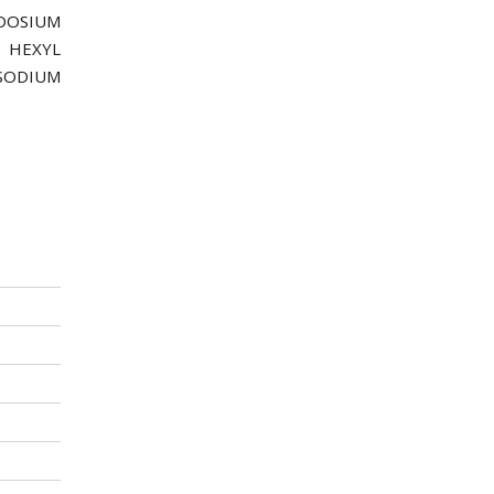
DOSIUM
 HEXYL
 SODIUM