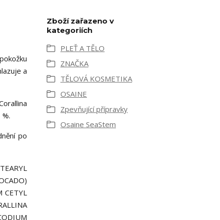
Zboží zařazeno v
kategoriích
PLEŤ A TĚLO
 pokožku
ZNAČKA
lazuje a
TĚLOVÁ KOSMETIKA
OSAINE
orallina
Zpevňující přípravky
5 %.
Osaine SeaStem
dnění po
ETEARYL
VOCADO)
M CETYL
RALLINA
 CODIUM