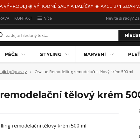
 A VÝPRODEJ ☀️ VÝHODNÉ SADY A BALÍČKY 🔥 AKCE 2+1 ZDAR
RAVA
KONTAKT
Více
Nevíte si rady? Za
Hleda
PÉČE
STYLING
BARVENÍ
PLEŤ
jící přípravky
Osaine Remodelling remodelační tělový krém 500 ml
remodelační tělový krém 50