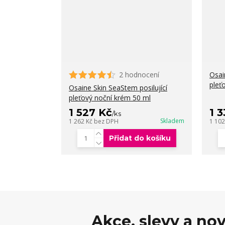
2 hodnocení
Osai
pleť
Osaine Skin SeaStem posilující
pleťový noční krém 50 ml
1 527 Kč
1 
/
ks
Skladem
1 262 Kč
bez DPH
1 10
Přidat do košíku
Akce, slevy a no