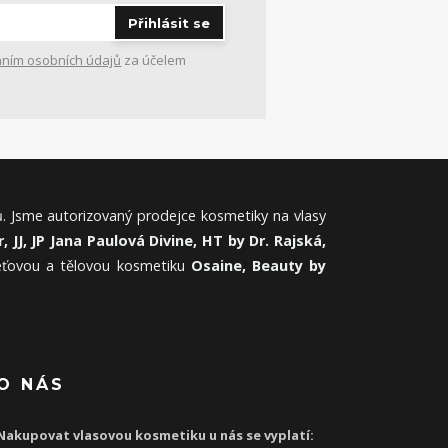
Přihlásit se
ním osobních údajů
za účelem
. Jsme autorizovaný prodejce kosmetiky na vlasy
, JJ, JP Jana Paulová Divine, HT by Dr. Rajská,
leťovou a tělovou kosmetiku
Osaine, Beauty by
O NÁS
Nakupovat vlasovou kosmetiku u nás se vyplatí: