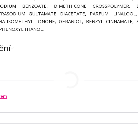
ODIUM BENZOATE, DIMETHICONE CROSSPOLYMER, 
TRASODIUM GULTAMATE DIACETATE, PARFUM, LINALOOL,
PHA-ISOMETHYL IONONE, GERANIOL, BENZYL CINNAMATE,
 PHENOXYETHANOL.
ění
Stem