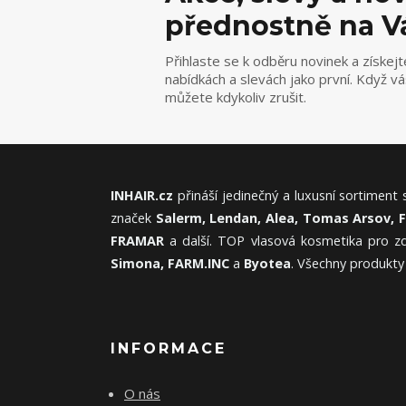
přednostně na V
Přihlaste se k odběru novinek a získejt
nabídkách a slevách jako první. Když v
můžete kdykoliv zrušit.
INHAIR.cz
přináší jedinečný a luxusní sortiment
značek
Salerm, Lendan, Alea, Tomas Arsov, 
FRAMAR
a další. TOP vlasová kosmetika pro zd
Simona, FARM.INC
a
Byotea
. Všechny produkty
INFORMACE
O nás