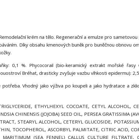
 Remodelační krém na tělo. Regenerační a emulze pro sametovou
třebáváním. Díky obsahu kmenových buněk pro buněčnou obnovu om
kožky.
y: 0,1 %. Phycocorail (bio-keramický extrakt mořské řasy C
 souostroví Bréhat, drasticky zvyšuje vazbu vlhkosti epidermu): 2,
e potřeba. Vhodný jako výživa po koupeli a jako hydratace a zkli
RIGLYCERIDE, ETHYLHEXYL COCOATE, CETYL ALCOHOL, C
DSIA CHINENSIS (JOJOBA) SEED OIL, PERSEA GRATISSIMA (A
XTRACT, STEARYL ALCOHOL, CETERYL GLUCOSIDE, POTASSIU
HIN, TOCOPHEROL, ASCORBYL PALMITATE, CITRIC ACID, CO
M MARITIMUM (SEA FENNEL) CALLUS CULTURE FILTRATE,