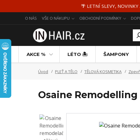
🌴 LETNÍ SLEVY, NOVINKY
O NÁS
VŠE O NÁKUPU
OBCHODNÍ PODMÍNKY
DOP
AKCE %
LÉTO 🏝️
ŠAMPONY
Úvod
PLEŤ A TĚLO
TĚLOVÁ KOSMETIKA
Zpevňu
Osaine Remodelling 