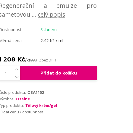
Regenerační a emulze pro
sametovou ...
celý popis
Dostupnost
Skladem
Měrná cena
2,42 Kč / ml
1 208 Kč
/
ks
998 Kč
bez DPH
Přidat do košíku
Číslo produktu:
OSA1152
Výrobce:
Osaine
Typ produktu:
Tělový krém/gel
Hlídat cenu / dostupnost