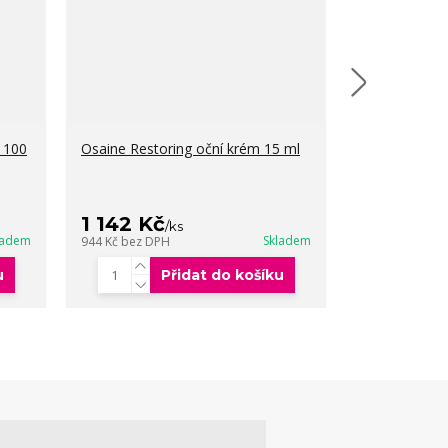
 100
Osaine Restoring oční krém 15 ml
Osaine Stren
maska 25 ml
358 Kč
1 142 Kč
/
k
/
ks
296 Kč
bez DP
ladem
Skladem
944 Kč
bez DPH
u
Přidat do košíku