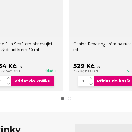
ne Skin SeaStem obnovující
Osaine Repairing krém na ruce
ový denní krém 50 ml
ml
334 Kč
529 Kč
/
ks
/
ks
Skladem
Sk
2 Kč
bez DPH
437 Kč
bez DPH
Přidat do košíku
Přidat do košík
vinky