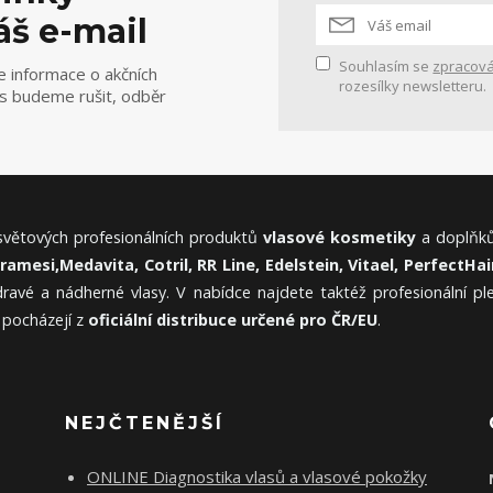
áš e-mail
Souhlasím se
zpracová
e informace o akčních
rozesílky newsletteru.
ás budeme rušit, odběr
 světových profesionálních produktů
vlasové kosmetiky
a doplňků
Framesi,
Medavita, Cotril, RR Line, Edelstein, Vitael,
PerfectHair
ravé a nádherné vlasy. V nabídce najdete taktéž profesionální p
 pocházejí z
oficiální distribuce určené pro ČR/EU
.
NEJČTENĚJŠÍ
ONLINE Diagnostika vlasů a vlasové pokožky