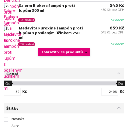
Salerm Biokera šampón proti
545 Kč
2.
lupům 300 ml
450 Kč bez DPH
Skladem
TOP produkt
MedaVita Puroxine šampón proti
659 Kč
3.
lupům s posíleným účinkem 250
545 Kč bez DPH
ml
Skladem
TOP produkt
zobrazit více produktů
Cena:
Od
Do
Kč
Kč
Štítky
Novinka
Akce