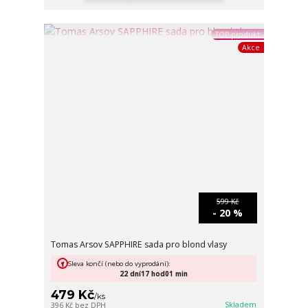
TOP produkt
Akce
599 Kč
- 20 %
Tomas Arsov SAPPHIRE sada pro blond vlasy
Sleva končí (nebo do vyprodání):
22
dní
17
hod
01
min
479 Kč
/
ks
Skladem
396 Kč
bez DPH