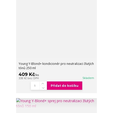
Young Y-Blond+ kondicionér pro neutralizaci žlutých
tónů 250 ml
409 Kč
/
ks
Skladem
338 Kč
bez DPH
Přidat do košíku