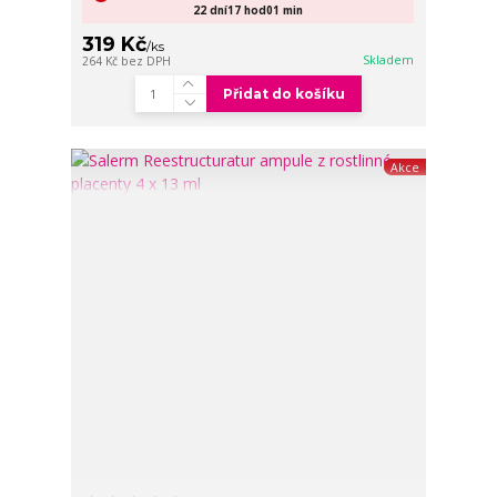
22
dní
17
hod
01
min
319 Kč
/
ks
Skladem
264 Kč
bez DPH
Přidat do košíku
Akce