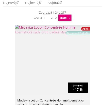
Nejnovější
Nejlevnější
Nejdražší
Zobrazuji 1-24 z 217
strana
z 10
další
Akce
Doprava ZDARMA
2 113 Kč
- 17 %
Medavita Lotion Concentrée Homme kosmetická
sada proti padání vlasů pro muže