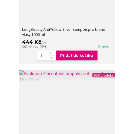
LongBeauty AntiYellow Silver šampon pro blond
vlasy 1000 ml
444 Kč
/
ks
Skladem
367 Kč
bez DPH
Přidat do košíku
TOP produkt