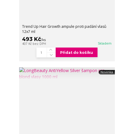
Trend Up Hair Growth ampule proti padání vlasů
12x7 ml
493 Kč
/
ks
Skladem
407 Kč
bez DPH
Přidat do košíku
Novinka