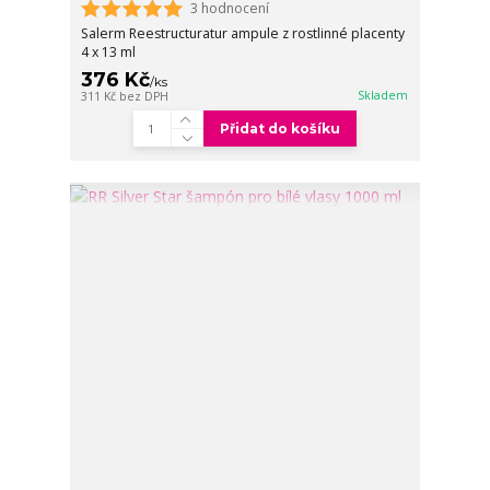
3 hodnocení
Salerm Reestructuratur ampule z rostlinné placenty
4 x 13 ml
376 Kč
/
ks
Skladem
311 Kč
bez DPH
Přidat do košíku