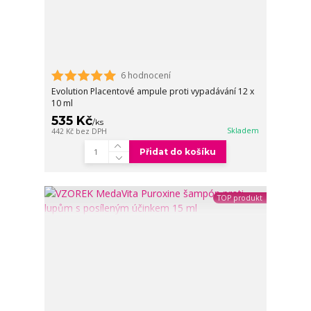
6 hodnocení
Evolution Placentové ampule proti vypadávání 12 x
10 ml
535 Kč
/
ks
Skladem
442 Kč
bez DPH
Přidat do košíku
TOP produkt