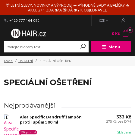
🌴 LETNÍ SLEVY, NOVINKY A VÝPRODEJ ☀️ VÝHODNÉ SADY A BALÍČKY 🔥
AKCE 2+1 ZDARMA 🎁 DÁRKY K OBJEDNÁVCE
+420 777 164 090
CZK
0
0 Kč
Menu
Úvod
OSTATNÍ
SPECIÁLNÍ OŠETŘENÍ
SPECIÁLNÍ OŠETŘENÍ
Nejprodávanější
Alea Specific Dandruff šampón
333 Kč
1.
proti lupům 500 ml
275 Kč bez DPH
Skladem
TOP produkt