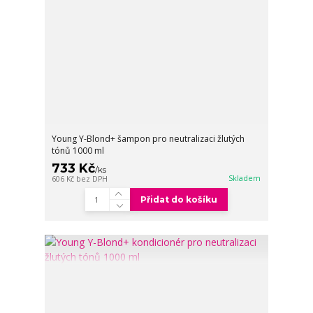
Young Y-Blond+ šampon pro neutralizaci žlutých
tónů 1000 ml
733 Kč
/
ks
Skladem
606 Kč
bez DPH
Přidat do košíku