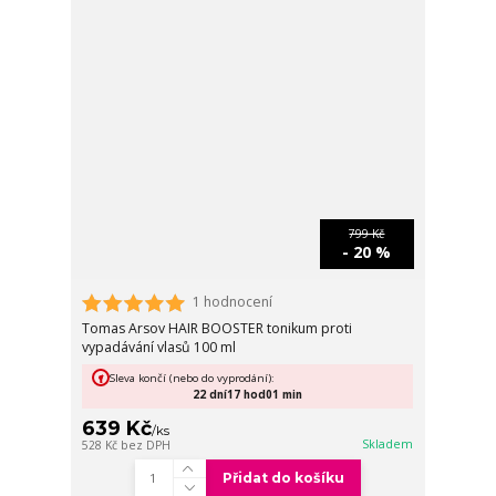
799 Kč
- 20 %
1 hodnocení
Tomas Arsov HAIR BOOSTER tonikum proti
vypadávání vlasů 100 ml
Sleva končí (nebo do vyprodání):
22
dní
17
hod
01
min
639 Kč
/
ks
Skladem
528 Kč
bez DPH
Přidat do košíku