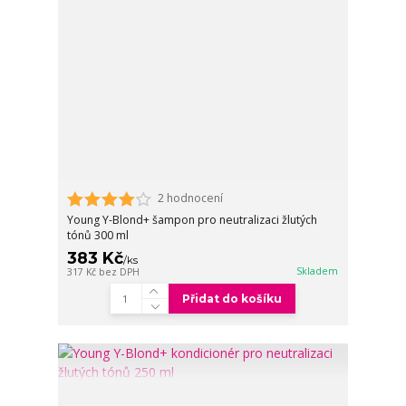
2 hodnocení
Young Y-Blond+ šampon pro neutralizaci žlutých
tónů 300 ml
383 Kč
/
ks
Skladem
317 Kč
bez DPH
Přidat do košíku