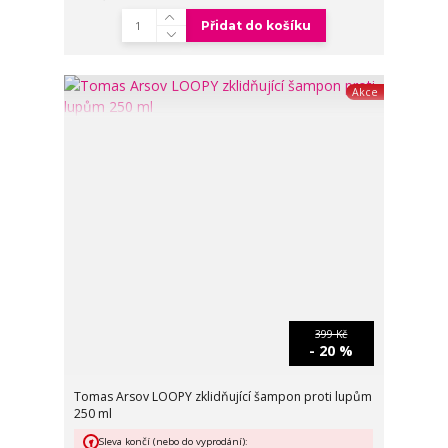
Přidat do košíku
Akce
399 Kč
- 20 %
Tomas Arsov LOOPY zklidňující šampon proti lupům
250 ml
Sleva končí (nebo do vyprodání):