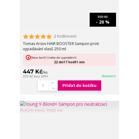
559 Kč
- 20 %
2 hodnocení
Tomas Arsov HAIR BOOSTER šampon proti
vypadávání vlasů 250 ml
Sleva končí (nebo do vyprodání):
22
dní
17
hod
01
min
447 Kč
/
ks
Skladem
370 Kč
bez DPH
Přidat do košíku