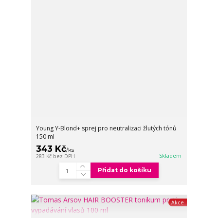
Young Y-Blond+ sprej pro neutralizaci žlutých tónů
150 ml
343 Kč
/
ks
Skladem
283 Kč
bez DPH
Přidat do košíku
Akce