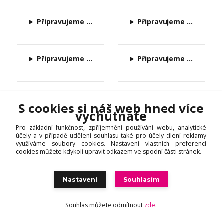
Připravujeme ...
Připravujeme ...
Připravujeme ...
Připravujeme ...
Připravujeme ...
Připravujeme ...
S cookies si náš web hned více
vychutnáte
Pro základní funkčnost, zpříjemnění používání webu, analytické
Připravujeme ...
Připravujeme ...
účely a v případě udělení souhlasu také pro účely cílení reklamy
využíváme soubory cookies. Nastavení vlastních preferencí
cookies můžete kdykoli upravit odkazem ve spodní části stránek.
Připravujeme ...
Připravujeme ...
Nastavení
Souhlasím
Souhlas můžete odmítnout
zde
.