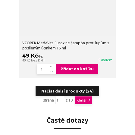
VZOREK MedaVita Puroxine šampón proti lupům s
posíleným účinkem 15 ml
49 Kč
/
ks
Skladem
40 Kč
bez DPH
Přidat do košíku
Načíst další produkty (24)
strana
z 10
další
Časté dotazy