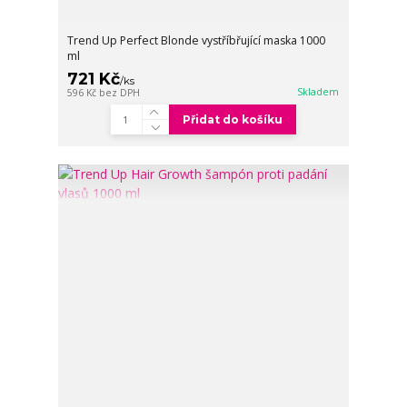
Trend Up Perfect Blonde vystříbřující maska 1000
ml
721 Kč
/
ks
Skladem
596 Kč
bez DPH
Přidat do košíku