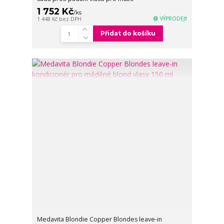
1 752 Kč
/
ks
🔴 VÝPRODEJ❗
1 448 Kč
bez DPH
Přidat do košíku
Medavita Blondie Copper Blondes leave-in