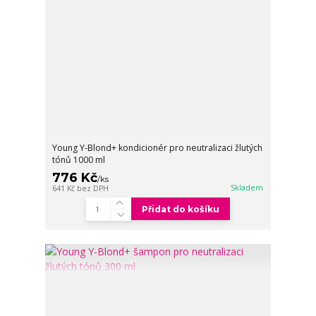
Young Y-Blond+ kondicionér pro neutralizaci žlutých
tónů 1000 ml
776 Kč
/
ks
Skladem
641 Kč
bez DPH
Přidat do košíku