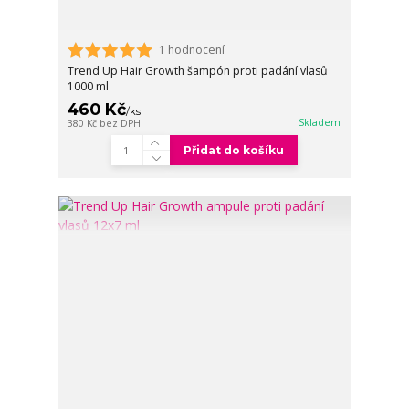
1 hodnocení
Trend Up Hair Growth šampón proti padání vlasů
1000 ml
460 Kč
/
ks
Skladem
380 Kč
bez DPH
Přidat do košíku