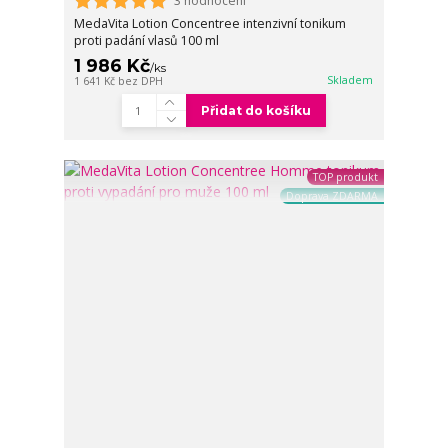
3 hodnocení
MedaVita Lotion Concentree intenzivní tonikum
proti padání vlasů 100 ml
1 986 Kč
/
ks
Skladem
1 641 Kč
bez DPH
Přidat do košíku
TOP produkt
Doprava ZDARMA