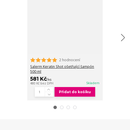
2 hodnocení
Salerm Keratin
100 ml
Salerm Keratin Shot ošetřující šampón
500 ml
581 Kč
932 Kč
/
ks
/
ks
Skladem
480 Kč
bez DPH
770 Kč
bez DPH
Přidat do košíku