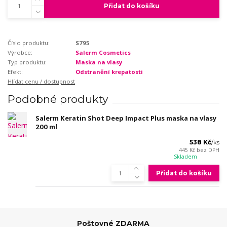
Přidat do košíku
Číslo produktu:
S795
Výrobce:
Salerm Cosmetics
Typ produktu:
Maska na vlasy
Efekt:
Odstranění krepatosti
Hlídat cenu / dostupnost
Podobné produkty
Salerm Keratin Shot Deep Impact Plus maska na vlasy
200 ml
538 Kč
/
ks
445 Kč
bez DPH
Skladem
Přidat do košíku
Poštovné ZDARMA