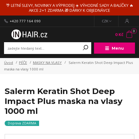
🌴 LETNÍ SLEVY, NOVINKY A VÝPRODEJ ☀️ VÝHODNÉ SADY A BALÍČKY 🔥
AKCE 2+1 ZDARMA 🎁 DÁRKY K OBJEDNÁVCE
+420 777 164 090
CZK
0
0 Kč
Menu
Úvod
PÉČE
MASKY NA VLASY
Salerm Keratin Shot Deep Impact Plus
maska na vlasy 1000 ml
Salerm Keratin Shot Deep
Impact Plus maska na vlasy
1000 ml
Doprava ZDARMA