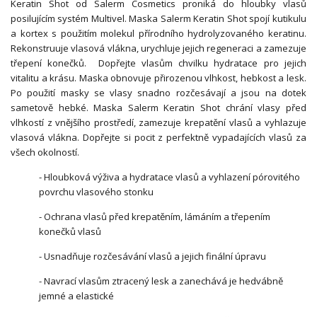
Keratin Shot od Salerm Cosmetics proniká do hloubky vlasů
posilujícím systém Multivel. Maska Salerm Keratin Shot spojí kutikulu
a kortex s použitím molekul přírodního hydrolyzovaného keratinu.
Rekonstruuje vlasová vlákna, urychluje jejich regeneraci a zamezuje
třepení konečků. Dopřejte vlasům chvilku hydratace pro jejich
vitalitu a krásu. Maska obnovuje přirozenou vlhkost, hebkost a lesk.
Po použití masky se vlasy snadno rozčesávají a jsou na dotek
sametově hebké. Maska Salerm Keratin Shot chrání vlasy před
vlhkostí z vnějšího prostředí, zamezuje krepatění vlasů a vyhlazuje
vlasová vlákna. Dopřejte si pocit z perfektně vypadajících vlasů za
všech okolností.
- Hloubková výživa a hydratace vlasů a vyhlazení pórovitého
povrchu vlasového stonku
- Ochrana vlasů před krepatěním, lámáním a třepením
konečků vlasů
- Usnadňuje rozčesávání vlasů a jejich finální úpravu
- Navrací vlasům ztracený lesk a zanechává je hedvábně
jemné a elastické