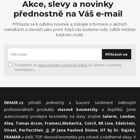
Akce, slevy a novinky
přednostně na Váš e-mail
Přihlaste se k odběru novinek a získejte informace o akčních
nabídkách a slevách jako první. Když vás budeme rušit, odběr můžete
kdykoliv zrušit.
Přihlásit se
Souhlasím se
zpracováním osobních údajů
za účelem rozesílky
newsletteru.
INHAIR.cz
přináší jedinečný a luxusní sortiment světových
profesionálních produktů
vlasové kosmetiky
a doplňků. Jsme
autorizovaný prodejce kosmetiky na vlasy značek
Salerm, Lendan,
Alea, Tomas Arsov, Framesi,
Medavita, Cotril, RR Line, Edelstein,
Vitael,
PerfectHair, JJ, JP Jana Paulová Divine, HT by Dr. Rajská,
FRAMAR
a další. TOP vlasová kosmetika pro zdravé a nádherné vlasy. V