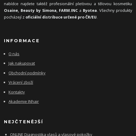
nabídce najdete taktéž profesionální pleťovou a tělovou kosmetiku
Osaine, Beauty by Simona, FARM.INC
a
Byotea
. Všechny produkty
pocházejí z
oficiální distribuce určené pro ČR/EU
.
INFORMACE
O nás
Jak nakupovat
Obchodní podmínky
Vrácení zboží
Kontakty
Akademie INhair
NEJČTENĚJŠÍ
ONLINE Diagnostika vlasů a vlasové pokožky