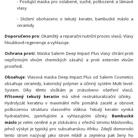
- Posilující maska pro oslabené, suché, poškozené a lámavé
vlasy
- Složení obohaceno o tekutý keratin, bambucké máslo a
ceramidy
Doporučeno pro:
Okamžitý a reparační nutriční proces vlasů. Vlasy
hloubkově regeneruje a vyhlazuje.
Ochrana proti:
Maska Salerm Deep Impact Plus vlasy chrání proti
nepříznivým vlivům chemických zásahů a proti externím vlivům
prostředí.
Obsahuje:
Vlasová maska Deep Impact Plus od Salerm Cosmetics
obsahuje ceramidy, katonický polymer a účinný systém Multi level-
System. Díky těmto složkám je znásobeno ošetření vlasů.
Přítomný tekutý keratin
má silné restrukturalizační účinky.
Hydrolyzát keratinu v maximální míře pomáhá zacelit a obnovit
poškozenou strukturu vlasového vlákna. Tekutý keratin vyniká
hydratačními, zjemňujícími a vyhlazujícími účinky.
Bambucké
máslo
je velmi ceněné a je získáváno z ořechů stromu Máslovníku,
jehož výskyt je typický pro subsaharskou Afriku. Zdejší domorodci
tento strom nazývají jako strom mládí a zejména pak ženy ho