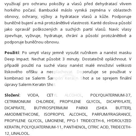
využívají pro ochranu pokožky a vlasů před dehydratací vlivem
horkého počasí. Bambucké máslo vyniká zejména v oblastech
obnovy, ochrany, výživy a hydratace vlasů a kůže. Podporuje
buněčné bujení a má protizánětlivé vlastnosti. Karité doslova působí
jako opravář poškozených a suchých partií vlasů. Navíc vlasy
zpevňuje, vyživuje, hydratuje, chrání a působí protizánětlivě a
podporuje buněčnou obnovu.
Použití:
Po umytí vlasy jemně vysušit ručníkem a nanést masku
Deep Impact. Nechat působit 3 minuty. Dostatečně opláchnout. V
případě použití na suché vlasy nanést malé množství velikosti
lískového oříšku a neoplachovat. Doporučuje se používat v
kombinaci se Salerm Šampón Keratin Shot a se sprejem finální
úpravy Salerm Keratin Shot.
Složení:
VODA, CETYL ALCOHOL, POLYQUATERNIUM-37,
CETRIMONIUM CHLORIDE, PROPYLENE GLYCOL, DICAPRYLATE,
DICAPRATE, BUTYROSPERMUM PARKII (SHEA BUTTER),
AMODIMETHICONE, ISOPROPYL ALCOHOL, PARFUM/FRAGRANCE,
PROPYLENE GLYCOL, LIMONENE, PPG-1 TRIDECETH-6, HYDROLYZED
KERATIN, POLYQUATERNIUM-11, PANTHENOL, CITRIC ACID, TRIDECETH-
12, LINALOOL.