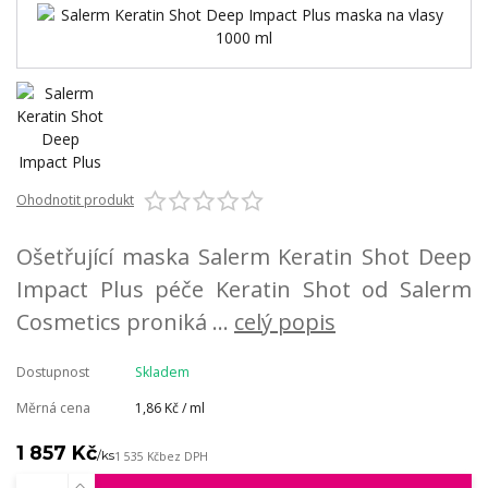
Ohodnotit produkt
Ošetřující maska Salerm Keratin Shot Deep
Impact Plus péče Keratin Shot od Salerm
Cosmetics proniká ...
celý popis
Dostupnost
Skladem
Měrná cena
1,86 Kč / ml
1 857 Kč
/
ks
1 535 Kč
bez DPH