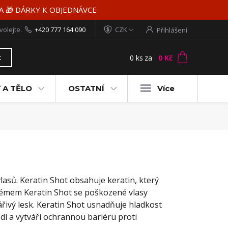
MA 🎁 DÁRKY K OBJEDNÁVCE
volejte.
+420 777 164 090
CZK
Přihlášení
0
ks
za
0 Kč
t
 A TĚLO
OSTATNÍ
Více
vlasů. Keratin Shot obsahuje keratin, který
stémem Keratin Shot se poškozené vlasy
ářivý lesk. Keratin Shot usnadňuje hladkost
edí a vytváří ochrannou bariéru proti