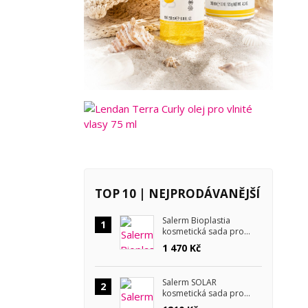
TOP 10 | NEJPRODÁVANĚJŠÍ
Salerm Bioplastia
1
kosmetická sada pro
krepaté vlasy
1 470 Kč
Salerm SOLAR
2
kosmetická sada pro
letní péči