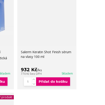
í
Salerm Keratin Shot Finish sérum
na vlasy 100 ml
tická
932 Kč
/
ks
Skladem
Skladem
770 Kč
bez DPH
íku
Přidat do košíku
 produkt