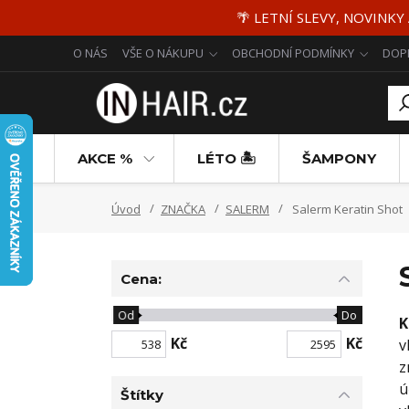
🌴 LETNÍ SLEVY, NOVINKY
O NÁS
VŠE O NÁKUPU
OBCHODNÍ PODMÍNKY
DOP
AKCE %
LÉTO 🏝️
ŠAMPONY
Úvod
ZNAČKA
SALERM
Salerm Keratin Shot
Cena:
Od
Do
K
Kč
Kč
v
z
ú
Štítky