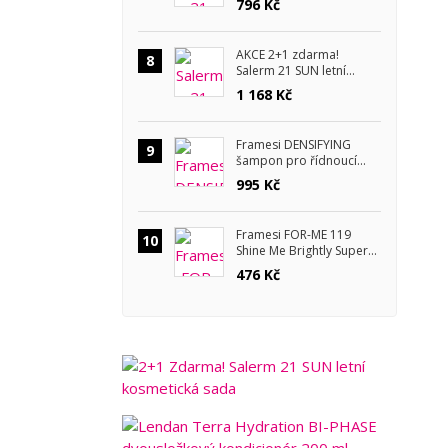
796 Kč
AKCE 2+1 zdarma!
8
Salerm 21 SUN letní
kosmetická sada
1 168 Kč
Framesi DENSIFYING
9
šampon pro řídnoucí
vlasy 1000 ml
995 Kč
Framesi FOR-ME 119
10
Shine Me Brightly Super
Coat pro zrcadlový lesk
476 Kč