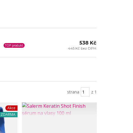
538 Kč
TOP produkt
445 Kč bez DPH
strana
z 1
Akce
a ZDARMA