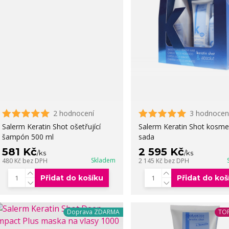
2 hodnocení
3 hodnocen
Salerm Keratin Shot ošetřující
Salerm Keratin Shot kosme
šampón 500 ml
sada
581 Kč
2 595 Kč
/
ks
/
ks
Skladem
480 Kč
bez DPH
2 145 Kč
bez DPH
Přidat do košíku
Přidat do koš
Doprava ZDARMA
TOP