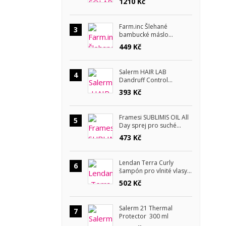
1210 Kč
Farm.inc Šlehané
3
bambucké máslo
Lemongrass a lavender
449 Kč
180 ml
Salerm HAIR LAB
4
Dandruff Control
šampon proti lupům 300
393 Kč
ml
Framesi SUBLIMIS OIL All
5
Day sprej pro suché
vlasy 150 ml
473 Kč
Lendan Terra Curly
6
šampón pro vlnité vlasy
300 ml
502 Kč
Salerm 21 Thermal
7
Protector 300 ml