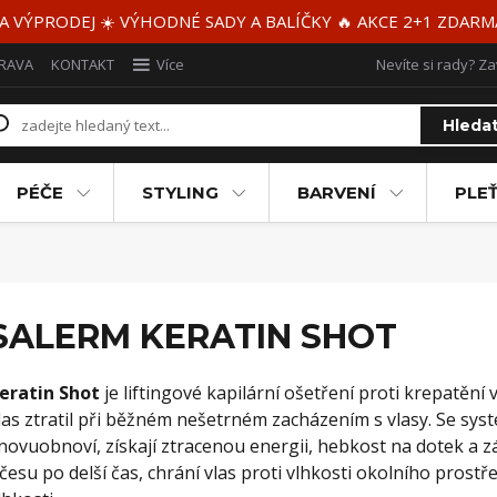
 A VÝPRODEJ ☀️ VÝHODNÉ SADY A BALÍČKY 🔥 AKCE 2+1 ZDAR
RAVA
KONTAKT
Více
Nevíte si rady? Za
Hleda
PÉČE
STYLING
BARVENÍ
PLEŤ
SALERM KERATIN SHOT
eratin Shot
je liftingové kapilární ošetření proti krepatění 
las ztratil při běžném nešetrném zacházením s vlasy. Se sy
novuobnoví, získají ztracenou energii, hebkost na dotek a z
česu po delší čas, chrání vlas proti vlhkosti okolního prostř