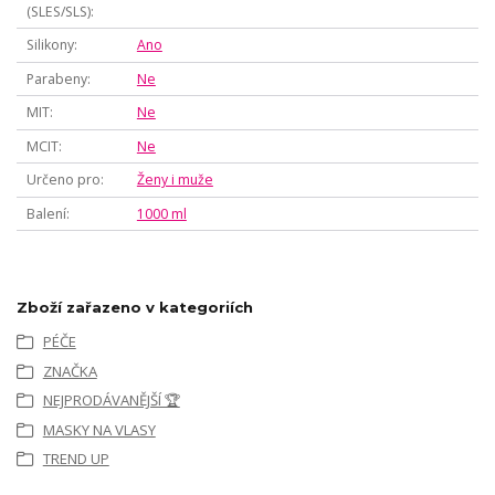
(SLES/SLS)
Silikony
Ano
Parabeny
Ne
MIT
Ne
MCIT
Ne
Určeno pro
Ženy i muže
Balení
1000 ml
Zboží zařazeno v kategoriích
PÉČE
ZNAČKA
NEJPRODÁVANĚJŠÍ 🏆
MASKY NA VLASY
TREND UP