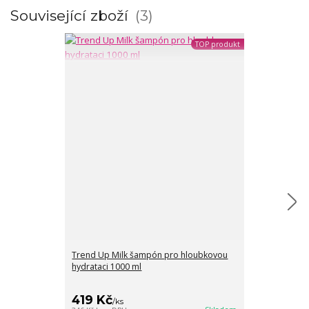
Související zboží
3
TOP produkt
Trend Up Milk šampón pro hloubkovou
hydrataci 1000 ml
Farm.inc Šle
a vanilla 180 m
419 Kč
449 Kč
/
ks
/
ks