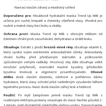
- Navrací vlasům zdravý a mladistvý vzhled
Doporučeno pro:
Hloubkově hydratační maska Trend Up Milk je
určena pro suché, krepaté a chemicky ošetřené vlasy. Vhodná pro
nudné a matné vlasy bez lesku a vitality.
Ochrana proti:
Maska Trend Up Milk s olivovým mlékem od
Edelstein chrání proti zacuchávání, dehydrataci a ztrátě lesku.
Obsahuje:
Extrakt z plodů
hroznů vinné révy
obsahuje vitamín E,
který vyniká svými extrémními antioxidačními účinky. Antioxidanty
chrání buňky před předčasným stárnutím a poškozením
způsobeným volnými radikály. Hroznový olej dále obsahuje velké
množství polyfenolů, esenciální mastné kyseliny (především
kyselina linolová) a oligomerní proanthocyanidin.
Olivové
mléko
dodá vlasům elasticitu, odolnost a potřebnou dávku
hydratace, která vlasy ochrání před nadměrným vysušením během
tepelného procesu. Navíc dodá vlasům zářivý lesk a hebkost.
Použití:
Po mytí šampónem jemně masku Trend Up Milk s
rostlinnými mléčnými proteiny vmasírujte do vlasů. Nechte působit 2-
3 minuty, poté dostatečně opláchněte vlažnou vodou. Doporučujeme