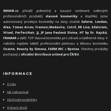
INHAIR.cz
přináší jedinečný a luxusní sortiment světových
profesionálních produktů
vlasové kosmetiky
a doplňků. Jsme
autorizovaný prodejce kosmetiky na vlasy značek
Salerm, Lendan,
Alea, Tomas Arsov, Framesi,
Medavita, Cotril, RR Line, Edelstein,
Vitael,
PerfectHair, JJ, JP Jana Paulová Divine, HT by Dr. Rajská,
FRAMAR
a další. TOP vlasová kosmetika pro zdravé a nádherné vlasy. V
nabídce najdete taktéž profesionální pleťovou a tělovou kosmetiku
Osaine, Beauty by Simona, FARM.INC
a
Byotea
. Všechny produkty
pocházejí z
oficiální distribuce určené pro ČR/EU
.
INFORMACE
O nás
Jak nakupovat
Obchodní podmínky
Vrácení zboží