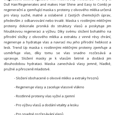
Dull Hair/Regenerates and makes Hair Shine and Easy to Comb) je
regenerační a zjemňující maska s proteiny z olivového mléka určená
pro vlasy suché, matné a oslabené z častých chemických úprav,
především z odbarvování nebo trvalé. Maska s rostlinými mléčnými
proteiny dokonale proniká do struktury vlasů a poskytuje jim
hloubkovou regeneraci a výživu. Díky svému složení bohatého na
přírodní složky z olivového mléka a extraktu z vinné révy chrání,
regeneruje a hydratuje vlas a navrací mu jeho přírodní hebkost a
lesk. Trend Up maska s rostlinnými mléčnými proteiny zjemňuje a
usměrňuje vlas, díky tomu se vlas snadno rozčesává a
upravuje. Složení masky je k vlasům šetrné a dodává jim
dlouhodobou hydrataci. Maska zanechává vlasy jemné, hladké,
pružné a přirozeně mladistvé.
- Složení obohacené o olivové mléko a extraky hroznů
- Regeneruje vlasy a zaceluje vlasové vlákno
- Rostlinné proteiny vlas vyživí a zjemní
- Pro výživu vlasů a dodání vitality a lesku
- Pro snadné rozčesávání vlasů