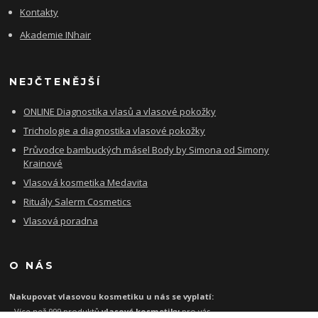
Kontakty
Akademie INhair
NEJČTENĚJŠÍ
ONLINE Diagnostika vlasů a vlasové pokožky
Trichologie a diagnostika vlasové pokožky
Průvodce bambuckých másel Body by Simona od Simony
Krainové
Vlasová kosmetika Medavita
Rituály Salerm Cosmetics
Vlasová poradna
O NÁS
Nakupovat vlasovou kosmetiku u nás se vyplatí:
- Více než 999 produktů
vlasové kosmetiky
pro vás