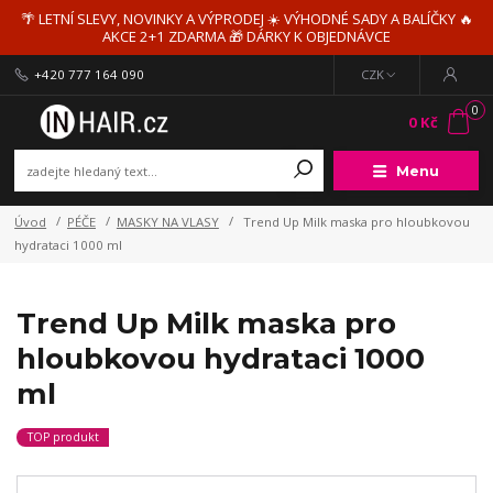
🌴 LETNÍ SLEVY, NOVINKY A VÝPRODEJ ☀️ VÝHODNÉ SADY A BALÍČKY 🔥
AKCE 2+1 ZDARMA 🎁 DÁRKY K OBJEDNÁVCE
+420 777 164 090
CZK
0
0 Kč
Menu
Úvod
PÉČE
MASKY NA VLASY
Trend Up Milk maska pro hloubkovou
hydrataci 1000 ml
Trend Up Milk maska pro
hloubkovou hydrataci 1000
ml
TOP produkt