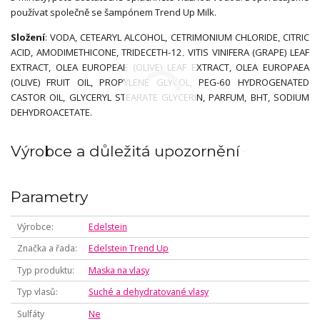
používat společně se šampónem Trend Up Milk.
Složení
: VODA, CETEARYL ALCOHOL, CETRIMONIUM CHLORIDE, CITRIC
ACID, AMODIMETHICONE, TRIDECETH-12, VITIS VINIFERA (GRAPE) LEAF
EXTRACT, OLEA EUROPEAE (OLIVE) LEAF EXTRACT, OLEA EUROPAEA
(OLIVE) FRUIT OIL, PROPYLENE GLYCOL, PEG-60 HYDROGENATED
CASTOR OIL, GLYCERYL STEARATE GLYCERIN, PARFUM, BHT, SODIUM
DEHYDROACETATE.
Výrobce a důležitá upozornění
Parametry
Výrobce
Edelstein
Značka a řada
Edelstein Trend Up
Typ produktu
Maska na vlasy
Typ vlasů
Suché a dehydratované vlasy
Sulfáty
Ne