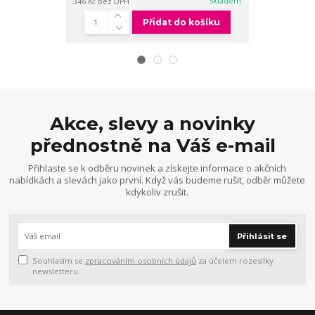
Skladem
346 Kč
bez DPH
371 Kč
bez DPH
Přidat do košíku
Akce, slevy a novinky
přednostně na Váš e-mail
Přihlaste se k odběru novinek a získejte informace o akčních
nabídkách a slevách jako první. Když vás budeme rušit, odběr můžete
kdykoliv zrušit.
Přihlásit se
Souhlasím se
zpracováním osobních údajů
za účelem rozesílky
newsletteru.