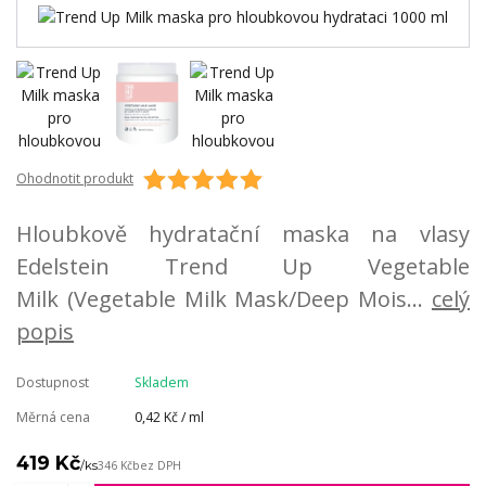
Ohodnotit produkt
Hloubkově hydratační maska na vlasy
Edelstein Trend Up Vegetable
Milk (Vegetable Milk Mask/Deep Mois...
celý
popis
Dostupnost
Skladem
Měrná cena
0,42 Kč / ml
419 Kč
/
ks
346 Kč
bez DPH