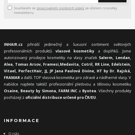
Souhlasím se
zpracováním osobních údajů
za účelem rozesílky
newsletteru.
INHAIR.cz
přináší jedinečný a luxusní sortiment světových
profesionálních produktů
vlasové kosmetiky
a doplňků. Jsme
autorizovaný prodejce kosmetiky na vlasy značek
Salerm, Lendan,
Alea, Tomas Arsov, Framesi,
Medavita, Cotril, RR Line, Edelstein,
Vitael,
PerfectHair, JJ, JP Jana Paulová Divine, HT by Dr. Rajská,
FRAMAR
a další. TOP vlasová kosmetika pro zdravé a nádherné vlasy. V
nabídce najdete taktéž profesionální pleťovou a tělovou kosmetiku
Osaine, Beauty by Simona, FARM.INC
a
Byotea
. Všechny produkty
pocházejí z
oficiální distribuce určené pro ČR/EU
.
INFORMACE
O nás