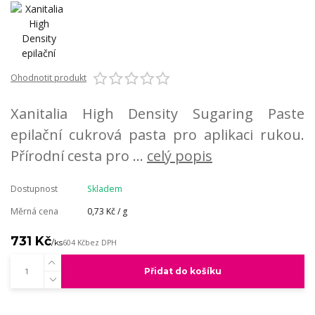
Ohodnotit produkt
Xanitalia High Density Sugaring Paste
epilační cukrová pasta pro aplikaci rukou.
Přírodní cesta pro ...
celý popis
Dostupnost
Skladem
Měrná cena
0,73 Kč / g
731 Kč
/
ks
604 Kč
bez DPH
Přidat do košíku