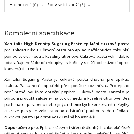
Hodnocení
0
Související zboží
3
Kompletní specifikace
Xanitalia High Density Sugaring Paste epilační cukrová pasta
pro aplikaci rukou. Přírodní cesta pro epilaci nežádoucích chloupků
pomocí cukru, medu a kyseliny citrónové. Cukrová pasta velmi dobře
odstraňuje nežádoucí chloupky i s kořínky s nižší bolestivostí oproti
konvenčnímu vosku.
Xanitalia Sugaring Paste je cukrová pasta vhodná pro aplikaci
rukou. Pastu není zapotřebí před použitím rozehřívat. Pro epilaci
není nutné používat epilační papírky. Cukrová pasta Xanitalia je
přírodní produkt založený na cukru, medu a kyselině citrónové. Bez
parfemace, parabenů nebo jiných chemických konzervantů. Zbytky
cukrové pasty se velmi snadno odstraňují pouhou vodou. Epilace
cukrovou pastou je oproti vosku méně bolestivější.
Doporučeno pro:
Epilaci krátkých i středně dlouhých chloupků čistě
přírodní cestou bez rozehřívání a bez použití epilačních papírků.