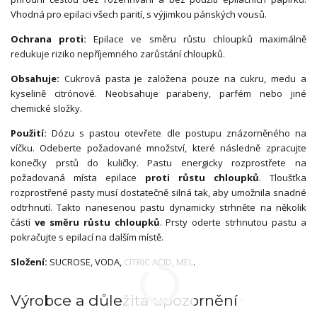
Vhodná pro epilaci všech parití, s výjimkou pánských vousů.
Ochrana proti:
Epilace ve směru růstu chloupků maximálně
redukuje riziko nepříjemného zarůstání chloupků.
Obsahuje:
Cukrová pasta je založena pouze na cukru, medu a
kyselině citrónové. Neobsahuje parabeny, parfém nebo jiné
chemické složky.
Použití:
Dózu s pastou otevřete dle postupu znázorněného na
víčku. Odeberte požadované množství, které následně zpracujte
konečky prstů do kuličky. Pastu energicky rozprostřete na
požadovaná místa epilace
proti růstu chloupků
. Tloušťka
rozprostřené pasty musí dostatečně silná tak, aby umožnila snadné
odtrhnutí. Takto nanesenou pastu dynamicky strhněte na několik
částí
ve směru růstu chloupků
. Prsty oderte strhnutou pastu a
pokračujte s epilací na dalším místě.
Složení:
SUCROSE, VODA, CITRIC ACID, MEL.
Výrobce a důležitá upozornění