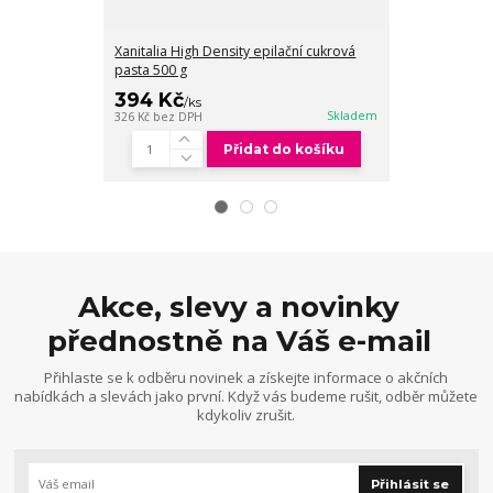
Xanitalia High Density epilační cukrová
Xanitalia Medi
pasta 500 g
cukrová pasta
394 Kč
394 Kč
/
ks
/
ks
Skladem
326 Kč
bez DPH
326 Kč
bez DPH
Přidat do košíku
Akce, slevy a novinky
přednostně na Váš e-mail
Přihlaste se k odběru novinek a získejte informace o akčních
nabídkách a slevách jako první. Když vás budeme rušit, odběr můžete
kdykoliv zrušit.
Přihlásit se