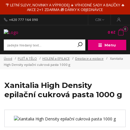
🌴 LETNÍ SLEVY, NOVINKY A VÝPRODEJ ☀️ VÝHODNÉ SADY A BALÍČKY 🔥
AKCE 2+1 ZDARMA 🎁 DÁRKY K OBJEDNÁVCE
+420 777 164 090
CZK
0
0 Kč
Menu
Úvod
PLEŤ A TĚLO
HOLENÍ a EPILACE
Depilace a epilace
Xanitalia
High Density epilační cukrová pasta 1000 g
Xanitalia High Density
epilační cukrová pasta 1000 g