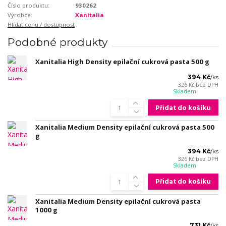
Číslo produktu:
930262
Výrobce:
Xanitalia
Hlídat cenu / dostupnost
Podobné produkty
Xanitalia High Density epilační cukrová pasta 500 g
394 Kč
/
ks
326 Kč
bez DPH
Skladem
Přidat do košíku
Xanitalia Medium Density epilační cukrová pasta 500
g
394 Kč
/
ks
326 Kč
bez DPH
Skladem
Přidat do košíku
Xanitalia Medium Density epilační cukrová pasta
1000 g
731 Kč
/
ks