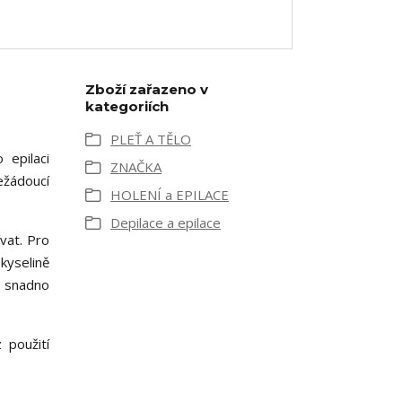
Zboží zařazeno v
kategoriích
PLEŤ A TĚLO
 epilaci
ZNAČKA
ežádoucí
HOLENÍ a EPILACE
Depilace a epilace
vat. Pro
 kyselině
i snadno
 použití