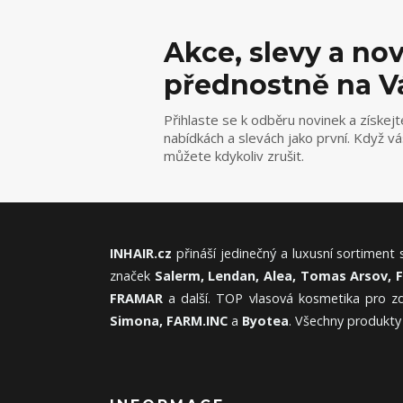
Akce, slevy a no
přednostně na V
Přihlaste se k odběru novinek a získejt
nabídkách a slevách jako první. Když v
můžete kdykoliv zrušit.
INHAIR.cz
přináší jedinečný a luxusní sortiment
značek
Salerm, Lendan, Alea, Tomas Arsov, 
FRAMAR
a další. TOP vlasová kosmetika pro zd
Simona, FARM.INC
a
Byotea
. Všechny produkty