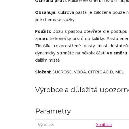
Ochrana proti:
Epilace ve směru růstu chloupk
Obsahuje:
Cukrová pasta je založena pouze n
jiné chemické složky.
Použití:
Dózu s pastou otevřete dle postupu 
zpracujte konečky prstů do kuličky. Pastu ene
Tloušťka rozprostřené pasty musí dostatečn
dynamicky strhněte na několik částí
ve směru 
dalším místě.
Složení:
SUCROSE, VODA, CITRIC ACID, MEL.
Výrobce a důležitá upozorn
Parametry
Výrobce
Xanitalia