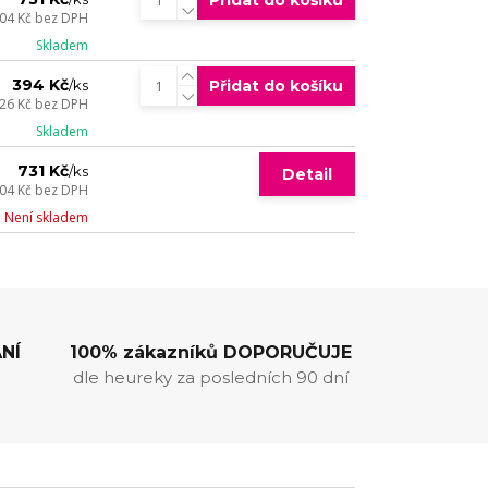
Přidat do košíku
04 Kč
bez DPH
Skladem
394 Kč
Přidat do košíku
/
ks
26 Kč
bez DPH
Skladem
731 Kč
/
ks
Detail
04 Kč
bez DPH
Není skladem
NÍ
100% zákazníků DOPORUČUJE
dle heureky za posledních 90 dní