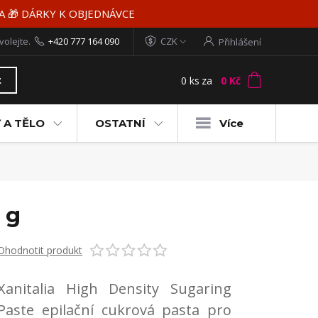
MA 🎁 DÁRKY K OBJEDNÁVCE
volejte.
+420 777 164 090
CZK
Přihlášení
0
ks
za
0 Kč
t
 A TĚLO
OSTATNÍ
Více
 g
Ohodnotit produkt
Xanitalia High Density Sugaring
Paste epilační cukrová pasta pro