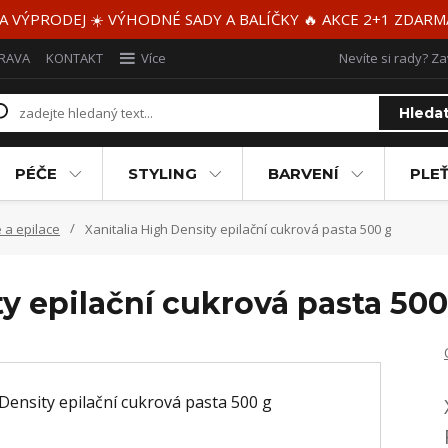
 A VÝPRODEJ ☀️ VÝHODNÉ SADY A BALÍČKY 🔥 AKCE 2+1 ZDAR
RAVA
KONTAKT
Více
Nevíte si rady? Za
Hleda
PÉČE
STYLING
BARVENÍ
PLEŤ
 a epilace
Xanitalia High Density epilační cukrová pasta 500 g
ty epilační cukrová pasta 500