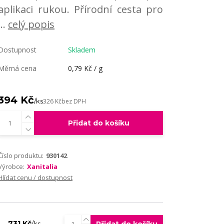
aplikaci rukou. Přírodní cesta pro
...
celý popis
Dostupnost
Skladem
Měrná cena
0,79 Kč / g
394 Kč
/
ks
326 Kč
bez DPH
Přidat do košíku
Číslo produktu:
930142
Výrobce:
Xanitalia
Hlídat cenu / dostupnost
731 Kč
/
ks