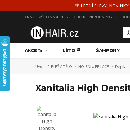
🌴 LETNÍ SLEVY, NOVINKY
O NÁS
VŠE O NÁKUPU
OBCHODNÍ PODMÍNKY
DOP
AKCE %
LÉTO 🏝️
ŠAMPONY
Úvod
PLEŤ A TĚLO
HOLENÍ a EPILACE
Depilace
Xanitalia High Densi