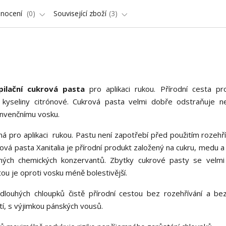
nocení
0
Související zboží
3
epilační cukrová pasta
pro aplikaci rukou. Přírodní cesta pro
kyseliny citrónové. Cukrová pasta velmi dobře odstraňuje n
konvenčnímu vosku.
ná pro aplikaci rukou. Pastu není zapotřebí před použitím rozehří
krová pasta Xanitalia je přírodní produkt založený na cukru, medu a
ných chemických konzervantů. Zbytky cukrové pasty se velm
ou je oproti vosku méně bolestivější.
 dlouhých chloupků čistě přírodní cestou bez rozehřívání a bez
ití, s výjimkou pánských vousů.