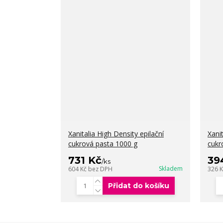
Xanitalia High Density epilační
Xani
cukrová pasta 1000 g
cukr
731 Kč
39
/
ks
Skladem
604 Kč
bez DPH
326 
Přidat do košíku