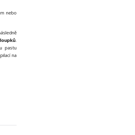
fém nebo
následně
hloupků
.
ou pastu
ilací na