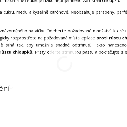
ů maximálně redukuje riziko nepříjemného zarůstání chloupků.
a cukru, medu a kyselině citrónové. Neobsahuje parabeny, par
znázorněného na víčku. Odeberte požadované množství, které 
rgicky rozprostřete na požadovaná místa epilace
proti růstu c
ě silná tak, aby umožnila snadné odtrhnutí. Takto nanesen
růstu chloupků
. Prsty oderte strhnutou pastu a pokračujte s ep
ění