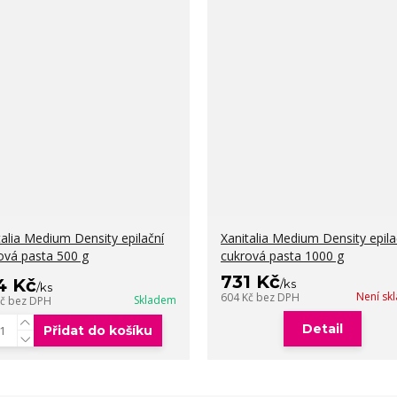
talia Medium Density epilační
Xanitalia Medium Density epila
ová pasta 500 g
cukrová pasta 1000 g
731 Kč
4 Kč
/
ks
/
ks
Není sk
604 Kč
bez DPH
Skladem
Kč
bez DPH
Detail
Přidat do košíku