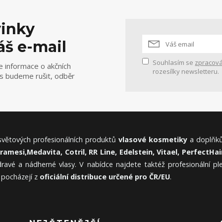
vinky
áš e-mail
Souhlasím se
zpracová
e informace o akčních
rozesílky newsletteru.
ás budeme rušit, odběr
 světových profesionálních produktů
vlasové kosmetiky
a doplňků
Framesi,
Medavita, Cotril, RR Line, Edelstein, Vitael,
PerfectHair
ravé a nádherné vlasy. V nabídce najdete taktéž profesionální p
 pocházejí z
oficiální distribuce určené pro ČR/EU
.