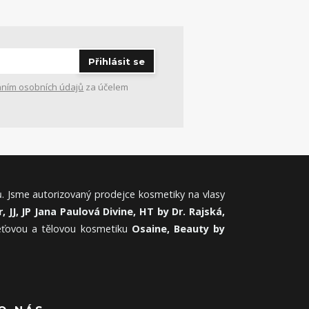
Přihlásit se
ním osobních údajů
za účelem
. Jsme autorizovaný prodejce kosmetiky na vlasy
, JJ, JP Jana Paulová Divine, HT by Dr. Rajská,
leťovou a tělovou kosmetiku
Osaine, Beauty by