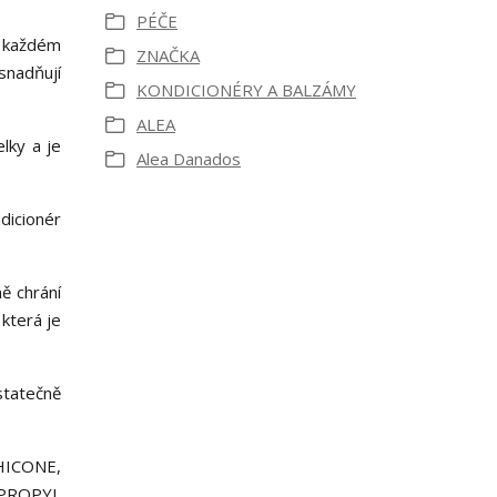
PÉČE
o každém
ZNAČKA
usnadňují
KONDICIONÉRY A BALZÁMY
ALEA
lky a je
Alea Danados
dicionér
ě chrání
 která je
statečně
ICONE,
OPROPYL