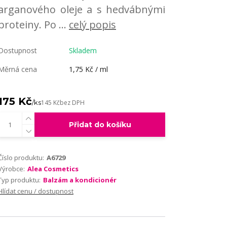
arganového oleje a s hedvábnými
proteiny. Po ...
celý popis
Dostupnost
Skladem
Měrná cena
1,75 Kč / ml
175 Kč
/
ks
145 Kč
bez DPH
Přidat do košíku
Číslo produktu:
A6729
Výrobce:
Alea Cosmetics
Typ produktu:
Balzám a kondicionér
Hlídat cenu / dostupnost