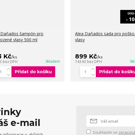
999 
- 1
 Daňados šampón pro
Alea Daňados sada pro poško
ozené vlasy 500 ml
vlasy
3 Kč
899 Kč
/
ks
/
ks
Skladem
Sk
Kč
bez DPH
743 Kč
bez DPH
Přidat do košíku
Přidat do košík
vinky
áš e-mail
Souhlasím se
zpracová
e informace o akčních