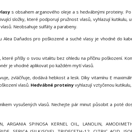
vlasy
s obsahem arganového oleje a s hedvábnými proteiny. P
jící složky, které podporují pružnost vlasů, vyhlazují kutikulu, 
vlasů. Neobsahuje sulfáty a parabeny.
ru Alea Daňados pro poškozené a suché vlasy je vhodné do kabe
které přišly o svou vitalitu bez ohledu na příčinu poškození. Kon
nér je vhodné aplikovat po každém mytí vlasů.
vuje, zvláčňuje, dodává hebkost a lesk. Díky vitamínu E maximáln
oškození vlasů.
Hedvábné proteiny
vyhlazují vztyčenou kutikulu,
íkem vysušených vlasů. Nechejte pár minut působit a poté do
N, ARGANIA SPINOSA KERNEL OIL, LANOLIN, AMODIMETH
E, SERICA (SILK/SOIE), TRIDECETH-12, CITRIC ACID, IS