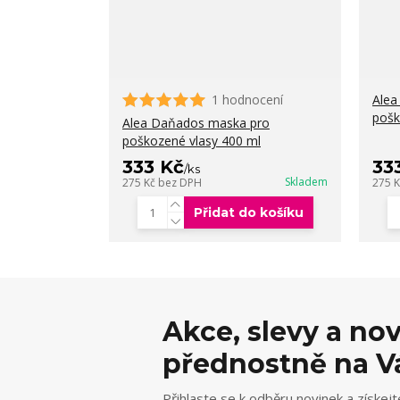
1 hodnocení
Alea
pošk
Alea Daňados maska pro
poškozené vlasy 400 ml
333 Kč
33
/
ks
Skladem
275 Kč
bez DPH
275 
Přidat do košíku
Akce, slevy a no
přednostně na V
Přihlaste se k odběru novinek a získejt