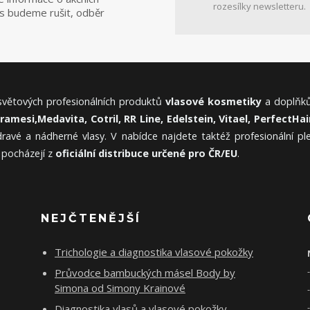
rozesílky newsletteru.
ás budeme rušit, odběr
 světových profesionálních produktů
vlasové kosmetiky
a doplňků
Framesi,
Medavita, Cotril, RR Line, Edelstein, Vitael,
PerfectHair
ravé a nádherné vlasy. V nabídce najdete taktéž profesionální p
 pocházejí z
oficiální distribuce určené pro ČR/EU
.
NEJČTENĚJŠÍ
Trichologie a diagnostika vlasové pokožky
Průvodce bambuckých másel Body by
Simona od Simony Krainové
Diagnostika vlasů a vlasové pokožky