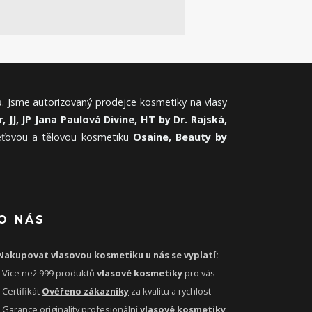
. Jsme autorizovaný prodejce kosmetiky na vlasy
, JJ, JP Jana Paulová Divine, HT by Dr. Rajská,
leťovou a tělovou kosmetiku
Osaine, Beauty by
O NÁS
Nakupovat vlasovou kosmetiku u nás se vyplatí:
- Více než 999 produktů
vlasové kosmetiky
pro vás
- Certifikát
Ověřeno zákazníky
za kvalitu a rychlost
- Garance originality profesionální
vlasové kosmetiky