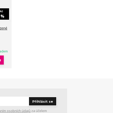
Kč
0 %
zené
ladem
u
Přihlásit se
ním osobních údajů
za účelem