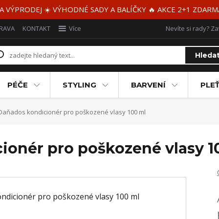
 A VÝPRODEJ ☀️ VÝHODNÉ SADY A BALÍČKY 🔥 AKCE 2+1 ZDAR
RAVA
KONTAKT
Více
Nevíte si rady? Za
Hleda
PÉČE
STYLING
BARVENÍ
PLEŤ
Daňados kondicionér pro poškozené vlasy 100 ml
ionér pro poškozené vlasy 1