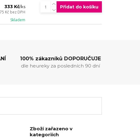
333 Kč
Přidat do košíku
/
ks
75 Kč
bez DPH
Skladem
NÍ
100% zákazníků DOPORUČUJE
dle heureky za posledních 90 dní
Zboží zařazeno v
kategoriích