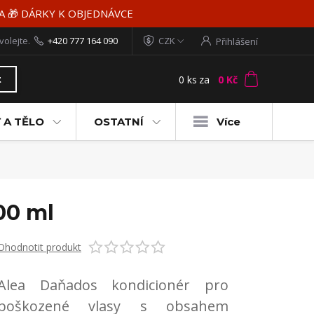
MA 🎁 DÁRKY K OBJEDNÁVCE
volejte.
+420 777 164 090
CZK
Přihlášení
0
ks
za
0 Kč
t
 A TĚLO
OSTATNÍ
Více
00 ml
Ohodnotit produkt
Alea Daňados kondicionér pro
poškozené vlasy s obsahem