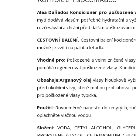
Alea Daňados kondicionér pro poškozené 
mytí dodává vlasům potřebné hydratační a vyživu
rozčesávání a chrání před dalším poškozováním 
CESTOVNÍ BALENÍ.
Cestovní balení kodicioné
možné je vzít i na palubu letadla.
Vhodné pro:
Poškozené a velmi zničené vlasy, 
pomáhá regenerovat poškozené vlasy. Kondicio
Obsahuje:
Arganový olej
vlasy hloubkově vyži
před okolními vlivy, které mohou prohlubovat p
pro poškozené vlasy typická.
Použití:
Rovnoměrně naneste do umytých, ručn
opláchněte vlažnou vodou.
Složení:
VODA, CETYL ALCOHOL, GLYCERI
PROPYLENE GLYCOL, CETRIMONIUM CHLORID