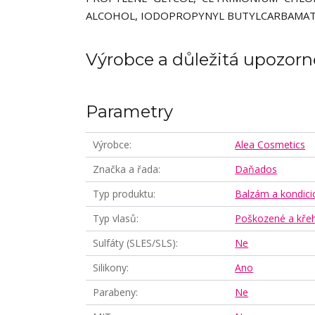
ALCOHOL, IODOPROPYNYL BUTYLCARBAMATE,
Výrobce a důležitá upozorn
Parametry
Výrobce
Alea Cosmetics
Značka a řada
Daňados
Typ produktu
Balzám a kondici
Typ vlasů
Poškozené a křeh
Sulfáty (SLES/SLS)
Ne
Silikony
Ano
Parabeny
Ne