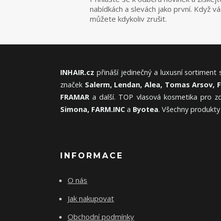
nabídkách a slevách jako první. Když v
můžete kdykoliv zrušit.
INHAIR.cz
přináší jedinečný a luxusní sortiment
značek
Salerm, Lendan, Alea, Tomas Arsov, 
FRAMAR
a další. TOP vlasová kosmetika pro zd
Simona, FARM.INC
a
Byotea
. Všechny produkty
INFORMACE
O nás
Jak nakupovat
Obchodní podmínky