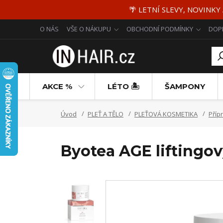
🌴 LETNÍ SLEVY, NOVINKY
O NÁS
VŠE O NÁKUPU
OBCHODNÍ PODMÍNKY
DOP
AKCE %
LÉTO 🏝️
ŠAMPONY
Úvod
PLEŤ A TĚLO
PLEŤOVÁ KOSMETIKA
Příp
Byotea AGE liftingo