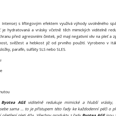
n Intense) s liftingovým efektem využívá výhody uvolněného sp
ť je hydratovaná a vrásky včetně těch mimických viditelně red
hranu před agresivními činiteli, jež mají negativní vliv na pleť a 
pevnost, svěžest a hebkost již od prvního použití. Vyrobeno v Itá
ožky, parafín, sulfáty SLS nebo SLES.
u
je
pnutou
y
Byotea AGE
viditelně redukuje mimické a hlubší vrásky, 
 sebe sama … to je přístupem této řady ke každodenní péči o pl
í ošetření pleti 40+. Všechny produkty z řady
Byotea AGE
jsou 