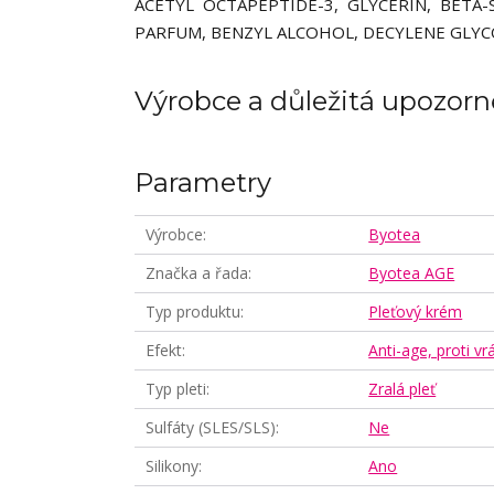
ACETYL OCTAPEPTIDE-3, GLYCERIN, BETA
PARFUM, BENZYL ALCOHOL, DECYLENE GLYCO
Výrobce a důležitá upozorn
Parametry
Výrobce
Byotea
Značka a řada
Byotea AGE
Typ produktu
Pleťový krém
Efekt
Anti-age, proti v
Typ pleti
Zralá pleť
Sulfáty (SLES/SLS)
Ne
Silikony
Ano