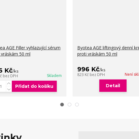
ea AGE Filler vyhlazující sérum
Byotea AGE liftingový denní k
i vráskám 50 ml
proti vráskám 50 ml
996 Kč
6 Kč
/
ks
/
ks
Není sk
823 Kč
bez DPH
Skladem
Kč
bez DPH
Detail
Přidat do košíku
vinky