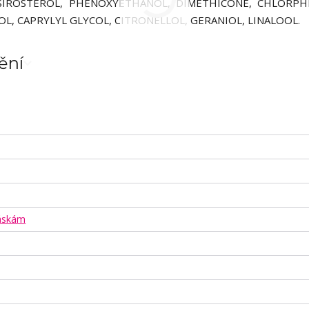
-SIROSTEROL, PHENOXYETHANOL, DIMETHICONE, CHLORPH
L, CAPRYLYL GLYCOL, CITRONELLOL, GERANIOL, LINALOOL.
ění
ráskám