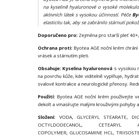
na kyselině hyaluronové o vysoké molekul
aktivních látek s vysokou účinností. Péče
By
elasticitu tak, aby se zabránilo stárnutí poko
Doporučeno pro:
Zejména pro starší pleť 40+, 
Ochrana proti:
Byotea AGE noční krém chrání 
vrásek a stárnutím pleti.
Obsahuje: Kyselina hyaluronová
s vysokou m
na povrchu kůže, kde viditelně vyplňuje, hydrat
svalové kontrakce a neurologické přenosy. Redu
Použití:
Byotea AGE noční krém používejte ve
dekolt a vmasírujte malými krouživými pohyby 
Složení:
VODA, GLYCERYL STEARATE, DIC
OCTYLDODECANOL, CETEARYL AL
COPOLYMER, GLUCOSAMINE HCL, TRIISOSTE