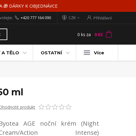
MA 🎁 DÁRKY K OBJEDNÁVCE
volejte.
+420 777 164 090
CZK
Přihlášení
0
ks
za
0 Kč
t
 A TĚLO
OSTATNÍ
Více
50 ml
Ohodnotit produkt
Byotea AGE noční krém (Night
Cream/Action Intense)