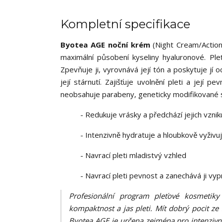
Kompletní specifikace
Byotea AGE noční krém
(Night Cream/Actio
maximální působení kyseliny hyaluronové. Ple
Zpevňuje ji, vyrovnává její tón a poskytuje jí oc
její stárnutí. Zajišťuje uvolnění pleti a její 
neobsahuje parabeny, geneticky modifikované sl
- Redukuje vrásky a předchází jejich vznik
- Intenzivně hydratuje a hloubkově vyživu
- Navrací pleti mladistvý vzhled
- Navrací pleti pevnost a zanechává ji vy
Profesionální program pleťové kosmetik
kompaktnost a jas pleti. Mít dobrý pocit ze
Byotea AGE je určena zejména pro intenzivn