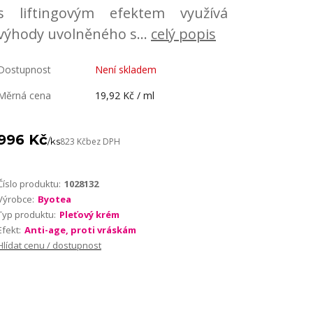
s liftingovým efektem využívá
výhody uvolněného s...
celý popis
Dostupnost
Není skladem
Měrná cena
19,92 Kč / ml
996 Kč
/
ks
823 Kč
bez DPH
Číslo produktu:
1028132
Výrobce:
Byotea
Typ produktu:
Pleťový krém
Efekt:
Anti-age, proti vráskám
Hlídat cenu / dostupnost