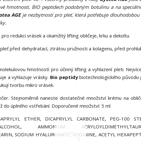
ové hmotnosti, BIO peptidech podobným botulinu a na speciál
otea AGE
je nezbytností pro pleť, která potřebuje dlouhodobou 
žky.
pro redukci vrásek a okamžitý lifting obličeje, krku a dekoltu.
pleť před dehydratací, ztrátou pružnosti a kolagenu, před prohl
olekulovou hmotností pro účinný lifting a vyhlazení pleti. Nejvíc
uje a vyhlazuje vrásky.
Bio peptidy
biotechnologického původu p
kují tvorbu mikro vrásek.
čer. Stejnoměrně naneste dostatečné množství krému na obliče
až do úplného vstřebání. Doporučené množství: 5 ml
APRYLYL ETHER, DICAPRYLYL CARBONATE, PEG-100 STE
COHOL, AMMONIUM ACRYLOYLDIMETHYLTAURA
ARIN, SODIUM HYALURONATE, ARGININE, ACETYL HEXAPEPT