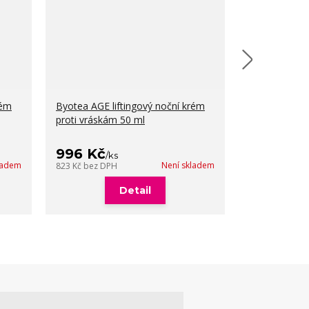
rém
Byotea AGE liftingový noční krém
Byotea AGE k
proti vráskám 50 ml
rty proti vrá
996 Kč
809 Kč
/
ks
/
k
ladem
Není skladem
823 Kč
bez DPH
669 Kč
bez DP
Detail