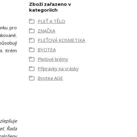
Zboží zařazeno v
kategoriích
PLEŤ A TĚLO
ánku pro
ZNAČKA
ukované.
PLEŤOVÁ KOSMETIKA
způsobují
BYOTEA
lii. Krém
Pleťové krémy
Přípravky na vrásky
Byotea AGE
zlepšuje
eť. Řada
založeny