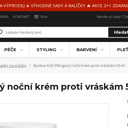
 A VÝPRODEJ ☀️ VÝHODNÉ SADY A BALÍČKY 🔥 AKCE 2+1 ZDAR
RAVA
KONTAKT
Více
Nevíte si rady? Za
Hleda
PÉČE
STYLING
BARVENÍ
PLEŤ
ravky na vrásky
Byotea AGE liftingový noční krém proti vráskám 50 ml
vý noční krém proti vráskám 