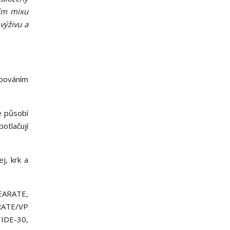
ním mixu
výživu a
ubováním
e působí
otlačují
j, krk a
ARATE,
TE/VP
IDE-30,