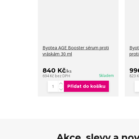
Byotea AGE Booster sérum proti
Byot
vráskám 30 ml
prot
840 Kč
99
/
ks
Skladem
694 Kč
bez DPH
823 
Přidat do košíku
Akce, slevy a no