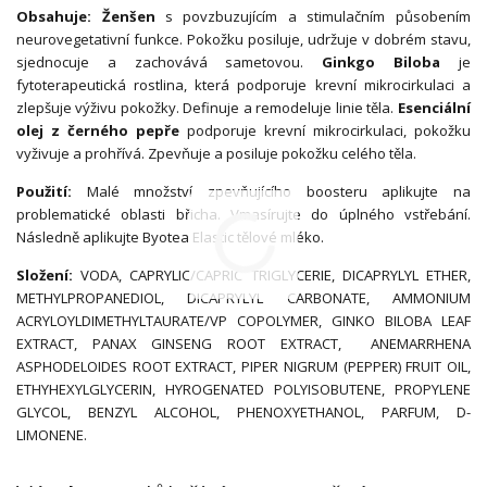
Obsahuje:
Ženšen
s povzbuzujícím a stimulačním působením
neurovegetativní funkce. Pokožku posiluje, udržuje v dobrém stavu,
sjednocuje a zachovává sametovou.
Ginkgo Biloba
je
fytoterapeutická rostlina, která podporuje krevní mikrocirkulaci a
zlepšuje výživu pokožky. Definuje a remodeluje linie těla.
Esenciální
olej z černého pepře
podporuje krevní mikrocirkulaci, pokožku
vyživuje a prohřívá. Zpevňuje a posiluje pokožku celého těla.
Použití:
Malé množství zpevňujícího boosteru aplikujte na
problematické oblasti břicha. Vmasírujte do úplného vstřebání.
Následně aplikujte Byotea Elastic tělové mléko.
Složení:
VODA, CAPRYLIC/CAPRIC TRIGLYCERIE, DICAPRYLYL ETHER,
METHYLPROPANEDIOL, DICAPRYLYL CARBONATE, AMMONIUM
ACRYLOYLDIMETHYLTAURATE/VP COPOLYMER, GINKO BILOBA LEAF
EXTRACT, PANAX GINSENG ROOT EXTRACT, ANEMARRHENA
ASPHODELOIDES ROOT EXTRACT, PIPER NIGRUM (PEPPER) FRUIT OIL,
ETHYHEXYLGLYCERIN, HYROGENATED POLYISOBUTENE, PROPYLENE
GLYCOL, BENZYL ALCOHOL, PHENOXYETHANOL, PARFUM, D-
LIMONENE.