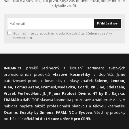
nabídkách a slevách jako první. Když vás budeme rušit, odběr můžete
kdykoliv zrušit.
Přihlásit se
Souhlasím se
zpracováním osobních údajů
za účelem rozesílky
newsletteru.
INHAIR.cz
přináší jedinečný a luxusní sortiment světových
profesionálních produktů
vlasové kosmetiky
a doplňků. Jsme
autorizovaný prodejce kosmetiky na vlasy značek
Salerm, Lendan,
Alea, Tomas Arsov, Framesi,
Medavita, Cotril, RR Line, Edelstein,
Vitael,
PerfectHair, JJ, JP Jana Paulová Divine, HT by Dr. Rajská,
FRAMAR
a další. TOP vlasová kosmetika pro zdravé a nádherné vlasy. V
nabídce najdete taktéž profesionální pleťovou a tělovou kosmetiku
Osaine, Beauty by Simona, FARM.INC
a
Byotea
. Všechny produkty
pocházejí z
oficiální distribuce určené pro ČR/EU
.