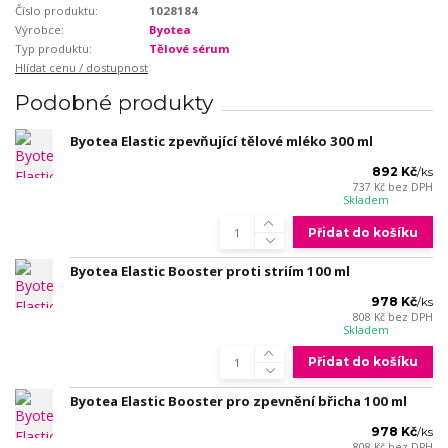
Číslo produktu:
1028184
Výrobce:
Byotea
Typ produktu:
Tělové sérum
Hlídat cenu / dostupnost
Podobné produkty
Byotea Elastic zpevňující tělové mléko 300 ml
892 Kč
/
ks
737 Kč
bez DPH
Skladem
Přidat do košíku
Byotea Elastic Booster proti striím 100 ml
978 Kč
/
ks
808 Kč
bez DPH
Skladem
Přidat do košíku
Byotea Elastic Booster pro zpevnění břicha 100 ml
978 Kč
/
ks
808 Kč
bez DPH