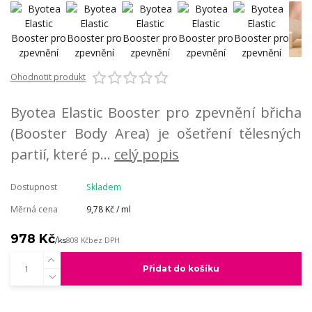
Ohodnotit produkt
Byotea Elastic Booster pro zpevnění břicha
(Booster Body Area) je ošetření tělesných
partií, které p...
celý popis
Dostupnost
Skladem
Měrná cena
9,78 Kč / ml
978 Kč
/
ks
808 Kč
bez DPH
Přidat do košíku