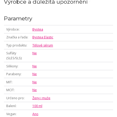
Výrobce a důležitá upozornění
Parametry
Výrobce
Byotea
Značka a řada
Byotea Elastic
Typ produktu
Tělové sérum
Sulfáty
Ne
(SLES/SLS)
Silikony
Ne
Parabeny
Ne
MIT
Ne
MCIT
Ne
Určeno pro
Ženy i muže
Balení
100 ml
Vegan
Ano