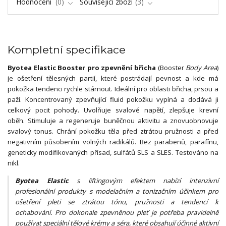
Hodnocení
0
Související zboží
3
Kompletní specifikace
Byotea Elastic Booster pro zpevnění břicha
(Booster
Body Area
)
je ošetření tělesných partií, které postrádají pevnost a kde má
pokožka tendenci rychle stárnout. Ideální pro oblasti břicha, prsou a
paží. Koncentrovaný zpevňující fluid pokožku vypíná a dodává ji
celkový pocit pohody. Uvolňuje svalové napětí, zlepšuje krevní
oběh. Stimuluje a regeneruje buněčnou aktivitu a znovuobnovuje
svalový tonus. Chrání pokožku těla před ztrátou pružnosti a před
negativním působením volných radikálů. Bez parabenů, parafínu,
geneticky modifikovaných přísad, sulfátů SLS a SLES. Testováno na
nikl.
Byotea Elastic
s liftingovým efektem nabízí intenzivní
profesionální produkty s modelačním a tonizačním účinkem pro
ošetření pleti se ztrátou tónu, pružnosti a tendencí k
ochabování. Pro dokonale zpevněnou pleť je potřeba pravidelně
používat speciální tělové krémy a séra, které obsahují účinné aktivní