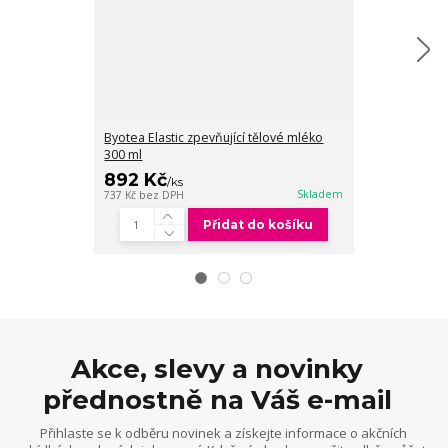
Byotea Elastic zpevňující tělové mléko
Byotea Elastic
300 ml
892 Kč
978 Kč
/
ks
/
ks
Skladem
737 Kč
bez DPH
808 Kč
bez DPH
Přidat do košíku
Akce, slevy a novinky
přednostně na Váš e-mail
Přihlaste se k odběru novinek a získejte informace o akčních