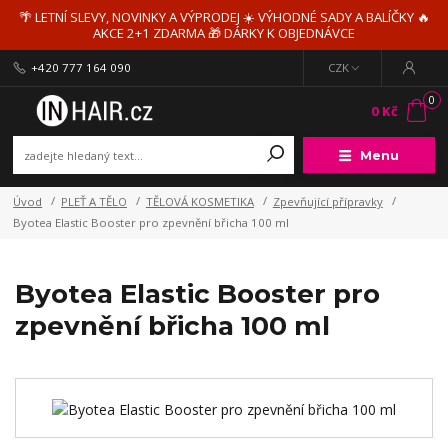
🌴 LETNÍ SLEVY, NOVINKY A VÝPRODEJ ☀️ VÝHODNÉ SADY A BALÍČKY 🔥
AKCE 2+1 ZDARMA 🎁 DÁRKY K OBJEDNÁVCE
+420 777 164 090
CZK
0
0 Kč
Menu
Úvod
PLEŤ A TĚLO
TĚLOVÁ KOSMETIKA
Zpevňující přípravky
Byotea Elastic Booster pro zpevnění břicha 100 ml
Byotea Elastic Booster pro
zpevnění břicha 100 ml