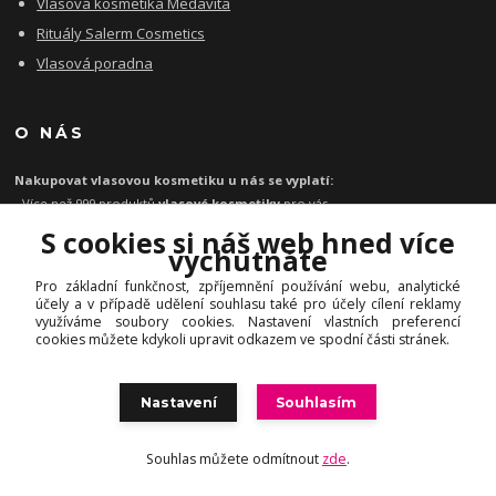
Vlasová kosmetika Medavita
Rituály Salerm Cosmetics
Vlasová poradna
O NÁS
Nakupovat vlasovou kosmetiku u nás se vyplatí:
- Více než 999 produktů
vlasové kosmetiky
pro vás
- Certifikát
Ověřeno zákazníky
za kvalitu a rychlost
S cookies si náš web hned více
- Garance originality profesionální
vlasové kosmetiky
vychutnáte
- Při objednávce zboží nad 1199 Kč
poštovné zdarma
Pro základní funkčnost, zpříjemnění používání webu, analytické
-
Expresní doručení
kosmetiky na vlasy do 1 - 2 dnů
účely a v případě udělení souhlasu také pro účely cílení reklamy
-
Profesionální
vlasová poradna
pro vás zdarma
využíváme soubory cookies. Nastavení vlastních preferencí
cookies můžete kdykoli upravit odkazem ve spodní části stránek.
Nastavení
Souhlasím
© INHAIR.cz | Profesionální vlasová, pleťová a dekorativní kosmetika
Souhlas můžete odmítnout
zde
.
Vytvořeno na
Eshop-rychle.cz