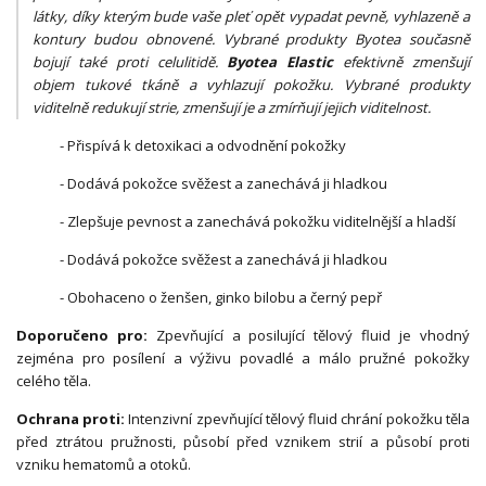
látky, díky kterým bude vaše pleť opět vypadat pevně, vyhlazeně a
kontury budou obnovené. Vybrané produkty Byotea současně
bojují také proti celulitidě.
Byotea Elastic
efektivně zmenšují
objem tukové tkáně a vyhlazují pokožku. Vybrané produkty
viditelně redukují strie, zmenšují je a zmírňují jejich viditelnost.
- Přispívá k detoxikaci a odvodnění pokožky
- Dodává pokožce svěžest a zanechává ji hladkou
- Zlepšuje pevnost a zanechává pokožku viditelnější a hladší
- Dodává pokožce svěžest a zanechává ji hladkou
- Obohaceno o ženšen, ginko bilobu a černý pepř
Doporučeno pro:
Zpevňující a posilující tělový fluid je vhodný
zejména pro posílení a výživu povadlé a málo pružné pokožky
celého těla.
Ochrana proti:
Intenzivní zpevňující tělový fluid chrání pokožku těla
před ztrátou pružnosti, působí před vznikem strií a působí proti
vzniku hematomů a otoků.