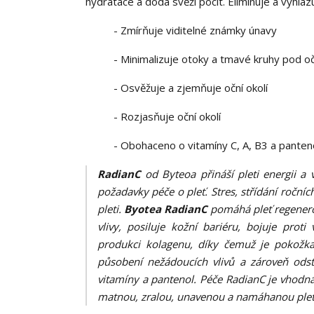
hydratace a dodá svěží pocit. Eliminuje a vyhlaz
- Zmírňuje viditelné známky únavy
- Minimalizuje otoky a tmavé kruhy pod o
- Osvěžuje a zjemňuje oční okolí
- Rozjasňuje oční okolí
- Obohaceno o vitamíny C, A, B3 a panten
RadianC
od Byteoa přináší pleti energii a 
požadavky péče o pleť. Stres, střídání ročních
pleti.
Byotea RadianC
pomáhá pleť regenerov
vlivy, posiluje kožní bariéru, bojuje pro
produkci kolagenu, díky čemuž je pokožka
působení nežádoucích vlivů a zároveň odst
vitamíny a pantenol. Péče RadianC je vhodná 
matnou, zralou, unavenou a namáhanou pleť. P