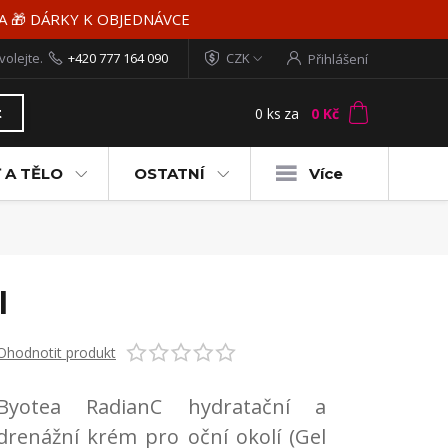
MA 🎁 DÁRKY K OBJEDNÁVCE
volejte.
+420 777 164 090
CZK
Přihlášení
0
ks
za
0 Kč
t
 A TĚLO
OSTATNÍ
Více
l
Ohodnotit produkt
Byotea RadianC hydratační a
drenážní krém pro oční okolí (Gel