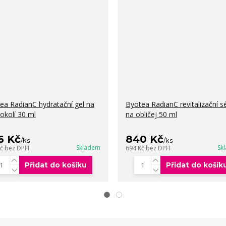
ea RadianC hydratační gel na
Byotea RadianC revitalizační 
 okolí 30 ml
na obličej 50 ml
6 Kč
840 Kč
/
ks
/
ks
Skladem
Sk
Kč
bez DPH
694 Kč
bez DPH
Přidat do košíku
Přidat do košík