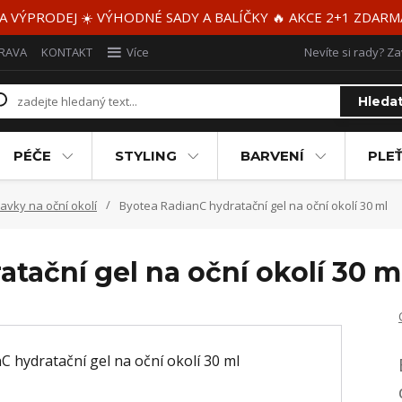
 A VÝPRODEJ ☀️ VÝHODNÉ SADY A BALÍČKY 🔥 AKCE 2+1 ZDAR
RAVA
KONTAKT
Více
Nevíte si rady? Za
Hleda
PÉČE
STYLING
BARVENÍ
PLEŤ
ravky na oční okolí
Byotea RadianC hydratační gel na oční okolí 30 ml
tační gel na oční okolí 30 m