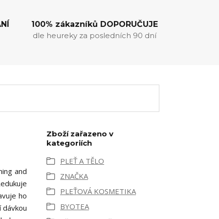
NÍ
100% zákazníků DOPORUČUJE
dle heureky za posledních 90 dní
Zboží zařazeno v
kategoriích
PLEŤ A TĚLO
ning and
ZNAČKA
Redukuje
PLEŤOVÁ KOSMETIKA
avuje ho
BYOTEA
í dávkou