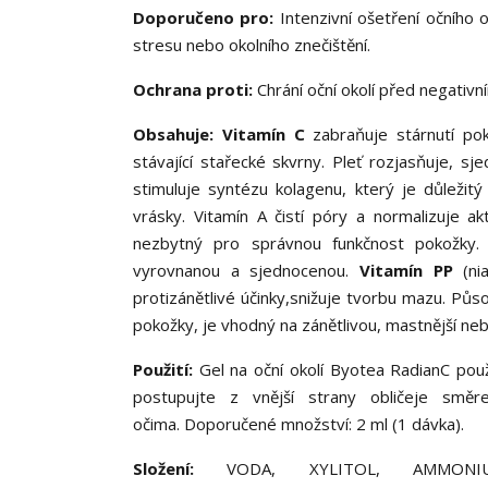
Doporučeno pro:
Intenzivní ošetření očního o
stresu nebo okolního znečištění.
Ochrana proti:
Chrání oční okolí před negativ
Obsahuje: Vitamín C
zabraňuje stárnutí po
stávající stařecké skvrny. Pleť rozjasňuje, sj
stimuluje syntézu kolagenu, který je důležit
vrásky. Vitamín A čistí póry a normalizuje a
nezbytný pro správnou funkčnost pokožky. 
vyrovnanou a sjednocenou.
Vitamín PP
(ni
protizánětlivé účinky,snižuje tvorbu mazu. Půso
pokožky, je vhodný na zánětlivou, mastnější n
Použití:
Gel na oční okolí Byotea RadianC použ
postupujte z vnější strany obličeje sm
očima. Doporučené množství: 2 ml (1 dávka).
Složení:
VODA, XYLITOL, AMMONI