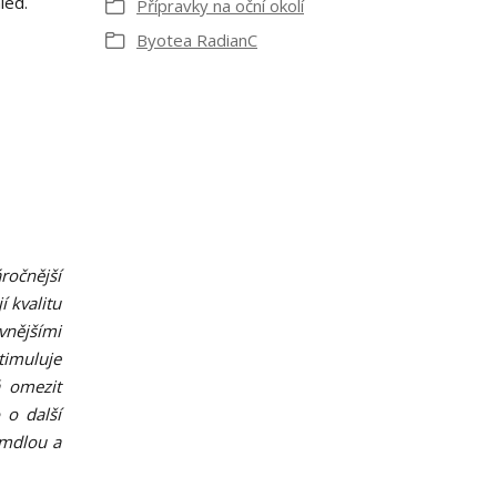
led.
Přípravky na oční okolí
Byotea RadianC
ročnější
í kvalitu
vnějšími
timuluje
á omezit
 o další
 mdlou a