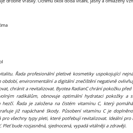
uje drobné vrásky. Očnímu okolí dodá vitální, jasný a omlazený vzh
čima
ol
vitalitu. Řada profesionální pleťové kosmetiky uspokojující nejná
 období, environmentální a digitální znečištění negativně ovlivňuj
at, chránit a revitalizovat. Byotea RadianC chrání pokožku před 
ti volným radikálům, obnovuje optimální hydrataci pokožky a s
 hezčí. Řada je založena na čistém vitamínu C, který pomáh
raňuje již napáchané škody. Působení vitamínu C je doplněno
pro všechny typy pleti, které potřebují revitalizovat. Ideální pro
leť bude rozjasněná, sjednocená, vypadá vitálněji a zdravěji.