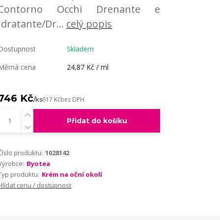
Contorno Occhi Drenante e
Idratante/Dr...
celý popis
Dostupnost
Skladem
Měrná cena
24,87 Kč / ml
746 Kč
/
ks
617 Kč
bez DPH
Přidat do košíku
Číslo produktu:
1028142
Výrobce:
Byotea
Typ produktu:
Krém na oční okolí
Hlídat cenu / dostupnost