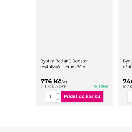
Byotea RadianC Booster
Byot
revitalizační sérum 30 ml
oční
776 Kč
74
/
ks
Skladem
641 Kč
bez DPH
617 
Přidat do košíku