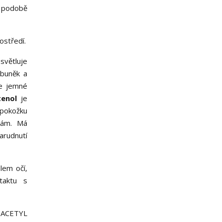
v podobě
ostředí.
světluje
 buněk a
je jemné
tenol
je
pokožku
skám. Má
zarudnutí
lem očí,
taktu s
ACETYL