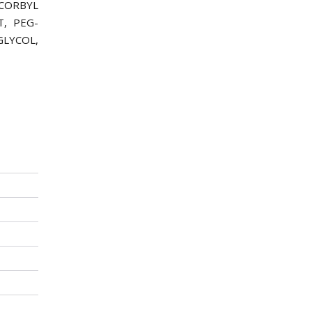
SCORBYL
T, PEG-
GLYCOL,