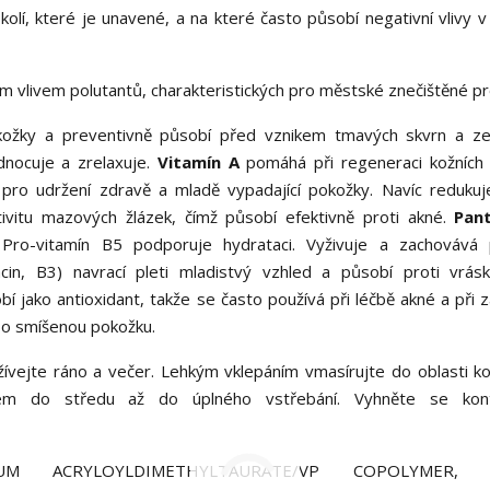
kolí, které je unavené, a na které často působí negativní vlivy 
ním vlivem polutantů, charakteristických pro městské znečištěné pr
kožky a preventivně působí před vznikem tmavých skvrn a ze
ednocuje a zrelaxuje.
Vitamín A
pomáhá při regeneraci kožních
ý pro udržení zdravě a mladě vypadající pokožky. Navíc reduku
ktivitu mazových žlázek, čímž působí efektivně proti akné.
Pan
Pro-vitamín B5 podporuje hydrataci. Vyživuje a zachovává 
acin, B3) navrací pleti mladistvý vzhled a působí proti vrá
bí jako antioxidant, takže se často používá při léčbě akné a při 
ebo smíšenou pokožku.
ívejte ráno a večer. Lehkým vklepáním vmasírujte do oblasti ko
ěrem do středu až do úplného vstřebání. Vyhněte se kon
UM ACRYLOYLDIMETHYLTAURATE/VP COPOLYMER, 