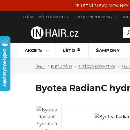
🌴 LETNÍ SLEVY, NOVINKY
O NÁS
VŠE O NÁKUPU
OBCHODNÍ PODMÍNKY
DOP
AKCE %
LÉTO 🏝️
ŠAMPONY
Úvod
PLEŤ A TĚLO
PLEŤOVÁ KOSMETIKA
Příp
Byotea RadianC hydra