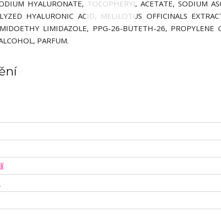
 SODIUM HYALURONATE, TOCOPHERYL ACETATE, SODIUM A
YZED HYALURONIC ACID, MELILOTUS OFFICINALS EXTRAC
MIDOETHY LIMIDAZOLE, PPG-26-BUTETH-26, PROPYLENE 
 ALCOHOL, PARFUM.
ění
lí
i