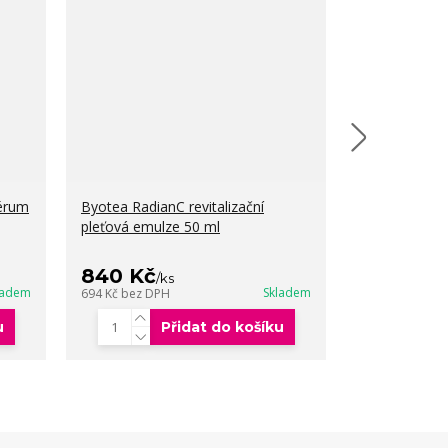
sérum
Byotea RadianC revitalizační
VZOREK Byot
pleťová emulze 50 ml
revitalizační 
pleť 3+3+3 m
840 Kč
99 Kč
/
ks
/
ks
ladem
Skladem
694 Kč
bez DPH
82 Kč
bez DPH
u
Přidat do košíku