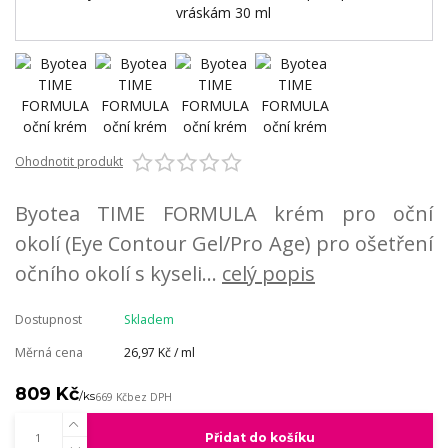
Ohodnotit produkt
Byotea TIME FORMULA krém pro oční
okolí (Eye Contour Gel/Pro Age) pro ošetření
očního okolí s kyseli...
celý popis
Dostupnost
Skladem
Měrná cena
26,97 Kč / ml
809 Kč
/
ks
669 Kč
bez DPH
Přidat do košíku