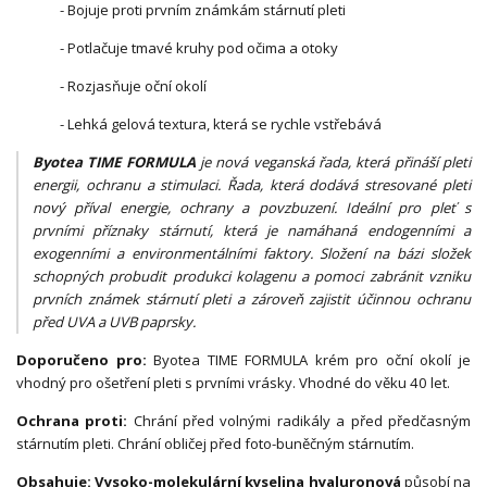
- Bojuje proti prvním známkám stárnutí pleti
- Potlačuje tmavé kruhy pod očima a otoky
- Rozjasňuje oční okolí
- Lehká gelová textura, která se rychle vstřebává
Byotea TIME FORMULA
je nová veganská řada, která přináší pleti
energii, ochranu a stimulaci. Řada, která dodává stresované pleti
nový příval energie, ochrany a povzbuzení. Ideální pro pleť s
prvními příznaky stárnutí, která je namáhaná endogenními a
exogenními a environmentálními faktory. Složení na bázi složek
schopných probudit produkci kolagenu a pomoci zabránit vzniku
prvních známek stárnutí pleti a zároveň zajistit účinnou ochranu
před UVA a UVB paprsky.
Doporučeno pro:
Byotea TIME FORMULA krém pro oční okolí je
vhodný pro ošetření pleti s prvními vrásky. Vhodné do věku 40 let.
O
chrana proti:
Chrání před volnými radikály a před předčasným
stárnutím pleti. Chrání obličej před foto-buněčným stárnutím.
Obsahuje: Vysoko-molekulární kyselina hyaluronová
působí na