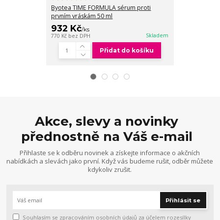
prvním vráská
Byotea TIME FORMULA sérum proti
prvním vráskám 50 ml
932 Kč
932 Kč
/
ks
/
ks
Skladem
770 Kč
bez DPH
770 Kč
bez DPH
Přidat do košíku
Akce, slevy a novinky
přednostně na Váš e-mail
Přihlaste se k odběru novinek a získejte informace o akčních
nabídkách a slevách jako první. Když vás budeme rušit, odběr můžete
kdykoliv zrušit.
Přihlásit se
Souhlasím se
zpracováním osobních údajů
za účelem rozesílky