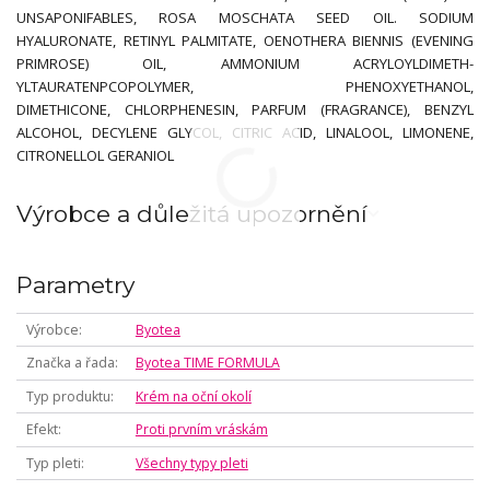
UNSAPONIFABLES, ROSA MOSCHATA SEED OIL. SODIUM
HYALURONATE, RETINYL PALMITATE, OENOTHERA BIENNIS (EVENING
PRIMROSE) OIL, AMMONIUM ACRYLOYLDIMETH-
YLTAURATENPCOPOLYMER, PHENOXYETHANOL,
DIMETHICONE, CHLORPHENESIN, PARFUM (FRAGRANCE), BENZYL
ALCOHOL, DECYLENE GLYCOL, CITRIC ACID, LINALOOL, LIMONENE,
CITRONELLOL GERANIOL
Výrobce a důležitá upozornění
Parametry
Výrobce
Byotea
Značka a řada
Byotea TIME FORMULA
Typ produktu
Krém na oční okolí
Efekt
Proti prvním vráskám
Typ pleti
Všechny typy pleti