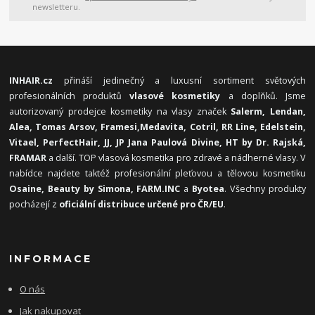
newsletteru.
INHAIR.cz
přináší jedinečný a luxusní sortiment světových
profesionálních produktů
vlasové kosmetiky
a doplňků. Jsme
autorizovaný prodejce kosmetiky na vlasy značek
Salerm, Lendan,
Alea, Tomas Arsov, Framesi,
Medavita, Cotril, RR Line, Edelstein,
Vitael,
PerfectHair, JJ, JP Jana Paulová Divine, HT by Dr. Rajská,
FRAMAR
a další. TOP vlasová kosmetika pro zdravé a nádherné vlasy. V
nabídce najdete taktéž profesionální pleťovou a tělovou kosmetiku
Osaine, Beauty by Simona, FARM.INC
a
Byotea
. Všechny produkty
pocházejí z
oficiální distribuce určené pro ČR/EU
.
INFORMACE
O nás
Jak nakupovat