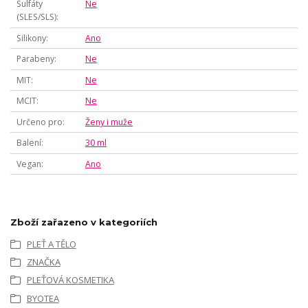
Sulfáty
Ne
(SLES/SLS)
Silikony
Ano
Parabeny
Ne
MIT
Ne
MCIT
Ne
Určeno pro
Ženy i muže
Balení
30 ml
Vegan
Ano
Zboží zařazeno v kategoriích
PLEŤ A TĚLO
ZNAČKA
PLEŤOVÁ KOSMETIKA
BYOTEA