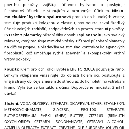
povrchu pokožky, zajišťuje účinnou hydrataci a poskytuje
filmotvorný účinek se stahujícím a ochranným účinkem.
Nízko-
molekulární kyselina hyaluronová
proniká do hlubokých vrstev,
stimuluje produkci kolagenu a elastinu, aby neutralizoval škodlivý
účinek volných radikálů, zodpovědných za proces stárnutí pokožky.
Extrakt z plamatky
působí díky obsahu
spilantholu
jako svalový
relaxant, který redukuje mimické vrásky. Příznivé působení plamatky
na kůži se projevuje především ve stimulaci kontrakce kolagenových
fibroblastů, což umožňuje rychlé zpevnění a zkompaktnění vrchní
vrstvy pokožky.
Použití:
Krém pro oční okolí Byotea LIFE FORMULA používejte ráno.
Lehkým vklepáním vmasírujte do oblasti kolem očí, postupujte z
vnější strany obličeje směrem do středu až do kompletního vstřebání
krému. Vyhněte se kontaktu s očima. Doporučené množství: 2 ml (1
dávka)
Složení:
VODA, GLYCERYL STEARATE, DICAPRYLYL ETHER, ETHYLHEXYL
METHOXYCINNAMATE, GLYCERIN, PEG-100 STEARATE,
BUTYROSPERMUM PARKI (SHEA) BUTTER, CI77163 (BISMUTH
OXYCHLORIDE), CETEARYL ISONONANCATE, CETEARYL ALCOHOL,
ACMELLA OLERACEA EXTRACT, CREATINE, OLE EUROPAEA (OLIVE) OIL