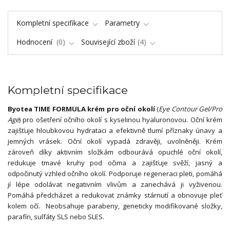
Kompletní specifikace
Parametry
Hodnocení
0
Související zboží
4
Kompletní specifikace
Byotea TIME FORMULA krém pro oční okolí
(
Eye Contour Gel/Pro
Age
) pro ošetření očního okolí s kyselinou hyaluronovou. Oční krém
zajišťuje hloubkovou hydrataci a efektivně tlumí příznaky únavy a
jemných vrásek. Oční okolí vypadá zdravěji, uvolněněji. Krém
zároveň díky aktivním složkám odbourává opuchlé oční okolí,
redukuje tmavé kruhy pod očima a zajišťuje svěží, jasný a
odpočinutý vzhled očního okolí. Podporuje regeneraci pleti, pomáhá
jí lépe odolávat negativním vlivům a zanechává ji vyživenou.
Pomáhá předcházet a redukovat známky stárnutí a obnovuje pleť
kolem očí. Neobsahuje parabeny, geneticky modifikované složky,
parafín, sulfáty SLS nebo SLES.