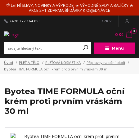
🌴 LETNÍ SLEVY, NOVINKY A VÝPRODEJ ☀️ VÝHODNÉ SADY A BALÍČKY 🔥
AKCE 2+1 ZDARMA 🎁 DÁRKY K OBJEDNÁVCE
+420 777 164 090
CZK
0
0 Kč
Menu
Úvod
PLEŤ A TĚLO
PLEŤOVÁ KOSMETIKA
Přípravky na oční okolí
Byotea TIME FORMULA oční krém proti prvním vráskám 30 ml
Byotea TIME FORMULA oční
krém proti prvním vráskám
30 ml