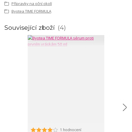
Přípravky na oční okolí
Byotea TIME FORMULA
Související zboží
4
1 hodnocení
Byotea TIME 