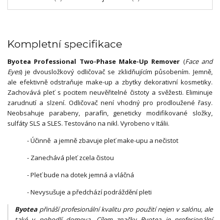
Kompletní specifikace
Byotea Professional Two-Phase Make-Up Remover
(
Face and
Eyes
) je dvousložkový odličovač se zklidňujícím působením. Jemně,
ale efektivně odstraňuje make-up a zbytky dekorativní kosmetiky.
Zachovává pleť s pocitem neuvěřitelné čistoty a svěžesti. Eliminuje
zarudnutí a slzení. Odličovač není vhodný pro prodloužené řasy.
Neobsahuje parabeny, parafín, geneticky modifikované složky,
sulfáty SLS a SLES. Testováno na nikl. Vyrobeno v Itálii.
- Účinně a jemně zbavuje pleť make-upu a nečistot
- Zanechává pleť zcela čistou
- Pleť bude na dotek jemná a vláčná
- Nevysušuje a předchází podráždění pleti
Byotea
přináší profesionální kvalitu pro použití nejen v salónu, ale
také v pohodlí domova. Cílem značky Byotea je profesionální