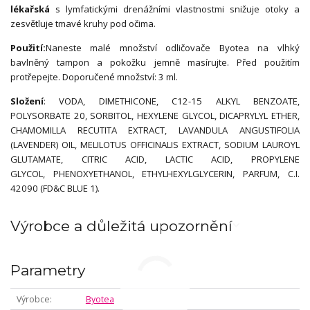
lékařská
s lymfatickými drenážními vlastnostmi snižuje otoky a
zesvětluje tmavé kruhy pod očima.
Použití:
Naneste malé množství odličovače Byotea na vlhký
bavlněný tampon a pokožku jemně masírujte. Před použitím
protřepejte. Doporučené množství: 3 ml.
Složení
: VODA, DIMETHICONE, C12-15 ALKYL BENZOATE,
POLYSORBATE 20, SORBITOL, HEXYLENE GLYCOL, DICAPRYLYL ETHER,
CHAMOMILLA RECUTITA EXTRACT, LAVANDULA ANGUSTIFOLIA
(LAVENDER) OIL, MELILOTUS OFFICINALIS EXTRACT, SODIUM LAUROYL
GLUTAMATE, CITRIC ACID, LACTIC ACID, PROPYLENE
GLYCOL, PHENOXYETHANOL, ETHYLHEXYLGLYCERIN, PARFUM, C.I.
42090 (FD&C BLUE 1).
Výrobce a důležitá upozornění
Parametry
Výrobce
Byotea