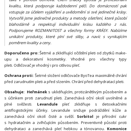
kvalitu, která podporuje každodenní péči. Do domácností pak
vstupuje za účelem vyjádření a uvědomění si své jedinečné krásy.
Vytvořili jsme jedinečné produkty a metody ošetření, které působí
blahodárně a respektují individuální krásu každého z nás.
Podporujeme ROZMANITOST a všechny formy KRÁSY. Nabízíme
unikátní produkty, které plní své sliby, a navíc s vynikajícím
poměrem kvality a ceny.
Doporučeno pro:
Šetrné a zklidňující očištění pleti od zbytků make-
upu a dekorativní kosmetiky. Vhodné pro všechny typy
pleti. Odličovač je vhodný i pro citlivou pleť.
Ochrana proti:
Šetrné složení odličovače ByoTea maximálně chrání
před zarudnutím pleti a před slzením. Chrání před dehydratací pleti.
Obsahuje:
Heřmánek
s uklidňujícím, protizánětlivým působením a
s účinkem proti zarudnutí pleti. Zanechává oční okolí uvolněné a
plné svěžesti.
Levandule
pleť zklidňuje s detoxikačními
antiflogistickými účinky. Levandule snižuje podráždění kůže a
zanechává oční okolí čisté a svěží.
Sorbitol
je přírodní cukr
s hydratačním a zvlhčujícím působením. Preventivně působí proti
dehydrataci a zanechává pleť hebkou a tónovanou.
Komonice