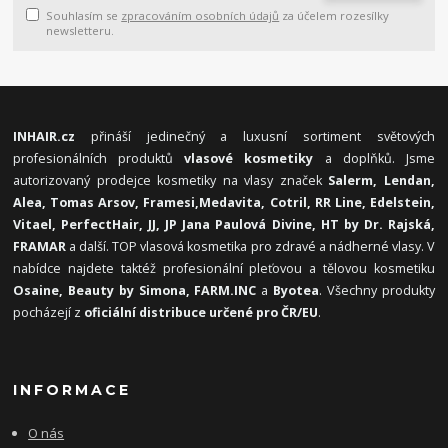
Souhlasím se
zpracováním osobních údajů
za účelem rozesílky
newsletteru.
INHAIR.cz
přináší jedinečný a luxusní sortiment světových
profesionálních produktů
vlasové kosmetiky
a doplňků. Jsme
autorizovaný prodejce kosmetiky na vlasy značek
Salerm, Lendan,
Alea, Tomas Arsov, Framesi,
Medavita, Cotril, RR Line, Edelstein,
Vitael,
PerfectHair, JJ, JP Jana Paulová Divine, HT by Dr. Rajská,
FRAMAR
a další. TOP vlasová kosmetika pro zdravé a nádherné vlasy. V
nabídce najdete taktéž profesionální pleťovou a tělovou kosmetiku
Osaine, Beauty by Simona, FARM.INC
a
Byotea
. Všechny produkty
pocházejí z
oficiální distribuce určené pro ČR/EU
.
INFORMACE
O nás