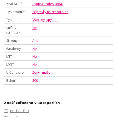
Značka a řada
Byotea Professional
Typ produktu
Přípravky na čištění pleti
Typ pleti
Všechny typy pleti
Sulfáty
Ne
(SLES/SLS)
Silikony
Ano
Parabeny
Ne
MIT
Ne
MCIT
Ne
Určeno pro
Ženy i muže
Balení
200 ml
Zboží zařazeno v kategoriích
PLEŤ A TĚLO