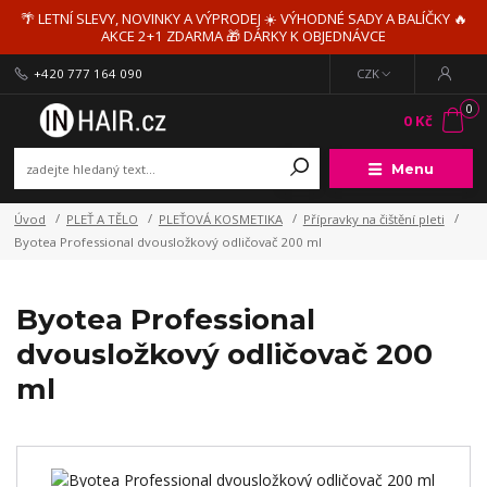
🌴 LETNÍ SLEVY, NOVINKY A VÝPRODEJ ☀️ VÝHODNÉ SADY A BALÍČKY 🔥
AKCE 2+1 ZDARMA 🎁 DÁRKY K OBJEDNÁVCE
+420 777 164 090
CZK
0
0 Kč
Menu
Úvod
PLEŤ A TĚLO
PLEŤOVÁ KOSMETIKA
Přípravky na čištění pleti
Byotea Professional dvousložkový odličovač 200 ml
Byotea Professional
dvousložkový odličovač 200
ml