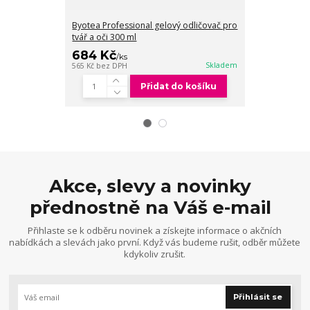
Byotea Professional gelový odličovač pro
Byotea Profes
tvář a oči 300 ml
odličovač 200
529 Kč
684 Kč
/
ks
/
ks
437 Kč
bez DPH
Skladem
565 Kč
bez DPH
Přidat do košíku
Akce, slevy a novinky
přednostně na Váš e-mail
Přihlaste se k odběru novinek a získejte informace o akčních
nabídkách a slevách jako první. Když vás budeme rušit, odběr můžete
kdykoliv zrušit.
Přihlásit se