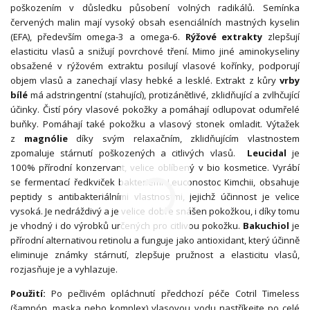
poškozením v důsledku působení volných radikálů. Semínka
červených malin mají vysoký obsah esenciálních mastných kyselin
(EFA), především omega-3 a omega-6.
Rýžové extrakty
zlepšují
elasticitu vlasů a snižují povrchové tření. Mimo jiné aminokyseliny
obsažené v rýžovém extraktu posilují vlasové kořínky, podporují
objem vlasů a zanechají vlasy hebké a lesklé. Extrakt z kůry
vrby
bílé
má adstringentní (stahující), protizánětlivé, zklidňující a zvlhčující
účinky. Čistí póry vlasové pokožky a pomáhají odlupovat odumřelé
buňky. Pomáhají také pokožku a vlasový stonek omladit. Výtažek
z
magnólie
díky svým relaxačním, zklidňujícím vlastnostem
zpomaluje stárnutí poškozených a citlivých vlasů.
Leucidal
je
100% přírodní konzervant, velice oblíbený v bio kosmetice. Vyrábí
se fermentací ředkviček bakteriemi Leuconostoc Kimchii, obsahuje
peptidy s antibakteriálními vlastnostmi, jejichž účinnost je velice
vysoká. Je nedráždivý a je velice dobře snášen pokožkou, i díky tomu
je vhodný i do výrobků určených pro citlivou pokožku.
Bakuchiol
je
přírodní alternativou retinolu a funguje jako antioxidant, který účinně
eliminuje známky stárnutí, zlepšuje pružnost a elasticitu vlasů,
rozjasňuje je a vyhlazuje.
Použití:
Po pečlivém opláchnutí předchozí péče Cotril Timeless
(šampón, maska nebo komplex) vlasovou vodu nastříkejte po celé