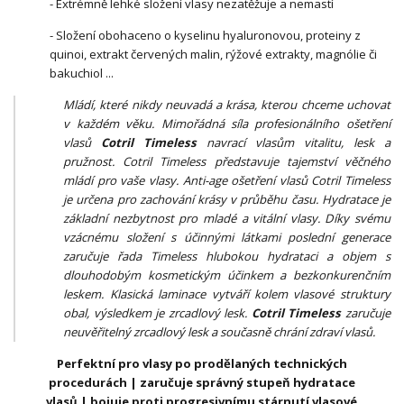
- Extrémně lehké složení vlasy nezatěžuje a nemastí
- Složení obohaceno o kyselinu hyaluronovou, proteiny z
quinoi, extrakt červených malin, rýžové extrakty, magnólie či
bakuchiol ...
Mládí, které nikdy neuvadá a krása, kterou chceme uchovat
v každém věku. Mimořádná síla profesionálního ošetření
vlasů
Cotril Timeless
navrací vlasům vitalitu, lesk a
pružnost. Cotril Timeless představuje tajemství věčného
mládí pro vaše vlasy. Anti-age ošetření vlasů Cotril Timeless
je určena pro zachování krásy v průběhu času. Hydratace je
základní nezbytnost pro mladé a vitální vlasy. Díky svému
vzácnému složení s účinnými látkami poslední generace
zaručuje řada Timeless hlubokou hydrataci a objem s
dlouhodobým kosmetickým účinkem a bezkonkurenčním
leskem. Klasická laminace vytváří kolem vlasové struktury
obal, výsledkem je zrcadlový lesk.
Cotril Timeless
zaručuje
neuvěřitelný zrcadlový lesk a současně chrání zdraví vlasů.
Perfektní pro vlasy po prodělaných technických
procedurách | zaručuje správný stupeň hydratace
vlasů | bojuje proti progresivnímu stárnutí vlasové