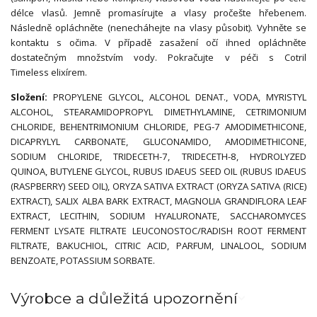
délce vlasů. Jemně promasírujte a vlasy pročešte hřebenem.
Následně opláchněte (nenecháhejte na vlasy působit). Vyhněte se
kontaktu s očima. V případě zasažení očí ihned opláchněte
dostatečným množstvím vody. Pokračujte v péči s Cotril
Timeless elixírem.
Složení:
PROPYLENE GLYCOL, ALCOHOL DENAT., VODA, MYRISTYL
ALCOHOL, STEARAMIDOPROPYL DIMETHYLAMINE, CETRIMONIUM
CHLORIDE, BEHENTRIMONIUM CHLORIDE, PEG-7 AMODIMETHICONE,
DICAPRYLYL CARBONATE, GLUCONAMIDO, AMODIMETHICONE,
SODIUM CHLORIDE, TRIDECETH-7, TRIDECETH-8, HYDROLYZED
QUINOA, BUTYLENE GLYCOL, RUBUS IDAEUS SEED OIL (RUBUS IDAEUS
(RASPBERRY) SEED OIL), ORYZA SATIVA EXTRACT (ORYZA SATIVA (RICE)
EXTRACT), SALIX ALBA BARK EXTRACT, MAGNOLIA GRANDIFLORA LEAF
EXTRACT, LECITHIN, SODIUM HYALURONATE, SACCHAROMYCES
FERMENT LYSATE FILTRATE LEUCONOSTOC/RADISH ROOT FERMENT
FILTRATE, BAKUCHIOL, CITRIC ACID, PARFUM, LINALOOL, SODIUM
BENZOATE, POTASSIUM SORBATE.
Výrobce a důležitá upozornění