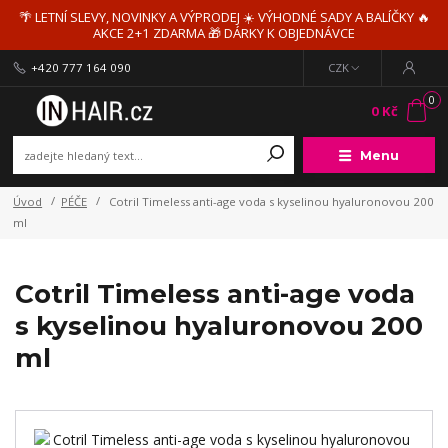
🌴 LETNÍ SLEVY, NOVINKY A VÝPRODEJ ☀️ VÝHODNÉ SADY A BALÍČKY 🔥
AKCE 2+1 ZDARMA 🎁 DÁRKY K OBJEDNÁVCE
+420 777 164 090
CZK
0
0 Kč
Menu
Úvod
PÉČE
Cotril Timeless anti-age voda s kyselinou hyaluronovou 200
ml
Cotril Timeless anti-age voda
s kyselinou hyaluronovou 200
ml