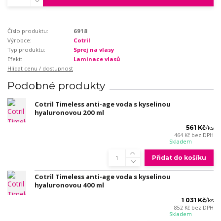
Číslo produktu:
6918
Výrobce:
Cotril
Typ produktu:
Sprej na vlasy
Efekt:
Laminace vlasů
Hlídat cenu / dostupnost
Podobné produkty
Cotril Timeless anti-age voda s kyselinou
hyaluronovou 200 ml
561 Kč
/
ks
464 Kč
bez DPH
Skladem
Přidat do košíku
Cotril Timeless anti-age voda s kyselinou
hyaluronovou 400 ml
1 031 Kč
/
ks
852 Kč
bez DPH
Skladem