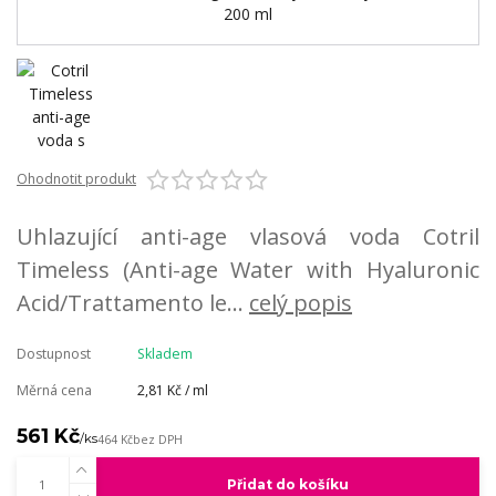
Ohodnotit produkt
Uhlazující anti-age vlasová voda Cotril
Timeless (Anti-age Water with Hyaluronic
Acid/Trattamento le...
celý popis
Dostupnost
Skladem
Měrná cena
2,81 Kč / ml
561 Kč
/
ks
464 Kč
bez DPH
Přidat do košíku