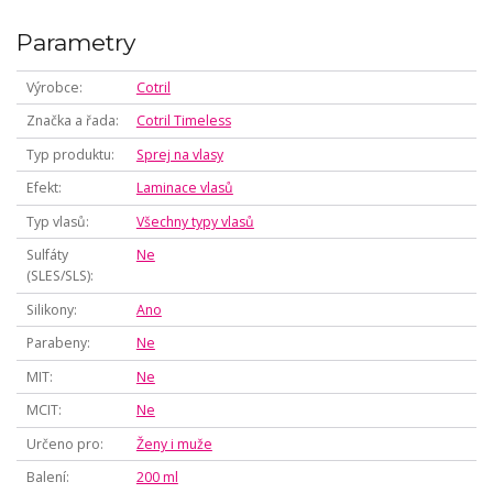
Parametry
Výrobce
Cotril
Značka a řada
Cotril Timeless
Typ produktu
Sprej na vlasy
Efekt
Laminace vlasů
Typ vlasů
Všechny typy vlasů
Sulfáty
Ne
(SLES/SLS)
Silikony
Ano
Parabeny
Ne
MIT
Ne
MCIT
Ne
Určeno pro
Ženy i muže
Balení
200 ml