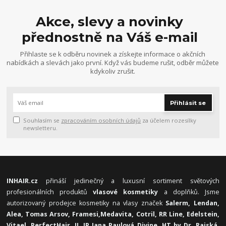
Akce, slevy a novinky
přednostně na Váš e-mail
Přihlaste se k odběru novinek a získejte informace o akčních
nabídkách a slevách jako první. Když vás budeme rušit, odběr můžete
kdykoliv zrušit.
Přihlásit se
Souhlasím se
zpracováním osobních údajů
za účelem rozesílky
newsletteru.
INHAIR.cz
přináší jedinečný a luxusní sortiment světových
profesionálních produktů
vlasové kosmetiky
a doplňků. Jsme
autorizovaný prodejce kosmetiky na vlasy značek
Salerm, Lendan,
Alea, Tomas Arsov, Framesi,
Medavita, Cotril, RR Line, Edelstein,
Vitael,
PerfectHair, JJ, JP Jana Paulová Divine, HT by Dr. Rajská,