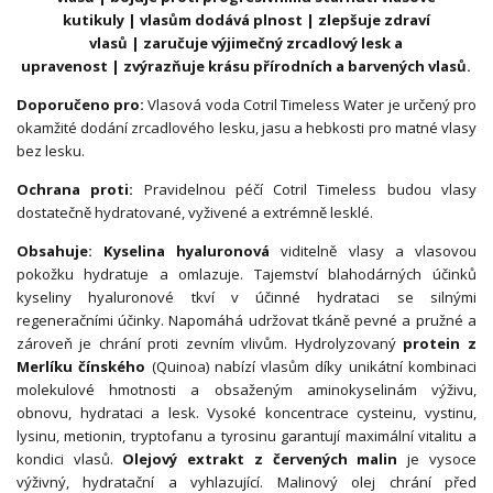
kutikuly | vlasům dodává plnost | zlepšuje zdraví
vlasů | zaručuje výjimečný zrcadlový lesk a
upravenost | zvýrazňuje krásu přírodních a barvených vlasů.
Doporučeno pro:
Vlasová voda Cotril Timeless Water je určený pro
okamžité dodání zrcadlového lesku, jasu a hebkosti pro matné vlasy
bez lesku.
Ochrana proti:
Pravidelnou péčí Cotril Timeless budou vlasy
dostatečně hydratované, vyživené a extrémně lesklé.
Obsahuje: Kyselina hyaluronová
viditelně vlasy a vlasovou
pokožku hydratuje a omlazuje. Tajemství blahodárných účinků
kyseliny hyaluronové tkví v účinné hydrataci se silnými
regeneračními účinky. Napomáhá udržovat tkáně pevné a pružné a
zároveň je chrání proti zevním vlivům. Hydrolyzovaný
protein z
Merlíku čínského
(Quinoa) nabízí vlasům díky unikátní kombinaci
molekulové hmotnosti a obsaženým aminokyselinám výživu,
obnovu, hydrataci a lesk. Vysoké koncentrace cysteinu, vystinu,
lysinu, metionin, tryptofanu a tyrosinu garantují maximální vitalitu a
kondici vlasů.
Olejový extrakt z červených malin
je vysoce
výživný, hydratační a vyhlazující. Malinový olej chrání před