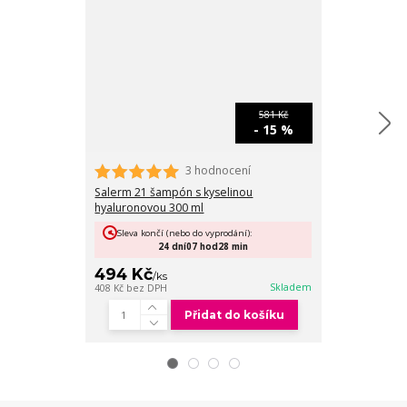
581 Kč
- 15 %
3 hodnocení
Salerm 21 šampón s kyselinou
Salerm 21 kond
hyaluronovou 300 ml
Sleva končí 
Sleva končí (nebo do vyprodání):
24
24
dní
07
hod
28
min
499 Kč
494 Kč
/
ks
/
ks
412 Kč
bez DPH
Skladem
408 Kč
bez DPH
Přidat do košíku