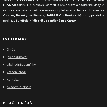
FRAMAR
a další. TOP vlasová kosmetika pro zdravé a nádherné vlasy. V
nabídce najdete taktéž profesionální pleťovou a tělovou kosmetiku
Osaine, Beauty by Simona, FARM.INC
a
Byotea
. Všechny produkty
pocházejí z
oficiální distribuce určené pro ČR/EU
.
INFORMACE
O nás
Jak nakupovat
Obchodní podmínky
Vrácení zboží
Kontakty
Akademie INhair
NEJČTENĚJŠÍ