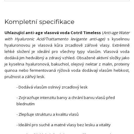
Kompletní specifikace
Uhlazující anti-age vlasová voda Cotril Timeless
(
Anti-age Water
with Hyaluronic Acid/Trattamento levigante anti-age)
s kyselinou
hyaluronovou je vlasová kůra zrcadlově zářové vlasy. Extrémně
lehké složení je ideální pro všechny typy vlasům. Vlasová voda
dodává jim hedvábný a zdravý vzhled. Obsažené aktivní složky jako
je kyselina hyaluronová, bakuchiol, olejový nektar z malin, proteiny
quinoa nebo fermentovaná rýžová voda dodávají vlasům hebkost,
pružnost a zářivý lesk.
- Dodává vlasům oslnivý zrcadlový lesk
- Zvýrazňuje intenzitu barvy a chrání barvu vlasů před
blednutím
- Zlepšuje strukturu a kvalitu vlasů
- Ideální pro suché a matné vlasy bez lesku a vitality