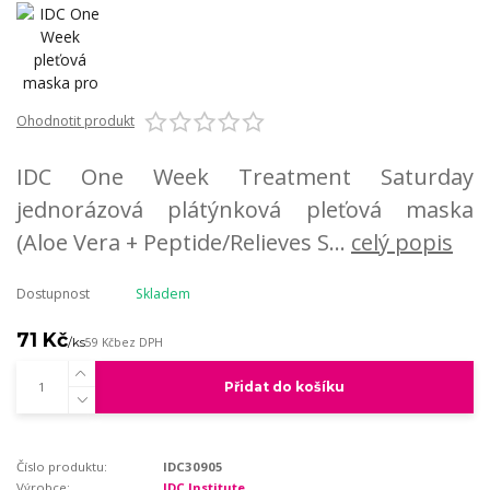
Ohodnotit produkt
IDC One Week Treatment Saturday
jednorázová plátýnková pleťová maska
(Aloe Vera + Peptide/Relieves S...
celý popis
Dostupnost
Skladem
71 Kč
/
ks
59 Kč
bez DPH
Přidat do košíku
Číslo produktu:
IDC30905
Výrobce:
IDC Institute