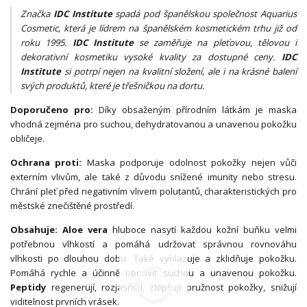
Značka
IDC Institute
spadá pod španělskou společnost Aquarius
Cosmetic, která je lídrem na španělském kosmetickém trhu již od
roku 1995.
IDC Institute
se zaměřuje na pleťovou, tělovou i
dekorativní kosmetiku vysoké kvality za dostupné ceny.
IDC
Institute
si potrpí nejen na kvalitní složení, ale i na krásné balení
svých produktů, které je třešničkou na dortu.
Doporučeno pro:
Díky obsaženým přírodním látkám je maska
vhodná zejména pro suchou, dehydratovanou a unavenou pokožku
obličeje.
Ochrana proti:
Maska podporuje odolnost pokožky nejen vůči
externím vlivům, ale také z důvodu snížené imunity nebo stresu.
Chrání pleť před negativním vlivem polutantů, charakteristických pro
městské znečištěné prostředí.
Obsahuje: Aloe vera
hluboce nasytí každou kožní buňku velmi
potřebnou vlhkostí a pomáhá udržovat správnou rovnováhu
vlhkosti po dlouhou dobu. Také vyhlazuje a zklidňuje pokožku.
Pomáhá rychle a účinně obnovit suchou a unavenou pokožku.
Peptidy
regenerují, rozjasňují, zlepšují pružnost pokožky, snižují
viditelnost prvních vrásek.