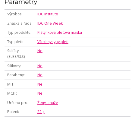
Parametry
Výrobce
IDC Institute
Značka a řada
IDC One Week
Typ produktu
Plátýnková pleťová maska
Typ pleti
Všechny typy pleti
Sulfáty
Ne
(SLES/SLS)
Silikony
Ne
Parabeny
Ne
MIT
Ne
MCIT
Ne
Určeno pro
Ženy i muže
Balení
22 g