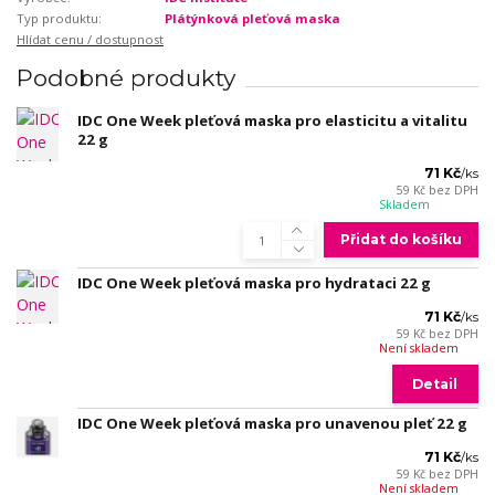
Typ produktu:
Plátýnková pleťová maska
Hlídat cenu / dostupnost
Podobné produkty
IDC One Week pleťová maska pro elasticitu a vitalitu
22 g
71 Kč
/
ks
59 Kč
bez DPH
Skladem
Přidat do košíku
IDC One Week pleťová maska pro hydrataci 22 g
71 Kč
/
ks
59 Kč
bez DPH
Není skladem
Detail
IDC One Week pleťová maska pro unavenou pleť 22 g
71 Kč
/
ks
59 Kč
bez DPH
Není skladem