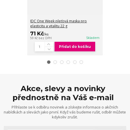
IDC One Week pleťová maska pro
IDC One Week
elasticitu a vitalitu 22 g
hydrataci 22 g
71 Kč
71 Kč
/
ks
/
ks
59 Kč
bez DPH
Skladem
59 Kč
bez DPH
Přidat do košíku
Akce, slevy a novinky
přednostně na Váš e-mail
Přihlaste se k odběru novinek a získejte informace o akčních
nabídkách a slevách jako první. Když vás budeme rušit, odběr můžete
kdykoliv zrušit.