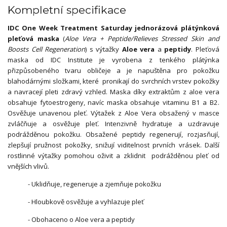
Kompletní specifikace
IDC One Week Treatment Saturday jednorázová plátýnková
pleťová maska
(
Aloe Vera + Peptide/Relieves Stressed Skin and
Boosts Cell Regeneration
) s výtažky
Aloe vera
a
peptidy
.
Pleťová
maska od
IDC Institute je vyrobena z tenkého plátýnka
přizpůsobeného tvaru obličeje a je napuštěna pro pokožku
blahodárnými složkami, které pronikají do svrchních vrstev pokožky
a navracejí pleti zdravý vzhled. Maska díky extraktům z aloe vera
obsahuje fytoestrogeny, navíc maska obsahuje vitaminu B1 a B2.
Osvěžuje unavenou pleť. Výtažek z Aloe Vera obsažený v masce
zvláčňuje a osvěžuje pleť. Intenzivně hydratuje a uzdravuje
podrážděnou pokožku. Obsažené peptidy regenerují, rozjasňují,
zlepšují pružnost pokožky, snižují viditelnost prvních vrásek. Další
rostlinné výtažky pomohou oživit a zklidnit podrážděnou pleť od
vnějších vlivů.
- Uklidňuje, regeneruje a zjemňuje pokožku
- Hloubkově osvěžuje a vyhlazuje pleť
- Obohaceno o Aloe vera a peptidy