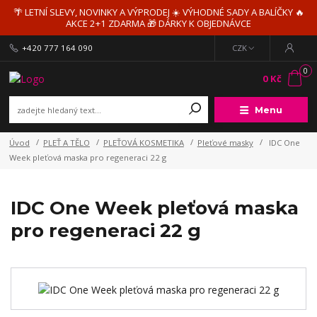
🌴 LETNÍ SLEVY, NOVINKY A VÝPRODEJ ☀️ VÝHODNÉ SADY A BALÍČKY 🔥
AKCE 2+1 ZDARMA 🎁 DÁRKY K OBJEDNÁVCE
+420 777 164 090
CZK
0
0 Kč
Menu
Úvod
PLEŤ A TĚLO
PLEŤOVÁ KOSMETIKA
Pleťové masky
IDC One
Week pleťová maska pro regeneraci 22 g
IDC One Week pleťová maska
pro regeneraci 22 g