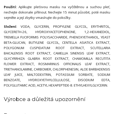
Použití:
Aplikujte pleťovou masku na vyčištěnou a suchou pleť,
nechejte dokonale přilnout. Nechejte 15 minut působit, poté masku
sejměte a její zbytky vmasírujte do pokožky.
Složení:
VODA, GLYCERIN, PROPYLENE GLYCOL, ERYTHRITOL,
GLYCERETH-26, HYDROXYACETOPHENONE, 1,2-HEXANEDIOL,
TREMELLA FUCIFORMIS POLYSACCHARIDE, PHENOXYETHANOL, YEAST
BETA-GLUCAN, BUTYLENE GLYCOL, CENTELLA ASIATICA EXTRACT,
POLYGONUM CUSPIDATUM ROOT EXTRACT, SCUTELLARIA
BAICALENSIS ROOT EXTRACT, CAMELLIA SINENSIS LEAF EXTRACT,
GLYCYRRHIZA GLABRA ROOT EXTRACT, CHAMOMILLA RECUTITA
FLOWER EXTRACT, ROSMARINUS OFFICINALIS LEAF EXTRACT,
TRIETHANOLAMINE, CARBOMER, CHLORPHENESIN, ALOE BARBADENSIS
LEAF JUICE, MALTODEXTRIN, POTASSIUM SORBATE, SODIUM
BENZOATE, HYDROXYETHYLCELLULOSE, DISODIUM EDTA,
POLYGLUTAMIC ACID, ACETYL HEXAPEPTIDE-8. ETHYLHEXYLGLYCERIN.
Výrobce a důležitá upozornění