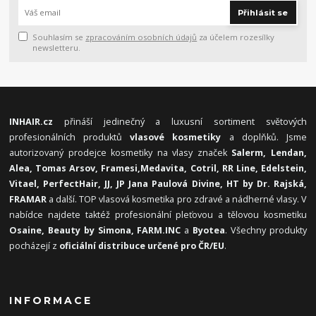
Přihlásit se
Souhlasím se
zpracováním osobních údajů
za účelem rozesílky
newsletteru.
INHAIR.cz
přináší jedinečný a luxusní sortiment světových
profesionálních produktů
vlasové kosmetiky
a doplňků. Jsme
autorizovaný prodejce kosmetiky na vlasy značek
Salerm, Lendan,
Alea, Tomas Arsov, Framesi,
Medavita, Cotril, RR Line, Edelstein,
Vitael,
PerfectHair, JJ, JP Jana Paulová Divine, HT by Dr. Rajská,
FRAMAR
a další. TOP vlasová kosmetika pro zdravé a nádherné vlasy. V
nabídce najdete taktéž profesionální pleťovou a tělovou kosmetiku
Osaine, Beauty by Simona, FARM.INC
a
Byotea
. Všechny produkty
pocházejí z
oficiální distribuce určené pro ČR/EU
.
INFORMACE